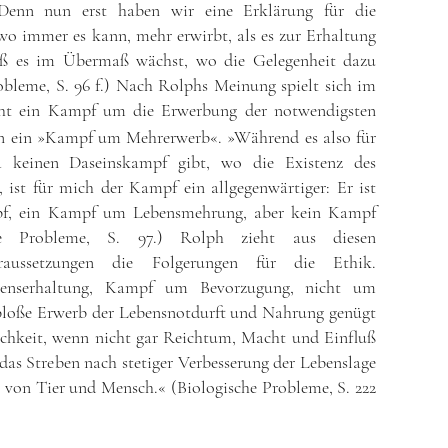
Denn nun erst haben wir eine Erklärung für die
wo immer es kann, mehr erwirbt, als es zur Erhaltung
daß es im Übermaß wächst, wo die Gelegenheit dazu
robleme, S. 96 f.) Nach Rolphs Meinung spielt sich im
ht ein Kampf um die Erwerbung der notwendigsten
rn ein »Kampf um Mehrerwerb«. »Während es also für
a keinen Daseinskampf gibt, wo die Existenz des
, ist für mich der Kampf ein allgegenwärtiger: Er ist
pf, ein Kampf um Lebensmehrung, aber kein Kampf
he Probleme, S. 97.) Rolph zieht aus diesen
Voraussetzungen die Folgerungen für die Ethik.
benserhaltung, Kampf um Bevorzugung, nicht um
 bloße Erwerb der Lebensnotdurft und Nahrung genügt
chkeit, wenn nicht gar Reichtum, Macht und Einfluß
das Streben nach stetiger Verbesserung der Lebenslage
eb von Tier und Mensch.« (Biologische Probleme, S. 222