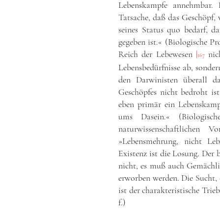
Lebenskampfe annehmbar. 
Tatsache, daß das Geschöpf, 
seines Status quo bedarf, 
gegeben ist.« (Biologische P
Reich der Lebewesen
|
nic
167
Lebensbedürfnisse ab, sonde
den Darwinisten überall d
Geschöpfes nicht bedroht ist
eben primär ein Lebenskam
ums Dasein.« (Biologisc
naturwissenschaftlichen 
»Lebensmehrung, nicht Le
Existenz ist die Losung. Der
nicht, es muß auch Gemächli
erworben werden. Die Sucht, 
ist der charakteristische Tri
f.)