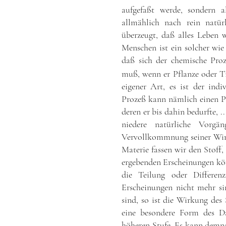
aufgefaßt werde, sondern a
allmählich nach rein natür
überzeugt, daß alles Leben 
Menschen ist ein solcher wie
daß sich der chemische Pro
muß, wenn er Pflanze oder Ti
eigener Art, es ist der ind
Prozeß kann nämlich einen Pu
deren er bis dahin bedurfte, .
niedere natürliche Vorgä
Vervollkommnung seiner Wir
Materie fassen wir den Stoff,
ergebenden Erscheinungen körp
die Teilung oder Differen
Erscheinungen nicht mehr s
sind, so ist die Wirkung des S
eine besondere Form des Da
höheren Stufe. Es kann demna