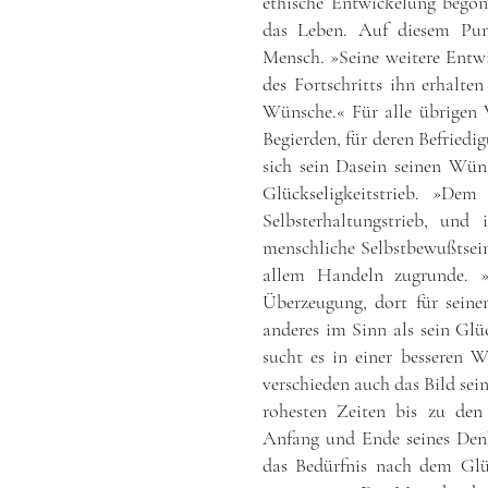
ethische Entwickelung begon
das Leben. Auf diesem Punk
Mensch. »Seine weitere Entwi
des Fortschritts ihn erhalte
Wünsche.« Für alle übrigen 
Begierden, für deren Befriedig
sich sein Dasein seinen Wüns
Glückseligkeitstrieb. »De
Selbsterhaltungstrieb, und
menschliche Selbstbewußtsei
allem Handeln zugrunde. »D
Überzeugung, dort für seine
anderes im Sinn als sein Glüc
sucht es in einer besseren W
verschieden auch das Bild sei
rohesten Zeiten bis zu den
Anfang und Ende seines Den
das Bedürfnis nach dem Glü