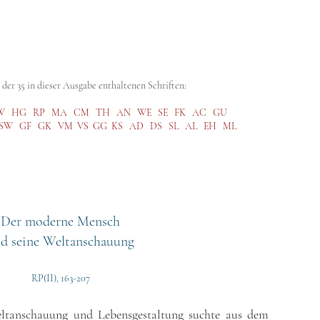
abe (GA)
Kritische Ausgabe (SKA)
Steiner Studies
Hörbibli
der 35 in dieser Ausgabe enthaltenen Schriften:
W
HG
RP
MA
CM
TH
AN
WE
SE
FK
AC
GU
SW
GF
GK
VM
VS
GG
KS
AD
DS
SL
AL
EH
ML
Der moderne Mensch
d seine Weltanschauung
RP(II), 163-207
eltanschauung und Lebensgestaltung suchte aus dem