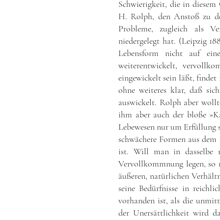
Schwierigkeit, die in diesem
H. Rolph, den Anstoß zu de
Probleme, zugleich als Ve
niedergelegt hat. (Leipzig 18
Lebensform nicht auf eine
weiterentwickelt, vervoll
eingewickelt sein läßt, findet
ohne weiteres klar, daß si
auswickelt. Rolph aber wollt
ihm aber auch der bloße »K
Lebewesen nur um Erfüllung s
schwächere Formen aus dem Fe
ist. Will man in dasselbe 
Vervollkommnung legen, so
äußeren, natürlichen Verhältn
seine Bedürfnisse in reichl
vorhanden ist, als die unmit
der Unersättlichkeit wird 