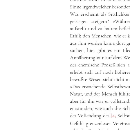
Sinne irgendwelcher besonders
Was erscheint als Sittlichke
geistigen steigern? »Währ
aufstellt und zu halten befie
Ethik den Menschen, wie er i
aus ihm werden kann: dort gi
suchen, hier gibt es ein I
Annäherung nur auf dem Wege
der chemische Prozeß sich a
erhebt sich auf noch höhere
bewußte Wesen sieht nicht meh
»Das erwachende Selbstbewuß
Natur, und der Mensch fühlte
aber für ihn war er vollständi
entstanden, wie auch die Sch
der Vollendung des
|
Selbst
165
Gefühl grenzenloser Verein