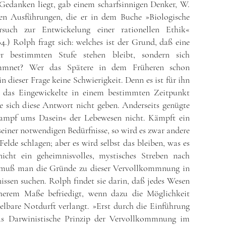
 Gedanken liegt, gab einem scharfsinnigen Denker, W.
n Ausführungen, die er in dem Buche »Biologische
rsuch zur Entwickelung einer rationellen Ethik«
84.) Rolph fragt sich: welches ist der Grund, daß eine
r bestimmten Stufe stehen bleibt, sondern sich
kommnet? Wer das Spätere in dem Früheren schon
 in dieser Frage keine Schwierigkeit. Denn es ist für ihn
ch das Eingewickelte in einem bestimmten Zeitpunkt
e sich diese Antwort nicht geben. Anderseits genügte
ampf ums Dasein« der Lebewesen nicht. Kämpft ein
einer notwendigen Bedürfnisse, so wird es zwar andere
lde schlagen; aber es wird selbst das bleiben, was es
nicht ein geheimnisvolles, mystisches Streben nach
 muß man die Gründe zu dieser Vervollkommnung in
issen suchen. Rolph findet sie darin, daß jedes Wesen
icherem Maße befriedigt, wenn dazu die Möglichkeit
telbare Notdurft verlangt. »Erst durch die Einführung
das Darwinistische Prinzip der Vervollkommnung im