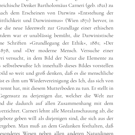
reichische Denker Bartholomäus Carneri (geb. 1821) zu
e nach dem Erscheinen von Darwins »Entstehung der
ttlichkeit und Darwinismus« (Wien 1871) hervor, in
e die neue Ideenwelt zur Grundlage einer ethischen
tdem war er unablässig bemüht, die Darwinistische
ine Schriften »Grundlegung der Ethik«, 1881; »Der
 1878, und »Der moderne Mensch. Versuche einer
eri versucht, in dem Bild der Natur die Elemente zu
 selbstbewußte Ich innerhalb dieses Bildes vorstellen
bild so weit und groß denken, daß es die menschliche
ist es ihm um Wiedervereinigung des Ich, das sich von
nnt hat, mit diesem Mutterboden zu tun. Er stellt in
Gegensatz zu derjenigen dar, welcher die Welt zur
, und die dadurch auf allen Zusammenhang mit dem
erzichtet. Carneri lehnt alle Moralanschauung ab, die
bote geben will als diejenigen sind, die sich aus der
 ergeben. Man muß an dem Gedanken festhalten, daß
besonderes Wesen neben allen anderen Naturdingen