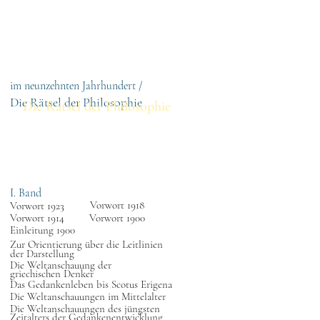
othek
Volltextsuche
Titel
im neunzehnten Jahrhundert /
Die Rätsel der Philosophie
Die Rätsel der Philosophie
I. Band
Vorwort 1918
Vorwort 1923
Vorwort 1914
Vorwort 1900
Einleitung 1900
Zur Orientierung über die Leitlinien
der Darstellung
Die Weltanschauung der
griechischen Denker
Das Gedankenleben bis Scotus Erigena
Die Weltanschauungen im Mittelalter
Die Weltanschauungen des jüngsten
Zeitalters der Gedankenentwicklung