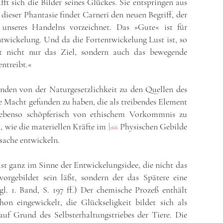
ft sich die Bilder seines Glückes. Sie entspringen aus
 dieser Phantasie findet Carneri den neuen Begriff, der
unseres Handelns vorzeichnet. Das »Gute« ist für
ntwickelung. Und da die Fortentwickelung Lust ist, so
eit nicht nur das Ziel, sondern auch das bewegende
ntreibt.«
nden von der Naturgesetzlichkeit zu den Quellen des
ale Macht gefunden zu haben, die als treibendes Element
 ebenso schöpferisch von ethischem Vorkommnis zu
 wie die materiellen Kräfte im
|
Physischen Gebilde
166
sache entwickeln.
ist ganz im Sinne der Entwickelungsidee, die nicht das
orgebildet sein läßt, sondern der das Spätere eine
gl. 1. Band, S. 197 ff.) Der chemische Prozeß enthält
hon eingewickelt, die Glückseligkeit bildet sich als
f Grund des Selbsterhaltungstriebes der Tiere. Die