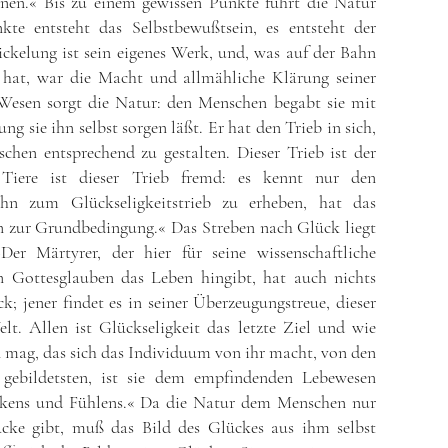
nen.« Bis zu einem gewissen Punkte führt die Natur
te entsteht das Selbstbewußtsein, es entsteht der
ckelung ist sein eigenes Werk, und, was auf der Bahn
n hat, war die Macht und allmähliche Klärung seiner
Wesen sorgt die Natur: den Menschen begabt sie mit
ung sie ihn selbst sorgen läßt. Er hat den Trieb in sich,
chen entsprechend zu gestalten. Dieser Trieb ist der
m Tiere ist dieser Trieb fremd: es kennt nur den
 ihn zum Glückseligkeitstrieb zu erheben, hat das
n zur Grundbedingung.« Das Streben nach Glück liegt
er Märtyrer, der hier für seine wissenschaftliche
n Gottesglauben das Leben hingibt, hat auch nichts
k; jener findet es in seiner Überzeugungstreue, dieser
elt. Allen ist Glückseligkeit das letzte Ziel und wie
n mag, das sich das Individuum von ihr macht, von den
 gebildetsten, ist sie dem empfindenden Lebewesen
kens und Fühlens.« Da die Natur dem Menschen nur
cke gibt, muß das Bild des Glückes aus ihm selbst