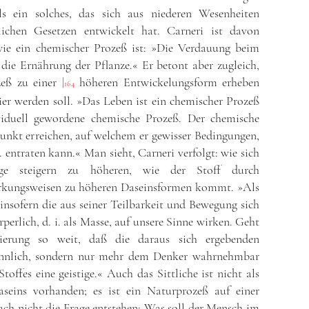
ls ein solches, das sich aus niederen Wesenheiten
lichen Gesetzen entwickelt hat. Carneri ist davon
wie ein chemischer Prozeß ist: »Die Verdauung beim
 die Ernährung der Pflanze.« Er betont aber zugleich,
zeß zu einer
|
höheren Entwickelungsform erheben
164
er werden soll. »Das Leben ist ein chemischer Prozeß
ividuell gewordene chemische Prozeß. Der chemische
nkt erreichen, auf welchem er gewisser Bedingungen,
.. entraten kann.« Man sieht, Carneri verfolgt: wie sich
nge steigern zu höheren, wie der Stoff durch
kungsweisen zu höheren Daseinsformen kommt. »Als
 insofern die aus seiner Teilbarkeit und Bewegung sich
erlich, d. i. als Masse, auf unsere Sinne wirken. Geht
zierung so weit, daß die daraus sich ergebenden
innlich, sondern nur mehr dem Denker wahrnehmbar
toffes eine geistige.« Auch das Sittliche ist nicht als
seins vorhanden; es ist ein Naturprozeß auf einer
ch nicht die Frage entstehen: Was soll der Mensch im