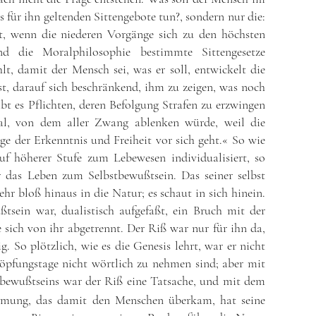
 für ihn geltenden Sittengebote tun?, sondern nur die:
it, wenn die niederen Vorgänge sich zu den höchsten
end die Moralphilosophie bestimmte Sittengesetze
hlt, damit der Mensch sei, was er soll, entwickelt die
st, darauf sich beschränkend, ihm zu zeigen, was noch
bt es Pflichten, deren Befolgung Strafen zu erzwingen
deal, von dem aller Zwang ablenken würde, weil die
 der Erkenntnis und Freiheit vor sich geht.« So wie
uf höherer Stufe zum Lebewesen individualisiert, so
r das Leben zum Selbstbewußtsein. Das seiner selbst
r bloß hinaus in die Natur; es schaut in sich hinein.
tsein war, dualistisch aufgefaßt, ein Bruch mit der
 sich von ihr abgetrennt. Der Riß war nur für ihn da,
g. So plötzlich, wie es die Genesis lehrt, war er nicht
öpfungstage nicht wörtlich zu nehmen sind; aber mit
bewußtseins war der Riß eine Tatsache, und mit dem
samung, das damit den Menschen überkam, hat seine