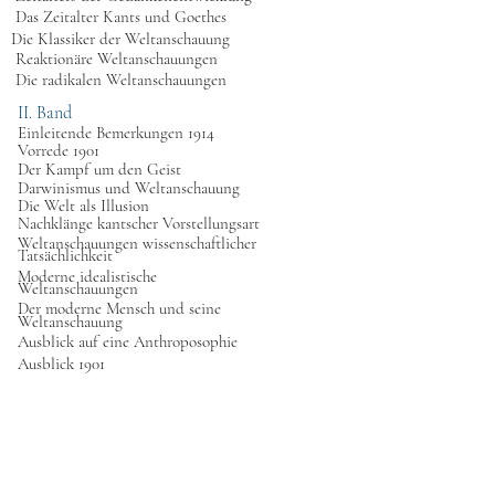
Das Zeitalter Kants und Goethes
Die Klassiker der Weltanschauung
Reaktionäre Weltanschauungen
Die radikalen Weltanschauungen
II. Band
Einleitende Bemerkungen 1914
Vorrede 1901
Der Kampf um den Geist
Darwinismus und Weltanschauung
Die Welt als Illusion
Nachklänge kantscher Vorstellungsart
Weltanschauungen wissenschaftlicher
Tatsächlichkeit
Moderne idealistische
Weltanschauungen
Der moderne Mensch und seine
Weltanschauung
Ausblick auf eine Anthroposophie
Ausblick 1901