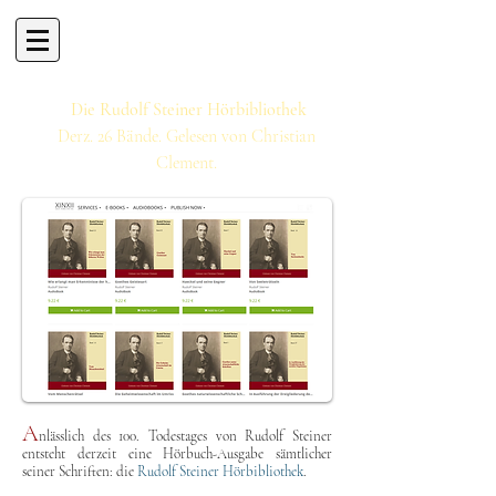
Die Rudolf Steiner Hörbibliothek
Derz. 26 Bände. Gelesen von Christian
Clement.
A
nlässlich des 100. Todestages von Rudolf Steiner
entsteht derzeit eine Hörbuch-Ausgabe sämtlicher
seiner Schriften: die
Rudolf Steiner Hörbibliothek
.