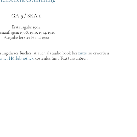
GA 9 / SKA 6
Erstausgabe 1904
euauflagen: 1908,
1910,
1914,
1920
Ausgabe letzter Hand
1922
sung dieses Buches ist auch als audio book bei
xinxii
zu erwerben
einer Hörbibliothek
kostenlos (mit Text) anzuhören.