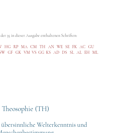
abe (GA)
Kritische Ausgabe (SKA)
Steiner Studies
Hörbibli
der 35 in dieser Ausgabe enthaltenen Schriften:
W
HG
RP
MA
CM
TH
AN
WE
SE
FK
AC
GU
SW
GF
GK
VM
VS
GG
KS
AD
DS
SL
AL
EH
ML
Theos
ophie (TH)
 übersinnliche Welterkenntnis und
Menschenbestimmung