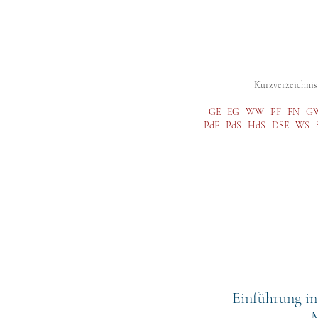
Digitale Studienausgabe
Gesamtausg
Kurzverzeichnis 
GE
EG
WW
PF
FN
G
PdE
PdS
HdS
DSE
WS
Einführung in