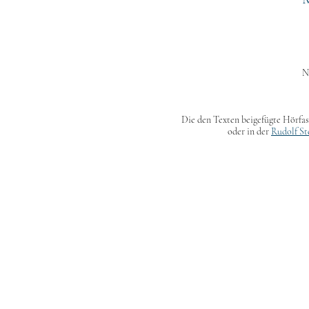
N
Die den Texten beigefügte Hörfas
oder in der
Rudolf St