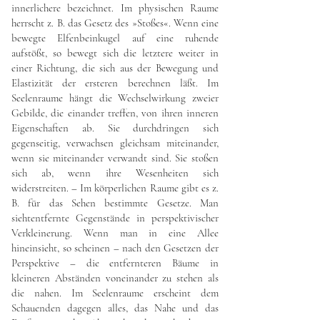
innerlichere bezeichnet. Im physischen Raume
herrscht z. B. das Gesetz des »Stoßes«. Wenn eine
bewegte Elfenbeinkugel auf eine ruhende
aufstößt, so bewegt sich die letztere weiter in
einer Richtung, die sich aus der Bewegung und
Elastizität der ersteren berechnen läßt. Im
Seelenraume hängt die Wechselwirkung zweier
Gebilde, die einander treffen, von ihren inneren
Eigenschaften ab. Sie durchdringen sich
gegenseitig, verwachsen gleichsam miteinander,
wenn sie miteinander verwandt sind. Sie stoßen
sich ab, wenn ihre Wesenheiten sich
widerstreiten. – Im körperlichen Raume gibt es z.
B. für das Sehen bestimmte Gesetze. Man
siehtentfernte Gegenstände in perspektivischer
Verkleinerung. Wenn man in eine Allee
hineinsieht, so scheinen – nach den Gesetzen der
Perspektive – die entfernteren Bäume in
kleineren Abständen voneinander zu stehen als
die nahen. Im Seelenraume erscheint dem
Schauenden dagegen alles, das Nahe und das