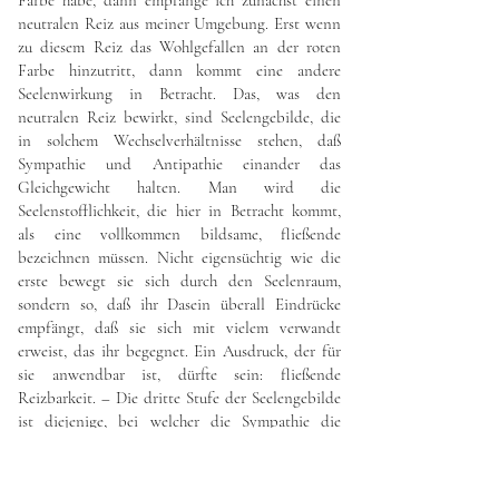
Farbe habe, dann empfange ich zunächst einen
neutralen Reiz aus meiner Umgebung. Erst wenn
zu diesem Reiz das Wohlgefallen an der roten
Farbe hinzutritt, dann kommt eine andere
Seelenwirkung in Betracht. Das, was den
neutralen Reiz bewirkt, sind Seelengebilde, die
in solchem Wechselverhältnisse stehen, daß
Sympathie und Antipathie einander das
Gleichgewicht halten. Man wird die
Seelenstofflichkeit, die hier in Betracht kommt,
als eine vollkommen bildsame, fließende
bezeichnen müssen. Nicht eigensüchtig wie die
erste bewegt sie sich durch den Seelenraum,
sondern so, daß ihr Dasein überall Eindrücke
empfängt, daß sie sich mit vielem verwandt
erweist, das ihr begegnet. Ein Ausdruck, der für
sie anwendbar ist, dürfte sein: fließende
Reizbarkeit. – Die dritte Stufe der Seelengebilde
ist diejenige, bei welcher die Sympathie die
Oberhand über die Antipathie hat. Die
Antipathie bewirkt das eigensüchtige
Sichgeltendmachen; dieses tritt aber zurück