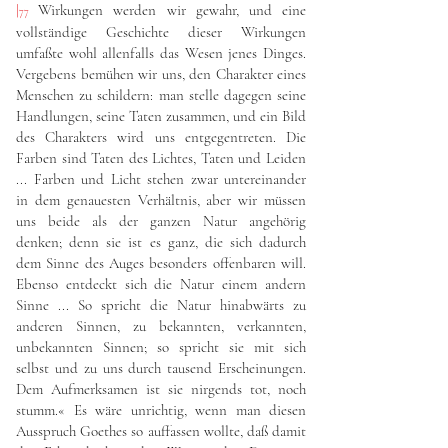
|
Wirkungen werden wir gewahr, und eine
77
vollständige Geschichte dieser Wirkungen
umfaßte wohl allenfalls das Wesen jenes Dinges.
Vergebens bemühen wir uns, den Charakter eines
Menschen zu schildern: man stelle dagegen seine
Handlungen, seine Taten zusammen, und ein Bild
des Charakters wird uns entgegentreten. Die
Farben sind Taten des Lichtes, Taten und Leiden
... Farben und Licht stehen zwar untereinander
in dem genauesten Verhältnis, aber wir müssen
uns beide als der ganzen Natur angehörig
denken; denn sie ist es ganz, die sich dadurch
dem Sinne des Auges besonders offenbaren will.
Ebenso entdeckt sich die Natur einem andern
Sinne ... So spricht die Natur hinabwärts zu
anderen Sinnen, zu bekannten, verkannten,
unbekannten Sinnen; so spricht sie mit sich
selbst und zu uns durch tausend Erscheinungen.
Dem Aufmerksamen ist sie nirgends tot, noch
stumm.« Es wäre unrichtig, wenn man diesen
Ausspruch Goethes so auffassen wollte, daß damit