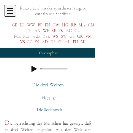
Kurzverzeichnis der 35 in dieser Ausgabe
enthaltenen Schriften:
GE
EG
WW
PF
FN
GW
HG
RP
MA
CM
TH
AN
WE
SE
FK
AC
GU
PdE
PdS
HdS
DSE
WS
SW
GF
GK
VM
VS
GG
KS
AD
DS
SL
AL
EH
ML
Theosophie
Die drei Welten
TH, 75-157
I. Die Seelenwelt
D
ie Betrachtung des Menschen hat gezeigt, daß
er drei Welten angehört. Aus der Welt der