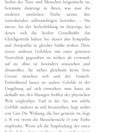
Seelen der Tiere und Menschen beigemischt ist,
bestimmt dasjenige in ihnen, was man die
niederen sinnlichen Triebe nennt, ihre
vorwaltenden selbstsüchtigen Instinkte. – Die
zweite Art der Seelenbildung ist diejenige, bei
denen sich die beiden Grundkräfte das
Gleichgewicht halten, bei denen also Sympathie
und Antipathie in gleicher Stärke wirken. Diese
treten anderen Gebilden mit einer gewissen
Neutralität gegenüber; sie wirken als verwandt
auf sie, ohne sie besonders anzuziehen und
abzustoßen. Sie ziehen gleichsam keine feste
Grenze zwischen sich und der Umwelt.
Fortwährend lassen sie andere Gebilde in der
Umgebung auf sich einwirken; man kann sie
deshalb mit den flüssigen Stoffen der physischen
Welt vergleichen. Und in der Art, wie solche
Gebilde anderes an sich heranziehen, liegt nichts
von Gier. Die Wirkung, die hier gemeint ist, liegt
z. B. vor, wenn die Menschenseele
|
eine Farbe
87
empfindet. Wenn ich die Empfindung der roten