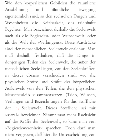
Wie den körperlichen Gebilden die räumliche
Ausdehnung und räumliche Bewegung
eigentümlich sind, so den seelischen Dingen und
Wesenheiten die Reizbarkeit, das triebhafte
Begehren. Man bezeichnet deshalb die Seelenwelt
auch als die Begierden- oder Wunschwelt, oder
als die Welt des »Verlangens«. Diese Ausdrücke
sind der menschlichen Seelenwelt entlehnt. Man
muß deshalb festhalten, daß die Dinge in
denjenigen Teilen der Seelenwelt, die außer der
menschlichen Seele liegen, von den Seelenkräften
in dieser ebenso verschieden sind, wie die
physischen Stoffe und Kräfte der körperlichen
Außenwelt von den Teilen, die den physischen
Menschenleib zusammensetzen. (Trieb, Wunsch,
Verlangen sind Bezeichnungen für das Stoffliche
der
|
Seelenwelt. Dieses Stoffliche sei mit
83
»astral« bezeichnet. Nimmt man mehr Rücksicht
auf die Kräfte der Seelenwelt, so kann man von
»Begierdewesenheit« sprechen. Doch darf man
nicht vergessen, daß hier die Unterscheidung von