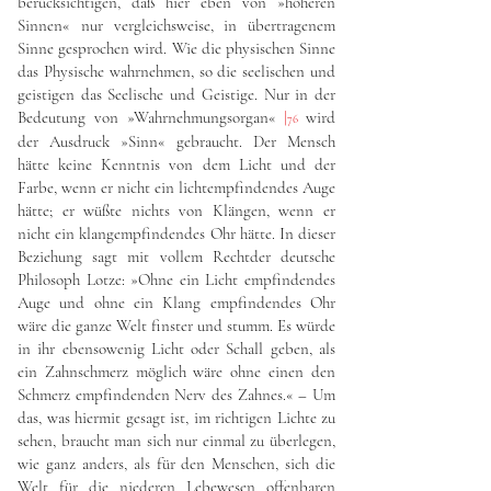
berücksichtigen, daß hier eben von »höheren
Sinnen« nur vergleichsweise, in übertragenem
Sinne gesprochen wird. Wie die physischen Sinne
das Physische wahrnehmen, so die seelischen und
geistigen das Seelische und Geistige. Nur in der
Bedeutung von »Wahrnehmungsorgan«
|
wird
76
der Ausdruck »Sinn« gebraucht. Der Mensch
hätte keine Kenntnis von dem Licht und der
Farbe, wenn er nicht ein lichtempfindendes Auge
hätte; er wüßte nichts von Klängen, wenn er
nicht ein klangempfindendes Ohr hätte. In dieser
Beziehung sagt mit vollem Rechtder deutsche
Philosoph Lotze: »Ohne ein Licht empfindendes
Auge und ohne ein Klang empfindendes Ohr
wäre die ganze Welt finster und stumm. Es würde
in ihr ebensowenig Licht oder Schall geben, als
ein Zahnschmerz möglich wäre ohne einen den
Schmerz empfindenden Nerv des Zahnes.« – Um
das, was hiermit gesagt ist, im richtigen Lichte zu
sehen, braucht man sich nur einmal zu überlegen,
wie ganz anders, als für den Menschen, sich die
Welt für die niederen Lebewesen offenbaren