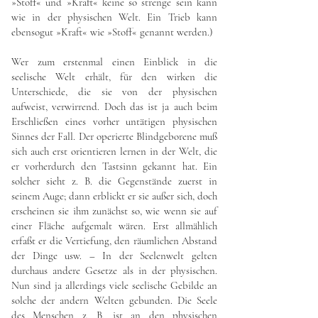
»Stoff« und »Kraft« keine so strenge sein kann
wie in der physischen Welt. Ein Trieb kann
ebensogut »Kraft« wie »Stoff« genannt werden.)
Wer zum erstenmal einen Einblick in die
seelische Welt erhält, für den wirken die
Unterschiede, die sie von der physischen
aufweist, verwirrend. Doch das ist ja auch beim
Erschließen eines vorher untätigen physischen
Sinnes der Fall. Der operierte Blindgeborene muß
sich auch erst orientieren lernen in der Welt, die
er vorherdurch den Tastsinn gekannt hat. Ein
solcher sieht z. B. die Gegenstände zuerst in
seinem Auge; dann erblickt er sie außer sich, doch
erscheinen sie ihm zunächst so, wie wenn sie auf
einer Fläche aufgemalt wären. Erst allmählich
erfaßt er die Vertiefung, den räumlichen Abstand
der Dinge usw. – In der Seelenwelt gelten
durchaus andere Gesetze als in der physischen.
Nun sind ja allerdings viele seelische Gebilde an
solche der andern Welten gebunden. Die Seele
des Menschen z. B. ist an den physischen