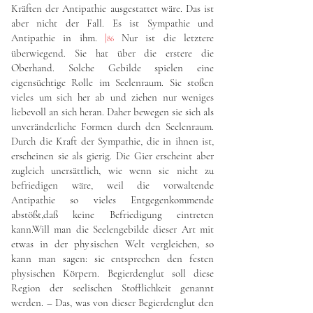
Kräften der Antipathie ausgestattet wäre. Das ist
aber nicht der Fall. Es ist Sympathie und
Antipathie in ihm.
|
Nur ist die letztere
86
überwiegend. Sie hat über die erstere die
Oberhand. Solche Gebilde spielen eine
eigensüchtige Rolle im Seelenraum. Sie stoßen
vieles um sich her ab und ziehen nur weniges
liebevoll an sich heran. Daher bewegen sie sich als
unveränderliche Formen durch den Seelenraum.
Durch die Kraft der Sympathie, die in ihnen ist,
erscheinen sie als gierig. Die Gier erscheint aber
zugleich unersättlich, wie wenn sie nicht zu
befriedigen wäre, weil die vorwaltende
Antipathie so vieles Entgegenkommende
abstößt,daß keine Befriedigung eintreten
kann.Will man die Seelengebilde dieser Art mit
etwas in der physischen Welt vergleichen, so
kann man sagen: sie entsprechen den festen
physischen Körpern. Begierdenglut soll diese
Region der seelischen Stofflichkeit genannt
werden. – Das, was von dieser Begierdenglut den