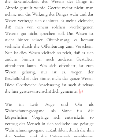
die Erkennbarkeit des Wesens der Dinge in
Abrede gestellt würde. Goethe meint nicht: man
nehme nur die Wirkung des Dinges wahr und das
Wesen verberge sich dahinter. Er meint vielmehr,
daß man von einem solchen »verborgenen
Wesen« gar nicht sprechen soll. Das Wesen ist
nicht hinter seiner Offenbarung; es kommt
vielmehr durch die Offenbarung zum Vorschein.
Nur ist dies Wesen vielfach so reich, daß es sich
andern Sinnen in noch anderen Gestalten
offenbaren kann. Was sich offenbart, ist zum
Wesen gehörig, nur ist es, wegen der
Beschränktheit der Sinne, nicht das ganze Wesen.
Diese Goethesche Anschauung ist auch durchaus
die hier geisteswissenschaftlich gemeinte.
|
78
Wie im Leib Auge und Ohr als
Wahrnehmungsorgane, als Sinne für die
körperlichen Vorgänge sich entwickeln, so
vermag der Mensch in sich seelische und geistige
Wahrnehmungsorgane auszubilden, durch die ihm
die Seelen- und die Geisteswelt erschlossen