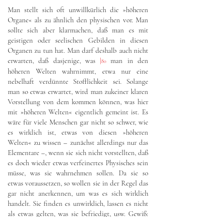
Man stellt sich oft unwillkürlich die »höheren
Organe« als zu ähnlich den physischen vor. Man
sollte sich aber klarmachen, daß man es mit
geistigen oder seelischen Gebilden in diesen
Organen zu tun hat. Man darf deshalb auch nicht
erwarten, daß dasjenige, was
|
man in den
80
höheren Welten wahrnimmt, etwa nur eine
nebelhaft verdünnte Stofflichkeit sei. Solange
man so etwas erwartet, wird man zukeiner klaren
Vorstellung von dem kommen können, was hier
mit »höheren Welten« eigentlich gemeint ist. Es
wäre für viele Menschen gar nicht so schwer, wie
es wirklich ist, etwas von diesen »höheren
Welten« zu wissen – zunächst allerdings nur das
Elementare –, wenn sie sich nicht vorstellten, daß
es doch wieder etwas verfeinertes Physisches sein
müsse, was sie wahrnehmen sollen. Da sie so
etwas voraussetzen, so wollen sie in der Regel das
gar nicht anerkennen, um was es sich wirklich
handelt. Sie finden es unwirklich, lassen es nicht
als etwas gelten, was sie befriedigt, usw. Gewiß: