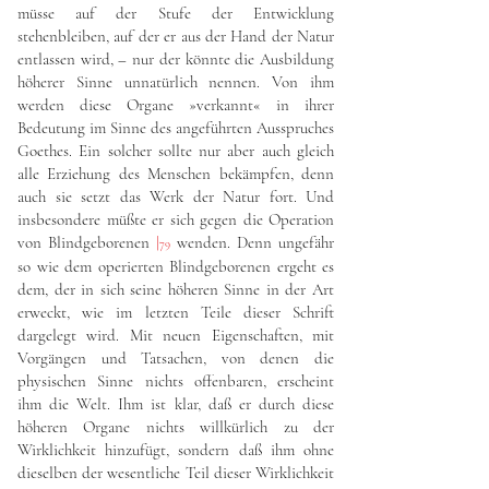
müsse auf der Stufe der Entwicklung
stehenbleiben, auf der er aus der Hand der Natur
entlassen wird, – nur der könnte die Ausbildung
höherer Sinne unnatürlich nennen. Von ihm
werden diese Organe »verkannt« in ihrer
Bedeutung im Sinne des angeführten Ausspruches
Goethes. Ein solcher sollte nur aber auch gleich
alle Erziehung des Menschen bekämpfen, denn
auch sie setzt das Werk der Natur fort. Und
insbesondere müßte er sich gegen die Operation
von Blindgeborenen
|
wenden. Denn ungefähr
79
so wie dem operierten Blindgeborenen ergeht es
dem, der in sich seine höheren Sinne in der Art
erweckt, wie im letzten Teile dieser Schrift
dargelegt wird. Mit neuen Eigenschaften, mit
Vorgängen und Tatsachen, von denen die
physischen Sinne nichts offenbaren, erscheint
ihm die Welt. Ihm ist klar, daß er durch diese
höheren Organe nichts willkürlich zu der
Wirklichkeit hinzufügt, sondern daß ihm ohne
dieselben der wesentliche Teil dieser Wirklichkeit