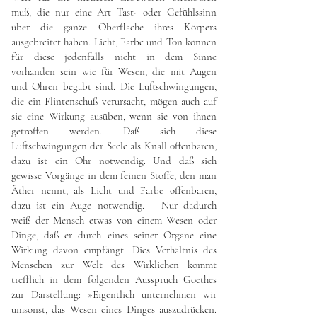
muß, die nur eine Art Tast- oder Gefühlssinn
über die ganze Oberfläche ihres Körpers
ausgebreitet haben. Licht, Farbe und Ton können
für diese jedenfalls nicht in dem Sinne
vorhanden sein wie für Wesen, die mit Augen
und Ohren begabt sind. Die Luftschwingungen,
die ein Flintenschuß verursacht, mögen auch auf
sie eine Wirkung ausüben, wenn sie von ihnen
getroffen werden. Daß sich diese
Luftschwingungen der Seele als Knall offenbaren,
dazu ist ein Ohr notwendig. Und daß sich
gewisse Vorgänge in dem feinen Stoffe, den man
Äther nennt, als Licht und Farbe offenbaren,
dazu ist ein Auge notwendig. – Nur dadurch
weiß der Mensch etwas von einem Wesen oder
Dinge, daß er durch eines seiner Organe eine
Wirkung davon empfängt. Dies Verhältnis des
Menschen zur Welt des Wirklichen kommt
trefflich in dem folgenden Ausspruch Goethes
zur Darstellung: »Eigentlich unternehmen wir
umsonst, das Wesen eines Dinges auszudrücken.