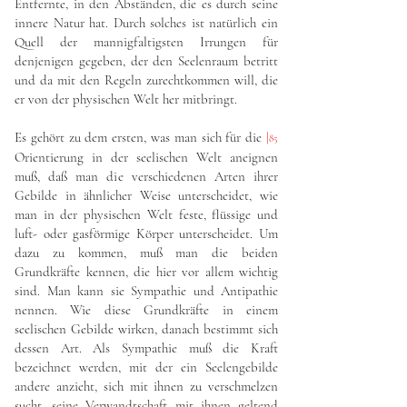
Entfernte, in den Abständen, die es durch seine
innere Natur hat. Durch solches ist natürlich ein
Quell der mannigfaltigsten Irrungen für
denjenigen gegeben, der den Seelenraum betritt
und da mit den Regeln zurechtkommen will, die
er von der physischen Welt her mitbringt.
Es gehört zu dem ersten, was man sich für die
|
85
Orientierung in der seelischen Welt aneignen
muß, daß man die verschiedenen Arten ihrer
Gebilde in ähnlicher Weise unterscheidet, wie
man in der physischen Welt feste, flüssige und
luft- oder gasförmige Körper unterscheidet. Um
dazu zu kommen, muß man die beiden
Grundkräfte kennen, die hier vor allem wichtig
sind. Man kann sie Sympathie und Antipathie
nennen. Wie diese Grundkräfte in einem
seelischen Gebilde wirken, danach bestimmt sich
dessen Art. Als Sympathie muß die Kraft
bezeichnet werden, mit der ein Seelengebilde
andere anzieht, sich mit ihnen zu verschmelzen
sucht, seine Verwandtschaft mit ihnen geltend