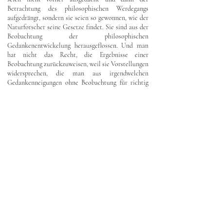
Betrachtung des philosophischen Werdegangs
aufgedrängt, sondern sie seien so gewonnen, wie der
Naturforscher seine Gesetze findet. Sie sind aus der
Beobachtung der philosophischen
Gedankenentwickelung herausgeflossen. Und man
hat nicht das Recht, die Ergebnisse einer
Beobachtung zurückzuweisen, weil sie Vorstellungen
widersprechen, die man aus irgendwelchen
Gedankenneigungen ohne Beobachtung für richtig
hält. Der Aberglaube – denn als solcher zeigen sich
solche Vorstellungen –, daß es im geschichtlichen
Werden der Menschheit Kräfte nicht geben könne,
die sich in zu
|
begrenzenden Zeitaltern auf eine
XVI
eigentümliche Art offenbaren und die in sinn- und
gesetzgemäßer Weise das Werden der menschlichen
Gedanken lebensvoll beherrschen, er wird meiner
Darstellung entgegenstehen. Denn diese war mir
aufgezwungen, weil mir die Beobachtung dieses
Werdens das Vorhandensein solcher Kräfte bewiesen
hat. Und weil diese Beobachtung mir gezeigt hat,
daß Philosophiegeschichte erst dann eine
Wissenschaft wird, wenn sie vor der Anerkennung
solcher Kräfte nicht zurückschreckt.