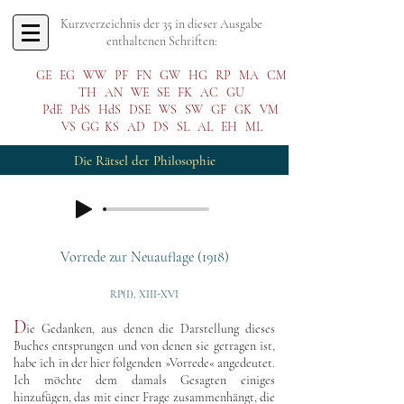
Kurzverzeichnis der 35 in dieser Ausgabe
enthaltenen Schriften:
GE
EG
WW
PF
FN
GW
HG
RP
MA
CM
TH
AN
WE
SE
FK
AC
GU
PdE
PdS
HdS
DSE
WS
SW
GF
GK
VM
VS
GG
KS
AD
DS
SL
AL
EH
ML
Die Rätsel der Philosophie
Vorrede zur Neuauflage (1918)
RP(I), XIII-XVI
D
ie
Gedanken, aus denen die Darstellung dieses
Buches entsprungen und von denen sie getragen ist,
habe ich in der hier folgenden »Vorrede« angedeutet.
Ich möchte dem damals Gesagten einiges
hinzufügen, das mit einer Frage zusammenhängt, die