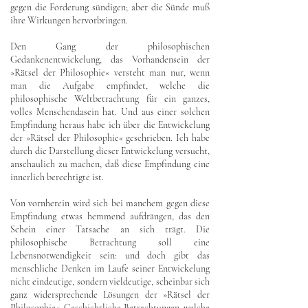
gegen die Forderung sündigen; aber die Sünde muß
ihre Wirkungen hervorbringen.
Den Gang der philosophischen
Gedankenentwickelung, das Vorhandensein der
»Rätsel der Philosophie« versteht man nur, wenn
man die Aufgabe empfindet, welche die
philosophische Weltbetrachtung für ein ganzes,
volles Menschendasein hat. Und aus einer solchen
Empfindung heraus habe ich über die Entwickelung
der »Rätsel der Philosophie« geschrieben. Ich habe
durch die Darstellung dieser Entwickelung versucht,
anschaulich zu machen, daß diese Empfindung eine
innerlich berechtigte ist.
Von vornherein wird sich bei manchem gegen diese
Empfindung etwas hemmend aufdrängen, das den
Schein einer Tatsache an sich trägt. Die
philosophische Betrachtung soll eine
Lebensnotwendigkeit sein: und doch gibt das
menschliche Denken im Laufe seiner Entwickelung
nicht eindeutige, sondern vieldeutige, scheinbar sich
ganz widersprechende Lösungen der »Rätsel der
Philosophie«. Geschichtliche Betrachtungen, welche