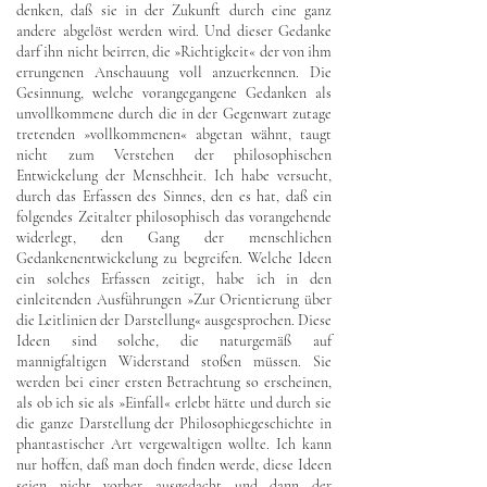
denken, daß sie in der Zukunft durch eine ganz
andere abgelöst werden wird. Und dieser Gedanke
darf ihn nicht beirren, die »Richtigkeit« der von ihm
errungenen Anschauung voll anzuerkennen. Die
Gesinnung, welche vorangegangene Gedanken als
unvollkommene durch die in der Gegenwart zutage
tretenden »vollkommenen« abgetan wähnt, taugt
nicht zum Verstehen der philosophischen
Entwickelung der Menschheit. Ich habe versucht,
durch das Erfassen des Sinnes, den es hat, daß ein
folgendes Zeitalter philosophisch das vorangehende
widerlegt, den Gang der menschlichen
Gedankenentwickelung zu begreifen. Welche Ideen
ein solches Erfassen zeitigt, habe ich in den
einleitenden Ausführungen »Zur Orientierung über
die Leitlinien der Darstellung« ausgesprochen. Diese
Ideen sind solche, die naturgemäß auf
mannigfaltigen Widerstand stoßen müssen. Sie
werden bei einer ersten Betrachtung so erscheinen,
als ob ich sie als »Einfall« erlebt hätte und durch sie
die ganze Darstellung der Philosophiegeschichte in
phantastischer Art vergewaltigen wollte. Ich kann
nur hoffen, daß man doch finden werde, diese Ideen
seien nicht vorher ausgedacht und dann der