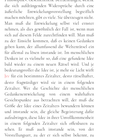
die sich aufdrängenden Widersprüche durch eine
äußerliche Entwickelungsvorstellung begreiflich
machen möchten, gibt es viele. Sie überzeugen nicht.
Man muß die Entwickelung selbst viel ernster
nehmen, als dies gewöhnlich der Fall ist, wenn man
sich auf diesem Felde zurechtfinden will. Man muß
zu der Einsicht kommen, daß es keinen Gedanken
geben kann, der allumfassend die Weltenrätsel ein
für allemal zu lösen imstande ist. Im menschlichen
Denken ist es vielmehr so, daß eine gefundene Idee
bald wieder zu einem neuen Rätsel wird. Und je
bedeutungsvoller die Idee ist, je mehr sie Licht wirft
|
für ein bestimmtes Zeitalter, desto rätselhafter,
XV
desto fragwürdiger wird sie in einem folgenden
Zeitalter. Wer die Geschichte der menschlichen
Gedankenentwickelung von einem wahrhaften
Gesichtspunkte aus betrachten will, der muß die
Größe der Idee eines Zeitalters bewundern können
und imstande sein, die gleiche Begeisterung dafür
aufzubringen, diese Idee in ihrer Unvollkommenheit
in einem folgenden Zeitalter sich offenbaren zu
sehen. Er muß auch imstande sein, von der
Vorstellungsart, zu der er sich selbst bekennt, zu