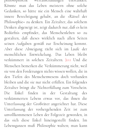
philosophische Weltanschauungen entstanden.
Könnte man das Leben meistern ohne solche
Gedanken, so hätte nie ein Mensch eine wahrhaft
innere Berechtigung gehabt, an die »Rätsel der
Philosophie« zu denken. Ein Zeitalter, das solchem
Denken abgeneigt ist, zeigt dadurch nur, daß es kein
Bedürfnis empfindet, das Menschenleben so zu
gestalten, daß dieses wirklich nach allen Seiten
seinen Aufgaben gemäß zur Erscheinung kommt.
Aber diese Abneigung rächt sich im Laufe der
menschlichen Entwickelung. Das Leben bleibt
verkümmert in solchen Zeitaltern.
|
Und die
XVI
Menschen bemerken die Verkümmerung nicht, weil
sie von den Forderungen nichts wissen wollen, die in
den Tiefen des Menschenwesens doch vorhanden
bleiben und die sie nur nicht erfüllen. Ein folgendes
Zeitalter bringt die Nichterfüllung zum Vorschein.
Die Enkel finden in der Gestaltung des
verkümmerten Lebens etwas vor, das ihnen die
Unterlassung der Großväter angerichtet hat. Diese
Unterlassung der vorhergehenden Zeit ist zum
unvollkommenen Leben der Folgezeit geworden, in
das sich diese Enkel hineingestellt finden. Im
Lebensganzen muß Philosophie walten; man kann