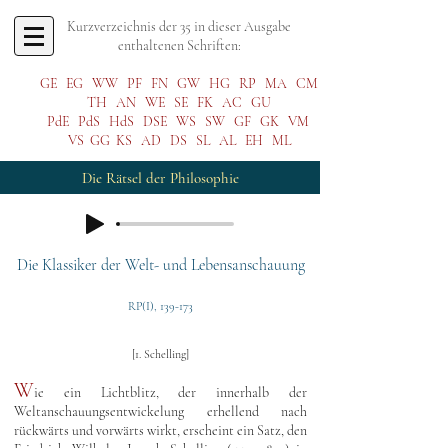
Kurzverzeichnis der 35 in dieser Ausgabe
enthaltenen Schriften:
GE
EG
WW
PF
FN
GW
HG
RP
MA
CM
TH
AN
WE
SE
FK
AC
GU
PdE
PdS
HdS
DSE
WS
SW
GF
GK
VM
VS
GG
KS
AD
DS
SL
AL
EH
ML
Die Rätsel der Philosophie
Die Klassiker der Welt- und Lebensanschauung
RP(I), 139-173
[1. Schelling]
W
ie ein Lichtblitz, der innerhalb der
Weltanschauungsentwickelung erhellend nach
rückwärts und vorwärts wirkt, erscheint ein Satz, den