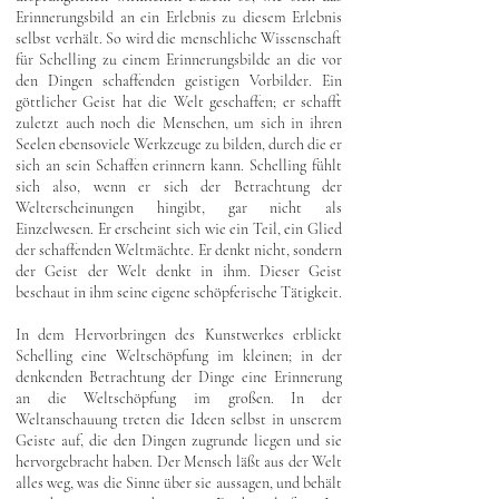
Erinnerungsbild an ein Erlebnis zu diesem Erlebnis
selbst verhält. So wird die menschliche Wissenschaft
für Schelling zu einem Erinnerungsbilde an die vor
den Dingen schaffenden geistigen Vorbilder. Ein
göttlicher Geist hat die Welt geschaffen; er schafft
zuletzt auch noch die Menschen, um sich in ihren
Seelen ebensoviele Werkzeuge zu bilden, durch die er
sich an sein Schaffen erinnern kann. Schelling fühlt
sich also, wenn er sich der Betrachtung der
Welterscheinungen hingibt, gar nicht als
Einzelwesen. Er erscheint sich wie ein Teil, ein Glied
der schaffenden Weltmächte. Er denkt nicht, sondern
der Geist der Welt denkt in ihm. Dieser Geist
beschaut in ihm seine eigene schöpferische Tätigkeit.
In dem Hervorbringen des Kunstwerkes erblickt
Schelling eine Weltschöpfung im kleinen; in der
denkenden Betrachtung der Dinge eine Erinnerung
an die Weltschöpfung im großen. In der
Weltanschauung treten die Ideen selbst in unserem
Geiste auf, die den Dingen zugrunde liegen und sie
hervorgebracht haben. Der Mensch läßt aus der Welt
alles weg, was die Sinne über sie aussagen, und behält