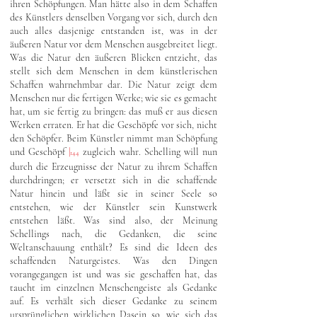
ihren Schöpfungen. Man hätte also in dem Schaffen
des Künstlers denselben Vorgang vor sich, durch den
auch alles dasjenige entstanden ist, was in der
äußeren Natur vor dem Menschen ausgebreitet liegt.
Was die Natur den äußeren Blicken entzieht, das
stellt sich dem Menschen in dem künstlerischen
Schaffen wahrnehmbar dar. Die Natur zeigt dem
Menschen nur die fertigen Werke; wie sie es gemacht
hat, um sie fertig zu bringen: das muß er aus diesen
Werken erraten. Er hat die Geschöpfe vor sich, nicht
den Schöpfer. Beim Künstler nimmt man Schöpfung
und Geschöpf
|
zugleich wahr. Schelling will nun
144
durch die Erzeugnisse der Natur zu ihrem Schaffen
durchdringen; er versetzt sich in die schaffende
Natur hinein und läßt sie in seiner Seele so
entstehen, wie der Künstler sein Kunstwerk
entstehen läßt. Was sind also, der Meinung
Schellings nach, die Gedanken, die seine
Weltanschauung enthält? Es sind die Ideen des
schaffenden Naturgeistes. Was den Dingen
vorangegangen ist und was sie geschaffen hat, das
taucht im einzelnen Menschengeiste als Gedanke
auf. Es verhält sich dieser Gedanke zu seinem
ursprünglichen wirklichen Dasein so, wie sich das