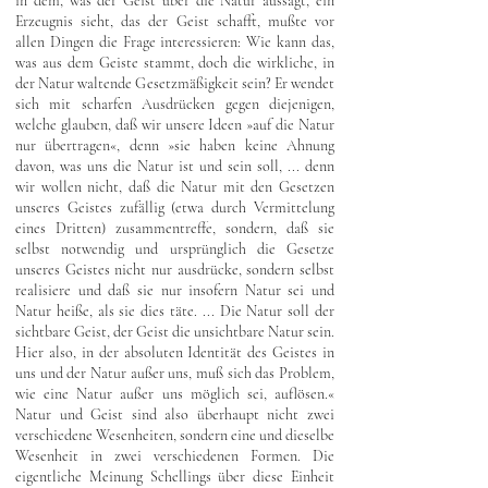
in dem, was der Geist über die Natur aussagt, ein
Erzeugnis sieht, das der Geist schafft, mußte vor
allen Dingen die Frage interessieren: Wie kann das,
was aus dem Geiste stammt, doch die wirkliche, in
der Natur waltende Gesetzmäßigkeit sein? Er wendet
sich mit scharfen Ausdrücken gegen diejenigen,
welche glauben, daß wir unsere Ideen »auf die Natur
nur übertragen«, denn »sie haben keine Ahnung
davon, was uns die Natur ist und sein soll, ... denn
wir wollen nicht, daß die Natur mit den Gesetzen
unseres Geistes zufällig (etwa durch Vermittelung
eines Dritten) zusammentreffe, sondern, daß sie
selbst notwendig und ursprünglich die Gesetze
unseres Geistes nicht nur ausdrücke, sondern selbst
realisiere und daß sie nur insofern Natur sei und
Natur heiße, als sie dies täte. ... Die Natur soll der
sichtbare Geist, der Geist die unsichtbare Natur sein.
Hier also, in der absoluten Identität des Geistes in
uns und der Natur außer uns, muß sich das Problem,
wie eine Natur außer uns möglich sei, auflösen.«
Natur und Geist sind also überhaupt nicht zwei
verschiedene Wesenheiten, sondern eine und dieselbe
Wesenheit in zwei verschiedenen Formen. Die
eigentliche Meinung Schellings über diese Einheit