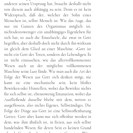
anderen seinen Ursprung hat, braucht deshalb nicht
von diesem auch abhängig zu sein. Denn es ist kein
Widerspruch, daß der, welcher der Sohn eines
Menschen ist, selbst Mensch ist. Wie das Auge, das
nur im Ganzen des Organismus möglich ist,
nichtsdestoweniger ein unabhängiges Eigenleben für
sich hat, so auch die Einzelseele, die zwar in Gott
begriffen, aber deshalb doch nicht durch ihn wirksam
ist gleich dem Glied an einer Maschine. »Gott ist
nicht ein Gott der Toten, sondern der Lebendigen. Es
ist nicht einzusehen, wie das allervollkommenste
Wesen auch an der möglichst vollkommenen
Maschine seine Lust fände. Wie man auch die Art der
Folge der Wesen aus Gott sich denken möge, nie
kann sie eine mechanische sein, kein bloßes
Bewirken oder Hinstellen, wobei das Bewirkte nichts
für sich selbst ist; ebensowenig Emanation, wobei das
Ausfließende dasselbe bliebe mit dem, wovon es
ausgeflossen, also nichts Eigenes, Selbständiges. Die
Folge der Dinge aus Gott ist eine Selbstoffenbarung
Gottes. Gott aber kann nur sich offenbar werden in
dem, was ihm ähnlich ist, in freien, aus sich selbst
handelnden Wesen; für deren Sein es keinen Grund