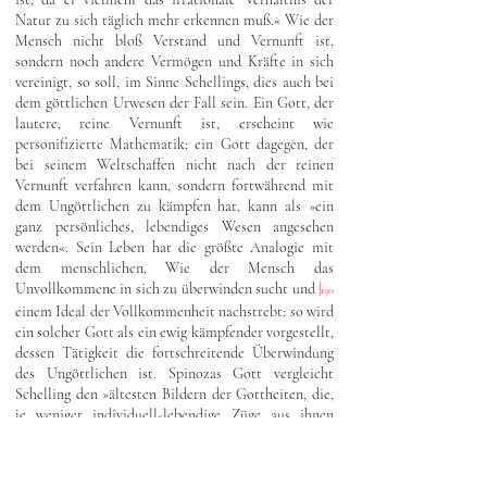
Natur zu sich täglich mehr erkennen muß.« Wie der
Mensch nicht bloß Verstand und Vernunft ist,
sondern noch andere Vermögen und Kräfte in sich
vereinigt, so soll, im Sinne Schellings, dies auch bei
dem göttlichen Urwesen der Fall sein. Ein Gott, der
lautere, reine Vernunft ist, erscheint wie
personifizierte Mathematik; ein Gott dagegen, der
bei seinem Weltschaffen nicht nach der reinen
Vernunft verfahren kann, sondern fortwährend mit
dem Ungöttlichen zu kämpfen hat, kann als »ein
ganz persönliches, lebendiges Wesen angesehen
werden«. Sein Leben hat die größte Analogie mit
dem menschlichen. Wie der Mensch das
Unvollkommene in sich zu überwinden sucht und
|
150
einem Ideal der Vollkommenheit nachstrebt: so wird
ein solcher Gott als ein ewig kämpfender vorgestellt,
dessen Tätigkeit die fortschreitende Überwindung
des Ungöttlichen ist. Spinozas Gott vergleicht
Schelling den »ältesten Bildern der Gottheiten, die,
je weniger individuell-lebendige Züge aus ihnen
sprachen, desto geheimnisvoller erschienen«.
Schelling gibt seinem Gotte immer individuellere
Züge. Er schildert ihn wie einen Menschen, wenn er