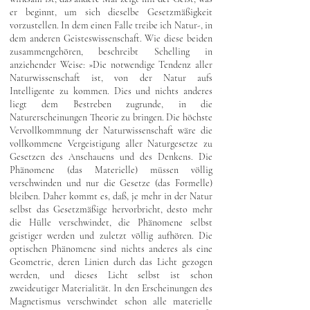
er beginnt, um sich dieselbe Gesetzmäßigkeit
vorzustellen. In dem einen Falle treibe ich Natur-, in
dem anderen Geisteswissenschaft. Wie diese beiden
zusammengehören, beschreibt Schelling in
anziehender Weise: »Die notwendige Tendenz aller
Naturwissenschaft ist, von der Natur aufs
Intelligente zu kommen. Dies und nichts anderes
liegt dem Bestreben zugrunde, in die
Naturerscheinungen Theorie zu bringen. Die höchste
Vervollkommnung der Naturwissenschaft wäre die
vollkommene Vergeistigung aller Naturgesetze zu
Gesetzen des Anschauens und des Denkens. Die
Phänomene (das Materielle) müssen völlig
verschwinden und nur die Gesetze (das Formelle)
bleiben. Daher kommt es, daß, je mehr in der Natur
selbst das Gesetzmäßige hervorbricht, desto mehr
die Hülle verschwindet, die Phänomene selbst
geistiger werden und zuletzt völlig aufhören. Die
optischen Phänomene sind nichts anderes als eine
Geometrie, deren Linien durch das Licht gezogen
werden, und dieses Licht selbst ist schon
zweideutiger Materialität. In den Erscheinungen des
Magnetismus verschwindet schon alle materielle