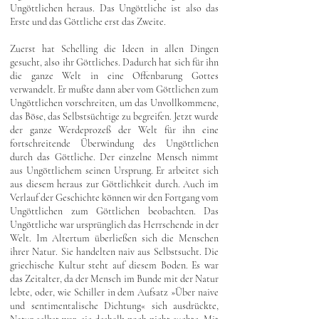
Ungöttlichen heraus. Das Ungöttliche ist also das
Erste und das Göttliche erst das Zweite.
Zuerst hat Schelling die Ideen in allen Dingen
gesucht, also ihr Göttliches. Dadurch hat sich für ihn
die ganze Welt in eine Offenbarung Gottes
verwandelt. Er mußte dann aber vom Göttlichen zum
Ungöttlichen vorschreiten, um das Unvollkommene,
das Böse, das Selbstsüchtige zu begreifen. Jetzt wurde
der ganze Werdeprozeß der Welt für ihn eine
fortschreitende Überwindung des Ungöttlichen
durch das Göttliche. Der einzelne Mensch nimmt
aus Ungöttlichem seinen Ursprung. Er arbeitet sich
aus diesem heraus zur Göttlichkeit durch. Auch im
Verlauf der Geschichte können wir den Fortgang vom
Ungöttlichen zum Göttlichen beobachten. Das
Ungöttliche war ursprünglich das Herrschende in der
Welt. Im Altertum überließen sich die Menschen
ihrer Natur. Sie handelten naiv aus Selbstsucht. Die
griechische Kultur steht auf diesem Boden. Es war
das Zeitalter, da der Mensch im Bunde mit der Natur
lebte, oder, wie Schiller in dem Aufsatz »Über naive
und sentimentalische Dichtung« sich ausdrückte,