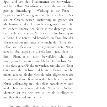
Spur, und von den Phänomenen der Schwerkraft,
welche selbst Naturforscher nur als unmittelbar
geistige Einwirkung – Wirkung in die Ferne –
begreifen zu können glaubten, bleibt nichts zurück
als ihr Gesetz, dessen Ausführung im großen der
Mechanismus der Himmelsbewegungen ist. Die
vollendete Theorie der Natur würde diejenige sein,
kraft welcher die ganze Natur sich in eine Intelligenz
auflöste. Die toten und bewußtlosen Produkte der
Natur sind nur mißlungene Versuche der Natur, sich
selbst zu reflektieren, die sogenannte tote Natur
aber
|
überhaupt eine unreife Intelligenz, daher in
143
ihren Phänomenen noch bewußtlos schon der
intelligente Charakter durchblickt. Das höchste Ziel,
sich selbst ganz Objekt zu werden, erreicht die Natur
erst durch die höchste und letzte Reflexion, welche
nichts anderes als der Mensch, oder allgemeiner das
ist, was wir Vernunft nennen, durch welche zuerst die
Natur vollständig in sich selbst zurückkehrt, und
wodurch offenbar wird, daß die Natur ursprünglich
identisch ist mit dem, was in uns als Intelligentes
und Bewußtes erkannt wird.«
In ein kunstvolles Netz von Gedanken spann