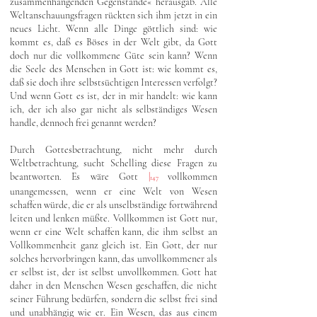
zusammenhängenden Gegenstände« herausgab. Alle
Weltanschauungsfragen rückten sich ihm jetzt in ein
neues Licht. Wenn alle Dinge göttlich sind: wie
kommt es, daß es Böses in der Welt gibt, da Gott
doch nur die vollkommene Güte sein kann? Wenn
die Seele des Menschen in Gott ist: wie kommt es,
daß sie doch ihre selbstsüchtigen Interessen verfolgt?
Und wenn Gott es ist, der in mir handelt: wie kann
ich, der ich also gar nicht als selbständiges Wesen
handle, dennoch frei genannt werden?
Durch Gottesbetrachtung, nicht mehr durch
Weltbetrachtung, sucht Schelling diese Fragen zu
beantworten. Es wäre Gott
|
vollkommen
147
unangemessen, wenn er eine Welt von Wesen
schaffen würde, die er als unselbständige fortwährend
leiten und lenken müßte. Vollkommen ist Gott nur,
wenn er eine Welt schaffen kann, die ihm selbst an
Vollkommenheit ganz gleich ist. Ein Gott, der nur
solches hervorbringen kann, das unvollkommener als
er selbst ist, der ist selbst unvollkommen. Gott hat
daher in den Menschen Wesen geschaffen, die nicht
seiner Führung bedürfen, sondern die selbst frei sind
und unabhängig wie er. Ein Wesen, das aus einem