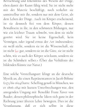
Betrachtung und Erkenntnis des Wesens der Dinge,
eben damit der Kunst fähig wird. Sie ist nicht mehr
mit der Materie beschäftigt, noch verkehrt sie
unmittelbar mit ihr, sondern nur mit dem Geist, als
dem Leben der Dinge. Auch im Körper erscheinend,
ist sie dennoch frei von dem Körper, dessen
Bewußtsein in ihr, in den schönsten Bildungen, nur
wie ein leichter Traum schwebt, von dem sie nicht
gestört wird. Sie ist keine Eigenschaft, kein
Vermögen, oder irgend etwas der Art insbesondere;
sie weiß nicht, sondern sie ist die Wissenschaft, sie
ist nicht
|
gut, sondern sie ist die Güte, sie ist nicht
146
schön, wie es auch der Körper sein kann, sondern sie
ist die Schönheit selber.« (Über das Verhältnis der
bildenden Künste zur Natur.)
Eine solche Vorstellungsart klingt an die deutsche
Mystik an, die einen Repräsentanten in Jacob Böhme
(1575 bis 1624) hatte. Schelling genoß in München, wo
er 1806–1841 mit kurzen Unterbrechungen war, den
anregenden Umgang mit Benedikt Franz Xaver von
Baader, dessen philosophische Ideen sich ganz in der
Richtung jener älteren Lehre bewegten. Dies ist die
Veranlassung, daß er sich selbst in diese