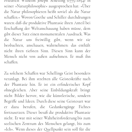
Friedrich Wilhelm Joseph Schelling (1775–1854) in
seiner »Naturphilosophie« ausgesprochen hat: »Über
die Natur philosophieren heißt soviel als die Natur
schaffen.« Wovon Goethe und Schiller durchdrungen
waren: daß die produktive Phantasie ihren Anteil bei
Erschaffung der Weltanschauung haben müsse, dem
gibt dieser Satz einen monumentalen Ausdruck. Was
die Natur uns freiwillig gibt, wenn wir sie
beobachten, anschauen, wahrnehmen: das enthält
nicht ihren tiefsten Sinn. Diesen Sinn kann der
Mensch nicht von außen aufnehmen. Er muß ihn
schaffen.
Zu solchem Schaffen war Schellings Geist besonders
veranlagt. Bei ihm strebten alle Geisteskräfte nach
der Phantasie hin. Er ist ein erfinderischer Kopf
ohnegleichen. Aber seine Einbildungskraft bringt
nicht Bilder hervor, wie die künstlerische, sondern
Begriffe und Ideen. Durch diese seine Geistesart war
er dazu berufen, die Gedankengänge Fichtes
fortzusetzen. Dieser besaß die produktive Phantasie
nicht. Er war mit seiner Wahrheitsforderung bis zum
seelischen Zentrum des Menschen gelangt, bis zum
»Ich«. Wenn dieses der Quellpunkt sein soll für die