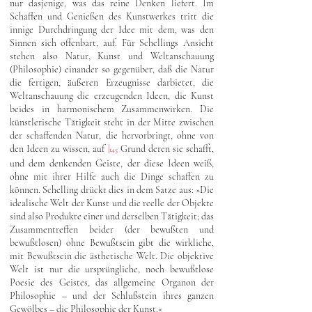
nur dasjenige, was das reine Denken liefert. Im
Schaffen und Genießen des Kunstwerkes tritt die
innige Durchdringung der Idee mit dem, was den
Sinnen sich offenbart, auf. Für Schellings Ansicht
stehen also Natur, Kunst und Weltanschauung
(Philosophie) einander so gegenüber, daß die Natur
die fertigen, äußeren Erzeugnisse darbietet, die
Weltanschauung die erzeugenden Ideen, die Kunst
beides in harmonischem Zusammenwirken. Die
künstlerische Tätigkeit steht in der Mitte zwischen
der schaffenden Natur, die hervorbringt, ohne von
den Ideen zu wissen, auf
|
Grund deren sie schafft,
145
und dem denkenden Geiste, der diese Ideen weiß,
ohne mit ihrer Hilfe auch die Dinge schaffen zu
können. Schelling drückt dies in dem Satze aus: »Die
idealische Welt der Kunst und die reelle der Objekte
sind also Produkte einer und derselben Tätigkeit; das
Zusammentreffen beider (der bewußten und
bewußtlosen) ohne Bewußtsein gibt die wirkliche,
mit Bewußtsein die ästhetische Welt. Die objektive
Welt ist nur die ursprüngliche, noch bewußtlose
Poesie des Geistes, das allgemeine Organon der
Philosophie – und der Schlußstein ihres ganzen
Gewölbes – die Philosophie der Kunst.«