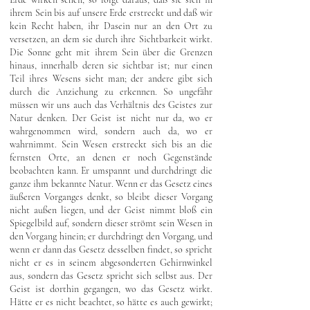
ihrem Sein bis auf unsere Erde erstreckt und daß wir
kein Recht haben, ihr Dasein nur an den Ort zu
versetzen, an dem sie durch ihre Sichtbarkeit wirkt.
Die Sonne geht mit ihrem Sein über die Grenzen
hinaus, innerhalb deren sie sichtbar ist; nur einen
Teil ihres Wesens sieht man; der andere gibt sich
durch die Anziehung zu erkennen. So ungefähr
müssen wir uns auch das Verhältnis des Geistes zur
Natur denken. Der Geist ist nicht nur da, wo er
wahrgenommen wird, sondern auch da, wo er
wahrnimmt. Sein Wesen erstreckt sich bis an die
fernsten Orte, an denen er noch Gegenstände
beobachten kann. Er umspannt und durchdringt die
ganze ihm bekannte Natur. Wenn er das Gesetz eines
äußeren Vorganges denkt, so bleibt dieser Vorgang
nicht außen liegen, und der Geist nimmt bloß ein
Spiegelbild auf, sondern dieser strömt sein Wesen in
den Vorgang hinein; er durchdringt den Vorgang, und
wenn er dann das Gesetz desselben findet, so spricht
nicht er es in seinem abgesonderten Gehirnwinkel
aus, sondern das Gesetz spricht sich selbst aus. Der
Geist ist dorthin gegangen, wo das Gesetz wirkt.
Hätte er es nicht beachtet, so hätte es auch gewirkt;