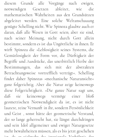
diesem Grunde alle Vorgänge nach ewigen,
notwendigen Gesetzen ableitet, wie die
mathematischen Wahrheiten aus den Grundsätzen
abgeleitet werden. Eine solche Weltanschauung
genügte Schelling nicht. Wie Spinoza glaubte auch er
daran, daß alle Wesen in Gott seien; aber sie sind,
nach seiner Meinung, nicht durch Gott allein
bestimmt, sondern es ist das Ungöttliche in ihnen. Er
wirft Spinoza die »Leblosigkeit seines Systems, die
Gemütlosigkeit der Form vor, die Dürftigkeit der
Begriffe und Ausdrücke, das unerbittlich Herbe der
Bestimmungen, das sich mit der abstrakten
Betrachtungsweise vortrefflich verträgt«. Schelling
findet daher Spinozas »mechanische Naturansicht«
ganz folgerichtig. Aber die Natur zeige keineswegs
diese Folgerichtigkeit. »Die ganze Natur sagt uns,
daß sie keineswegs vermöge einer bloß
geometrischen Notwendigkeit da ist, es ist nicht
lautere, reine Vernunft in ihr, sondern Persönlichkeit
und Geist , sonst hätte der geometrische Verstand,
der so lange geherrscht hat, sie längst durchdringen
und sein Idol allgemeiner und ewiger Naturgesetze
mehr bewahrheiten müssen, als es bis jetzt geschehen
ist, da er vielmehr das irrationale Verhältnis der