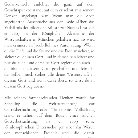
Gedankenwelt einlebte, die ganz auf dem
Gesichtspunkte stand, auf dem er selbst mit seinem
Denken angelangt war. Wenn man die oben
angeführten Aussprüche aus der Rede »Über das
Verhältnis der bildenden Künste zur Natur« liest, die
er 1807 in der Königlichen Akademie der
Wissenschaften in München gehalten hat, so wird
man erinnert an Jacob Böhmes Anschauung: »Wenn
du die Tiefe und die Sterne und die Erde ansiehest, so
siehest du deinen Gott, und in demselben lebest und
bist du auch, und derselbe Gott regiert dich auch ...
du bist aus diesem Gott geschaffen und lebst in
demselben; auch stehet alle deine Wissenschaft in
diesem Gott und wenn du stirbest, so wirst du in
diesem Gott begraben.«
Mit seinem fortschreitenden Denken wurde für
Schelling die Weltbetrachtung zur
Gottesbetrachtung oder Theosophie. Vollständig
stand er schon auf dem Boden einer solchen
Gottesbetrachtung, als er 1809 seine
»Philosophischen Untersuchungen über das Wesen
der menschlichen Freiheit und die damit