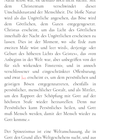
Natur selbst war, sie deshalb noch nicht suchte. Mit
dem Christentum verschwindet dieser
Unschuldszustand der Menschheit. Die bloße Natur
wird als das Ungöttliche angesehen, das Böse wird
dem Göttlichen, dem Guten entgegengesetzt.
Christus erscheint, um das Licht des Göttlichen
innerhalb der Nacht des Ungöttlichen erscheinen zu
lassen. Dies ist der Moment, wo »die Erde zum
zweiten Male wüst und leer wird«, derjenige »der
Geburt des höheren Lichts des Geistes«, das »von
Anbeginn in der Welt war, aber unbegriffen von der
für sich wirkenden Finsternis; und in annoch
verschlossener und eingeschränkter Offenbarung;
und zwar
|
erscheint es, um dem persönlichen und
149
geistigen Bösen entgegenzutreten, ebenfalls in
persönlicher, menschlicher Gestalt, und als Mittler,
um den Rapport der Schöpfung mit Gott auf der
höchsten Stufe wieder herzustellen. Denn nur
Persönliches kann Persönliches heilen, und Gott
muß Mensch werden, damit der Mensch wieder zu
Gott komme.«
Der Spinozismus ist eine Weltanschauung, die in
Gott den Grund alles Weltgeschehens sucht, und aus