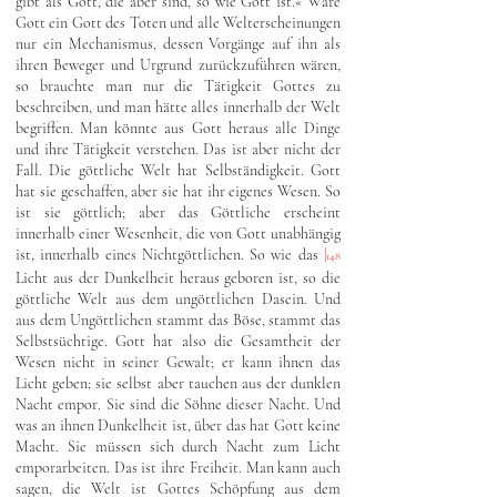
gibt als Gott, die aber sind, so wie Gott ist.« Wäre
Gott ein Gott des Toten und alle Welterscheinungen
nur ein Mechanismus, dessen Vorgänge auf ihn als
ihren Beweger und Urgrund zurückzuführen wären,
so brauchte man nur die Tätigkeit Gottes zu
beschreiben, und man hätte alles innerhalb der Welt
begriffen. Man könnte aus Gott heraus alle Dinge
und ihre Tätigkeit verstehen. Das ist aber nicht der
Fall. Die göttliche Welt hat Selbständigkeit. Gott
hat sie geschaffen, aber sie hat ihr eigenes Wesen. So
ist sie göttlich; aber das Göttliche erscheint
innerhalb einer Wesenheit, die von Gott unabhängig
ist, innerhalb eines Nichtgöttlichen. So wie das
|
148
Licht aus der Dunkelheit heraus geboren ist, so die
göttliche Welt aus dem ungöttlichen Dasein. Und
aus dem Ungöttlichen stammt das Böse, stammt das
Selbstsüchtige. Gott hat also die Gesamtheit der
Wesen nicht in seiner Gewalt; er kann ihnen das
Licht geben; sie selbst aber tauchen aus der dunklen
Nacht empor. Sie sind die Söhne dieser Nacht. Und
was an ihnen Dunkelheit ist, über das hat Gott keine
Macht. Sie müssen sich durch Nacht zum Licht
emporarbeiten. Das ist ihre Freiheit. Man kann auch
sagen, die Welt ist Gottes Schöpfung aus dem