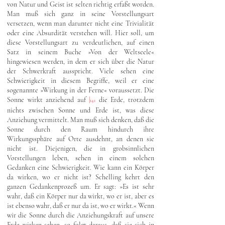
von Natur und Geist ist selten richtig erfaßt worden.
Man muß sich ganz in seine Vorstellungsart
versetzen, wenn man darunter nicht eine Trivialität
oder eine Absurdität verstehen will. Hier soll, um
diese Vorstellungsart zu verdeutlichen, auf einen
Satz in seinem Buche »Von der Weltseele«
hingewiesen werden, in dem er sich über die Natur
der Schwerkraft ausspricht. Viele sehen eine
Schwierigkeit in diesem Begriffe, weil er eine
sogenannte »Wirkung in der Ferne« voraussetzt. Die
Sonne wirkt anziehend auf
|
die Erde, trotzdem
141
nichts zwischen Sonne und Erde ist, was diese
Anziehung vermittelt. Man muß sich denken, daß die
Sonne durch den Raum hindurch ihre
Wirkungssphäre auf Orte ausdehnt, an denen sie
nicht ist. Diejenigen, die in grobsinnlichen
Vorstellungen leben, sehen in einem solchen
Gedanken eine Schwierigkeit. Wie kann ein Körper
da wirken, wo er nicht ist? Schelling kehrt den
ganzen Gedankenprozeß um. Er sagt: »Es ist sehr
wahr, daß ein Körper nur da wirkt, wo er ist, aber es
ist ebenso wahr, daß er nur da ist, wo er wirkt.« Wenn
wir die Sonne durch die Anziehungskraft auf unsere
Erde wirken sehen, so folgt daraus, daß sie sich in