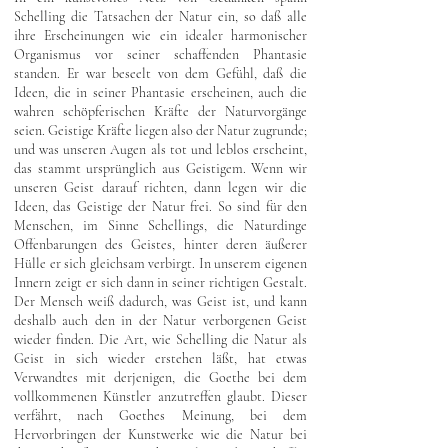
Schelling die Tatsachen der Natur ein, so daß alle
ihre Erscheinungen wie ein idealer harmonischer
Organismus vor seiner schaffenden Phantasie
standen. Er war beseelt von dem Gefühl, daß die
Ideen, die in seiner Phantasie erscheinen, auch die
wahren schöpferischen Kräfte der Naturvorgänge
seien. Geistige Kräfte liegen also der Natur zugrunde;
und was unseren Augen als tot und leblos erscheint,
das stammt ursprünglich aus Geistigem. Wenn wir
unseren Geist darauf richten, dann legen wir die
Ideen, das Geistige der Natur frei. So sind für den
Menschen, im Sinne Schellings, die Naturdinge
Offenbarungen des Geistes, hinter deren äußerer
Hülle er sich gleichsam verbirgt. In unserem eigenen
Innern zeigt er sich dann in seiner richtigen Gestalt.
Der Mensch weiß dadurch, was Geist ist, und kann
deshalb auch den in der Natur verborgenen Geist
wieder finden. Die Art, wie Schelling die Natur als
Geist in sich wieder erstehen läßt, hat etwas
Verwandtes mit derjenigen, die Goethe bei dem
vollkommenen Künstler anzutreffen glaubt. Dieser
verfährt, nach Goethes Meinung, bei dem
Hervorbringen der Kunstwerke wie die Natur bei