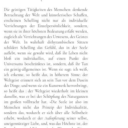
Die geistigen Tätigkeiten des Menschen: denkende
Betrachtung der Welt und künstlerisches Schaffen,
erscheinen Schelling nicht nur als individuelle
Verrichtungen der Einzelpersönlichkeit, sondern,
wenn sie in ihrer höchsten Bedeutung erfaßt werden,
zugleich als Verrichtungen des Urwesens, des Geistes
der Welt. In wahrhaft dithyrambischen Sätzen
schildert Schelling das Gefühl, das in der Seele
auflebt, wenn sie gewahr wird, daß ihr Leben nicht
bloß ein individuelles, auf einen Punkt des
Universums beschränktes ist, sondern, daß ihr Tun
ein geistig-allgemeines ist. Wenn sie sagt: ich weiß,
ich erkenne, so heißt das, in höherem Sinne: der
Weltgeist erinnert sich an sein Tun vor dem Dasein
der Dinge; und wenn sie ein Kunstwerk hervorbringt,
so heißt das : der Weltgeist wiederholt im kleinen
dasselbe, was er bei der Schöpfung des Naturganzen
im großen vollbracht hat. »Die Seele ist also im
Menschen nicht das Prinzip der Individualität,
sondern das, wodurch er sich über alle Selbstheit
erhebt, wodurch er der Aufopferung seiner selbst,
uneigennütziger Liebe, und, was das Höchste ist, der