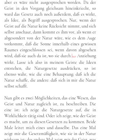
aber es wäre nicht ausgesprochen worden. Da der
Geist in den Vorgang gleichsam hineinkriecht, so
ward das Gesetz auch noch außerdem, daß es wirkt,
als Idee, als Begriff ausgesprochen. Nur, wenn der
Geist auf die Natur keine Rücksicht nimmt, und sich
selbst anschaut, dann kommt es ihm vor, als wenn er
abgesondert von der Natur wäre, wie es dem Auge
vorkommt, daß die Sonne innerhalb eines gewissen
Raumes eingeschlossen sei, wenn davon abgesehen
wird, daß sie auch da ist, wo sie durch
|
Anziehung
142
wirkt. Lasse ich also in meinem Geiste die Ideen
entstehen, die Naturgesetze ausdrücken, so ist
ebenso wahr, wie die eine Behauptung: daß ich die
Natur schaffe, die andere: daß sich in mir die Natur
selbst schafft.
Nun gibt es zwei Möglichkeiten, das eine Wesen, das
Geist und Natur zugleich ist, zu beschreiben. Die
eine ist: ich zeige die Naturgesetze auf, die in
Wirklichkeit tätig sind. Oder ich zeige, wie der Geist
es macht, um zu diesen Gesetzen zu kommen. Beide
Male leitet mich eines und dasselbe. Das eine Mal
zeigt mir die Gesetzmäßigkeit, wie sie in der Natur
wirksam ist; das andere Mal zeigt mir der Geist, was