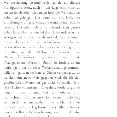
Weltanschauung, so muß derjenige, der auf diesem
Standpunkte steht, auch in der Lage sein, vom Ich
aus zu inhaltvollen Gedanken über die Welt und das
Leben zu gelangen. Das kann nur mit Hilfe der
Einbildungskraft geschehen. Sie stand Fichte nicht zu
Gebote. Deshalb blieb er im Grunde sein ganzes
Leben lang dabei stehen, auf das Ich hinzudeuten und
zu sagen, wie es einen Inhalt an Gedanken gewinnen
müsse; aber er wußte ihm selbst keinen solchen zu
geben. Wir ersehen dies klar aus den Vorlesungen, die
er 1813 an der Berliner Universität über
»Wissenschaftslehre« gehalten
|
hat.
140
(Nachgelassene Werke, 1. Band.) Er fordert da für
denjenigen, der zu einer Weltanschauung kommen
will, »ein ganz neues inneres Sinneswerkzeug, durch
welches eine neue Welt gegeben wird, die für den
gewöhnlichen Menschen gar nicht vorhanden ist«.
Aber Fichte kommt nicht über diese Forderung eines
neuen Sinnes hinaus. Was ein solcher Sinn
wahrnehmen soll, das entwickelt er nicht. Schelling
sieht in den Gedanken, die ihm seine Phantasie vor
die Seele stellt, die Ergebnisse dieses höheren Sinnes,
den er intellektuelle Anschauung nennt. Ihn, der also