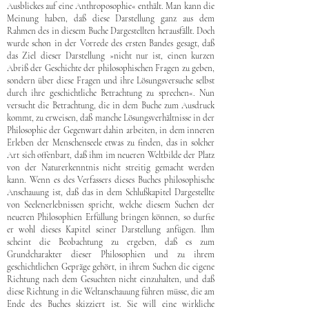
Ausblickes auf eine Anthroposophie« enthält. Man kann die
Meinung haben, daß diese Darstellung ganz aus dem
Rahmen des in diesem Buche Dargestellten herausfällt. Doch
wurde schon in der Vorrede des ersten Bandes gesagt, daß
das Ziel dieser Darstellung »nicht nur ist, einen kurzen
Abriß der Geschichte der philosophischen Fragen zu geben,
sondern über diese Fragen und ihre Lösungsversuche selbst
durch ihre geschichtliche Betrachtung zu sprechen«. Nun
versucht die Betrachtung, die in dem Buche zum Ausdruck
kommt, zu erweisen, daß manche Lösungsverhältnisse in der
Philosophie der Gegenwart dahin arbeiten, in dem inneren
Erleben der Menschenseele etwas zu finden, das in solcher
Art sich offenbart, daß ihm im neueren Weltbilde der Platz
von der Naturerkenntnis nicht streitig gemacht werden
kann. Wenn es des Verfassers dieses Buches philosophische
Anschauung ist, daß das in dem Schlußkapitel Dargestellte
von Seelenerlebnissen spricht, welche diesem Suchen der
neueren Philosophien Erfüllung bringen können, so durfte
er wohl dieses Kapitel seiner Darstellung anfügen. Ihm
scheint die Beobachtung zu ergeben, daß es zum
Grundcharakter dieser Philosophien und zu ihrem
geschichtlichen Gepräge gehört, in ihrem Suchen die eigene
Richtung nach dem Gesuchten nicht einzuhalten, und daß
diese Richtung in die Weltanschauung führen müsse, die am
Ende des Buches skizziert ist. Sie will eine wirkliche