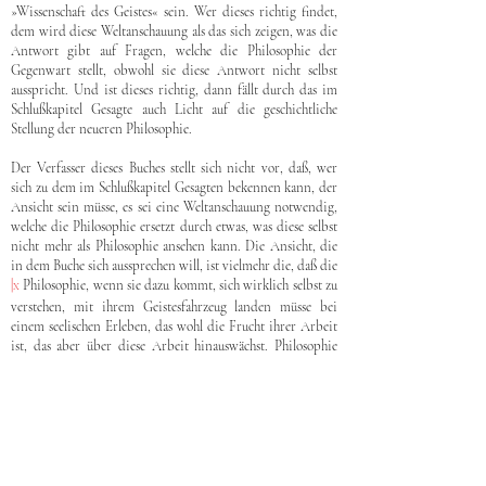
»Wissenschaft des Geistes« sein. Wer dieses richtig findet,
dem wird diese Weltanschauung als das sich zeigen, was die
Antwort gibt auf Fragen, welche die Philosophie der
Gegenwart stellt, obwohl sie diese Antwort nicht selbst
ausspricht. Und ist dieses richtig, dann fällt durch das im
Schlußkapitel Gesagte auch Licht auf die geschichtliche
Stellung der neueren Philosophie.
Der Verfasser dieses Buches stellt sich nicht vor, daß, wer
sich zu dem im Schlußkapitel Gesagten bekennen kann, der
Ansicht sein müsse, es sei eine Weltanschauung notwendig,
welche die Philosophie ersetzt durch etwas, was diese selbst
nicht mehr als Philosophie ansehen kann. Die Ansicht, die
in dem Buche sich aussprechen will, ist vielmehr die, daß die
|
Philosophie, wenn sie dazu kommt, sich wirklich selbst zu
X
verstehen, mit ihrem Geistesfahrzeug landen müsse bei
einem seelischen Erleben, das wohl die Frucht ihrer Arbeit
ist, das aber über diese Arbeit hinauswächst. Philosophie
behält damit ihre Bedeutung für jeden Menschen, der eine
sichere geistige Grundlage für die Ergebnisse dieses
seelischen Erlebens durch seine Denkungsart fordern muß.
Wer sich durch das natürliche Wahrheitsgefühl die
Überzeugung von diesen Ergebnissen verschaffen kann, der
ist berechtigt, sich auf einem sicheren Boden zu fühlen, auch
wenn er einer philosophischen Grundlegung dieser