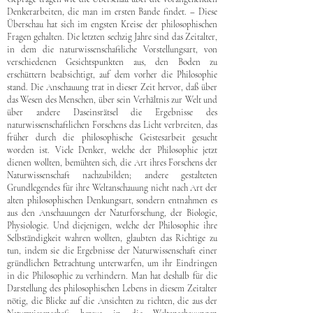
Denkerarbeiten, die man im ersten Bande findet. – Diese
Überschau hat sich im engsten Kreise der philosophischen
Fragen gehalten. Die letzten sechzig Jahre sind das Zeitalter,
in dem die naturwissenschaftliche Vorstellungsart, von
verschiedenen Gesichtspunkten aus, den Boden zu
erschüttern beabsichtigt, auf dem vorher die Philosophie
stand. Die Anschauung trat in dieser Zeit hervor, daß über
das Wesen des Menschen, über sein Verhältnis zur Welt und
über andere Daseinsrätsel die Ergebnisse des
naturwissenschaftlichen Forschens das Licht verbreiten, das
früher durch die philosophische Geistesarbeit gesucht
worden ist. Viele Denker, welche der Philosophie jetzt
dienen wollten, bemühten sich, die Art ihres Forschens der
Naturwissenschaft nachzubilden; andere gestalteten
Grundlegendes für ihre Weltanschauung nicht nach Art der
alten philosophischen Denkungsart, sondern entnahmen es
aus den Anschauungen der Naturforschung, der Biologie,
Physiologie. Und diejenigen, welche der Philosophie ihre
Selbständigkeit wahren wollten, glaubten das Richtige zu
tun, indem sie die Ergebnisse der Naturwissenschaft einer
gründlichen Betrachtung unterwarfen, um ihr Eindringen
in die Philosophie zu verhindern. Man hat deshalb für die
Darstellung des philosophischen Lebens in diesem Zeitalter
nötig, die Blicke auf die Ansichten zu richten, die aus der