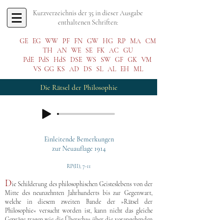
Kurzverzeichnis der 35 in dieser Ausgabe
enthaltenen Schriften:
GE
EG
WW
PF
FN
GW
HG
RP
MA
CM
TH
AN
WE
SE
FK
AC
GU
PdE
PdS
HdS
DSE
WS
SW
GF
GK
VM
VS
GG
KS
AD
DS
SL
AL
EH
ML
Die Rätsel der Philosophie
Einleitende Bemerkungen
zur Neuauflage 1914
RP(II), 7-11
D
ie Schilderung des philosophischen Geisteslebens von der
Mitte des neunzehnten Jahrhunderts bis zur Gegenwart,
welche in diesem zweiten Bande der »Rätsel der
Philosophie« versucht worden ist, kann nicht das gleiche
Gepräge tragen wie die Überschau über die vorangehenden