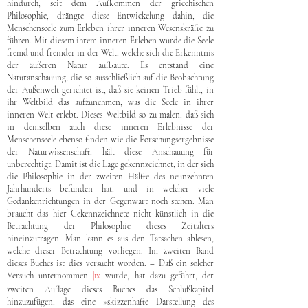
hindurch, seit dem Aufkommen der griechischen
Philosophie, drängte diese Entwickelung dahin, die
Menschenseele zum Erleben ihrer inneren Wesenskräfte zu
führen. Mit diesem ihrem inneren Erleben wurde die Seele
fremd und fremder in der Welt, welche sich die Erkenntnis
der äußeren Natur aufbaute. Es entstand eine
Naturanschauung, die so ausschließlich auf die Beobachtung
der Außenwelt gerichtet ist, daß sie keinen Trieb fühlt, in
ihr Weltbild das aufzunehmen, was die Seele in ihrer
inneren Welt erlebt. Dieses Weltbild so zu malen, daß sich
in demselben auch diese inneren Erlebnisse der
Menschenseele ebenso finden wie die Forschungsergebnisse
der Naturwissenschaft, hält diese Anschauung für
unberechtigt. Damit ist die Lage gekennzeichnet, in der sich
die Philosophie in der zweiten Hälfte des neunzehnten
Jahrhunderts befunden hat, und in welcher viele
Gedankenrichtungen in der Gegenwart noch stehen. Man
braucht das hier Gekennzeichnete nicht künstlich in die
Betrachtung der Philosophie dieses Zeitalters
hineinzutragen. Man kann es aus den Tatsachen ablesen,
welche dieser Betrachtung vorliegen. Im zweiten Band
dieses Buches ist dies versucht worden. – Daß ein solcher
Versuch unternommen
|
wurde, hat dazu geführt, der
IX
zweiten Auflage dieses Buches das Schlußkapitel
hinzuzufügen, das eine »skizzenhafte Darstellung des