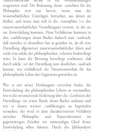
Naturwissenschaft heraus in die Weltanschauungen
eingetreten sind. Die Bedeutung dieser Ansichten für die
Philosophie tritt nur hervor, wenn man die
wissenschaftlichen Unterlagen betrachtet, aus denen sie
fließen, und wenn man sich in die Atmosphäre
|
der
VIII
naturwissenschaftlichen Vorstellungsart versetzt, in der sie
zur Entwickelung kommen. Diese Verhältnisse kommen in
den Ausführungen dieses Buches dadurch zum Ausdruck,
daß manches in demselben fast so gestaltet ist, als ob eine
Darstellung allgemeiner naturwissenschaftlicher Ideen und
nicht eine solche der philosophischen Arbeiten beabsichtigt
wäre. Es kann die Meinung berechtigt erscheinen, daß
durch solche Art der Darstellung zum deutlichen Ausdruck
komme, wie einflußreich die Naturwissenschaft für das
philosophische Leben der Gegenwart geworden ist.
Wer es mit seiner Denkungsart vereinbar findet, die
Entwickelung des philosophischen Lebens so vorzustellen,
wie es die orientierende Einleitung über die »Leitlinien der
Darstellung« im ersten Bande dieses Buches andeutet und
wie es dessen weitere Ausführungen zu begründen
versuchen, der wird in dem charakterisierten Verhältnis
zwischen Philosophie und Naturerkenntnis im
gegenwärtigen Zeitalter ein notwendiges Glied dieser
Entwickelung sehen können. Durch die Jahrhunderte