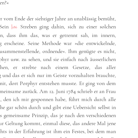
gen?«
r vom Ende der siebziger Jahre an unablässig bemüht,
. Sein
|
Streben ging dahin, sich zu einer solchen
186
n, dass ihm das, was er getrennt sah, im innern,
erscheine. Seine Methode war »die entwickelnde,
 zusammenstellende, ordnende«. Ihm genügte es nicht,
hyr usw. zu sehen, und sie einfach nach äusserlichen
ihen, er strebte nach einem Gesetze, das aller
 und das er sich nur im Geiste vorzuhalten brauchte,
nit, dort Porphyr entstehen musste. Er ging von dem
meinsame zurück. Am 12. Juni 1784 schrieb er an Frau
n, den ich mir gesponnen habe, führt mich durch alle
he gar schön durch und gibt eine Uebersicht selbst in
as gemeinsame Prinzip, das je nach den verschiedenen
ur Geltung kommt, einmal diese, das andere Mal jene
chts in der Erfahrung ist ihm ein Festes, bei dem man