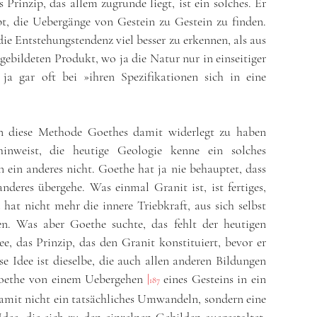
 Prinzip, das allem zugrunde liegt, ist ein solches. Er
bt, die Uebergänge von Gestein zu Gestein zu finden.
die Entstehungstendenz viel besser zu erkennen, als aus
ebildeten Produkt, wo ja die Natur nur in einseitiger
ja gar oft bei »ihren Spezifikationen sich in eine
n diese Methode Goethes damit widerlegt zu haben
inweist, die heutige Geologie kenne ein solches
 ein anderes nicht. Goethe hat ja nie behauptet, dass
nderes übergehe. Was einmal Granit ist, ist fertiges,
hat nicht mehr die innere Triebkraft, aus sich selbst
en. Was aber Goethe suchte, das fehlt der heutigen
ee, das Prinzip, das den Granit konstituiert, bevor er
e Idee ist dieselbe, die auch allen anderen Bildungen
Goethe von einem Uebergehen
|
eines Gesteins in ein
187
damit nicht ein tatsächliches Umwandeln, sondern eine