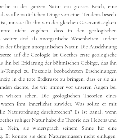
Goethe in der ganzen Natur ein grosses Reich, eine
dass alle natürlichen Dinge von einer Tendenz beseelt
ist, musste für ihn von der gleichen Gesetzmässigkeit
onnte nicht zugeben, dass in den geologischen
s weiter sind als anorganische Wesenheiten, andere
s in der übrigen anorganischen Natur. Die Ausdehnung
setze auf die Geologie ist Goethes erste geologische
das ihn bei Erklärung der böhmischen Gebirge, das ihn
is-Tempel zu Pozzuola beobachteten Erscheinungen
inzip in die tote Erdkruste zu bringen, dass er sie als
anden dachte, die wir immer vor unseren Augen bei
en wirken sehen. Die geologischen Theorien eines
waren ihm innerlichst zuwider. Was sollte er mit
alle Naturordnung durchbrechen? Es ist banal, wenn
Goethes ruhiger Natur habe die Theorie des Hebens und
n. Nein, sie widersprach seinem Sinne für eine
g. Er konnte sie dem Naturgemässen nicht einfügen.