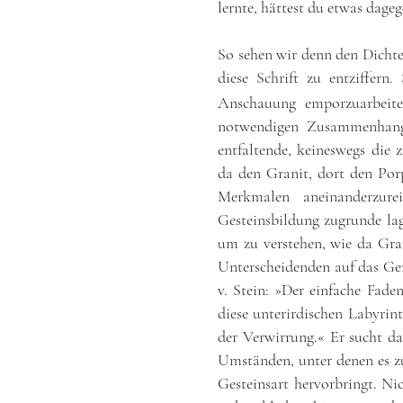
lernte, hättest du etwas dage
So sehen wir denn den Dichte
diese Schrift zu entziffern
Anschauung emporzuarbeite
notwendigen Zusammenhang 
entfaltende, keineswegs die
da den Granit, dort den Porp
Merkmalen aneinanderzure
Gesteinsbildung zugrunde lag
um zu verstehen, wie da Gra
Unterscheidenden auf das Ge
v. Stein: »Der einfache Fade
diese unterirdischen Labyrint
der Verwirrung.« Er sucht d
Umständen, unter denen es z
Gesteinsart hervorbringt. Ni