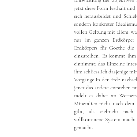
Entwicklung der objektiven I
jetzt diese Form festhält und
sich herausbildet und Schie
sondern konkreter Idealismu
vollen Geltung mit allem, was
nur im ganzen Erdkörper 
Erdkörpers für Goethe die 
einzureihen. Es kommt ihm 
einnimmt; das Einzelne intere
ihm schliesslich dasjenige min
Vorgänge in der Erde nachscha
jener das andere entstehen 
tadelt es daher an Werners
Mineralien nicht nach dem 
gibt, als vielmehr nach 
vollkommene System macht ni
gemacht.