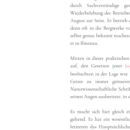
durch Sachverständige g
Wiederbelebung des Betriebe
August zur Seite. Er betrieb 
denn oft in die Bergwerke v
selbst genau bekannt machen
er in Ilmenau.
Mitten in dieser praktische
auf, den Gesetzen jener
|
18
beobachten in der Lage war.
Geiste zu immer grösserer
Naturwissenschaftliche Schrift
seinen Augen ausbreitete, in 
Es macht sich hier gleich e
geltend. Er hat ein wesentli
letzteren das Hauptsächlich