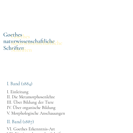
othek
Volltextsuche
Titel
Goethes
Goethes
naturwissenschaftliche
naturwissenschaftliche
Schriften
Schriften
I. Band (1884)
I. Einleitung
II. Die Metamorphosenlehre
III. Über Bildung der Tiere
IV. Über organische Bildung
V. Morphologische Anschauungen
II. Band (1887)
VI. Goethes Erkenntnis-Art