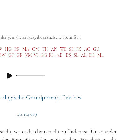
abe (GA)
Kritische Ausgabe (SKA)
Steiner Studies
Hörbibli
der 35 in dieser Ausgabe enthaltenen Schriften:
W
HG
RP
MA
CM
TH
AN
WE
SE
FK
AC
GU
SW
GF
GK
VM
VS
GG
KS
AD
DS
SL
AL
EH
ML
geologische Grundprinzip Goethes
EG, 184-189
sucht, wo er durchaus nicht zu finden ist. Unter vielen
 der Beurteilung der geologischen Forschungen des