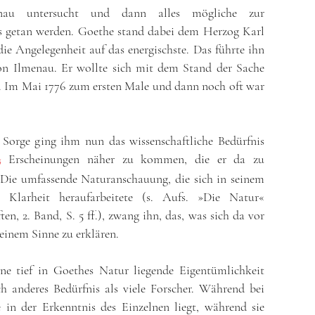
enau untersucht und dann alles mögliche zur
s getan werden. Goethe stand dabei dem Herzog Karl
die Angelegenheit auf das energischste. Das führte ihn
on Ilmenau. Er wollte sich mit dem Stand der Sache
. Im Mai 1776 zum ersten Male und dann noch oft war
n Sorge ging ihm nun das wissenschaftliche Bedürfnis
Erscheinungen näher zu kommen, die er da zu
5
 Die umfassende Naturanschauung, die sich in seinem
 Klarheit heraufarbeitete (s. Aufs. »Die Natur«
en, 2. Band, S. 5 ff.), zwang ihn, das, was sich da vor
seinem Sinne zu erklären.
ine tief in Goethes Natur liegende Eigentümlichkeit
ch anderes Bedürfnis als viele Forscher. Während bei
e in der Erkenntnis des Einzelnen liegt, während sie