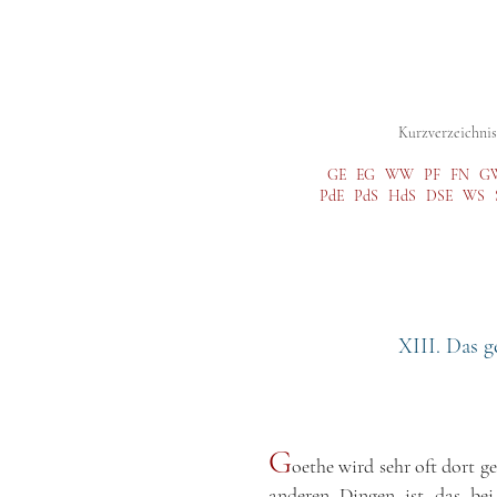
Digitale Studienausgabe
Gesamtausg
Kurzverzeichnis 
GE
EG
WW
PF
FN
G
PdE
PdS
HdS
DSE
WS
XIII. Das 
G
oethe wird sehr oft dort ge
anderen Dingen ist das bei