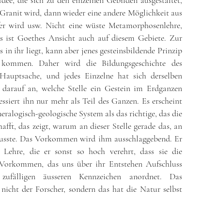
dee, die sich zu den einzelnen Gebilden ausgestaltet,
 Granit wird, dann wieder eine andere Möglichkeit aus
fer wird usw. Nicht eine wüste Metamorphosenlehre,
s ist Goethes Ansicht auch auf diesem Gebiete. Zur
 in ihr liegt, kann aber jenes gesteinsbildende Prinzip
kommen. Daher wird die Bildungsgeschichte des
Hauptsache, und jedes Einzelne hat sich derselben
darauf an, welche Stelle ein Gestein im Erdganzen
ssiert ihn nur mehr als Teil des Ganzen. Es erscheint
eralogisch-geologische System als das richtige, das die
fft, das zeigt, warum an dieser Stelle gerade das, an
musste. Das Vorkommen wird ihm ausschlaggebend. Er
 Lehre, die er sonst so hoch verehrt, dass sie die
Vorkommen, das uns über ihr Entstehen Aufschluss
zufälligen äusseren Kennzeichen anordnet. Das
cht der Forscher, sondern das hat die Natur selbst