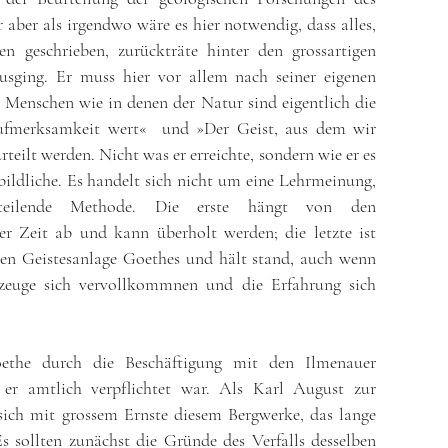
 aber als irgendwo wäre es hier notwendig, dass alles,
n geschrieben, zurückträte hinter den grossartigen
usging. Er muss hier vor allem nach seiner eigenen
Menschen wie in denen der Natur sind eigentlich die
Aufmerksamkeit wert« und »Der Geist, aus dem wir
teilt werden. Nicht was er erreichte, sondern wie er es
rbildliche. Es handelt sich nicht um eine Lehrmeinung,
teilende Methode. Die erste hängt von den
der Zeit ab und kann überholt werden; die letzte ist
sen Geistesanlage Goethes und hält stand, auch wenn
kzeuge sich vervollkommnen und die Erfahrung sich
ethe durch die Beschäftigung mit den Ilmenauer
 er amtlich verpflichtet war. Als Karl August zur
ich mit grossem Ernste diesem Bergwerke, das lange
s sollten zunächst die Gründe des Verfalls desselben