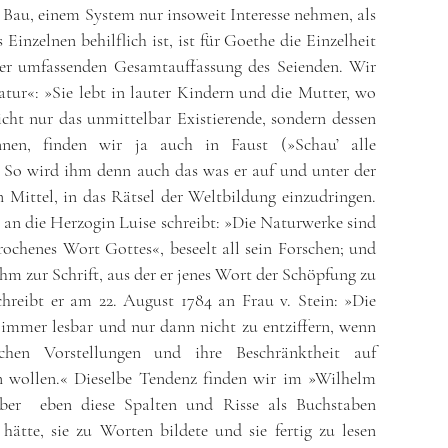
 Bau, einem System nur insoweit Interesse nehmen, als
Einzelnen behilflich ist, ist für Goethe die Einzelheit
er umfassenden Gesamtauffassung des Seienden. Wir
tur«: »Sie lebt in lauter Kindern und die Mutter, wo
icht nur das unmittelbar Existierende, sondern dessen
nnen, finden wir ja auch in Faust (»Schau’ alle
So wird ihm denn auch das was er auf und unter der
n Mittel, in das Rätsel der Weltbildung einzudringen.
an die Herzogin Luise schreibt: »Die Naturwerke sind
rochenes Wort Gottes«, beseelt all sein Forschen; und
ihm zur Schrift, aus der er jenes Wort der Schöpfung zu
chreibt er am 22. August 1784 an Frau v. Stein: »Die
i immer lesbar und nur dann nicht zu entziffern, wenn
chen Vorstellungen und ihre Beschränktheit auf
n wollen.« Dieselbe Tendenz finden wir im »Wilhelm
ber eben diese Spalten und Risse als Buchstaben
 hätte, sie zu Worten bildete und sie fertig zu lesen