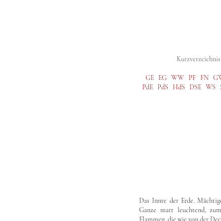
Digitale Studienausgabe
Gesamtausg
Kurzverzeichnis 
GE
EG
WW
PF
FN
G
PdE
PdS
HdS
DSE
WS
Das Innre der Erde. Mächtige
Ganze matt leuchtend, zum
Flammen, die wie von der De