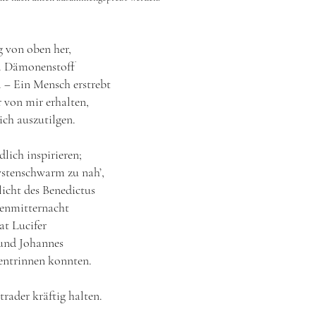
g von oben her,
ß. Dämonenstoff
 ‒ Ein Mensch erstrebt
r von mir erhalten,
ch auszutilgen.
dlich inspirieren;
ystenschwarm zu nah’,
licht des Benedictus
enmitternacht
at Lucifer
 und Johannes
 entrinnen konnten.
rader kräftig halten.