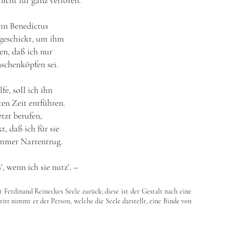
nicht für ganz verloren.
ihn Benedictus
 geschickt, um ihm
en, daß ich nur
schenköpfen sei.
fe, soll ich ihn
ten Zeit entführen.
etzt berufen,
t, daß ich für sie
ummer Narrentrug.
, wenn ich sie nutz’. ‒
Ferdinand Reineckes Seele zurück; diese ist der Gestalt nach eine
itt nimmt er der Person, welche die Seele darstellt, eine Binde von