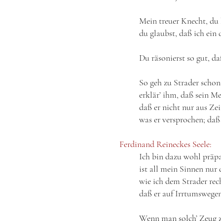
Mein treuer Knecht, du b
du glaubst, daß ich ei
Du räsonierst so gut, d
So geh zu Strader schon 
erklär’ ihm, daß sein M
daß er nicht nur aus Ze
was er versprochen; daß 
Ferdinand Reineckes Seele:
Ich bin dazu wohl präpa
ist all mein Sinnen nur 
wie ich dem Strader rec
daß er auf Irrtumswegen
Wenn man solch’ Zeug 