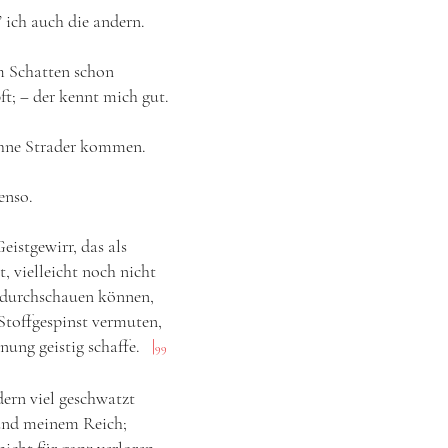
’ ich auch die andern.
m Schatten schon
ft; ‒ der kennt mich gut.
ohne Strader kommen.
enso.
eistgewirr, das als
, vielleicht noch nicht
s durchschauen können,
Stoffgespinst vermuten,
gnung geistig schaffe.
|
99
ern viel geschwatzt
und meinem Reich;