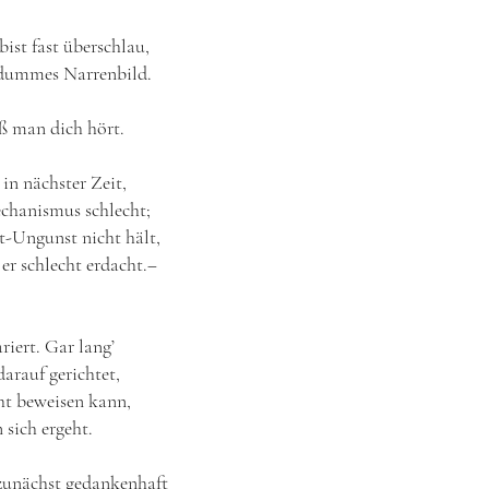
ist fast überschlau,
n dummes Narrenbild.
aß man dich hört.
in nächster Zeit,
echanismus schlecht;
it-Ungunst nicht hält,
er schlecht erdacht.‒
riert. Gar lang’
darauf gerichtet,
ht beweisen kann,
 sich ergeht.
zunächst gedankenhaft