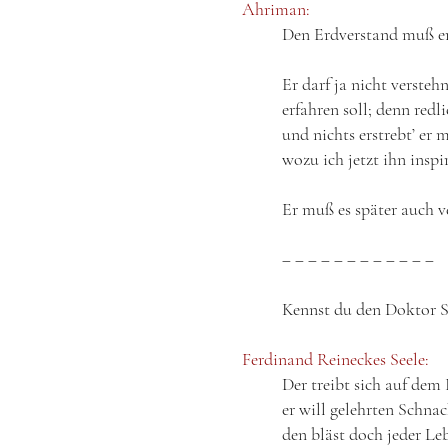
Ahriman:
Den Erdverstand muß er
Er darf ja nicht verstehn
erfahren soll; denn redli
und nichts erstrebt’ er m
wozu ich jetzt ihn inspir
Er muß es später auch v
‒ ‒ ‒ ‒ ‒ ‒ ‒ ‒ ‒ ‒ ‒ ‒
Kennst du den Doktor St
Ferdinand Reineckes Seele:
Der treibt sich auf dem
er will gelehrten Schnac
den bläst doch jeder Le