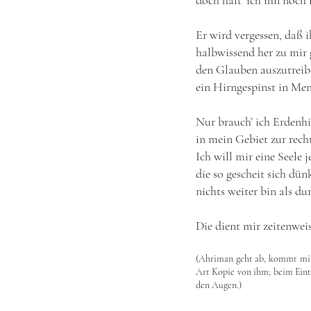
doch halt’ ich ihn noch 
Er wird vergessen, daß 
halbwissend her zu mir
den Glauben auszutreib
ein Hirngespinst in Men
Nur brauch’ ich Erdenhil
in mein Gebiet zur rech
Ich will mir eine Seele j
die so gescheit sich dünk
nichts weiter bin als d
Die dient mir zeitenweis’
(Ahriman geht ab, kommt mit 
Art Kopie von ihm; beim Eintr
den Augen.)