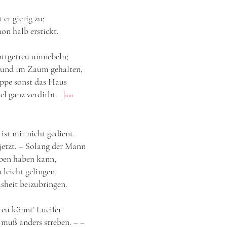
er gierig zu;
hon halb erstickt.
ottgetreu umnebeln;
eund im Zaum gehalten,
uppe sonst das Haus
el ganz verdirbt.
|
100
st mir nicht gedient.
 jetzt. ‒ Solang der Mann
uben haben kann,
 leicht gelingen,
sheit beizubringen.
eu könnt’ Lucifer
 muß anders streben. ‒ ‒