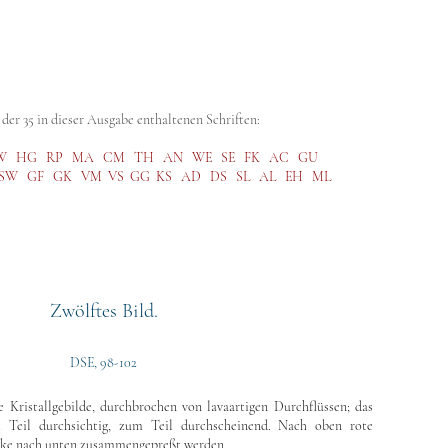
abe (GA)
Kritische Ausgabe (SKA)
Steiner Studies
Hörbibli
der 35 in dieser Ausgabe enthaltenen Schriften:
W
HG
RP
MA
CM
TH
AN
WE
SE
FK
AC
GU
SW
GF
GK
VM
VS
GG
KS
AD
DS
SL
AL
EH
ML
Zwölftes Bild.
DSE, 98-102
 Kristallgebilde, durchbrochen von lavaartigen Durchflüssen; das
 Teil durchsichtig, zum Teil durchscheinend. Nach oben rote
cke nach unten zusammengepreßt werden.