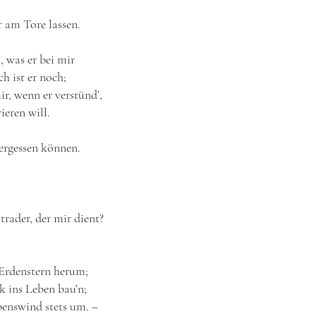
 am Tore lassen.
, was er bei mir
ch ist er noch;
ir, wenn er verstünd’,
ieren will.
ergessen können.
rader, der mir dient?
 Erdenstern herum;
k ins Leben bau’n;
benswind stets um. ‒