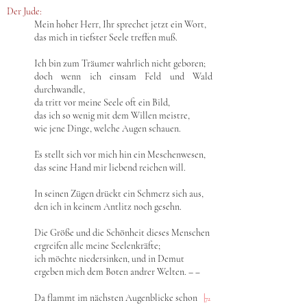
Der Jude:
Mein hoher Herr, Ihr sprechet jetzt ein Wort,
das mich in tiefster Seele treffen muß.
Ich bin zum Träumer wahrlich nicht geboren;
doch wenn ich einsam Feld und Wald
durchwandle,
da tritt vor meine Seele oft ein Bild,
das ich so wenig mit dem Willen meistre,
wie jene Dinge, welche Augen schauen.
Es stellt sich vor mich hin ein Meschenwesen,
das seine Hand mir liebend reichen will.
In seinen Zügen drückt ein Schmerz sich aus,
den ich in keinem Antlitz noch gesehn.
Die Größe und die Schönheit dieses Menschen
ergreifen alle meine Seelenkräfte;
ich möchte niedersinken, und in Demut
ergeben mich dem Boten andrer Welten. – ‒
Da flammt im nächsten Augenblicke schon
|
72