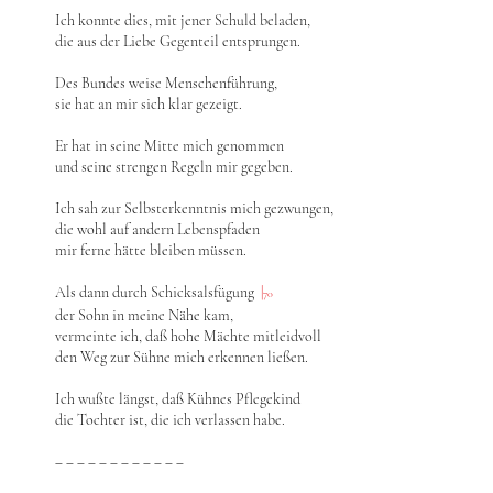
Ich konnte dies, mit jener Schuld beladen,
die aus der Liebe Gegenteil entsprungen.
Des Bundes weise Menschenführung,
sie hat an mir sich klar gezeigt.
Er hat in seine Mitte mich genommen
und seine strengen Regeln mir gegeben.
Ich sah zur Selbsterkenntnis mich gezwungen,
die wohl auf andern Lebenspfaden
mir ferne hätte bleiben müssen.
Als dann durch Schicksalsfügung
|
70
der Sohn in meine Nähe kam,
vermeinte ich, daß hohe Mächte mitleidvoll
den Weg zur Sühne mich erkennen ließen.
Ich wußte längst, daß Kühnes Pflegekind
die Tochter ist, die ich verlassen habe.
‒ ‒ ‒ ‒ ‒ ‒ ‒ ‒ ‒ ‒ ‒ ‒