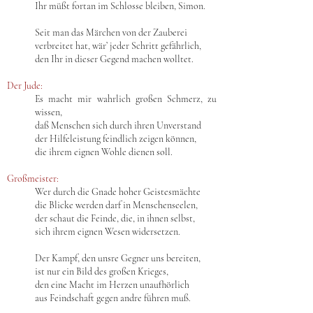
Ihr müßt fortan im Schlosse bleiben, Simon.
Seit man das Märchen von der Zauberei
verbreitet hat, wär’ jeder Schritt gefährlich,
den Ihr in dieser Gegend machen wolltet.
Der Jude:
Es macht mir wahrlich großen Schmerz, zu
wissen,
daß Menschen sich durch ihren Unverstand
der Hilfeleistung feindlich zeigen können,
die ihrem eignen Wohle dienen soll.
Großmeister:
Wer durch die Gnade hoher Geistesmächte
die Blicke werden darf in Menschenseelen,
der schaut die Feinde, die, in ihnen selbst,
sich ihrem eignen Wesen widersetzen.
Der Kampf, den unsre Gegner uns bereiten,
ist nur ein Bild des großen Krieges,
den eine Macht im Herzen unaufhörlich
aus Feindschaft gegen andre führen muß.