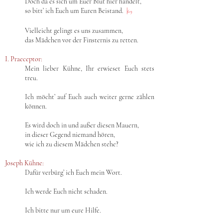
Doch da es sich um Euer Blut hier handelt,
so bitt’ ich Euch um Euren Beistand.
|
69
Vielleicht gelingt es uns zusammen,
das Mädchen vor der Finsternis zu retten.
I. Praeceptor:
Mein lieber Kühne, Ihr erwieset Euch stets
treu.
Ich möcht’ auf Euch auch weiter gerne zählen
können.
Es wird doch in und außer diesen Mauern,
in dieser Gegend niemand hören,
wie ich zu diesem Mädchen stehe?
Joseph Kühne:
Dafür verbürg’ ich Euch mein Wort.
Ich werde Euch nicht schaden.
Ich bitte nur um eure Hilfe.