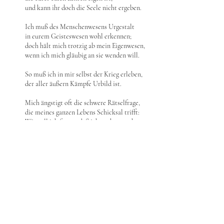
und kann ihr doch die Seele nicht ergeben.
Ich muß des Menschenwesens Urgestalt
in eurem Geisteswesen wohl erkennen;
doch hält mich trotzig ab mein Eigenwesen,
wenn ich mich gläubig an sie wenden will.
So muß ich in mir selbst der Krieg erleben,
der aller äußern Kämpfe Urbild ist.
Mich ängstigt oft die schwere Rätselfrage,
die meines ganzen Lebens Schicksal trifft:
Wie soll ich fassen, daß ich euch verstehn,
doch nicht im Glauben mich ergeben kann
dem Inhalt eurer edlen Offenbarung?
Ich folge treu dem Vorbild, das Ihr gebt,
und bin im Widerspruch mit allem doch,
was Ziel und Ursprung meines Vorbilds ist.
Und wenn ich so mich selbst erkennen muß,
so übertönt der Zweifel jeden Glauben,
in diesem Erdensein mich selbst zu finden.