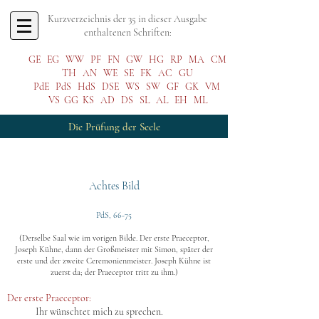
Kurzverzeichnis der 35 in dieser Ausgabe
enthaltenen Schriften:
GE
EG
WW
PF
FN
GW
HG
RP
MA
CM
TH
AN
WE
SE
FK
AC
GU
PdE
PdS
HdS
DSE
WS
SW
GF
GK
VM
VS
GG
KS
AD
DS
SL
AL
EH
ML
Die Prüfung der Seele
Achtes Bild
PdS, 66-75
(Derselbe Saal wie im vorigen Bilde. Der erste Praeceptor,
Joseph Kühne, dann der Großmeister mit Simon, später der
erste und der zweite Ceremonie
nmeister. Joseph Kühne ist
zuerst da; der Praeceptor tritt zu ihm.)
Der erste P
raeceptor:
Ihr wünschtet mich zu sprechen.