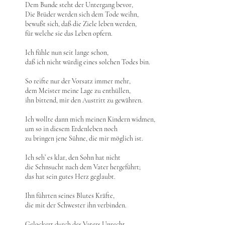
Dem Bunde steht der Untergang bevor,
Die Brüder werden sich dem Tode weihn,
bewußt sich, daß die Ziele leben werden,
für welche sie das Leben opfern.
Ich fühle nun seit lange schon,
daß ich nicht würdig eines solchen Todes bin.
So reifte nur der Vorsatz immer mehr,
dem Meister meine Lage zu enthüllen,
ihn bittend, mir den Austritt zu gewähren.
Ich wollte dann mich meinen Kindern widmen,
um so in diesem Erdenleben noch
zu bringen jene Sühne, die mir möglich ist.
Ich seh’ es klar, den Sohn hat nicht
die Sehnsucht nach dem Vater hergeführt;
das hat sein gutes Herz geglaubt.
Ihn führten seines Blutes Kräfte,
die mit der Schwester ihn verbinden.
Gelockert durch des Vaters Unrecht