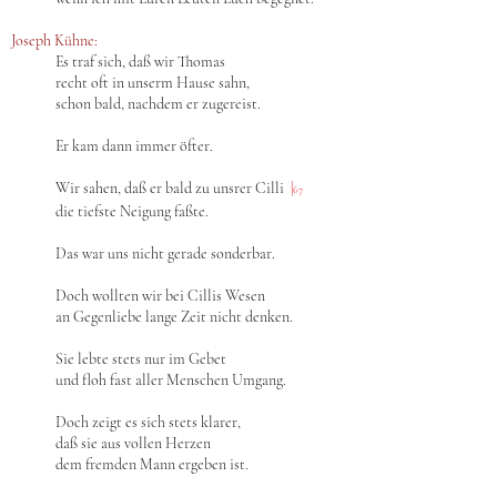
Joseph Kühne:
Es traf sich, daß wir Thomas
recht oft in unserm Hause sahn,
schon bald, nachdem er zugereist.
Er kam dann immer öfter.
Wir sahen, daß er bald zu unsrer Cilli
|
67
die tiefste Neigung faßte.
Das war uns nicht gerade sonderbar.
Doch wollten wir bei Cillis Wesen
an Gegenliebe lange Zeit nicht denken.
Sie lebte stets nur im Gebet
und floh fast aller Menschen Umgang.
Doch zeigt es sich stets klarer,
daß sie aus vollen Herzen
dem fremden Mann ergeben ist.