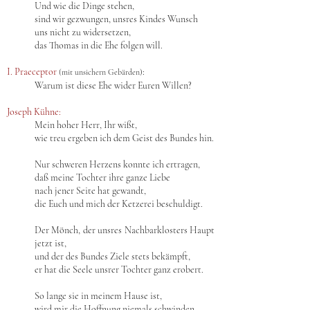
Und wie die Dinge stehen,
sind wir gezwungen, unsres Kindes Wunsch
uns nicht zu widersetzen,
das Thomas in die Ehe folgen will.
I. Praeceptor
:
(mit unsichern Gebärden)
Warum ist diese Ehe wider Euren Willen?
Joseph Kühne:
Mein hoher Herr, Ihr wißt,
wie treu ergeben ich dem Geist des Bundes hin.
Nur schweren Herzens konnte ich ertragen,
daß meine Tochter ihre ganze Liebe
nach jener Seite hat gewandt,
die Euch und mich der Ketzerei beschuldigt.
Der Mönch, der unsres Nachbarklosters Haupt
jetzt ist,
und der des Bundes Ziele stets bekämpft,
er hat die Seele unsrer Tochter ganz erobert.
So lange sie in meinem Hause ist,
wird mir die Hoffnung niemals schwinden,