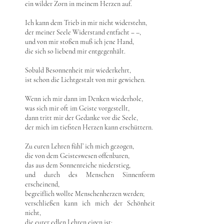
ein wilder Zorn in meinem Herzen auf.
Ich kann dem Trieb in mir nicht widerstehn,
der meiner Seele Widerstand entfacht ‒ –,
und von mir stoßen muß ich jene Hand,
die sich so liebend mir entgegenhält.
Sobald Besonnenheit mir wiederkehrt,
ist schon die Lichtgestalt von mir gewichen.
Wenn ich mir dann im Denken wiederhole,
was sich mir oft im Geiste vorgestellt,
dann tritt mir der Gedanke vor die Seele,
der mich im tiefsten Herzen kann erschüttern.
Zu euren Lehren fühl’ ich mich gezogen,
die von dem Geisteswesen offenbaren,
das aus dem Sonnenreiche niederstieg,
und durch des Menschen Sinnenform
erscheinend,
begreiflich wollte Menschenherzen werden;
verschließen kann ich mich der Schönheit
nicht,
die eurer edlen Lehren eigen ist;