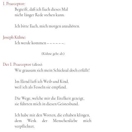
I. Praeceptor:
Begreift, daß ich Euch dieses Mal
nicht länger Rede stehen kann.
Ich bitte Euch, mich morgen anzuhören.
Joseph Kühne:
Ich werde kommen – ‒ ‒ ‒ ‒ ‒.
(Kühne geht ab.)
Der I. Praeceptor
:
(allein)
Wie grausam sich mein Schicksal doch erfüllt!
Im Elend ließ ich Weib und Kind,
weil ich als Fesseln sie empfand.
Die Wege, welche mir die Eitelkeit gezeigt,
sie führten mich in diesen Geistesbund.
Ich habe mit den Worten, die erhaben klingen,
dem Werk der Menschenliebe mich
verpflichtet.