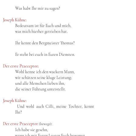
Was habt Ihr mir zu sagen?
Joseph Kühne:
Bedeutsam ist für Euch und mich,
was mich hierher getrieben hat.
Ihr kennt den Bergmeister Thomas?
Er steht bei euch in Euren Diensten.
Der erste Praeceptor:
Wohl kenne ich den wackern Mann,
wir schätzen seine kluge Leistung;
und alle Menschen lieben ihn,
die seiner Führung unterstellt.
Joseph Kühne:
Und wohl auch Cilli, meine Tochter, kennt
Ihr?
Der erste Praeceptor
:
(bewegt)
Ich habe sie gesehn,
wenn ich mit Euren Leuten Euch begegnet.