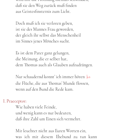
daß sie den Weg zurück muß finden
aus Geistesfinsternis zum Licht.
Doch muß ich sie verloren geben,
ist sie des Mannes Frau geworden,
der gleich ihr selbst das Menschenheil
im Sinnes jenes Mönches sucht.
Es ist dem Pater ganz gelungen,
die Meinung, die er selber hat,
dem Thomas auch als Glauben aufzudrängen.
Nur schaudernd konnt’ ich immer hören
|
68
die Flüche, die aus Thomas’ Munde flossen,
wenn auf den Bund die Rede kam.
I. Praeceptor:
Wie haben viele Feinde,
und wenig kann es nur bedeuten,
daß ihre Zahl um Einen sich vermehrt.
Mir leuchtet nicht aus Euren Worten ein,
was ich mit diesem Ehebund zu tun kann