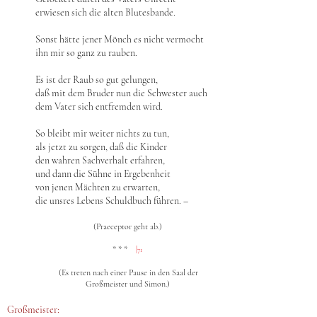
erwiesen sich die alten Blutesbande.
Sonst hätte jener Mönch es nicht vermocht
ihn mir so ganz zu rauben.
Es ist der Raub so gut gelungen,
daß mit dem Bruder nun die Schwester auch
dem Vater sich entfremden wird.
So bleibt mir weiter nichts zu tun,
als jetzt zu sorgen, daß die Kinder
den wahren Sachverhalt erfahren,
und dann die Sühne in Ergebenheit
von jenen Mächten zu erwarten,
die unsres Lebens Schuldbuch führen. –
(Praeceptor geht ab.)
* * *
|
71
(Es treten nach einer Pause in den Saal der
Großmeister und Simon.)
Großmeister: