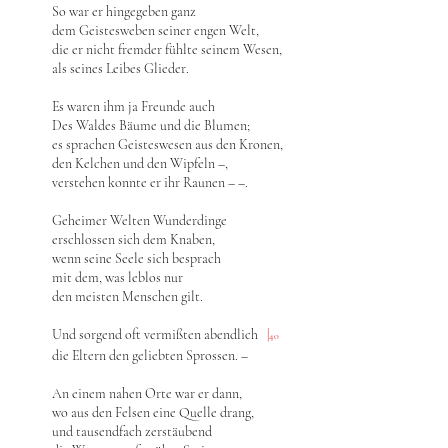
So war er hingegeben ganz
dem Geistesweben seiner engen Welt,
die er nicht fremder fühlte seinem Wesen,
als seines Leibes Glieder.
Es waren ihm ja Freunde auch
Des Waldes Bäume und die Blumen;
es sprachen Geisteswesen aus den Kronen,
den Kelchen und den Wipfeln –,
verstehen konnte er ihr Raunen – –.
Geheimer Welten Wunderdinge
erschlossen sich dem Knaben,
wenn seine Seele sich besprach
mit dem, was leblos nur
den meisten Menschen gilt.
Und sorgend oft vermißten abendlich
|
40
die Eltern den geliebten Sprossen. –
An einem nahen Orte war er dann,
wo aus den Felsen eine Quelle drang,
und tausendfach zerstäubend