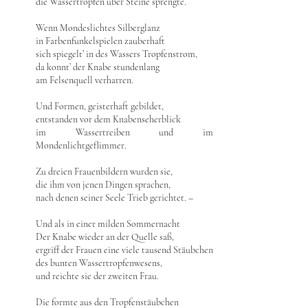
die Wassertropfen über Steine sprengte.
Wenn Mondeslichtes Silberglanz
in Farbenfunkelspielen zauberhaft
sich spiegelt’ in des Wassers Tropfenstrom,
da konnt’ der Knabe stundenlang
am Felsenquell verharren.
Und Formen, geisterhaft gebildet,
entstanden vor dem Knabenseherblick
im Wassertreiben und im
Mondenlichtgeflimmer.
Zu dreien Frauenbildern wurden sie,
die ihm von jenen Dingen sprachen,
nach denen seiner Seele Trieb gerichtet. –
Und als in einer milden Sommernacht
Der Knabe wieder an der Quelle saß,
ergriff der Frauen eine viele tausend Stäubchen
des bunten Wassertropfenwesens,
und reichte sie der zweiten Frau.
Die formte aus den Tropfenstäubchen