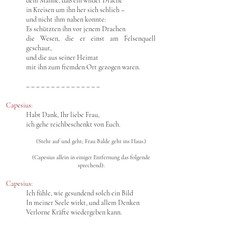
dem Manne, daß ein wilder Drache
in Kreisen um ihn her sich schlich –
und nicht ihm nahen konnte:
Es schützten ihn vor jenem Drachen
die Wesen, die er einst am Felsenquell
geschaut,
und die aus seiner Heimat
mit ihn zum fremden Ort gezogen waren.
‒ ‒ ‒ ‒ ‒ ‒ ‒ ‒ ‒ ‒ ‒ ‒ ‒ ‒ ‒
Capesius:
Habt Dank, Ihr liebe Frau,
ich gehe reichbeschenkt von Euch.
(Steht auf und geht; Frau Balde geht ins Haus.)
(Capesius allein in einiger Entfernung das folgende
sprechend):
Capesius:
Ich fühle, wie gesundend solch ein Bild
In meiner Seele wirkt, und allem Denken
Verlorne Kräfte wiedergeben kann.