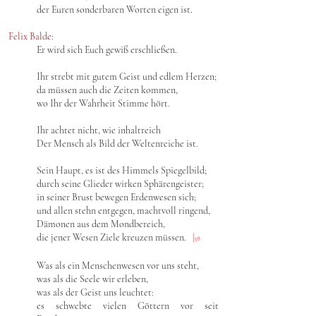
der Euren sonderbaren Worten eigen ist.
Felix Balde:
Er wird sich Euch gewiß erschließen.
Ihr strebt mit gutem Geist und edlem Herzen;
da müssen auch die Zeiten kommen,
wo Ihr der Wahrheit Stimme hört.
Ihr achtet nicht, wie inhaltreich
Der Mensch als Bild der Weltenreiche ist.
Sein Haupt, es ist des Himmels Spiegelbild;
durch seine Glieder wirken Sphärengeister;
in seiner Brust bewegen Erdenwesen sich;
und allen stehn entgegen, machtvoll ringend,
Dämonen aus dem Mondbereich,
die jener Wesen Ziele kreuzen müssen.
|
38
Was als ein Menschenwesen vor uns steht,
was als die Seele wir erleben,
was als der Geist uns leuchtet:
es schwebte vielen Göttern vor seit