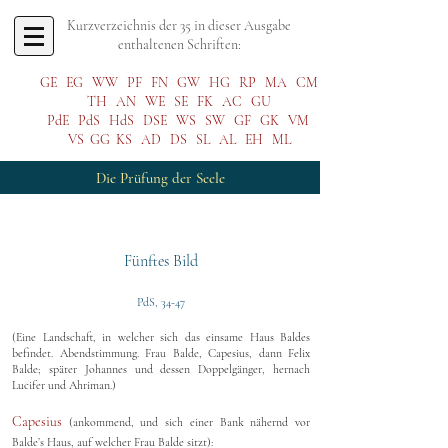
Kurzverzeichnis der 35 in dieser Ausgabe
enthaltenen Schriften:
GE
EG
WW
PF
FN
GW
HG
RP
MA
CM
TH
AN
WE
SE
FK
AC
GU
PdE
PdS
HdS
DSE
WS
SW
GF
GK
VM
VS
GG
KS
AD
DS
SL
AL
EH
ML
Die Prüfung der Seele
Fünftes Bild
PdS, 34-47
(Eine Landschaft, in welcher sich das einsame Haus Baldes
befindet. Abendstimmung. Frau Balde, Capesius, dann Felix
Balde; später Johannes und dessen Doppelgänger, hernach
Lucifer und Ahriman.)
Capesius
(ankommend, und sich einer Bank nähernd vor
Balde’s Haus, auf welcher Frau Balde sitzt):