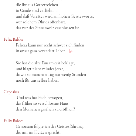
die ihr aus Götterreichen
in Gnade sind verliehn –,
und daß Verräter wird am hohen Geistesworte,
wer solchem Ohr es offenbart,
das nur der Sinnenwelt erschlossen ist.
Felix Balde:
Felicia kann nur recht schwer sich finden
in unser ganz verändert Leben.
|
36
Sie hat die alte Einsamkeit beklagt;
und klagt nicht minder jetzt,
da wir so manchen Tag nur wenig Stunden
noch für uns selber haben.
Capesius:
Und was hat Euch bewogen,
das früher so verschlossne Haus
den Menschen gastlich zu eröffnen?
Felix Balde:
Gehorsam folgte ich der Geistesführung,
die mir im Herzen spricht,