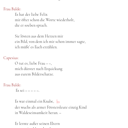
Frau Balde:
Es hat der liebe Felix
mir öfter schon die Worte wiederholt,
die er soeben sprach.
Sie lösten aus dem Herzen mir
ein Bild, von dem ich mir schon immer sagte,
ich müßt’ es Euch erzählen.
Capesius:
O tut es, liebe Frau – ‒,
mich dürstet nach Erquickung
aus eurem Bilderschatze.
Frau Balde:
Es sei – ‒ ‒ ‒ ‒.
Es war einmal ein Knabe,
|
39
der wuchs als armer Förstersleute einzig Kind
in Waldeseinsamkeit heran. –
Er lernte außer seinen Eltern