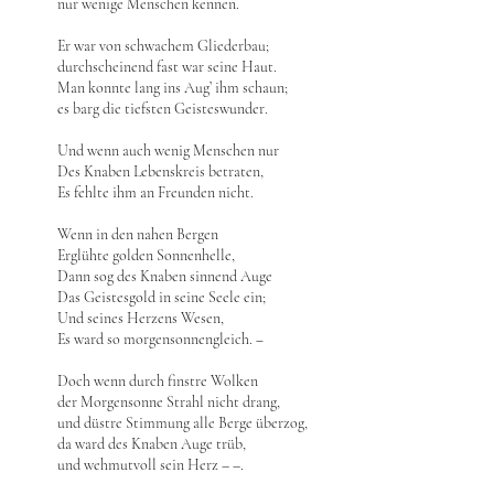
nur wenige Menschen kennen.
Er war von schwachem Gliederbau;
durchscheinend fast war seine Haut.
Man konnte lang ins Aug’ ihm schaun;
es barg die tiefsten Geisteswunder.
Und wenn auch wenig Menschen nur
Des Knaben Lebenskreis betraten,
Es fehlte ihm an Freunden nicht.
Wenn in den nahen Bergen
Erglühte golden Sonnenhelle,
Dann sog des Knaben sinnend Auge
Das Geistesgold in seine Seele ein;
Und seines Herzens Wesen,
Es ward so morgensonnengleich. ‒
Doch wenn durch finstre Wolken
der Morgensonne Strahl nicht drang,
und düstre Stimmung alle Berge überzog,
da ward des Knaben Auge trüb,
und wehmutvoll sein Herz – –.