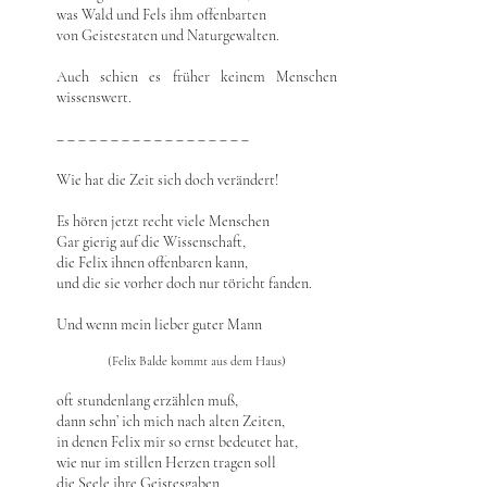
was Wald und Fels ihm offenbarten
von Geistestaten und Naturgewalten.
Auch schien es früher keinem Menschen
wissenswert.
‒ ‒ ‒ ‒ ‒ ‒ ‒ ‒ ‒ ‒ ‒ ‒ ‒ ‒ ‒ ‒ ‒ ‒
Wie hat die Zeit sich doch verändert!
Es hören jetzt recht viele Menschen
Gar gierig auf die Wissenschaft,
die Felix ihnen offenbaren kann,
und die sie vorher doch nur töricht fanden.
Und wenn mein lieber guter Mann
(Felix Balde kommt aus dem Haus)
oft stundenlang erzählen muß,
dann sehn’ ich mich nach alten Zeiten,
in denen Felix mir so ernst bedeutet hat,
wie nur im stillen Herzen tragen soll
die Seele ihre Geistesgaben,