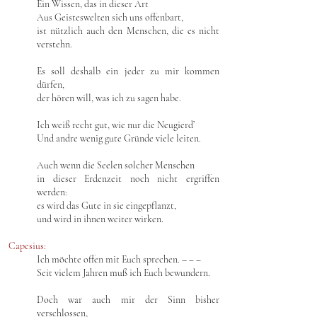
Ein Wissen, das in dieser Art
Aus Geisteswelten sich uns offenbart,
ist nützlich auch den Menschen, die es nicht
verstehn.
Es soll deshalb ein jeder zu mir kommen
dürfen,
der hören will, was ich zu sagen habe.
Ich weiß recht gut, wie nur die Neugierd’
Und andre wenig gute Gründe viele leiten.
Auch wenn die Seelen solcher Menschen
in dieser Erdenzeit noch nicht ergriffen
werden:
es wird das Gute in sie eingepflanzt,
und wird in ihnen weiter wirken.
Capesius:
Ich möchte offen mit Euch sprechen. – ‒ ‒
Seit vielem Jahren muß ich Euch bewundern.
Doch war auch mir der Sinn bisher
verschlossen,