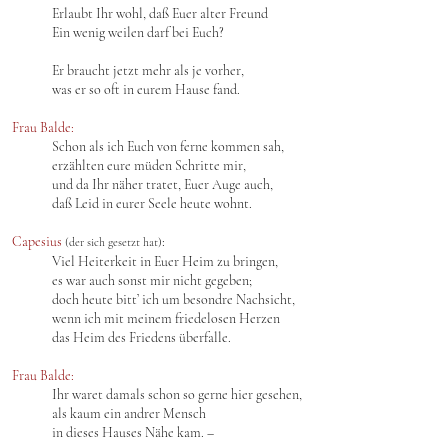
Erlaubt Ihr wohl, daß Euer alter Freund
Ein wenig weilen darf bei Euch?
Er braucht jetzt mehr als je vorher,
was er so oft in eurem Hause fand.
Frau Balde:
Schon als ich Euch von ferne kommen sah,
erzählten eure müden Schritte mir,
und da Ihr näher tratet, Euer Auge auch,
daß Leid in eurer Seele heute wohnt.
Capesius
:
(der sich gesetzt hat)
Viel Heiterkeit in Euer Heim zu bringen,
es war auch sonst mir nicht gegeben;
doch heute bitt’ ich um besondre Nachsicht,
wenn ich mit meinem friedelosen Herzen
das Heim des Friedens überfalle.
Frau Balde:
Ihr waret damals schon so gerne hier gesehen,
als kaum ein andrer Mensch
in dieses Hauses Nähe kam. –