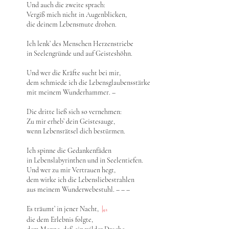
Und auch die zweite sprach:
Vergiß mich nicht in Augenblicken,
die deinem Lebensmute drohen.
Ich lenk’ des Menschen Herzenstriebe
in Seelengründe und auf Geisteshöhn.
Und wer die Kräfte sucht bei mir,
dem schmiede ich die Lebensglaubensstärke
mit meinem Wunderhammer. –
Die dritte ließ sich so vernehmen:
Zu mir erheb’ dein Geistesauge,
wenn Lebensrätsel dich bestürmen.
Ich spinne die Gedankenfäden
in Lebenslabyrinthen und in Seelentiefen.
Und wer zu mir Vertrauen hegt,
dem wirke ich die Lebensliebestrahlen
aus meinem Wunderwebestuhl. – – –
Es träumt’ in jener Nacht,
|
42
die dem Erlebnis folgte,