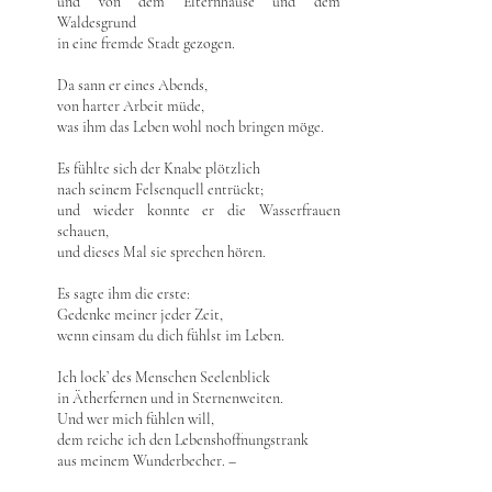
und von dem Elternhause und dem
Waldesgrund
in eine fremde Stadt gezogen.
Da sann er eines Abends,
von harter Arbeit müde,
was ihm das Leben wohl noch bringen möge.
Es fühlte sich der Knabe plötzlich
nach seinem Felsenquell entrückt;
und wieder konnte er die Wasserfrauen
schauen,
und dieses Mal sie sprechen hören.
Es sagte ihm die erste:
Gedenke meiner jeder Zeit,
wenn einsam du dich fühlst im Leben.
Ich lock’ des Menschen Seelenblick
in Ätherfernen und in Sternenweiten.
Und wer mich fühlen will,
dem reiche ich den Lebenshoffnungstrank
aus meinem Wunderbecher. –