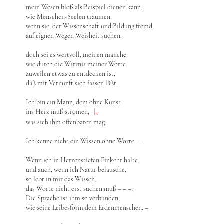
mein Wesen bloß als Beispiel dienen kann,
wie Menschen-Seelen träumen,
wenn sie, der Wissenschaft und Bildung fremd,
auf eignen Wegen Weisheit suchen.
doch sei es wertvoll, meinen manche,
wie durch die Wirrnis meiner Worte
zuweilen etwas zu entdecken ist,
daß mit Vernunft sich fassen läßt.
Ich bin ein Mann, dem ohne Kunst
ins Herz muß strömen,
|
37
was sich ihm offenbaren mag.
Ich kenne nicht ein Wissen ohne Worte. –
Wenn ich in Herzenstiefen Einkehr halte,
und auch, wenn ich Natur belausche,
so lebt in mir das Wissen,
das Worte nicht erst suchen muß – ‒ ‒;
Die Sprache ist ihm so verbunden,
wie seine Leibesform dem Erdenmenschen. –