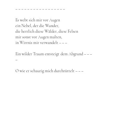
‒ ‒ ‒ ‒ ‒ ‒ ‒ ‒ ‒ ‒ ‒ ‒ ‒ ‒ ‒ ‒ ‒
Es webt sich mir vor Augen
ein Nebel, der die Wunder,
die herrlich diese Wälder, diese Felsen
mir sonst vor Augen malten,
in Wirrnis mir verwandelt – ‒ ‒
Ein wilder Traum entsteigt dem Abgrund – ‒ ‒
‒
O wie er schaurig mich durchrüttelt – ‒ ‒
‒ ‒ ‒ ‒ ‒ ‒ ‒ ‒ ‒ ‒ ‒ ‒ ‒ ‒ ‒ ‒ ‒
O weiche von mir – ‒ !
Ich lechze nach der Einsamkeit,
die mir die eignen Träume lassen will;
in ihnen darf ich noch erstreben,
was mir verloren scheint – ‒
‒ ‒ ‒ ‒ ‒ ‒ ‒ ‒ ‒ ‒ ‒ ‒ ‒ ‒ ‒ ‒ ‒