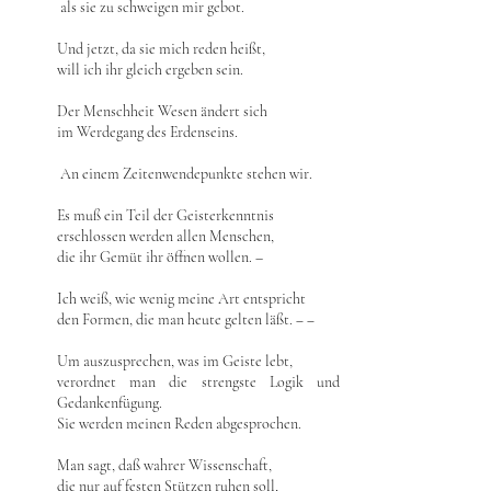
als sie zu schweigen mir gebot.
Und jetzt, da sie mich reden heißt,
will ich ihr gleich ergeben sein.
Der Menschheit Wesen ändert sich
im Werdegang des Erdenseins.
An einem Zeitenwendepunkte stehen wir.
Es muß ein Teil der Geisterkenntnis
erschlossen werden allen Menschen,
die ihr Gemüt ihr öffnen wollen. –
Ich weiß, wie wenig meine Art entspricht
den Formen, die man heute gelten läßt. ‒ ‒
Um auszusprechen, was im Geiste lebt,
verordnet man die strengste Logik und
Gedankenfügung.
Sie werden meinen Reden abgesprochen.
Man sagt, daß wahrer Wissenschaft,
die nur auf festen Stützen ruhen soll,