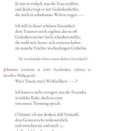
Es war so einfach, was die Frau erzählte;
und doch erregt es mir Gedankenkräfte,
die mich in unbekannte Welten tragen. – –
Ich will in dieser schönen Einsamkeit
dem Träumen mich ergeben, das so oft
Gedanken meiner Seele schenken wollte,
die wohl weit besser sich erwiesen haben
als manche Früchte wochenlangen Grübelns.
(Er verschwindet hinter einem dichten Gesträuch.)
Johannes
(erscheint in tiefes Nachdenken verloren in
derselben Waldgegend):
War’s Traum, war’s Wirklichkeit – – –?
Ich kann es nicht ertragen, was die Freundin
in milder Ruhe, doch so ernst
von unsrer Trennung sprach.
O könnte ich nur denken, daß Vernunft,
dem Geistestriebe widersetzlich,
sich zwischen sie und mich
|
43