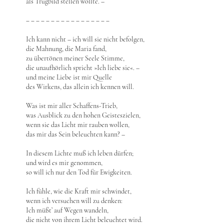
als Trugbild stellen wollte. –
‒ ‒ ‒ ‒ ‒ ‒ ‒ ‒ ‒ ‒ ‒ ‒ ‒ ‒ ‒ ‒ ‒
Ich kann nicht – ich will sie nicht befolgen,
die Mahnung, die Maria fand,
zu übertönen meiner Seele Stimme,
die unaufhörlich spricht »Ich liebe sie«. –
und meine Liebe ist mir Quelle
des Wirkens, das allein ich kennen will.
Was ist mir aller Schaffens-Trieb,
was Ausblick zu den hohen Geisteszielen,
wenn sie das Licht mir rauben wollen,
das mir das Sein beleuchten kann? –
In diesem Lichte muß ich leben dürfen;
und wird es mir genommen,
so will ich nur den Tod für Ewigkeiten.
Ich fühle, wie die Kraft mir schwindet,
wenn ich versuchen will zu denken:
Ich müßt’ auf Wegen wandeln,
die nicht von ihrem Licht beleuchtet wird.