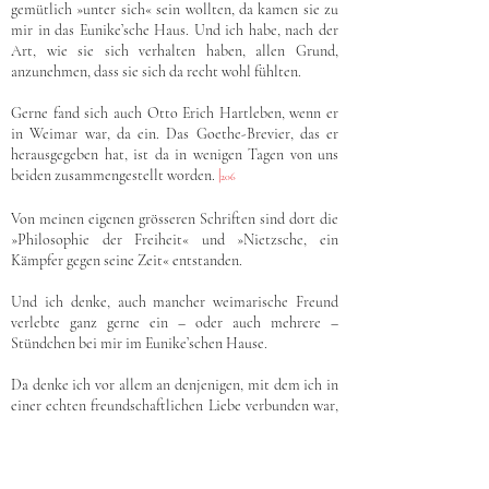
gemütlich »unter sich« sein wollten, da kamen sie zu
mir in das Eunike’sche Haus. Und ich habe, nach der
Art, wie sie sich verhalten haben, allen Grund,
anzunehmen, dass sie sich da recht wohl fühlten.
Gerne fand sich auch Otto Erich Hartleben, wenn er
in Weimar war, da ein. Das Goethe-Brevier, das er
herausgegeben hat, ist da in wenigen Tagen von uns
beiden zusammengestellt worden.
|
206
Von meinen eigenen grösseren Schriften sind dort die
»Philosophie der Freiheit« und »Nietzsche, ein
Kämpfer gegen seine Zeit« entstanden.
Und ich denke, auch mancher weimarische Freund
verlebte ganz gerne ein – oder auch mehrere –
Stündchen bei mir im Eunike’schen Hause.
Da denke ich vor allem an denjenigen, mit dem ich in
einer echten freundschaftlichen Liebe verbunden war,
Dr. August Fresenius. Er war, von einem gewissen
Zeitpunkte an, ständiger Mitarbeiter am Archiv
geworden. Vorher gab er die »Deutsche
Literaturzeitung« heraus. Seine Redaktion war ganz