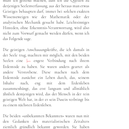
muss ich geltend machen, dass ich die Quellen zu
derjenigen Seelenverfassung, aus der heraus man etwas
Geistiges behaupten darf, immer bei solchen exakten
Wissenszweigen wie der Mathematik oder der
analytischen Mechanik gesucht habe. Leichtsinniges
Hinreden, ohne Erkenntnis-Verantwortung, wird also
nicht zum Vorwurf gemacht werden dürfen, wenn ich
das Folgende sage.
Die geistigen Anschauungskräfte, die ich damals in
der Seele trug, machten mir möglich, mit den beiden
Seelen eine
|
engere Verbindung nach ihrem
201
Erdentode zu haben. Sie waren anders geartet als
andere Verstorbene. Diese machen nach dem
Erdentode zunächst ein Leben durch, das, seinem
Inhalte nach, eng mit dem Erdenleben
zusammenhängt, das erst langsam und allmählich
ähnlich demjenigen wird, das der Mensch in der rein
geistigen Welt hat, in der er sein Dasein verbringt bis
zu einem nächsten Erdenleben.
Die beiden »unbekannten Bekannten« waren nun mit
den Gedanken des materialistischen Zeitalters
ziemlich gründlich bekannt geworden. Sie haben