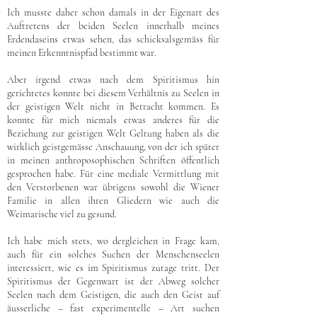
Ich musste daher schon damals in der Eigenart des
Auftretens der beiden Seelen innerhalb meines
Erdendaseins etwas sehen, das schicksalsgemäss für
meinen Erkenntnispfad bestimmt war.
Aber irgend etwas nach dem Spiritismus hin
gerichtetes konnte bei diesem Verhältnis zu Seelen in
der geistigen Welt nicht in Betracht kommen. Es
konnte für mich niemals etwas anderes für die
Beziehung zur geistigen Welt Geltung haben als die
wirklich geistgemässe Anschauung, von der ich später
in meinen anthroposophischen Schriften öffentlich
gesprochen habe. Für eine mediale Vermittlung mit
den Verstorbenen war übrigens sowohl die Wiener
Familie in allen ihren Gliedern wie auch die
Weimarische viel zu gesund.
Ich habe mich stets, wo dergleichen in Frage kam,
auch für ein solches Suchen der Menschenseelen
interessiert, wie es im Spiritismus zutage tritt. Der
Spiritismus der Gegenwart ist der Abweg solcher
Seelen nach dem Geistigen, die auch den Geist auf
äusserliche – fast experimentelle – Art suchen