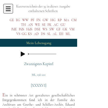
Kurzverzeichnis der 35 in dieser Ausgabe
enthaltenen Schriften:
GE
EG
WW
PF
FN
GW
HG
RP
MA
CM
TH
AN
WE
SE
FK
AC
GU
PdE
PdS
HdS
DSE
WS
SW
GF
GK
VM
VS
GG
KS
AD
DS
SL
AL
EH
ML
Mein Lebensgang
Zwanzigstes Kapitel
ML, 196-210
[XXXXVI]
E
in in schönster Art gestaltetes gesellschaftliches
Entgegenkommen fand ich in der Familie des
Archivars am Goethe- und Schiller-Archiv, Eduard