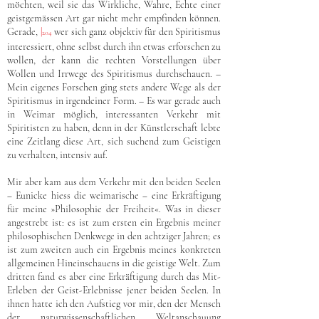
möchten, weil sie das Wirkliche, Wahre, Echte einer
geistgemässen Art gar nicht mehr empfinden können.
Gerade,
|
wer sich ganz objektiv für den Spiritismus
204
interessiert, ohne selbst durch ihn etwas erforschen zu
wollen, der kann die rechten Vorstellungen über
Wollen und Irrwege des Spiritismus durchschauen. –
Mein eigenes Forschen ging stets andere Wege als der
Spiritismus in irgendeiner Form. – Es war gerade auch
in Weimar möglich, interessanten Verkehr mit
Spiritisten zu haben, denn in der Künstlerschaft lebte
eine Zeitlang diese Art, sich suchend zum Geistigen
zu verhalten, intensiv auf.
Mir aber kam aus dem Verkehr mit den beiden Seelen
‒ Eunicke hiess die weimarische ‒ eine Erkräftigung
für meine »Philosophie der Freiheit«. Was in dieser
angestrebt ist: es ist zum ersten ein Ergebnis meiner
philosophischen Denkwege in den achtziger Jahren; es
ist zum zweiten auch ein Ergebnis meines konkreten
allgemeinen Hineinschauens in die geistige Welt. Zum
dritten fand es aber eine Erkräftigung durch das Mit-
Erleben der Geist-Erlebnisse jener beiden Seelen. In
ihnen hatte ich den Aufstieg vor mir, den der Mensch
der naturwissenschaftlichen Weltanschauung