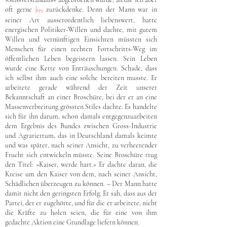
oft gerne
|
zurückdenke. Denn der Mann war in
199
seiner Art ausserordentlich liebenswert, hatte
energischen Politiker-Willen und dachte, mit gutem
Willen und vernünftigen Einsichten müssten sich
Menschen für einen rechten Fortschritts-Weg im
öffentlichen Leben begeistern lassen. Sein Leben
wurde eine Kette von Enttäuschungen. Schade, dass
ich selbst ihm auch eine solche bereiten musste. Er
arbeitete gerade während der Zeit unserer
Bekanntschaft an einer Broschüre, bei der er an eine
Massenverbreitung grössten Stiles dachte. Es handelte
sich für ihn darum, schon damals entgegenzuarbeiten
dem Ergebnis des Bundes zwischen Gross-Industrie
und Agrariertum, das in Deutschland damals keimte
und was später, nach seiner Ansicht, zu verheerender
Frucht sich entwickeln müsste. Seine Broschüre trug
den Titel: »Kaiser, werde hart.« Er dachte daran, die
Kreise um den Kaiser von dem, nach seiner Ansicht,
Schädlichen überzeugen zu können. – Der Mann hatte
damit nicht den geringsten Erfolg. Er sah, dass aus der
Partei, der er zugehörte, und für die er arbeitete, nicht
die Kräfte zu holen seien, die für eine von ihm
gedachte Aktion eine Grundlage liefern können.