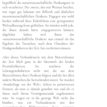
begrifflich die naturwissenschaftliche Denkungsart in
sich verarbeitet. Der zweite, den mir Weimar brachte,
war sogar gut bekannt mit Billroth und ähnlichen
naturwissenschaftlichen Denkern. Dagegen war wohl
beiden während ihres Erdenlebens eine geistgemässe
Weltauffassung ferne geblieben. Sie würden wohl jede,
die ihnen damals hätte entgegentreten können,
abgelehnt haben, weil ihnen das
»naturwissenschaftliche Denken« nun einmal als das
Ergebnis der Tatsachen, nach dem Charakter der
Denkgewohnheiten der Zeit, hat erscheinen müssen.
Aber dieses Verbundensein mit dem Materialismus
der Zeit blieb ganz in der Ideenwelt der beiden
Persönlichkeiten. Sie machten die
Lebensgewohnheiten nicht mit, die aus dem
Materialismus ihres Denkens folgten und die bei allen
andern Menschen die herrschenden waren. Sie wurden
»Sonderlinge vor der Welt«, lebten in primitiveren
Formen, als man es damals gewohnt war und als es
ihnen nach ihrem Vermögensstande zugekommen
wäre. So trugen sie in die geistige Welt nicht das
hinüber, was ein Verbundensein mit den