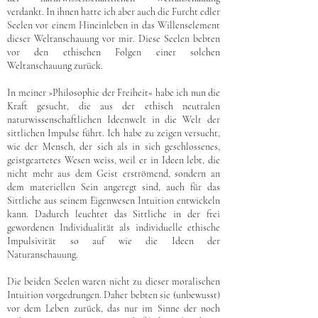
verdankt. In ihnen hatte ich aber auch die Furcht edler
Seelen vor einem Hineinleben in das Willenselement
dieser Weltanschauung vor mir. Diese Seelen bebten
vor den ethischen Folgen einer solchen
Weltanschauung zurück.
In meiner »Philosophie der Freiheit« habe ich nun die
Kraft gesucht, die aus der ethisch neutralen
naturwissenschaftlichen Ideenwelt in die Welt der
sittlichen Impulse führt. Ich habe zu zeigen versucht,
wie der Mensch, der sich als in sich geschlossenes,
geistgeartetes Wesen weiss, weil er in Ideen lebt, die
nicht mehr aus dem Geist erströmend, sondern an
dem materiellen Sein angeregt sind, auch für das
Sittliche aus seinem Eigenwesen Intuition entwickeln
kann. Dadurch leuchtet das Sittliche in der frei
gewordenen Individualität als individuelle ethische
Impulsivität so auf wie die Ideen der
Naturanschauung.
Die beiden Seelen waren nicht zu dieser moralischen
Intuition vorgedrungen. Daher bebten sie (unbewusst)
vor dem Leben zurück, das nur im Sinne der noch