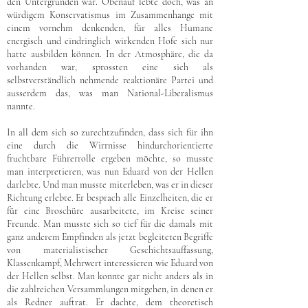
den Untergründen war. Obenauf lebte doch, was an
würdigem Konservatismus im Zusammenhange mit
einem vornehm denkenden, für alles Humane
energisch und eindringlich wirkenden Hofe sich nur
hatte ausbilden können. In der Atmosphäre, die da
vorhanden war, sprossten eine sich als
selbstverständlich nehmende reaktionäre Partei und
ausserdem das, was man National-Liberalismus
nannte.
In all dem sich so zurechtzufinden, dass sich für ihn
eine durch die Wirrnisse hindurchorientierte
fruchtbare Führerrolle ergeben möchte, so musste
man interpretieren, was nun Eduard von der Hellen
darlebte. Und man musste miterleben, was er in dieser
Richtung erlebte. Er besprach alle Einzelheiten, die er
für eine Broschüre ausarbeitete, im Kreise seiner
Freunde. Man musste sich so tief für die damals mit
ganz anderem Empfinden als jetzt begleiteten Begriffe
von materialistischer Geschichtsauffassung,
Klassenkampf, Mehrwert interessieren wie Eduard von
der Hellen selbst. Man konnte gar nicht anders als in
die zahlreichen Versammlungen mitgehen, in denen er
als Redner auftrat. Er dachte, dem theoretisch