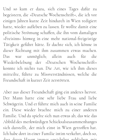
Und so kam er dazu, sich eines Tages dafür zu
begeistern, die »Deutsche Wochenschrift«, die ich vor
einigen Jahren kurze Zeit hindurch in Wien redigiert
hatte, wieder aufleben zu lassen. Er wollte damit eine
politische Strömung schaffen, die ihn vom damaligen
»Freisinn« hinweg in eine mehr national-freigeistige
Tätigkeit geführt hätte. Er dachte sich, ich könne in
dieser Richtung mit ihm zusammen etwas machen.
Das war unmöglich; allein auch für die
Wiederbelebung der »Deutschen Wochenschrift«
konnte ich nichts tun. Die Art, wie ich ihm dieses
mitteilte, führte zu Missverständnissen, welche die
Freundschaft in kurzer Zeit zerstörten.
Aber aus dieser Freundschaft ging ein anderes hervor.
Der Mann hatte eine sehr liebe Frau und liebe
Schwägerin. Und er führte mich auch in seine Familie
ein. Diese wieder brachte mich zu einer anderen
Familie. Und da spielte sich nun etwas ab, das wie das
Abbild des merkwürdigen Schicksalszusammenhanges
sich darstellt, der mich einst in Wien getroffen hat.
Ich habe dort in einer Familie intim verkehrt, doch so,
dass deren Haupt immer unsichtbar geblieben, mir