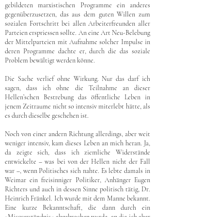
gebildeten marxistischen Programme ein anderes
gegenüberzusetzen, das aus dem guten Willen zum
sozialen Fortschritt bei allen Arbeiterfreunden aller
Parteien erspriessen sollte. An eine Art Neu-Belebung
der Mittelparteien mit Aufnahme solcher Impulse in
deren Programme dachte er, durch die das soziale
Problem bewältigt werden könne.
Die Sache verlief ohne Wirkung. Nur das darf ich
sagen, dass ich ohne die Teilnahme an dieser
Hellen’schen Bestrebung das öffentliche Leben in
jenem Zeitraume nicht so intensiv miterlebt hätte, als
es durch dieselbe geschehen ist.
Noch von einer andern Richtung allerdings, aber weit
weniger intensiv, kam dieses Leben an mich heran. Ja,
da zeigte sich, dass ich ziemliche Widerstände
entwickelte – was bei von der Hellen nicht der Fall
war –, wenn Politisches sich nahte. Es lebte damals in
Weimar ein freisinniger Politiker, Anhänger Eugen
Richters und auch in dessen Sinne politisch tätig, Dr.
Heinrich Fränkel. Ich wurde mit dem Manne bekannt.
Eine kurze Bekanntschaft, die dann durch ein
»Missverständnis« abgebrochen wurde, an die ich aber