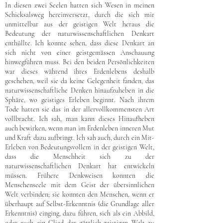
In diesen zwei Seelen hatten sich Wesen in meinen
Schicksalsweg hereinversetzt, durch die sich mir
unmittelbar aus der geistigen Welt heraus die
Bedeutung der naturwissenschaftlichen Denkart
enthüllte. Ich konnte sehen, dass diese Denkart an
sich nicht von einer geistgemässen Anschauung
hinwegführen muss. Bei den beiden Persönlichkeiten
war dieses während ihres Erdenlebens deshalb
geschehen, weil sie da keine Gelegenheit fanden, das
naturwissenschaftliche Denken hinaufzuheben in die
Sphäre, wo geistiges Erleben beginnt. Nach ihrem
Tode hatten sie das in der allervollkommensten Art
vollbracht. Ich sah, man kann dieses Hinaufheben
auch bewirken, wenn man im Erdenleben inneren Mut
und Kraft dazu aufbringt. Ich sah auch, durch ein Mit-
Erleben von Bedeutungsvollem in der geistigen Welt,
dass die Menschheit sich zu der
naturwissenschaftlichen Denkart hat entwickeln
müssen. Frühere Denkweisen konnten die
Menschenseele mit dem Geist der übersinnlichen
Welt verbinden; sie konnten den Menschen, wenn er
überhaupt auf Selbst-Erkenntnis (die Grundlage aller
Erkenntnis) einging, dazu führen, sich als ein Abbild,
oder auch ein Glied der göttlich-geistigen Welt zu