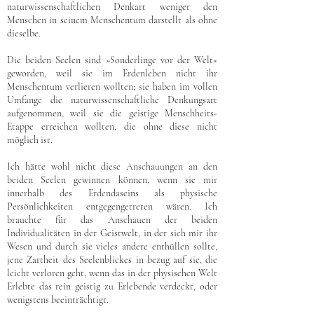
naturwissenschaftlichen Denkart weniger den
Menschen in seinem Menschentum darstellt als ohne
dieselbe.
Die beiden Seelen sind »Sonderlinge vor der Welt«
geworden, weil sie im Erdenleben nicht ihr
Menschentum verlieren wollten; sie haben im vollen
Umfange die naturwissenschaftliche Denkungsart
aufgenommen, weil sie die geistige Menschheits-
Etappe erreichen wollten, die ohne diese nicht
möglich ist.
Ich hätte wohl nicht diese Anschauungen an den
beiden Seelen gewinnen können, wenn sie mir
innerhalb des Erdendaseins als physische
Persönlichkeiten entgegengetreten wären. Ich
brauchte für das Anschauen der beiden
Individualitäten in der Geistwelt, in der sich mir ihr
Wesen und durch sie vieles andere enthüllen sollte,
jene Zartheit des Seelenblickes in bezug auf sie, die
leicht verloren geht, wenn das in der physischen Welt
Erlebte das rein geistig zu Erlebende verdeckt, oder
wenigstens beeinträchtigt.