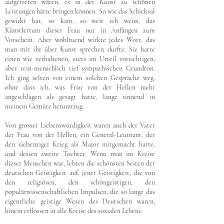
aufgetreten wären, es in der Kunst zu schönen
Leistungen hätte bringen können. So wie das Schicksal
gewirkt hat, so kam, so weit ich weiss, das
Künstlertum dieser Frau nur in Anfängen zum
Vorschein. Aber wohltuend wirkte jedes Wort, das
man mit ihr über Kunst sprechen durfte. Sie hatte
einen wie verhaltenen, stets im Urteil vorsichtigen,
aber rein-menschlich tief sympathischen Grundton.
Ich ging selten von einem solchen Gespräche weg,
ohne dass ich, was Frau von der Hellen mehr
angeschlagen als gesagt hatte, lange sinnend in
meinem Gemüte herumtrug.
Von grosser Liebenswürdigkeit waren auch der Vater
der Frau von der Hellen, ein General-Leutnant, der
den siebenziger Krieg als Major mitgemacht hatte,
und dessen zweite Tochter. Wenn man im Kreise
dieser Menschen war, lebten die schönsten Seiten der
deutschen Geistigkeit auf, jener Geistigkeit, die von
den religiösen, den schöngeistigen, den
populärwissenschaftlichen Impulsen, die so lange das
eigentliche geistige Wesen des Deutschen waren,
hinein erflossen in alle Kreise des sozialen Lebens.