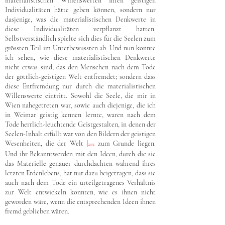
materialistischen Willenswerten ihren geistigen
Individualitäten hätte geben können, sondern nur
dasjenige, was die materialistischen Denkwerte in
diese Individualitäten verpflanzt hatten.
Selbstverständlich spielte sich dies für die Seelen zum
grössten Teil im Unterbewussten ab. Und nun konnte
ich sehen, wie diese materialistischen Denkwerte
nicht etwas sind, das den Menschen nach dem Tode
der göttlich-geistigen Welt entfremdet; sondern dass
diese Entfremdung nur durch die materialistischen
Willenswerte eintritt. Sowohl die Seele, die mir in
Wien nahegetreten war, sowie auch diejenige, die ich
in Weimar geistig kennen lernte, waren nach dem
Tode herrlich-leuchtende Geistgestalten, in denen der
Seelen-Inhalt erfüllt war von den Bildern der geistigen
Wesenheiten, die der Welt
|
zum Grunde liegen.
202
Und ihr Bekanntwerden mit den Ideen, durch die sie
das Materielle genauer durchdachten während ihres
letzten Erdenlebens, hat nur dazu beigetragen, dass sie
auch nach dem Tode ein urteilgetragenes Verhältnis
zur Welt entwickeln konnten, wie es ihnen nicht
geworden wäre, wenn die entsprechenden Ideen ihnen
fremd geblieben wären.