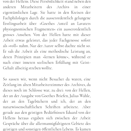
von der Hellens. Diese Persönlichkeit stand neben den
anderen Mitarbeitern des Archivs in einer
eigentümlichen Lage. Sie hatte in den Kreisen der
Fachphilologen durch die ausserordentlich gelungene
Erstlingsarbeit über »Goethes Anteil an Lavaters
physiognomischen Fragmenten« ein ausserordentlich
grosses Ansehen. Von der Hellen hatte mit dieser
Arbeit etwas geleistet, das jeder Fachgenosse sofort
als »voll« nahm. Nur der Autor selbst dachte nicht so.
Er sah die Arbeit als eine methodische Leistung an,
deren Prinzipien man »lernen könne«, während er
nach einer inneren seelischen Erfüllung mit Geist-
Gehalt allseitig streben wollte.
So sassen wir, wenn nicht Besucher da waren, eine
Zeitlang im alten Mitarbeiterzimmer des Archives, da
dieses noch im Schlosse war, zu drei: von der Hellen,
der an der Ausgabe von Goethes Briefen, Julius Wahle,
der an den Tagebüchern und ich, der an den
naturwissenschaftlichen Schriften arbeitete. Aber
gerade aus den geistigen Bedürfnissen Eduard von der
Hellens heraus ergaben sich zwischen der Arbeit
Gespräche über die allermannigfaltigsten Gebiete des
geistigen und sonstigen öffentlichen Lebens. Es kamen