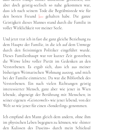
aber doch geistig-seelisch so nahe gekommen war,
dass ich nach seinem Tode die Begräbnisrede wie für
den besten Freund
|
gehalten habe. Die ganze
200
Geistigkeit dieses Mannes stand durch die Familie in
voller Wirklichkeit vor meiner Seele.
Und jetzt trat ich in fast die ganz gleiche Beziehung zu
dem Haupte der Familie, in die ich auf dem Umwege
durch den freisinnigen Politiker eingeführt wurde.
Dieses Familienhaupt war vor kurzer Zeit gestorben;
die Witwe lebte voller Pietät im Gedenken an den
Verstorbenen. Es ergab sich, dass ich aus meiner
bisherigen Weimarischen Wohnung auszog, und mich
bei der Familie einmietete. Da war die Bibliothek des
Verstorbenen. Ein nach vielen Richtungen geistig
interessierter Mensch, ganz aber wie jener in Wien
lebende, abgeneigt der Berührung mit Menschen; in
seiner eigenen »Geisteswelt« wie jener lebend; von der
Welt so wie jener für einen »Sonderling« genommen.
Ich empfand den Mann gleich dem andern, ohne ihm
im physischen Leben begegnen zu können, wie »hinter
den Kulissen des Daseins« durch mein Schicksal