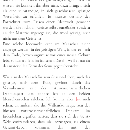
wissen, sie konnten ihn aber nicht dazu bringen, sich
als eine selbständige, in sich geschlossene geistige
Wesenheit zu erfühlen. Es musste deshalb der
Fortschritt zum Fassen einer Ideenwelt gemacht
werden, die nicht am Geiste selbst entzündet, sondern
an der Materie angeregt ist, die wohl geistig, aber
nicht aus dem Geiste ist
Eine solche Ideenwelt kann im Menschen nicht
angeregt werden in der geistigen Welt, in der er nach
dem Tode, beziehungsweise vor einer neuen Geburt
lebt, sondern allein im irdischen Dasein, weil er nur da
der materiellen Form des Seins gegenübersteht.
Was also der Mensch für sein Gesamt-Leben, auch das
geistige, nach dem Tode, gewinnt durch das
Verwobensein mit der naturwissenschaftlichen
Denkungsart, das konnte ich an den beiden
Menschenseelen erleben. Ich konnte aber
|
auch
203
sehen, an andern, die die Willenskonsequenzen der
blossen naturwissenschaftlichen Denkart im
Erdenleben ergriffen hatten, dass sie sich der Geist-
Welt entfremdeten, dass sie, sozusagen, zu einem
Gesamt-Leben kommen, das mit der