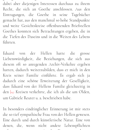
dabei aber diejenigen Interessen durchaus zu ihrem
Recht, die sich an Goethe anschlossen. Aus den
Eintragungen, die Goethe in seine Tagebücher
gemacht hat, aus den manchmal so hohe Standpunkte
und weite Gesichtskreise offenbarenden Briefstellen
Goethes konnten sich Betrachtungen ergeben, die in
die Tiefen des Daseins und in die Weiten des Lebens
führten.
Eduard von der Hellen hatte die grosse
Liebenswürdigkeit, die Beziehungen, die sich aus
diesem oft so anregenden Archiv-Verkehre ergeben
hatten, dadurch weiterzubilden, dass er mich in den
Kreis seiner Familie einführte. Es ergab sich ja
dadurch eine schöne Erweiterung der Geselligkeit,
dass Eduard von der Hellens Familie gleichzeitig in
den
|
Kreisen verkehrte, die ich als die um Olden,
197
um Gabriele Reuter u. a. beschrieben habe.
In besonders eindringlicher Erinnerung ist mir stets
die so tief sympathische Frau von der Hellen gewesen.
Eine durch und durch künstlerische Natur. Eine von
denen, die, wenn nicht andere Lebenspflichten