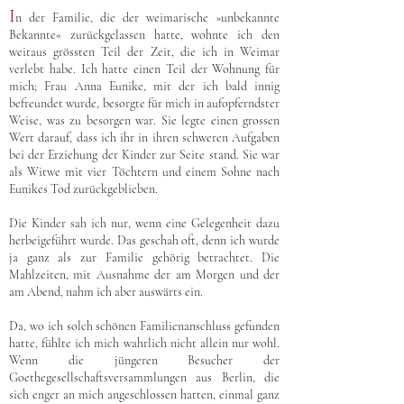
I
n der Familie, die der weimarische »unbekannte
Bekannte« zurückgelassen hatte, wohnte ich den
weitaus grössten Teil der Zeit, die ich in Weimar
verlebt habe. Ich hatte einen Teil der Wohnung für
mich; Frau Anna Eunike, mit der ich bald innig
befreundet wurde, besorgte für mich in aufopferndster
Weise, was zu besorgen war. Sie legte einen grossen
Wert darauf, dass ich ihr in ihren schweren Aufgaben
bei der Erziehung der Kinder zur Seite stand. Sie war
als Witwe mit vier Töchtern und einem Sohne nach
Eunikes Tod zurückgeblieben.
Die Kinder sah ich nur, wenn eine Gelegenheit dazu
herbeigeführt wurde. Das geschah oft, denn ich wurde
ja ganz als zur Familie gehörig betrachtet. Die
Mahlzeiten, mit Ausnahme der am Morgen und der
am Abend, nahm ich aber auswärts ein.
Da, wo ich solch schönen Familienanschluss gefunden
hatte, fühlte ich mich wahrlich nicht allein nur wohl.
Wenn die jüngeren Besucher der
Goethegesellschaftsversammlungen aus Berlin, die
sich enger an mich angeschlossen hatten, einmal ganz