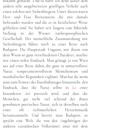
bekannt gemacht. Und so hatte ich denn ausser dem
andern sehr ausgebreiteten geselligen Verkehr auch
einen solchen mit Siebenbürgern. Unter diesen waren
Herr und Frau Breitenstein, die mir damals
befreundet wurden und die es in herzlichster Weise
geblieben sind. Sie haben seit langem eine führende
Stellung in der Wiener Anthroposophischen
Gesellschaft. Der menschliche Zusammenhang mit
Siebenbürgern führte mich zu einer Reise nach
Budapest. Die Hauptstadt Ungarns, mit ihrem von
dem Wiens so ganz verschiedenen Charakter, machte
mir einen tiefen Eindruck. Man gelangt ja von Wien
aus auf einer Reise dahin, die ganz in anmutvollster
Natur, temperamentvollstem Menschentum und
musikalischer Regsamkeit erglänzt. Man hat da, wenn
man zum Fenster des Eisenbahnzuges hinaussieht, den
Eindruck, dass die Natur selbst in
|
einer
128
besonderen Art poetisch wird, und dass die
Menschen, gar nicht viel achtend der ihnen
gewohnten poetischen Natur, sich in derselben nach
einer oft tiefinnerlichen Herzensmusik
herumtummeln. Und betritt man Budapest, so
spricht eine Welt, die von den Angehörigen der
anderen europäischen Volkstümer zwar mit dem