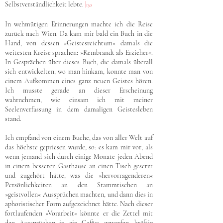
Selbstverständlichkeit lebte.
|
130
In wehmütigen Erinnerungen machte ich die Reise
zurück nach Wien. Da kam mir bald ein Buch in die
Hand, von dessen »Geistesreichtum« damals die
weitesten Kreise sprachen: »Rembrandt als Erzieher«.
In Gesprächen über dieses Buch, die damals überall
sich entwickelten, wo man hinkam, konnte man von
einem Aufkommen eines ganz neuen Geistes hören.
Ich musste gerade an dieser Erscheinung
wahrnehmen, wie einsam ich mit meiner
Seelenverfassung in dem damaligen Geistesleben
stand.
Ich empfand von einem Buche, das von aller Welt auf
das höchste gepriesen wurde, so: es kam mir vor, als
wenn jemand sich durch einige Monate jeden Abend
in einem besseren Gasthause an einen Tisch gesetzt
und zugehört hätte, was die »hervorragenderen«
Persönlichkeiten an den Stammtischen an
»geistvollen« Aussprüchen machten, und dann dies in
aphoristischer Form aufgezeichnet hätte. Nach dieser
fortlaufenden »Vorarbeit« könnte er die Zettel mit
den Aussprüchen in ein Gefäss geworfen, kräftig