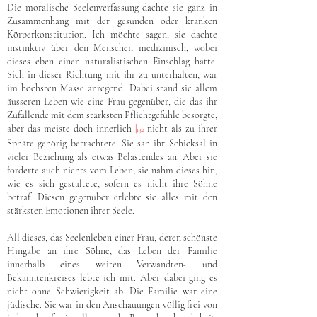
Die moralische Seelenverfassung dachte sie ganz in
Zusammenhang mit der gesunden oder kranken
Körperkonstitution. Ich möchte sagen, sie dachte
instinktiv über den Menschen medizinisch, wobei
dieses eben einen naturalistischen Einschlag hatte.
Sich in dieser Richtung mit ihr zu unterhalten, war
im höchsten Masse anregend. Dabei stand sie allem
äusseren Leben wie eine Frau gegenüber, die das ihr
Zufallende mit dem stärksten Pflichtgefühle besorgte,
aber das meiste doch innerlich
|
nicht als zu ihrer
132
Sphäre gehörig betrachtete. Sie sah ihr Schicksal in
vieler Beziehung als etwas Belastendes an. Aber sie
forderte auch nichts vom Leben; sie nahm dieses hin,
wie es sich gestaltete, sofern es nicht ihre Söhne
betraf. Diesen gegenüber erlebte sie alles mit den
stärksten Emotionen ihrer Seele.
All dieses, das Seelenleben einer Frau, deren schönste
Hingabe an ihre Söhne, das Leben der Familie
innerhalb eines weiten Verwandten- und
Bekanntenkreises lebte ich mit. Aber dabei ging es
nicht ohne Schwierigkeit ab. Die Familie war eine
jüdische. Sie war in den Anschauungen völlig frei von