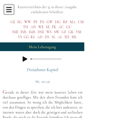
Kurzverzeichnis der 35 in dieser Ausgabe
enthaltenen Schriften:
GE
EG
WW
PF
FN
GW
HG
RP
MA
CM
TH
AN
WE
SE
FK
AC
GU
PdE
PdS
HdS
DSE
WS
SW
GF
GK
VM
VS
GG
KS
AD
DS
SL
AL
EH
ML
Mein Lebensgang
Dreizehntes Kapitel
ML, 126-136
G
erade in dieser Zeit war mein äusseres Leben ein
durchaus geselliges. Mit den alten Freunden kam ich
viel zusammen. So wenig ich die Möglichkeit hatte,
von den Dingen zu sprechen, die ich hier andeutete, so
intensiv waren aber doch die geistigen und seelischen
Bande, die mich an die Freunde knüpften. Ich muss oft