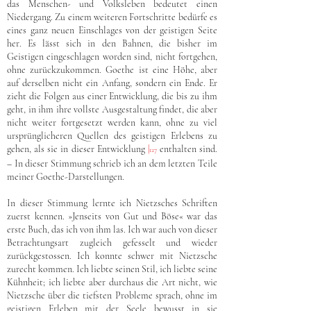
das Menschen- und Volksleben bedeutet einen
Niedergang. Zu einem weiteren Fortschritte bedürfe es
eines ganz neuen Einschlages von der geistigen Seite
her. Es lässt sich in den Bahnen, die bisher im
Geistigen eingeschlagen worden sind, nicht fortgehen,
ohne zurückzukommen. Goethe ist eine Höhe, aber
auf derselben nicht ein Anfang, sondern ein Ende. Er
zieht die Folgen aus einer Entwicklung, die bis zu ihm
geht, in ihm ihre vollste Ausgestaltung findet, die aber
nicht weiter fortgesetzt werden kann, ohne zu viel
ursprünglicheren Quellen des geistigen Erlebens zu
gehen, als sie in dieser Entwicklung
|
enthalten sind.
127
– In dieser Stimmung schrieb ich an dem letzten Teile
meiner Goethe-Darstellungen.
In dieser Stimmung lernte ich Nietzsches Schriften
zuerst kennen. »Jenseits von Gut und Böse« war das
erste Buch, das ich von ihm las. Ich war auch von dieser
Betrachtungsart zugleich gefesselt und wieder
zurückgestossen. Ich konnte schwer mit Nietzsche
zurecht kommen. Ich liebte seinen Stil, ich liebte seine
Kühnheit; ich liebte aber durchaus die Art nicht, wie
Nietzsche über die tiefsten Probleme sprach, ohne im
geistigen Erleben mit der Seele bewusst in sie