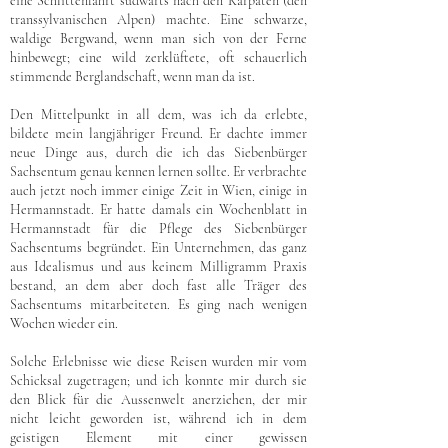
eine Schlittenfahrt südwärts nach den Karpaten (den
transsylvanischen Alpen) machte. Eine schwarze,
waldige Bergwand, wenn man sich von der Ferne
hinbewegt; eine wild zerklüftete, oft schauerlich
stimmende Berglandschaft, wenn man da ist.
Den Mittelpunkt in all dem, was ich da erlebte,
bildete mein langjähriger Freund. Er dachte immer
neue Dinge aus, durch die ich das Siebenbürger
Sachsentum genau kennen lernen sollte. Er verbrachte
auch jetzt noch immer einige Zeit in Wien, einige in
Hermannstadt. Er hatte damals ein Wochenblatt in
Hermannstadt für die Pflege des Siebenbürger
Sachsentums begründet. Ein Unternehmen, das ganz
aus Idealismus und aus keinem Milligramm Praxis
bestand, an dem aber doch fast alle Träger des
Sachsentums mitarbeiteten. Es ging nach wenigen
Wochen wieder ein.
Solche Erlebnisse wie diese Reisen wurden mir vom
Schicksal zugetragen; und ich konnte mir durch sie
den Blick für die Aussenwelt anerziehen, der mir
nicht leicht geworden ist, während ich in dem
geistigen Element mit einer gewissen