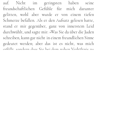
auf. Nicht im geringsten haben seine
freundschaftlichen Gefühle für mich darunter
gelitten, wohl aber wurde er von einem tiefen
Schmerze befallen. Als er den Aufsatz gelesen hatte,
stand er mir gegenüber, ganz von innerstem Leid
durchwühlt, und sagte mir: »Was Sie da über die Juden
schreiben, kann gar nicht in einem freundlichen Sinne
gedeutet werden; aber das ist es nicht, was mich
erfüllt, sondern dass Sie bei dem nahen Verhältnis zu
uns und unseren Freunden die Erfahrungen, die Sie
veranlassen, so zu schreiben, nur an uns
|
gemacht
133
haben können.« Der Mann irrte; denn ich hatte ganz
aus der geistig-historischen Überschau heraus
geurteilt; nichts Persönliches war in mein Urteil
eingeflossen. Er konnte das nicht so sehen. Er machte,
auf meine Erklärungen hin, die Bemerkung: »Nein, der
Mann, der meine Kinder erzieht, ist, nach diesem
Aufsatze, kein ›Judenfreund‹.« Davon war er nicht
abzubringen. Er dachte keinen Augenblick daran, dass
sich an meinem Verhältnis zu der Familie etwas
ändern solle. Das sah er als eine Notwendigkeit an.
Ich konnte noch weniger die Sache zum Anlass einer
Änderung nehmen. Denn ich betrachtete die