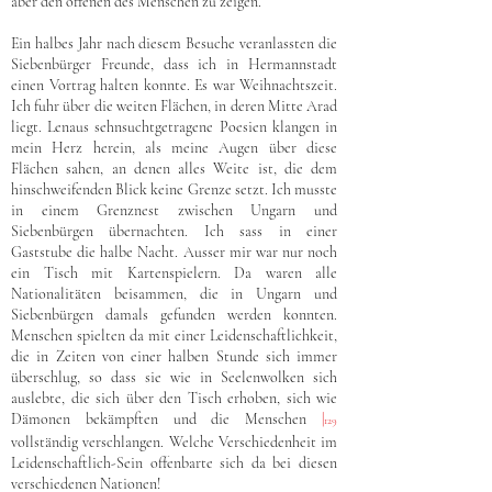
aber den offenen des Menschen zu zeigen.
Ein halbes Jahr nach diesem Besuche veranlassten die
Siebenbürger Freunde, dass ich in Hermannstadt
einen Vortrag halten konnte. Es war Weihnachtszeit.
Ich fuhr über die weiten Flächen, in deren Mitte Arad
liegt. Lenaus sehnsuchtgetragene Poesien klangen in
mein Herz herein, als meine Augen über diese
Flächen sahen, an denen alles Weite ist, die dem
hinschweifenden Blick keine Grenze setzt. Ich musste
in einem Grenznest zwischen Ungarn und
Siebenbürgen übernachten. Ich sass in einer
Gaststube die halbe Nacht. Ausser mir war nur noch
ein Tisch mit Kartenspielern. Da waren alle
Nationalitäten beisammen, die in Ungarn und
Siebenbürgen damals gefunden werden konnten.
Menschen spielten da mit einer Leidenschaftlichkeit,
die in Zeiten von einer halben Stunde sich immer
überschlug, so dass sie wie in Seelenwolken sich
auslebte, die sich über den Tisch erhoben, sich wie
Dämonen bekämpften und die Menschen
|
129
vollständig verschlangen. Welche Verschiedenheit im
Leidenschaftlich-Sein offenbarte sich da bei diesen
verschiedenen Nationen!