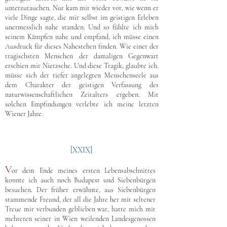
unterzutauchen. Nur kam mir wieder vor, wie wenn er
viele Dinge sagte, die mir selbst im geistigen Erleben
unermesslich nahe standen. Und so fühlte ich mich
seinem Kämpfen nahe und empfand, ich müsse einen
Ausdruck für dieses Nahestehen finden. Wie einer der
tragischsten Menschen der damaligen Gegenwart
erschien mir Nietzsche. Und diese Tragik, glaubte ich,
müsse sich der tiefer angelegten Menschenseele aus
dem Charakter der geistigen Verfassung des
naturwissenschaftlichen Zeitalters ergeben. Mit
solchen Empfindungen verlebte ich meine letzten
Wiener Jahre.
[XXIX]
V
or dem Ende meines ersten Lebensabschnittes
konnte ich auch noch Budapest und Siebenbürgen
besuchen. Der früher erwähnte, aus Siebenbürgen
stammende Freund, der all die Jahre her mit seltener
Treue mir verbunden geblieben war, hatte mich mit
mehreren seiner in Wien weilenden Landesgenossen