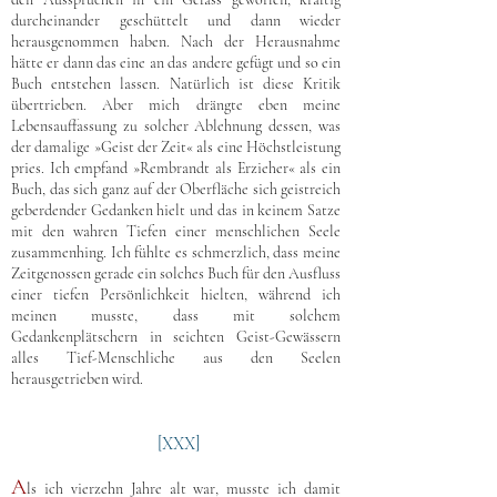
durcheinander geschüttelt und dann wieder
herausgenommen haben. Nach der Herausnahme
hätte er dann das eine an das andere gefügt und so ein
Buch entstehen lassen. Natürlich ist diese Kritik
übertrieben. Aber mich drängte eben meine
Lebensauffassung zu solcher Ablehnung dessen, was
der damalige »Geist der Zeit« als eine Höchstleistung
pries. Ich empfand »Rembrandt als Erzieher« als ein
Buch, das sich ganz auf der Oberfläche sich geistreich
geberdender Gedanken hielt und das in keinem Satze
mit den wahren Tiefen einer menschlichen Seele
zusammenhing. Ich fühlte es schmerzlich, dass meine
Zeitgenossen gerade ein solches Buch für den Ausfluss
einer tiefen Persönlichkeit hielten, während ich
meinen musste, dass mit solchem
Gedankenplätschern in seichten Geist-Gewässern
alles Tief-Menschliche aus den Seelen
herausgetrieben wird.
[XXX]
A
ls ich vierzehn Jahre alt war, musste ich damit