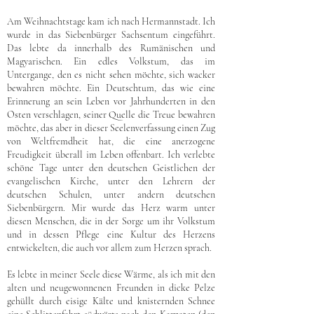
Am Weihnachtstage kam ich nach Hermannstadt. Ich
wurde in das Siebenbürger Sachsentum eingeführt.
Das lebte da innerhalb des Rumänischen und
Magyarischen. Ein edles Volkstum, das im
Untergange, den es nicht sehen möchte, sich wacker
bewahren möchte. Ein Deutschtum, das wie eine
Erinnerung an sein Leben vor Jahrhunderten in den
Osten verschlagen, seiner Quelle die Treue bewahren
möchte, das aber in dieser Seelenverfassung einen Zug
von Weltfremdheit hat, die eine anerzogene
Freudigkeit überall im Leben offenbart. Ich verlebte
schöne Tage unter den deutschen Geistlichen der
evangelischen Kirche, unter den Lehrern der
deutschen Schulen, unter andern deutschen
Siebenbürgern. Mir wurde das Herz warm unter
diesen Menschen, die in der Sorge um ihr Volkstum
und in dessen Pflege eine Kultur des Herzens
entwickelten, die auch vor allem zum Herzen sprach.
Es lebte in meiner Seele diese Wärme, als ich mit den
alten und neugewonnenen Freunden in dicke Pelze
gehüllt durch eisige Kälte und knisternden Schnee