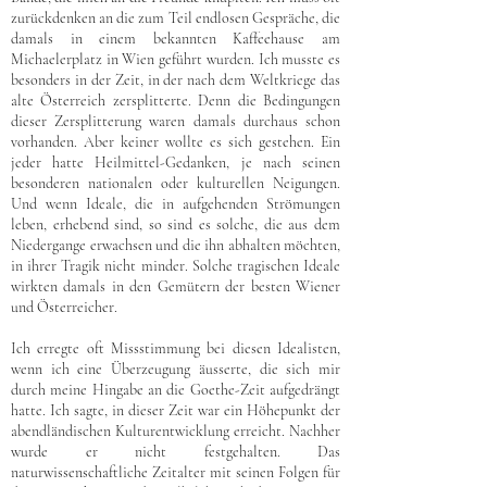
zurückdenken an die zum Teil endlosen Gespräche, die
damals in einem bekannten Kaffeehause am
Michaelerplatz in Wien geführt wurden. Ich musste es
besonders in der Zeit, in der nach dem Weltkriege das
alte Österreich zersplitterte. Denn die Bedingungen
dieser Zersplitterung waren damals durchaus schon
vorhanden. Aber keiner wollte es sich gestehen. Ein
jeder hatte Heilmittel-Gedanken, je nach seinen
besonderen nationalen oder kulturellen Neigungen.
Und wenn Ideale, die in aufgehenden Strömungen
leben, erhebend sind, so sind es solche, die aus dem
Niedergange erwachsen und die ihn abhalten möchten,
in ihrer Tragik nicht minder. Solche tragischen Ideale
wirkten damals in den Gemütern der besten Wiener
und Österreicher.
Ich erregte oft Missstimmung bei diesen Idealisten,
wenn ich eine Überzeugung äusserte, die sich mir
durch meine Hingabe an die Goethe-Zeit aufgedrängt
hatte. Ich sagte, in dieser Zeit war ein Höhepunkt der
abendländischen Kulturentwicklung erreicht. Nachher
wurde er nicht festgehalten. Das
naturwissenschaftliche Zeitalter mit seinen Folgen für