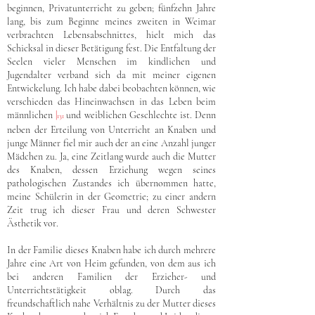
beginnen, Privatunterricht zu geben; fünfzehn Jahre
lang, bis zum Beginne meines zweiten in Weimar
verbrachten Lebensabschnittes, hielt mich das
Schicksal in dieser Betätigung fest. Die Entfaltung der
Seelen vieler Menschen im kindlichen und
Jugendalter verband sich da mit meiner eigenen
Entwickelung. Ich habe dabei beobachten können, wie
verschieden das Hineinwachsen in das Leben beim
männlichen
|
und weiblichen Geschlechte ist. Denn
131
neben der Erteilung von Unterricht an Knaben und
junge Männer fiel mir auch der an eine Anzahl junger
Mädchen zu. Ja, eine Zeitlang wurde auch die Mutter
des Knaben, dessen Erziehung wegen seines
pathologischen Zustandes ich übernommen hatte,
meine Schülerin in der Geometrie; zu einer andern
Zeit trug ich dieser Frau und deren Schwester
Ästhetik vor.
In der Familie dieses Knaben habe ich durch mehrere
Jahre eine Art von Heim gefunden, von dem aus ich
bei anderen Familien der Erzieher- und
Unterrichtstätigkeit oblag. Durch das
freundschaftlich nahe Verhältnis zu der Mutter dieses