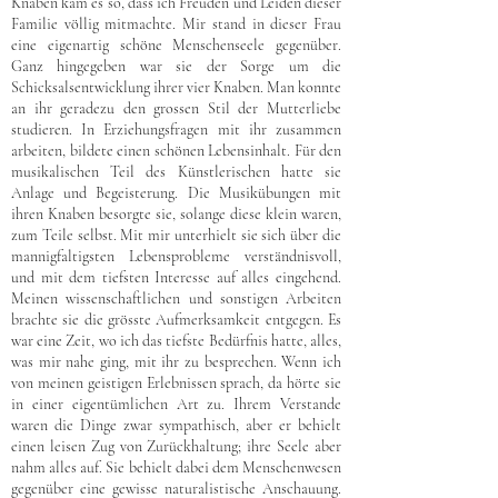
Knaben kam es so, dass ich Freuden und Leiden dieser
Familie völlig mitmachte. Mir stand in dieser Frau
eine eigenartig schöne Menschenseele gegenüber.
Ganz hingegeben war sie der Sorge um die
Schicksalsentwicklung ihrer vier Knaben. Man konnte
an ihr geradezu den grossen Stil der Mutterliebe
studieren. In Erziehungsfragen mit ihr zusammen
arbeiten, bildete einen schönen Lebensinhalt. Für den
musikalischen Teil des Künstlerischen hatte sie
Anlage und Begeisterung. Die Musikübungen mit
ihren Knaben besorgte sie, solange diese klein waren,
zum Teile selbst. Mit mir unterhielt sie sich über die
mannigfaltigsten Lebensprobleme verständnisvoll,
und mit dem tiefsten Interesse auf alles eingehend.
Meinen wissenschaftlichen und sonstigen Arbeiten
brachte sie die grösste Aufmerksamkeit entgegen. Es
war eine Zeit, wo ich das tiefste Bedürfnis hatte, alles,
was mir nahe ging, mit ihr zu besprechen. Wenn ich
von meinen geistigen Erlebnissen sprach, da hörte sie
in einer eigentümlichen Art zu. Ihrem Verstande
waren die Dinge zwar sympathisch, aber er behielt
einen leisen Zug von Zurückhaltung; ihre Seele aber
nahm alles auf. Sie behielt dabei dem Menschenwesen
gegenüber eine gewisse naturalistische Anschauung.