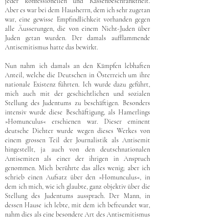
jeder konfessionellen und Rassenbeschränktheit.
Aber es war bei dem Hausherrn, dem ich sehr zugetan
war, eine gewisse Empfindlichkeit vorhanden gegen
alle Äusserungen, die von einem Nicht-Juden über
Juden getan wurden. Der damals aufflammende
Antisemitismus hatte das bewirkt.
Nun nahm ich damals an den Kämpfen lebhaften
Anteil, welche die Deutschen in Österreich um ihre
nationale Existenz führten. Ich wurde dazu geführt,
mich auch mit der geschichtlichen und sozialen
Stellung des Judentums zu beschäftigen. Besonders
intensiv wurde diese Beschäftigung, als Hamerlings
»Homunculus« erschienen war. Dieser eminent
deutsche Dichter wurde wegen dieses Werkes von
einem grossen Teil der Journalistik als Antisemit
hingestellt, ja auch von den deutschnationalen
Antisemiten als einer der ihrigen in Anspruch
genommen. Mich berührte das alles wenig; aber ich
schrieb einen Aufsatz über den »Homunculus«, in
dem ich mich, wie ich glaubte, ganz objektiv über die
Stellung des Judentums aussprach. Der Mann, in
dessen Hause ich lebte, mit dem ich befreundet war,
nahm dies als eine besondere Art des Antisemitismus