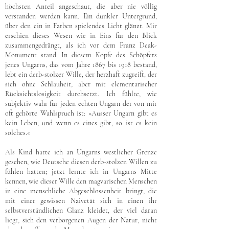
höchsten Anteil angeschaut, die aber nie völlig
verstanden werden kann. Ein dunkler Untergrund,
über den ein in Farben spielendes Licht glänzt. Mir
erschien dieses Wesen wie in Eins für den Blick
zusammengedrängt, als ich vor dem Franz Deak-
Monument stand. In diesem Kopfe des Schöpfers
jenes Ungarns, das vom Jahre 1867 bis 1918 bestand,
lebt ein derb-stolzer Wille, der herzhaft zugreift, der
sich ohne Schlauheit, aber mit elementarischer
Rücksichtslosigkeit durchsetzt. Ich fühlte, wie
subjektiv wahr für jeden echten Ungarn der von mir
oft gehörte Wahlspruch ist: »Ausser Ungarn gibt es
kein Leben; und wenn es eines gibt, so ist es kein
solches.«
Als Kind hatte ich an Ungarns westlicher Grenze
gesehen, wie Deutsche diesen derb-stolzen Willen zu
fühlen hatten; jetzt lernte ich in Ungarns Mitte
kennen, wie dieser Wille den magvarischen Menschen
in eine menschliche Abgeschlossenheit bringt, die
mit einer gewissen Naivetät sich in einen ihr
selbstverständlichen Glanz kleidet, der viel daran
liegt, sich den verborgenen Augen der Natur, nicht