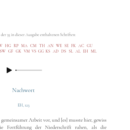
abe (GA)
Kritische Ausgabe (SKA)
Steiner Studies
Hörbibli
der 35 in dieser Ausgabe enthaltenen Schriften:
W
HG
RP
MA
CM
TH
AN
WE
SE
FK
AC
GU
SW
GF
GK
VM
VS
GG
KS
AD
DS
SL
AL
EH
ML
Nachwort
EH, 123
t gemeinsamer Arbeit vor, und [es] musste hier, gewiss
ie Fortführung der Niederschrift ruhen, als die