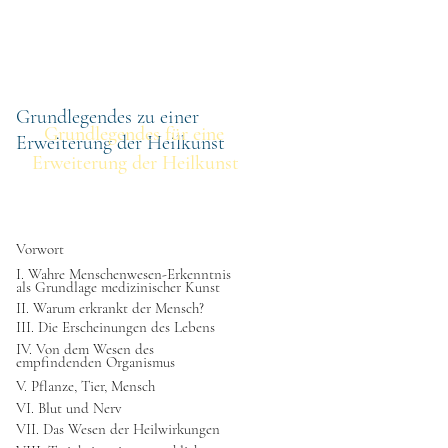
othek
Volltextsuche
Titel
Grundlegendes zu einer
Grundlegendes für eine
Erweiterung der Heilkunst
Erweiterung der Heilkunst
Vorwort
I. Wahre Menschenwesen-Erkenntnis
als Grundlage medizinischer Kunst
II. Warum erkrankt der Mensch?
III. Die Erscheinungen des Lebens
IV. Von dem Wesen des
empfindenden Organismus
V. Pflanze, Tier, Mensch
VI. Blut und Nerv
VII. Das Wesen der Heilwirkungen