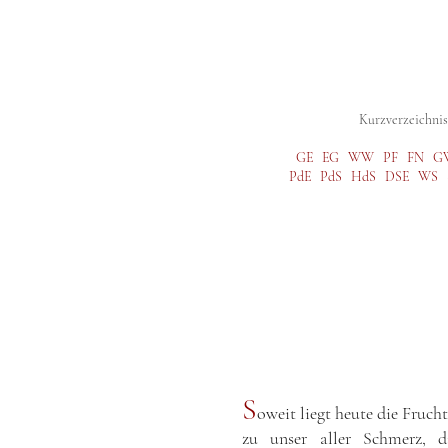
Digitale Studienausgabe
Gesamtausg
Kurzverzeichnis 
GE
EG
WW
PF
FN
G
PdE
PdS
HdS
DSE
WS
S
oweit liegt heute die Fruch
zu unser aller Schmerz, d