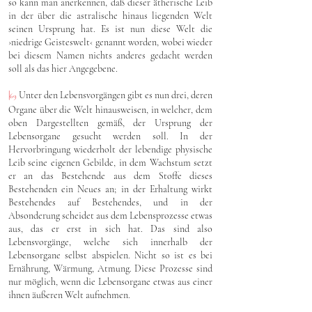
so kann man anerkennen, daß dieser ätherische Leib
in der über die astralische hinaus liegenden Welt
seinen Ursprung hat. Es ist nun diese Welt die
›niedrige Geisteswelt‹ genannt worden, wobei wieder
bei diesem Namen nichts anderes gedacht werden
soll als das hier Angegebene.
|
Unter den Lebensvorgängen gibt es nun drei, deren
69
Organe über die Welt hinausweisen, in welcher, dem
oben Dargestellten gemäß, der Ursprung der
Lebensorgane gesucht werden soll. In der
Hervorbringung wiederholt der lebendige physische
Leib seine eigenen Gebilde, in dem Wachstum setzt
er an das Bestehende aus dem Stoffe dieses
Bestehenden ein Neues an; in der Erhaltung wirkt
Bestehendes auf Bestehendes, und in der
Absonderung scheidet aus dem Lebensprozesse etwas
aus, das er erst in sich hat. Das sind also
Lebensvorgänge, welche sich innerhalb der
Lebensorgane selbst abspielen. Nicht so ist es bei
Ernährung, Wärmung, Atmung. Diese Prozesse sind
nur möglich, wenn die Lebensorgane etwas aus einer
ihnen äußeren Welt aufnehmen.