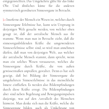
entgegenstellten. Das Umgekehrte gälte für das linke
Ohr. Und ähnliches käme für die anderen
symmetrisch geordneten Sinnesorgane in Betracht.
|
Insoferne der Mensch ein Wesen ist, welches durch
68
Sinnesorgane Erlebnisse hat, kann sein Ursprung in
derjenigen Welt gesucht werden, von welcher oben
gesagt ist, daß der astralische Mensch aus ihr
stamme. Wenn man nun in Betracht zieht, daß die
sinnesorganbildenden Kräfte die umgewendeten
Sinneserlebnisse selbst sind, so wird man annehmen
dürfen, daß man von derjenigen Welt, aus welcher
der astralische Mensch stammt, dann spricht, wenn
man ein solches Wesen voraussetzt, welches die
Sinnesorgane durch Kräfte, die von außen
gewissermaßen anprallen, gestaltet. Denn es hat sich
gezeigt, daß bei Bildung der Sinnesorgane die
umgekehrten Sinneserlebnisse in das menschliche
Innere einfließen. Es werden also Bildempfindungen
durch diese Kräfte erregt. Die Bildempfindungen
aber sind neben Begehrung und Bewegungsimpulsen
dasjenige, was auf den Astralleib des Menschen
hinweist. Man denke sich nun die Kräfte, welche die
Sinnesorgane bilden, auch als Umkehrung von