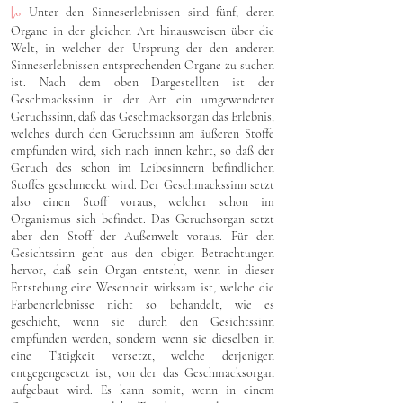
|
Unter den Sinneserlebnissen sind fünf, deren
70
Organe in der gleichen Art hinausweisen über die
Welt, in welcher der Ursprung der den anderen
Sinneserlebnissen entsprechenden Organe zu suchen
ist. Nach dem oben Dargestellten ist der
Geschmackssinn in der Art ein umgewendeter
Geruchssinn, daß das Geschmacksorgan das Erlebnis,
welches durch den Geruchssinn am äußeren Stoffe
empfunden wird, sich nach innen kehrt, so daß der
Geruch des schon im Leibesinnern befindlichen
Stoffes geschmeckt wird. Der Geschmackssinn setzt
also einen Stoff voraus, welcher schon im
Organismus sich befindet. Das Geruchsorgan setzt
aber den Stoff der Außenwelt voraus. Für den
Gesichtssinn geht aus den obigen Betrachtungen
hervor, daß sein Organ entsteht, wenn in dieser
Entstehung eine Wesenheit wirksam ist, welche die
Farbenerlebnisse nicht so behandelt, wie es
geschieht, wenn sie durch den Gesichtssinn
empfunden werden, sondern wenn sie dieselben in
eine Tätigkeit versetzt, welche derjenigen
entgegengesetzt ist, von der das Geschmacksorgan
aufgebaut wird. Es kann somit, wenn in einem