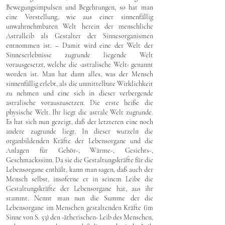
Bewegungsimpulsen und Begehrungen, so hat man
eine Vorstellung, wie aus einer sinnenfällig
unwahrnehmbaren Welt herein der menschliche
Astralleib als Gestalter der Sinnesorganismen
entnommen ist. – Damit wird eine der Welt der
Sinneserlebnisse zugrunde liegende Welt
vorausgesetzt, welche die ›astralische Welt‹ genannt
worden ist. Man hat dann alles, was der Mensch
sinnenfällig erlebt, als die unmittelbare Wirklichkeit
zu nehmen und eine sich in dieser verbergende
astralische vorauszusetzen. Die erste heiße die
physische Welt. Ihr liegt die astrale Welt zugrunde.
Es hat sich nun gezeigt, daß der letzteren eine noch
andere zugrunde liegt. In dieser wurzeln die
organbildenden Kräfte der Lebensorgane und die
Anlagen für Gehör-, Wärme-, Gesichts-,
Geschmackssinn. Da sie die Gestaltungskräfte für die
Lebensorgane enthält, kann man sagen, daß auch der
Mensch selbst, insoferne er in seinem Leibe die
Gestaltungskräfte der Lebensorgane hat, aus ihr
stammt. Nennt man nun die Summe der die
Lebensorgane im Menschen gestaltenden Kräfte (im
Sinne von S. 53) den ›ätherischen‹ Leib des Menschen,