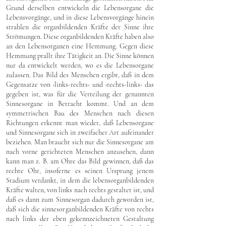
Grund derselben entwickeln die Lebensorgane die
Lebensvorgänge, und in diese Lebensvorgänge hinein
strahlen die organbildenden Kräfte der Sinne ihre
Strömungen. Diese organbildenden Kräfte haben also
an den Lebensorganen eine Hemmung. Gegen diese
Hemmung prallt ihre Tätigkeit an. Die Sinne können
nur da entwickelt werden, wo es die Lebensorgane
zulassen. Das Bild des Menschen ergibt, daß in dem
Gegensatze von ›links-rechts‹ und ›rechts-links‹ das
gegeben ist, was für die Verteilung der genannten
Sinnesorgane in Betracht kommt. Und an dem
symmetrischen Bau des Menschen nach diesen
Richtungen erkennt man wieder, daß Lebensorgane
und Sinnesorgane sich in zweifacher Art aufeinander
beziehen. Man braucht sich nur die Sinnesorgane am
nach vorne gerichteten Menschen anzusehen, dann
kann man z. B. am Ohre das Bild gewinnen, daß das
rechte Ohr, insoferne es seinen Ursprung jenem
Stadium verdankt, in dem die lebensorganbildenden
Kräfte walten, von links nach rechts gestaltet ist, und
daß es dann zum Sinnesorgan dadurch geworden ist,
daß sich die sinnesorganbildenden Kräfte von rechts
nach links der eben gekennzeichneten Gestaltung