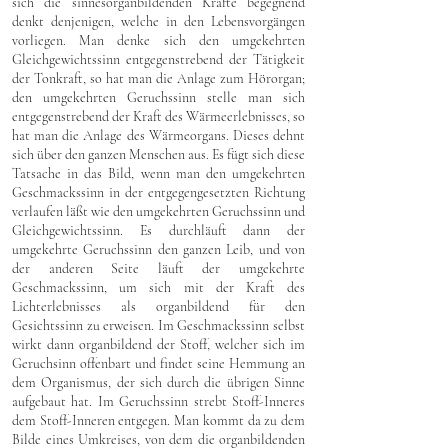
sich die sinnesorganbildenden Kräfte begegnend
denkt denjenigen, welche in den Lebensvorgängen
vorliegen. Man denke sich den umgekehrten
Gleichgewichtssinn entgegenstrebend der Tätigkeit
der Tonkraft, so hat man die Anlage zum Hörorgan;
den umgekehrten Geruchssinn stelle man sich
entgegenstrebend der Kraft des Wärmeerlebnisses, so
hat man die Anlage des Wärmeorgans. Dieses dehnt
sich über den ganzen Menschen aus. Es fügt sich diese
Tatsache in das Bild, wenn man den umgekehrten
Geschmackssinn in der entgegengesetzten Richtung
verlaufen läßt wie den umgekehrten Geruchssinn und
Gleichgewichtssinn. Es durchläuft dann der
umgekehrte Geruchssinn den ganzen Leib, und von
der anderen Seite läuft der umgekehrte
Geschmackssinn, um sich mit der Kraft des
Lichterlebnisses als organbildend für den
Gesichtssinn zu erweisen. Im Geschmackssinn selbst
wirkt dann organbildend der Stoff, welcher sich im
Geruchsinn offenbart und findet seine Hemmung an
dem Organismus, der sich durch die übrigen Sinne
aufgebaut hat. Im Geruchssinn strebt Stoff-Inneres
dem Stoff-Inneren entgegen. Man kommt da zu dem
Bilde eines Umkreises, von dem die organbildenden