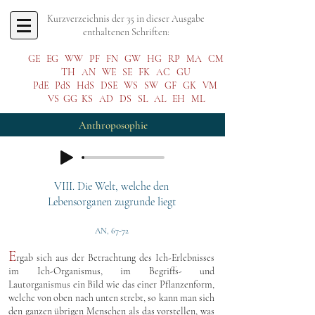
Kurzverzeichnis der 35 in dieser Ausgabe
enthaltenen Schriften:
GE
EG
WW
PF
FN
GW
HG
RP
MA
CM
TH
AN
WE
SE
FK
AC
GU
PdE
PdS
HdS
DSE
WS
SW
GF
GK
VM
VS
GG
KS
AD
DS
SL
AL
EH
ML
Anthroposophie
VIII. Die Welt, welche den
Lebensorganen zugrunde liegt
AN, 67-72
E
rgab sich aus der Betrachtung des Ich-Erlebnisses
im Ich-Organismus, im Begriffs- und
Lautorganismus ein Bild wie das einer Pflanzenform,
welche von oben nach unten strebt, so kann man sich
den ganzen übrigen Menschen als das vorstellen, was