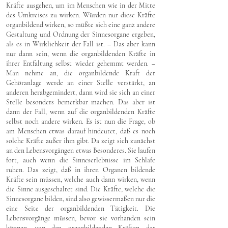
Kräfte ausgehen, um im Menschen wie in der Mitte
des Umkreises zu wirken. Würden nur diese Kräfte
organbildend wirken, so müßte sich eine ganz andere
Gestaltung und Ordnung der Sinnesorgane ergeben,
als es in Wirklichkeit der Fall ist. – Das aber kann
nur dann sein, wenn die organbildenden Kräfte in
ihrer Entfaltung selbst wieder gehemmt werden. –
Man nehme an, die organbildende Kraft der
Gehöranlage werde an einer Stelle verstärkt, an
anderen herabgemindert, dann wird sie sich an einer
Stelle besonders bemerkbar machen. Das aber ist
dann der Fall, wenn auf die organbildenden Kräfte
selbst noch andere wirken. Es ist nun die Frage, ob
am Menschen etwas darauf hindeutet, daß es noch
solche Kräfte außer ihm gibt. Da zeigt sich zunächst
an den Lebensvorgängen etwas Besonderes. Sie laufen
fort, auch wenn die Sinneserlebnisse im Schlafe
ruhen. Das zeigt, daß in ihren Organen bildende
Kräfte sein müssen, welche auch dann wirken, wenn
die Sinne ausgeschaltet sind. Die Kräfte, welche die
Sinnesorgane bilden, sind also gewissermaßen nur die
eine Seite der organbildenden Tätigkeit. Die
Lebensvorgänge müssen, bevor sie vorhanden sein
können, von den organbildenden Kräften der