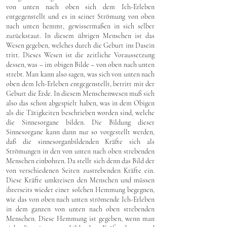
von unten nach oben sich dem Ich-Erleben
entgegenstellt und es in seiner Strömung von oben
nach unten hemmt, gewissermaßen in sich selber
zurückstaut. In diesem übrigen Menschen ist das
Wesen gegeben, welches durch die Geburt ins Dasein
tritt. Dieses Wesen ist die zeitliche Voraussetzung
dessen, was – im obigen Bilde – von oben nach unten
strebt. Man kann also sagen, was sich von unten nach
oben dem Ich-Erleben entgegenstellt, betritt mit der
Geburt die Erde. In diesem Menschenwesen muß sich
also das schon abgespielt haben, was in dem Obigen
als die Tätigkeiten beschrieben worden sind, welche
die Sinnesorgane bilden. Die Bildung dieser
Sinnesorgane kann dann nur so vorgestellt werden,
daß die sinnesorganbildenden Kräfte sich als
Strömungen in den von unten nach oben strebenden
Menschen einbohren. Da stellt sich denn das Bild der
von verschiedenen Seiten zustrebenden Kräfte ein.
Diese Kräfte umkreisen den Menschen und müssen
ihrerseits wieder einer solchen Hemmung begegnen,
wie das von oben nach unten strömende Ich-Erleben
in dem ganzen von unten nach oben strebenden
Menschen. Diese Hemmung ist gegeben, wenn man