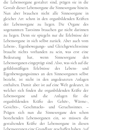
die Lebensorgane gestaltet sind, prägen sie in die
Gestalt dieser Lebensorgane die Sinnesorgane hinein.
Nun aber brauchen nicht alle Sinnesorgane in
gleicher Art schon in den organbildenden Kräften
der Lebensorgane zu liegen. Die Organe des
sogenannten Tastsinns brauchen gar nicht darinnen
zu liegen. Denn sie spiegeln nur die Erlebnisse der
Lebensorgane in sich selbst zurück. Aber auch vom
Lebens-, Eigenbewegungs- und Gleichgewichtssinne
braucht nichts vorhanden zu sein, was erst eine
Bedeutung hat, wenn Sinnesorgane den
Lebensorganen eingeprägt sind. Also, was sich auf die
gefühlsmäßigen Erlebnisse des Lebens- und
Eigenbewegungssinnes an den Sinnesorganen selbst
bezieht, ist nicht in den angedeuteten Anlagen
enthalten. Damit aber ist auf eine Welt gedeutet, in
welcher sich finden die organbildenden Kräfte der
Lebensorgane und die Anlagen für die
organbildenden Kräfte des Gehör-, Wärme-,
Gesichts-, Geschmacks- und Geruchssinnes. –
Prägen sich nun die Sinnesorgane den schon
bestehenden Lebensorganen ein, so müssen die
gestaltenden Kräfte der Lebensorgane in diesen
Lebensorganen eine Grundlage geschaffen haben. Auf