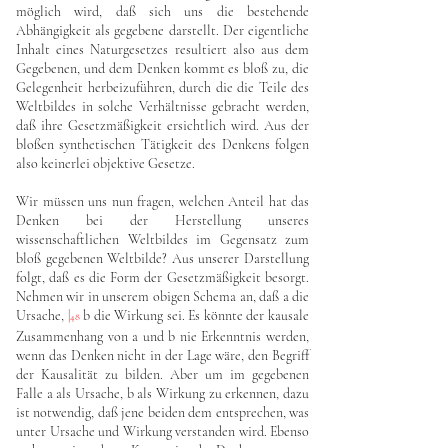
möglich wird, daß sich uns die bestehende
Abhängigkeit als gegebene darstellt. Der eigentliche
Inhalt eines Naturgesetzes resultiert also aus dem
Gegebenen, und dem Denken kommt es bloß zu, die
Gelegenheit herbeizuführen, durch die die Teile des
Weltbildes in solche Verhältnisse gebracht werden,
daß ihre Gesetzmäßigkeit ersichtlich wird. Aus der
bloßen synthetischen Tätigkeit des Denkens folgen
also keinerlei objektive Gesetze.
Wir müssen uns nun fragen, welchen Anteil hat das
Denken bei der Herstellung unseres
wissenschaftlichen Weltbildes im Gegensatz zum
bloß gegebenen Weltbilde? Aus unserer Darstellung
folgt, daß es die Form der Gesetzmäßigkeit besorgt.
Nehmen wir in unserem obigen Schema an, daß a die
Ursache,
|
b die Wirkung sei. Es könnte der kausale
48
Zusammenhang von a und b nie Erkenntnis werden,
wenn das Denken nicht in der Lage wäre, den Begriff
der Kausalität zu bilden. Aber um im gegebenen
Falle a als Ursache, b als Wirkung zu erkennen, dazu
ist notwendig, daß jene beiden dem entsprechen, was
unter Ursache und Wirkung verstanden wird. Ebenso