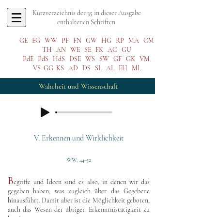
Kurzverzeichnis der 35 in dieser Ausgabe
enthaltenen Schriften:
GE
EG
WW
PF
FN
GW
HG
RP
MA
CM
TH
AN
WE
SE
FK
AC
GU
PdE
PdS
HdS
DSE
WS
SW
GF
GK
VM
VS
GG
KS
AD
DS
SL
AL
EH
ML
Wahrheit und Wissenschaft
V. Erkennen und Wirklichkeit
WW, 44-52
B
egriffe und Ideen sind es also, in denen wir das
gegeben haben, was zugleich über das Gegebene
hinausführt. Damit aber ist die Möglichkeit geboten,
auch das Wesen der übrigen Erkenntnistätigkeit zu