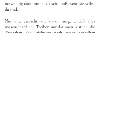
notwendig dann immer da sein muß, wenn sie selbst
da sind.
Nur eine Ansicht, die davon ausgeht, daß alles
wissenschaftliche Treiben nur darinnen bestehe, die
Tatsachen der Erfahrung nach außer denselben
liegenden, subjektiven Maximen zu verknüpfen, kann
glauben, daß a und b heute nach diesem, morgen
nach jenem Gesetze verknüpft sein können (J. St.
Mill.). Wer aber einsieht, daß die Naturgesetze aus
dem Gegebenen stammen, somit dasjenige sind, was
den Zusammenhang der Erscheinungen ausmacht
und bestimmt, dem wird es gar nicht einfallen, von
einer bloß komparativen Allgemeinheit der aus der
Beobachtung gewonnenen Gesetze zu sprechen.
Damit wollen wir natürlich nicht behaupten, daß die
von uns einmal als richtig angenommenen
Naturgesetze auch unbedingt gültig sein müssen.
Aber wenn ein späterer Fall ein aufgestelltes Gesetz
umstößt, dann rührt dies nicht davon her, daß
dasselbe das erstemal nur mit komparativer
Allgemeinheit hat gefolgert werden können, sondern
davon, daß es auch dazumal nicht vollkommen