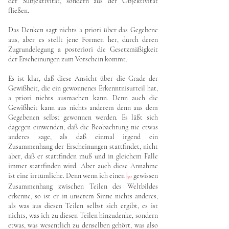
der Subjektivität, sondern aus der Objektivität
fließen.
Das Denken sagt nichts a priori über das Gegebene
aus, aber es stellt jene Formen her, durch deren
Zugrundelegung a posteriori die Gesetzmäßigkeit
der Erscheinungen zum Vorschein kommt.
Es ist klar, daß diese Ansicht über die Grade der
Gewißheit, die ein gewonnenes Erkenntnisurteil hat,
a priori nichts ausmachen kann. Denn auch die
Gewißheit kann aus nichts anderem denn aus dem
Gegebenen selbst gewonnen werden. Es läßt sich
dagegen einwenden, daß die Beobachtung nie etwas
anderes sage, als daß einmal irgend ein
Zusammenhang der Erscheinungen stattfindet, nicht
aber, daß er stattfinden muß und in gleichem Falle
immer stattfinden wird. Aber auch diese Annahme
ist eine irrtümliche. Denn wenn ich einen
|
gewissen
50
Zusammenhang zwischen Teilen des Weltbildes
erkenne, so ist er in unserem Sinne nichts anderes,
als was aus diesen Teilen selbst sich ergibt, es ist
nichts, was ich zu diesen Teilen hinzudenke, sondern
etwas, was wesentlich zu denselben gehört, was also