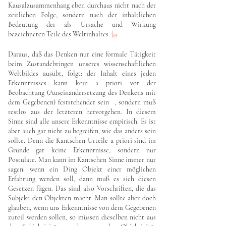
Kausalzusammenhang eben durchaus nicht nach der
zeitlichen Folge, sondern nach der inhaltlichen
Bedeutung der als Ursache und Wirkung
bezeichneten Teile des Weltinhaltes.
|
49
Daraus, daß das Denken nur eine formale Tätigkeit
beim Zustandebringen unseres wissenschaftlichen
Weltbildes ausübt, folgt: der Inhalt eines jeden
Erkenntnisses kann kein a priori vor der
Beobachtung (Auseinandersetzung des Denkens mit
dem Gegebenen) feststehender sein , sondern muß
restlos aus der letzteren hervorgehen. In diesem
Sinne sind alle unsere Erkenntnisse empirisch. Es ist
aber auch gar nicht zu begreifen, wie das anders sein
sollte. Denn die Kantschen Urteile a priori sind im
Grunde gar keine Erkenntnisse, sondern nur
Postulate. Man kann im Kantschen Sinne immer nur
sagen: wenn ein Ding Objekt einer möglichen
Erfahrung werden soll, dann muß es sich diesen
Gesetzen fügen. Das sind also Vorschriften, die das
Subjekt den Objekten macht. Man sollte aber doch
glauben, wenn uns Erkenntnisse von dem Gegebenen
zuteil werden sollen, so müssen dieselben nicht aus