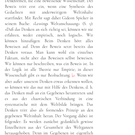
Denkformen, nie eine beweisende Wissenschaft. Der
Beweis tritt erst ein, wenn eine Synthesis des
Gedachten mit anderweitigem Weltinhalte
stattfindet. Mit Recht sagt daher Gideon Spicker in
seinem Buche: »Lessings Weltanschauung« (S. 5):
»Daß das Denken an sich richtig sei, können wir nie
erfahren, weder empirisch, noch logisch«. Wir
können hinzufügen: Beim Denken hört alles
Beweisen auf. Denn der Beweis setzt bereits das
Denken voraus. Man kann wohl ein einzelnes
Faktum, nicht aber das Beweisen selbst beweisen.
Wir können nur beschreiben, was ein Beweis ist. In
der Logik ist alle Theorie nur Empirie; in dieser
Wissenschaft gibt es nur Beobachtung.
|
Wenn wir
46
aber außer unserem Denken etwas erkennen wollen,
so können wir das nur mit Hilfe des Denkens, d. h.
das Denken muß an ein Gegebenes herantreten und
es aus der chaotischen Verbindung in eine
systematische mit dem Weltbilde bringen. Das
Denken tritt also als formendes Prinzip an den
gegebenen Weltinhalt heran. Der Vorgang dabei ist
folgender: Es werden zunächst gedanklich gewisse
Einzelheiten aus der Gesamtheit des Weltganzen
herausgehoben. Denn im Gegebenen ist eigentlich