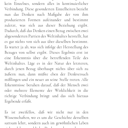
kein Einzelnes, sondern alles in kontinuierlicher
Verbindung. Diese gesonderten Einzelheiten bezieht
nun das Denken nach Maßgabe der von ihm
produzierten Formen aufeinander und bestimmt
zuletzt, was sich aus dieser Beziehung ergibt.
Dadurch, daß das Denken einen Bezug zwischen zwei
abgesonderten Partien des Weltinhaltes herstellt, hat
es gar nichts von sich aus über dieselben bestimmt.
Es wartet ja ab, was sich infolge der Herstellung des
Bezuges von selbst ergibt. Dieses Ergebnis erst ist
eine Erkenntnis über die betreffenden Teile des
Weltinhaltes. Läge es in der Natur des letzteren,
durch jenen Bezug überhaupt nichts über sich zu
äußern: nun, dann müßte eben der Denkversuch
mißlingen und ein neuer an seine Stelle treten. Alle
Erkenntnisse beruhen darauf, daß der Mensch zwei
oder mehrere Elemente der Wirklichkeit in die
richtige Verbindung bringt und das sich hieraus
Ergebende erfaßt.
Es ist zweifellos, daß wir nicht nur in den
Wissenschaften, wo es uns die Geschichte derselben
sattsam lehrt, sondern auch im gewöhnlichen Leben