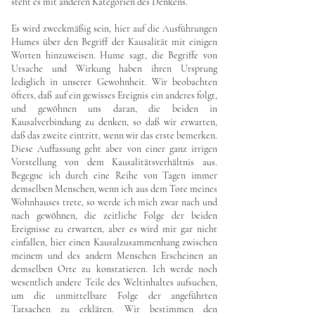
steht es mit anderen Kategorien des Denkens.
Es wird zweckmäßig sein, hier auf die Ausführungen
Humes über den Begriff der Kausalität mit einigen
Worten hinzuweisen. Hume sagt, die Begriffe von
Ursache und Wirkung haben ihren Ursprung
lediglich in unserer Gewohnheit. Wir beobachten
öfters, daß auf ein gewisses Ereignis ein anderes folgt,
und gewöhnen uns daran, die beiden in
Kausalverbindung zu denken, so daß wir erwarten,
daß das zweite eintritt, wenn wir das erste bemerken.
Diese Auffassung geht aber von einer ganz irrigen
Vorstellung von dem Kausalitätsverhältnis aus.
Begegne ich durch eine Reihe von Tagen immer
demselben Menschen, wenn ich aus dem Tore meines
Wohnhauses trete, so werde ich mich zwar nach und
nach gewöhnen, die zeitliche Folge der beiden
Ereignisse zu erwarten, aber es wird mir gar nicht
einfallen, hier einen Kausalzusammenhang zwischen
meinem und des andern Menschen Erscheinen an
demselben Orte zu konstatieren. Ich werde noch
wesentlich andere Teile des Weltinhaltes aufsuchen,
um die unmittelbare Folge der angeführten
Tatsachen zu erklären. Wir bestimmen den