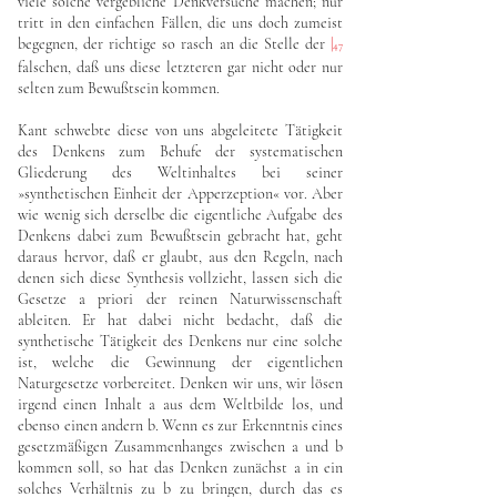
viele solche vergebliche Denkversuche machen; nur
tritt in den einfachen Fällen, die uns doch zumeist
begegnen, der richtige so rasch an die Stelle der
|
47
falschen, daß uns diese letzteren gar nicht oder nur
selten zum Bewußtsein kommen.
Kant schwebte diese von uns abgeleitete Tätigkeit
des Denkens zum Behufe der systematischen
Gliederung des Weltinhaltes bei seiner
»synthetischen Einheit der Apperzeption« vor. Aber
wie wenig sich derselbe die eigentliche Aufgabe des
Denkens dabei zum Bewußtsein gebracht hat, geht
daraus hervor, daß er glaubt, aus den Regeln, nach
denen sich diese Synthesis vollzieht, lassen sich die
Gesetze a priori der reinen Naturwissenschaft
ableiten. Er hat dabei nicht bedacht, daß die
synthetische Tätigkeit des Denkens nur eine solche
ist, welche die Gewinnung der eigentlichen
Naturgesetze vorbereitet. Denken wir uns, wir lösen
irgend einen Inhalt a aus dem Weltbilde los, und
ebenso einen andern b. Wenn es zur Erkenntnis eines
gesetzmäßigen Zusammenhanges zwischen a und b
kommen soll, so hat das Denken zunächst a in ein
solches Verhältnis zu b zu bringen, durch das es