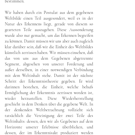
bestimmen.
Wir haben durch ein Postulat aus dem gegebenen
Weltbilde einen Teil ausgesondert, weil es in der
Natur des Erkennens liegt, gerade von diesem so
gearteten Teile auszugehen. Diese Aussonderung
wurde also nur gemacht, um das Erkennen begreifen
zu können. Damit müssen wir uns aber auch zugleich
klar darüber sein, daß wir die Einheit des Weltbildes
künstlich zerrissen haben. Wir müssen einsehen, daß
das von uns aus dem Gegebenen abgetrennte
Segment, abgesehen von unserer Forderung und
außer derselben, in einer notwendigen Verbindung
mit dem Weltinhalt stehe. Damit ist der nächste
Schritt der Erkenntnistheorie gegeben. Er wird
darinnen bestehen, die Einheit, welche behufs
Ermöglichung der Erkenntnis zerrissen worden ist,
wieder herzustellen. Diese Wiederherstellung
geschieht in dem Denken über die gegebene Welt. In
der denkenden Weltbetrachtung vollzieht sich
tatsächlich die Vereinigung der zwei Teile des
Weltinhalts: dessen, den wir als Gegebenes auf dem
Horizonte unserer Erlebnisse überblicken, und
dessen, der im Erkenntnisakt produziert werden