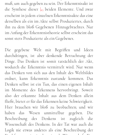
muß, um auch gegeben zu sein. Der Erkenntnisakt ist
die Synthese dieser
|
beiden Elemente. Und zwar
45
erscheint in jedem einzelnen Erkenntnisakte das eine
derselben als ein im Akte selbst Produziertes, durch
ihn zu dem bloß Gegebenen Hinzugebrachtes. Nur
im Anfang der Erkenntnistheorie selbst erscheint das
sonst stets Produzierte als ein Gegebenes.
Die gegebene Welt mit Begriffen und Ideen
durchdringen, ist aber denkende Betrachtung der
Dinge. Das Denken ist somit tatsächlich der Akt,
wodurch die Erkenntnis vermittelt wird. Nur wenn
das Denken von sich aus den Inhalt des Weltbildes
ordnet, kann Erkenntnis zustande kommen. Das
Denken selbst ist ein Tun, das einen eigenen Inhalt
im Momente des Erkennens hervorbringt. Soweit
also der erkannte Inhalt aus dem Denken allein
fließt, bietet er für das Erkennen keine Schwierigkeit.
Hier brauchen wir bloß zu beobachten; und wir
haben das Wesen unmittelbar gegeben. Die
Beschreibung des Denkens ist zugleich die
Wissenschaft des Denkens. In der Tat war auch die
Logik nie etwas anderes als eine Beschreibung der