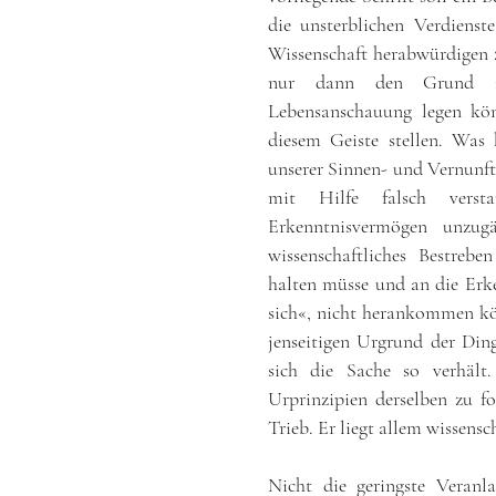
die unsterblichen Verdiens
Wissenschaft herabwürdigen z
nur dann den Grund zu
Lebensanschauung legen kö
diesem Geiste stellen. Was h
unserer Sinnen- und Vernunft
mit Hilfe falsch versta
Erkenntnisvermögen unzugä
wissenschaftliches Bestreb
halten müsse und an die Erke
sich«, nicht herankommen kö
jenseitigen Urgrund der Din
sich die Sache so verhäl
Urprinzipien derselben zu f
Trieb. Er liegt allem wissens
Nicht die geringste Veranl