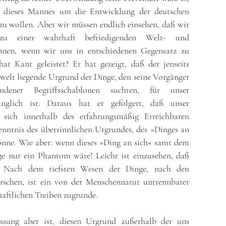
te dieses Mannes um die Entwicklung der deutschen
u wollen. Aber wir müssen endlich einsehen, daß wir
 einer wahrhaft befriedigenden Welt- und
nnen, wenn wir uns in entschiedenen Gegensatz zu
at Kant geleistet? Er hat gezeigt, daß der jenseits
welt liegende Urgru
nd der Dinge, den seine Vorgänger
ndener Begriffsschablonen suchten, für unser
nglich ist. Daraus hat er gefolgert, daß unser
en sich innerhalb des erfahrungsmäßig Erreichbaren
nntnis des übersinnlichen Urgrundes, des »Dinges an
nne. Wie aber: wenn dieses »Ding an sich« samt dem
ge nur ein Phantom wäre! Leicht ist einzusehen, daß
t. Nach dem tiefsten Wesen der Dinge, nach den
orschen, ist ein von der Menschennatur untrennbarer
chaftlichen Treiben zugrunde.
assung aber ist, diesen Urgrund außerhalb der uns