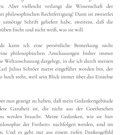
rn. Aber vielleicht verlangt die Wissenschaft der
er philosophischen Rechtfertigung! Dann ist zweierlei
 unnötige Schrift geliefert habe, zweitens, daß die
ben fischt und nicht weiß, was sie will.
de kann ich eine persönliche Bemerkung nicht
eine philosophischen Anschauungen bisher immer
e Weltanschauung dargelegt, in die ich durch meinen
Karl Julius Schröer zuerst eingeführt worden bin, der
o hoch steht, weil sein Blick immer über das Einzelne
 aber nun gezeigt zu haben, daß mein Gedankengebäude
dete Ganzheit ist, die nicht aus der Goetheschen
 zu werden braucht. Meine Gedanken, wie sie hier
hilosophie der Freiheit« nachfolgen werden, sind im
den. Und es geht nur aus einem tiefen Dankesgefühl