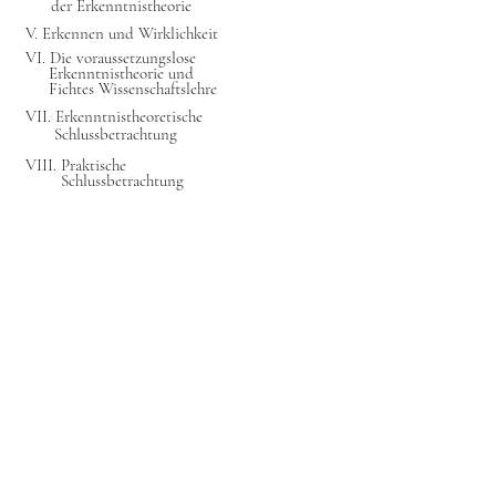
der Erkenntnistheorie
V. Erkennen und Wirklichkeit
VI. Die voraussetzungslose
Erkenntnistheorie und
Fichtes Wissenschaftslehre
VII. Erkenntnistheoretische
Schlussbetrachtung
VIII. Praktische
Schlussbetrachtung