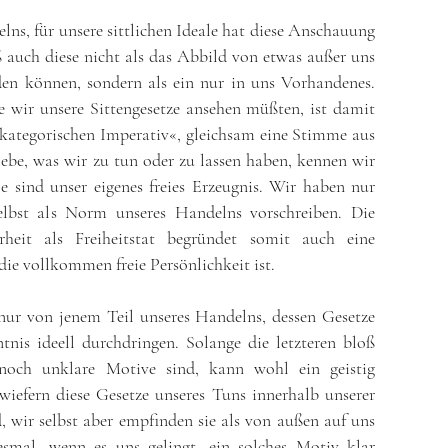
lns, für unsere sittlichen Ideale hat diese Anschauung
 auch diese nicht als das Abbild von etwas außer uns
en können, sondern als ein nur in uns Vorhandenes.
 wir unsere Sittengesetze ansehen müßten, ist damit
»kategorischen Imperativ«, gleichsam eine Stimme aus
iebe, was wir zu tun oder zu lassen haben, kennen wir
le sind unser eigenes freies Erzeugnis. Wir haben nur
elbst als Norm unseres Handelns vorschreiben. Die
eit als Freiheitstat begründet somit auch eine
die vollkommen freie Persönlichkeit ist.
 nur von jenem Teil unseres Handelns, dessen Gesetze
nis ideell durchdringen. Solange die letzteren bloß
h noch unklare Motive sind, kann wohl ein geistig
iefern diese Gesetze unseres Tuns innerhalb unserer
, wir selbst aber empfinden sie als von außen auf uns
esmal, wenn es uns gelingt, ein solches Motiv klar