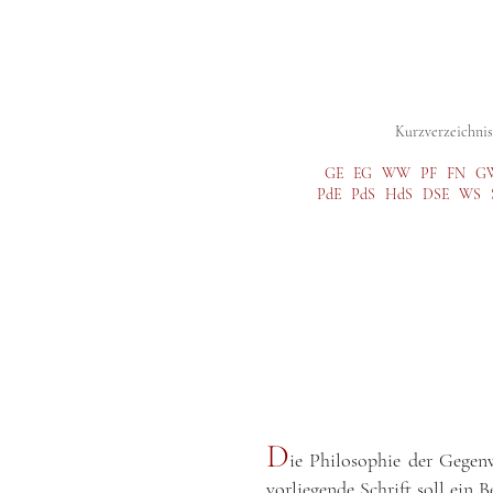
Digitale Studienausgabe
Gesamtausg
Kurzverzeichnis 
GE
EG
WW
PF
FN
G
PdE
PdS
HdS
DSE
WS
D
ie Philosophie der Gegen
vorliegende Schrift soll ein 