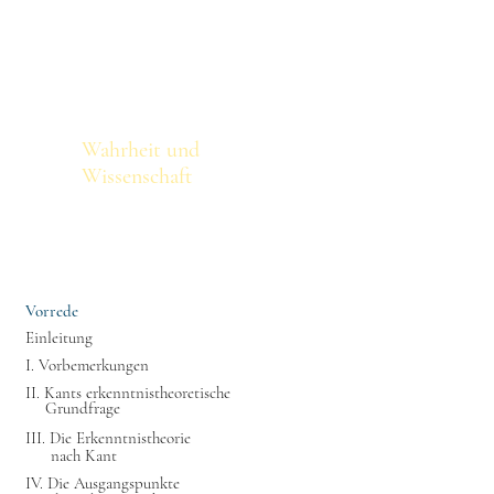
othek
Volltextsuche
Titel
Wahrheit und
Wissenschaft
Vorrede
Einleitung
I. Vorbemerkungen
II. Kants erkenntnistheoretische
Grundfrage
III. Die Erkenntnistheorie
nach Kant
IV. Die Ausgangspunkte