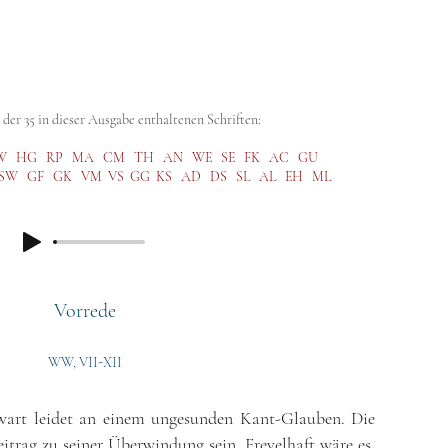
abe (GA)
Kritische Ausgabe (SKA)
Steiner Studies
Hörbibli
der 35 in dieser Ausgabe enthaltenen Schriften:
W
HG
RP
MA
CM
TH
AN
WE
SE
FK
AC
GU
SW
GF
GK
VM
VS
GG
KS
AD
DS
SL
AL
EH
ML
Vorrede
WW, VII-XII
wart leidet an einem ungesunden Kant-Glauben. Die
Beitrag zu seiner Überwindung sein. Frevelhaft wäre es,