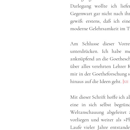
Darlegung wollte ich liefe
Gegenwart gar nicht nach ihr
gewiß: erstens, daß ich eine
moderne Gelehrsamkeit im Trü
Am Schlusse dieser Vorre
unterdrücken. Ich habe m
anknüpfend an die Goethesch
über alles verehrten Lehrer 
mir in der Goetheforschung s
hinaus auf die Ideen geht.
|
XII
Mit dieser Schrift hoffe ich
eine in sich selbst begrün
Weltanschauung abgeleitet
vorliegen und weiter als »P
Laufe vieler Jahre entstan