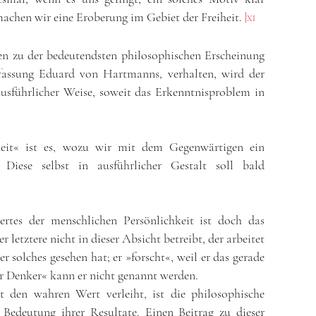
achen wir eine Eroberung im Gebiet der Freiheit.
|
XI
n zu der bedeutendsten philosophischen Erscheinung
fassung Eduard von Hartmanns, verhalten, wird der
 ausführlicher Weise, soweit das Erkenntnisproblem in
heit« ist es, wozu wir mit dem Gegenwärtigen ein
 Diese selbst in ausführlicher Gestalt soll bald
rtes der menschlichen Persönlichkeit ist doch das
r letztere nicht in dieser Absicht betreibt, der arbeitet
r solches gesehen hat; er »forscht«, weil er das gerade
ier Denker« kann er nicht genannt werden.
t den wahren Wert verleiht, ist die philosophische
Bedeutung ihrer Resultate. Einen Beitrag zu dieser