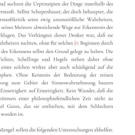
nd suchten die Urprinzipien der Dinge innerhalb des
ernunft. Selbst Schopenhauer, der doch behauptet, die
rnunftkritik seien ewig unumstößliche Wahrheiten,
seines Meisters abweichende Wege zur Erkenntnis der
chlagen. Das Verhängnis dieser Denker war, daß sie
hrheiten suchten, ohne für solches
|
Beginnen durch
IX
des Erkennens selbst den Grund gelegt zu haben. Die
ichtes, Schellings und Hegels stehen daher ohne
ines solchen wirkte aber auch schädigend auf die
ophen. Ohne Kenntnis der Bedeutung der reinen
ehung zum Gebiet der Sinneswahrnehmung bauten
Einseitigkeit auf Einseitigkeit. Kein Wunder, daß die
ürmen einer philosophiefeindlichen Zeit nicht zu
el Gutes, das sie enthielten, mit dem Schlechten
worden ist.
angel sollen die folgenden Untersuchungen abhelfen.