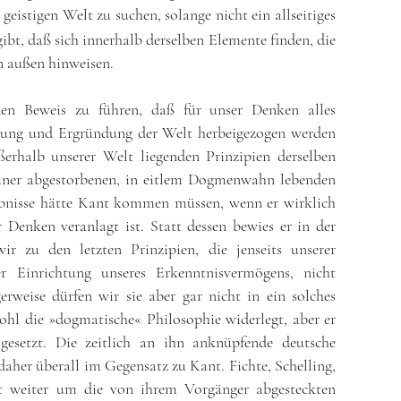
geistigen Welt zu suchen, solange nicht ein allseitiges
ibt, daß sich innerhalb derselben Elemente finden, die
n außen hinweisen.
den Beweis zu führen, daß für unser Denken alles
lärung und Ergründung der Welt herbeigezogen werden
halb unserer Welt liegenden Prinzipien derselben
 einer abgestorbenen, in eitlem Dogmenwahn lebenden
ebnisse hätte Kant kommen müssen, wenn er wirklich
 Denken veranlagt ist. Statt dessen bewies er in der
ir zu den letzten Prinzipien, die jenseits unserer
r Einrichtung unseres Erkenntnisvermögens, nicht
rweise dürfen wir sie aber gar nicht in ein solches
wohl die »dogmatische« Philosophie widerlegt, aber er
 gesetzt. Die zeitlich an ihn anknüpfende deutsche
daher überall im Gegensatz zu Kant. Fichte, Schelling,
t weiter um die von ihrem Vorgänger abgesteckten