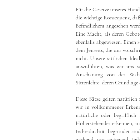
Für die Gesetze unseres Hande
die wichtige Konsequenz, daß
Befindlichem angesehen werd
Eine Macht, als deren Gebote
ebenfalls abgewiesen. Einen 
dem Jenseits, die uns vorschr
nicht. Unsere sittlichen Idea
auszuführen, was wir uns s
Anschauung von der Wahrh
Sittenlehre, deren Grundlage 
Diese Sätze gelten natürlich
wir in vollkommener Erkennt
natürliche oder begrifflic
Höherstehender erkennen, inw
Individualität begründet sind
wirkend, uns zwingend. Jed