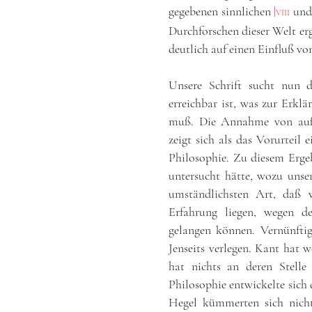
gegebenen sinnlichen
|
und 
VIII
Durchforschen dieser Welt erg
deutlich auf einen Einfluß vo
Unsere Schrift sucht nun 
erreichbar ist, was zur Erk
muß. Die Annahme von außer
zeigt sich als das Vorurteil
Philosophie. Zu diesem Erg
untersucht hätte, wozu unser
umständlichsten Art, daß w
Erfahrung liegen, wegen de
gelangen können. Vernünftige
Jenseits verlegen. Kant hat 
hat nichts an deren Stelle
Philosophie entwickelte sich 
Hegel kümmerten sich nich