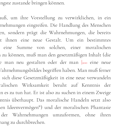
ringste zustande bringen können.
uß, um ihre Vorstellung zu verwirklichen, in ein
rnehmungen eingreifen. Die Handlung des Menschen
en, sondern prägt die Wahrnehmungen, die bereits
ilt ihnen eine neue Gestalt. Um ein bestimmtes
 eine Summe von solchen, einer moralischen
 zu können, muß man den gesetzmäßigen Inhalt (die
die man neu gestalten oder der man
|
eine neue
200
 Wahrnehmungsbildes begriffen haben. Man muß ferner
sich diese Gesetzmäßigkeit in eine neue verwandeln
ralischen Wirksamkeit beruht auf Kenntnis der
 es zu tun hat. Er ist also zu suchen in einem Zweige
nntnis überhaupt. Das moralische Handeln setzt also
en Ideenvermögen*) und der moralischen Phantasie
t der Wahrnehmungen umzuformen, ohne ihren
hang zu durchbrechen.