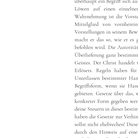
überhaupt ein Begriff sich au
Löwen auf einen einzelne
Wahrnehmung ist die Vorstell
Mittelglied von vornhere
Vorstellungen in seinem Bew
macht er das so, wie er es 
befohlen wird. Die Autorität
Überlieferung ganz bestimmt
Geistes. Der Christ handelt
Erlösers. Regeln haben fü
Unterlassen bestimmter Hand
Begriffsform, wenn sie Han
gebieten. Gesetze über das, 
konkreter Form gegeben werd
deine Steuern in dieser best
haben die Gesetze zur Verhi
sollst nicht ehebrechen! Dies
durch den Hinweis auf eine 