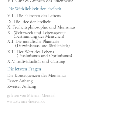
VII. Gibt es Grenzen des Erkennens?
Die Wirklichkeit der Freiheit
VIII. Die Faktoren des Lebens
IX. Die Idee der Freiheit
X. Freiheitsphilosophie und Monismus
XI. Weltzweck und Lebenszweck
(Bestimmung des Menschen)
XII. Die moralische Phantasie
(Darwinismus und Sittlichkeit)
XIII. Der Wert des Lebens
(Pessimismus und Optimismus)
XIV. Individualität und Gattung
Die letzten Fragen
Die Konsequenzen des Monismus
Erster Anhang
Zweiter Anhang
gelesen von Michael Mentzel
www.steiner-hoeren.de