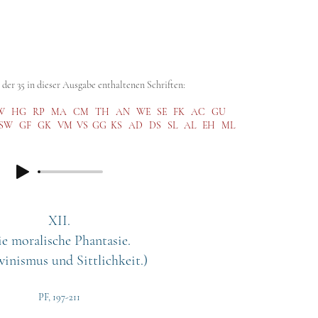
abe (GA)
Kritische Ausgabe (SKA)
Steiner Studies
Hörbibli
der 35 in dieser Ausgabe enthaltenen Schriften:
W
HG
RP
MA
CM
TH
AN
WE
SE
FK
AC
GU
SW
GF
GK
VM
VS
GG
KS
AD
DS
SL
AL
EH
ML
XII.
e moralische Phantasie.
inismus und Sittlichkeit.)
PF, 197-211