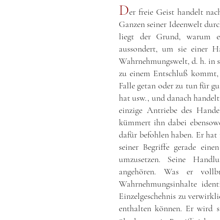
D
er freie Geist handelt na
Ganzen seiner Ideenwelt durc
liegt der Grund, warum er
aussondert, um sie einer 
Wahrnehmungswelt, d. h. in se
zu einem Entschluß kommt, 
Falle getan oder zu tun für g
hat usw., und danach handelt
einzige Antriebe des Handel
kümmert ihn dabei ebensowen
dafür befohlen haben. Er hat
seiner Begriffe gerade ei
umzusetzen. Seine Handl
angehören. Was er vollb
Wahrnehmungsinhalte identi
Einzelgeschehnis zu verwirkli
enthalten können. Er wird 