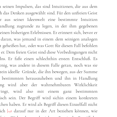
ch seinen Impulsen, das sind Intuitionen, die aus dem
h das Denken ausgewählt sind. Für den unfreien Geist
 aus seiner Ideenwelt eine bestimmte Intuition
Handlung zugrunde zu legen, in der ihm gegebenen
inen bisherigen Erlebnissen. Er erinnert sich, bevor er
daran, was jemand in einem dem seinigen analogen
ut geheißen hat, oder was Gott für diesen Fall befohlen
 er. Dem freien Geist sind diese Vorbedingungen nicht
ns. Er faßt einen schlechthin ersten Entschluß. Es
ig, was andere in diesem Falle getan, noch was sie
 rein ideelle Gründe, die ihn bewegen, aus der Summe
nen bestimmten herauszuheben und ihn in Handlung
ung wird aber der wahrnehmbaren Wirklichkeit
ringt, wird also mit einem ganz bestimmten
sch sein. Der Begriff wird sichin einem konkreten
chen haben. Er wird als Begriff diesen Einzelfall nicht
sich
|
darauf nur in der Art beziehen können, wie
198