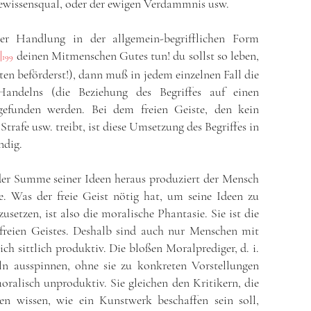
 Gewissensqual, oder der ewigen Verdammnis usw.
er Handlung in der allgemein-begrifflichen Form
t
|
deinen Mitmenschen Gutes tun! du sollst so leben,
199
en beförderst!), dann muß in jedem einzelnen Fall die
Handelns (die Beziehung des Begriffes auf einen
gefunden werden. Bei dem freien Geiste, den kein
trafe usw. treibt, ist diese Umsetzung des Begriffes in
ndig.
der Summe seiner Ideen heraus produziert der Mensch
e. Was der freie Geist nötig hat, um seine Ideen zu
usetzen, ist also die moralische Phantasie. Sie ist die
freien Geistes. Deshalb sind auch nur Menschen mit
ich sittlich produktiv. Die bloßen Moralprediger, d. i.
eln ausspinnen, ohne sie zu konkreten Vorstellungen
oralisch unproduktiv. Sie gleichen den Kritikern, die
zen wissen, wie ein Kunstwerk beschaffen sein soll,