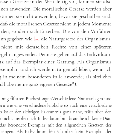
essen Gesetze in der Welt fertig vor, können sie also
enen anwenden. Die moralischen Gesetze werden aber
können sie nicht anwenden, bevor sie geschaffen sind.
 daß die moralischen Gesetze nicht in jedem Momente
rden, sondern sich forterben. Die von den Vorfahren
ann gegeben wie
|
die Naturgesetze des Organismus.
202
 nicht mit demselben Rechte von einer späteren
egeln angewendet. Denn sie gehen auf das Individuum
tz auf das Exemplar einer Gattung. Als Organismus
sexemplar, und ich werde naturgemäß leben, wenn ich
 in meinem besonderen Falle anwende; als sittliches
d habe meine ganz eigenen Gesetze*).
s angeführten Buches) sagt »Verschiedene Naturanlagen und
n wie eine verschiedene leibliche so auch eine verschiedene
so ist er der richtigen Erkenntnis ganz nahe, trifft aber den
nicht. Insofern ich Individuum bin, brauche ich keine Diät.
, das besondere Exemplar mit den allgemeinen Gesetzen der
bringen. Als Individuum bin ich aber kein Exemplar der