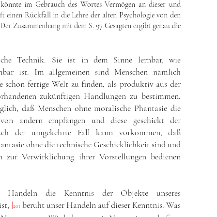
t könnte im Gebrauch des Wortes Vermögen an dieser und
ift einen Rückfall in die Lehre der alten Psychologie von den
 Der Zusammenhang mit dem S. 97 Gesagten ergibt genau die
ische Technik. Sie ist in dem Sinne lernbar, wie
rnbar ist. Im allgemeinen sind Menschen nämlich
die schon fertige Welt zu finden, als produktiv aus der
vorhandenen zukünftigen Handlungen zu bestimmen.
glich, daß Menschen ohne moralische Phantasie die
n von andern empfangen und diese geschickt der
Auch der umgekehrte Fall kann vorkommen, daß
ntasie ohne die technische Geschicklichkeit sind und
 zur Verwirklichung ihrer Vorstellungen bedienen
n Handeln die Kenntnis der Objekte unseres
ist,
|
beruht unser Handeln auf dieser Kenntnis. Was
201