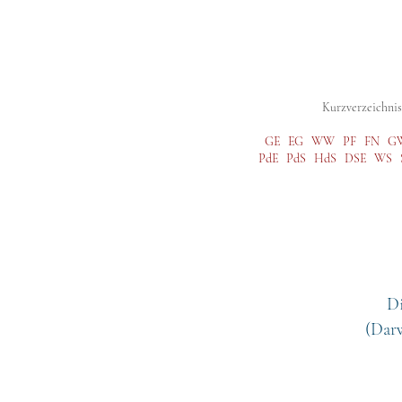
Digitale Studienausgabe
Gesamtausg
Kurzverzeichnis 
GE
EG
WW
PF
FN
G
PdE
PdS
HdS
DSE
WS
Di
(Darw