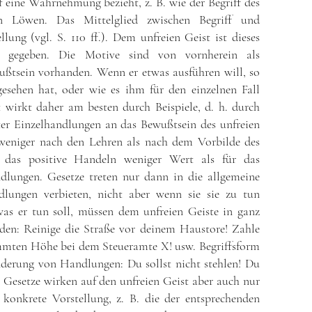
f eine Wahrnehmung bezieht, z. B. wie der Begriff des
n Löwen. Das Mittelglied zwischen Begriff und
ung (vgl. S. 110 ff.). Dem unfreien Geist ist dieses
in gegeben. Die Motive sind von vornherein als
ußtsein vorhanden. Wenn er etwas ausführen will, so
gesehen hat, oder wie es ihm für den einzelnen Fall
 wirkt daher am besten durch Beispiele, d. h. durch
er Einzelhandlungen an das Bewußtsein des unfreien
 weniger nach den Lehren als nach dem Vorbilde des
r das positive Handeln weniger Wert als für das
lungen. Gesetze treten nur dann in die allgemeine
dlungen verbieten, nicht aber wenn sie sie zu tun
was er tun soll, müssen dem unfreien Geiste in ganz
en: Reinige die Straße vor deinem Haustore! Zahle
immten Höhe bei dem Steueramte X! usw. Begriffsform
nderung von Handlungen: Du sollst nicht stehlen! Du
e Gesetze wirken auf den unfreien Geist aber auch nur
konkrete Vorstellung, z. B. die der entsprechenden