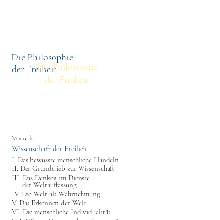
othek
Volltextsuche
Titel
Die Philosophie
Die Philosophie
der Freiheit
der Freiheit
Vorrede
Wissenschaft der Freiheit
I. Das bewusste menschliche Handeln
II. Der Grundtrieb zur Wissenschaft
III. Das Denken im Dienste
der Weltauffassung
IV. Die Welt als Wahrnehmung
V. Das Erkennen der Welt
VI. Die menschliche Individualität