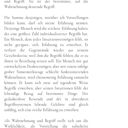
und Begriff. Sie ist der bestimmte, auf die
Wahrnehmung deutende Begriff.
Die Summe desjenigen, worüber ich Vorstellungen
bilden kann, darf ich meine Erfahrung nennen.
Derjenige Mensch wird die reichere Erfahrung haben,
der eine größere Zahl individualisierter Begriffe hat.
Ein Mensch, dem jedes Intuitionsvermögen fehlt, ist
nicht geeignet, sich Erfahrung zu erwerben. Er
verliert die Gegenstände wieder aus seinem
Gesichtskreise, weil ihm die Begriffe fehlen, die er zu
ihnen in Beziehung setzen soll. Ein Mensch mit gut
entwickeltem Denkvermögen, aber mit einem infolge
grober Sinneswerkzeuge schlecht funktionierenden
Wahrnehmen, wird ebensowenig Erfahrung sammeln
können. Er kann sich zwar auf irgendeine Weise
Begriffe erwerben; aber seinen Intuitionen fehlt der
lebendige Bezug auf bestimmte Dinge. Der
gedankenlose Reisende und der in abstrakten
Begriffssystemen lebende Gelehrte sind gleich
unfähig, sich eine reiche Erfahrung zu erwerben.
Als Wahrnehmung und Begriff stellt sich uns die
Wirklichkeit, als Vorstellung die subjektive