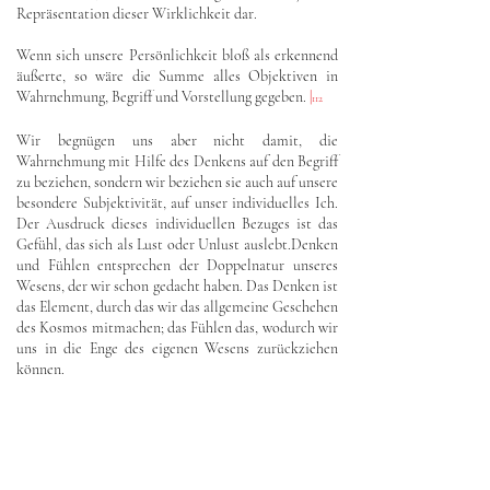
Repräsentation dieser Wirklichkeit dar.
Wenn sich unsere Persönlichkeit bloß als erkennend
äußerte, so wäre die Summe alles Objektiven in
Wahrnehmung, Begriff und Vorstellung gegeben.
|
112
Wir begnügen uns aber nicht damit, die
Wahrnehmung mit Hilfe des Denkens auf den Begriff
zu beziehen, sondern wir beziehen sie auch auf unsere
besondere Subjektivität, auf unser individuelles Ich.
Der Ausdruck dieses individuellen Bezuges ist das
Gefühl, das sich als Lust oder Unlust auslebt.Denken
und Fühlen entsprechen der Doppelnatur unseres
Wesens, der wir schon gedacht haben. Das Denken ist
das Element, durch das wir das allgemeine Geschehen
des Kosmos mitmachen; das Fühlen das, wodurch wir
uns in die Enge des eigenen Wesens zurückziehen
können.
Unser Denken verbindet uns mit der Welt; unser
Fühlen führt uns in uns selbst zurück, macht uns erst
zum Individuum. Wären wir bloß denkende und
wahrnehmende Wesen, so müßte unser ganzes Leben