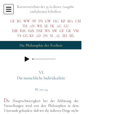
Kurzverzeichnis der 35 in dieser Ausgabe
enthaltenen Schriften:
GE
EG
WW
PF
FN
GW
HG
RP
MA
CM
TH
AN
WE
SE
FK
AC
GU
PdE
PdS
HdS
DSE
WS
SW
GF
GK
VM
VS
GG
KS
AD
DS
SL
AL
EH
ML
Die Philosophie der Freiheit
VI.
Die menschliche Individualität.
PF, 107-114
D
ie Hauptschwierigkeit bei der Erklärung der
Vorstellungen wird von den Philosophen in dem
Umstande gefunden, daß wir die äußeren Dinge nicht