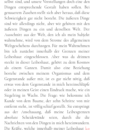
selbst sind, und unsere Vorstellungen doch eine den
Dingen entsprechende Gestalt haben sollen. Bei
genauerem Zusehen stellt sich aber heraus, daß diese
Schwierigkeit gar nicht besteht. Die äußeren Dinge
sind wir allerdings nicht, aber wir gehören mit den
äußeren Dingen zu ein und derselben Welt. Der
Ausschnitt aus der Welt, den ich als mein Subjekt
wahrnehme, wird von dem Strome des allgemeinen
Weltgeschehens durchzogen. Für mein Wahrnehmen
bin ich zunächst innerhalb der Grenzen meiner
Leibeshaut eingeschlossen. Aber was da drinnen
steckt in dieser Leibeshaut, gehört zu dem Kosmos
als einem Ganzen. Damit also eine Beziehung
bestehe zwischen meinem Organismus und dem
Gegenstande außer mir, ist es gar nicht nötig, daß
etwas von dem Gegenstande in mich hereinschlüpfe
oder in meinen Geist einen Eindruck mache, wie ein
Siegelring in Wachs. Die Frage: wie bekomme ich
Kunde von dem Baume, der zehn Schritte von mir
entfernt steht, ist völlig schief gestellt. Sie entspringt
aus der Anschauung, daß meine Leibesgrenzen
absolute Scheidewände seien, durch die die
Nachrichten von den Dingen in mich hereinwandern.
Die Kräfte, welche innerhalb meiner Leibeshaut
|
108