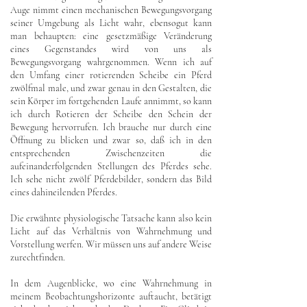
Auge nimmt einen mechanischen Bewegungsvorgang
seiner Umgebung als Licht wahr, ebensogut kann
man behaupten: eine gesetzmäßige Veränderung
eines Gegenstandes wird von uns als
Bewegungsvorgang wahrgenommen. Wenn ich auf
den Umfang einer rotierenden Scheibe ein Pferd
zwölfmal male, und zwar genau in den Gestalten, die
sein Körper im fortgehenden Laufe annimmt, so kann
ich durch Rotieren der Scheibe den Schein der
Bewegung hervorrufen. Ich brauche nur durch eine
Öffnung zu blicken und zwar so, daß ich in den
entsprechenden Zwischenzeiten die
aufeinanderfolgenden Stellungen des Pferdes sehe.
Ich sehe nicht zwölf Pferdebilder, sondern das Bild
eines dahineilenden Pferdes.
Die erwähnte physiologische Tatsache kann also kein
Licht auf das Verhältnis von Wahrnehmung und
Vorstellung werfen. Wir müssen uns auf andere Weise
zurechtfinden.
In dem Augenblicke, wo eine Wahrnehmung in
meinem Beobachtungshorizonte auftaucht, betätigt