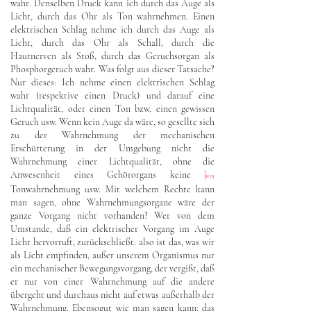
wahr. Denselben Druck kann ich durch das Auge als
Licht, durch das Ohr als Ton wahrnehmen. Einen
elektrischen Schlag nehme ich durch das Auge als
Licht, durch das Ohr als Schall, durch die
Hautnerven als Stoß, durch das Geruchsorgan als
Phosphorgeruch wahr. Was folgt aus dieser Tatsache?
Nur dieses: Ich nehme einen elektrischen Schlag
wahr (respektive einen Druck) und darauf eine
Lichtqualität, oder einen Ton bzw. einen gewissen
Geruch usw. Wenn kein Auge da wäre, so gesellte sich
zu der Wahrnehmung der mechanischen
Erschütterung in der Umgebung nicht die
Wahrnehmung einer Lichtqualität, ohne die
Anwesenheit eines Gehörorgans keine
|
109
Tonwahrnehmung usw. Mit welchem Rechte kann
man sagen, ohne Wahrnehmungsorgane wäre der
ganze Vorgang nicht vorhanden? Wer von dem
Umstande, daß ein elektrischer Vorgang im Auge
Licht hervorruft, zurückschließt: also ist das, was wir
als Licht empfinden, außer unserem Organismus nur
ein mechanischer Bewegungsvorgang, der vergißt, daß
er nur von einer Wahrnehmung auf die andere
übergeht und durchaus nicht auf etwas außerhalb der
Wahrnehmung. Ebensogut wie man sagen kann: das