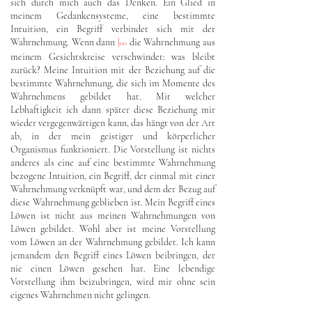
sich durch mich auch das Denken. Ein Glied in
meinem Gedankensysteme, eine bestimmte
Intuition, ein Begriff verbindet sich mit der
Wahrnehmung. Wenn dann
|
die Wahrnehmung aus
110
meinem Gesichtskreise verschwindet: was bleibt
zurück? Meine Intuition mit der Beziehung auf die
bestimmte Wahrnehmung, die sich im Momente des
Wahrnehmens gebildet hat. Mit welcher
Lebhaftigkeit ich dann später diese Beziehung mir
wieder vergegenwärtigen kann, das hängt von der Art
ab, in der mein geistiger und körperlicher
Organismus funktioniert. Die Vorstellung ist nichts
anderes als eine auf eine bestimmte Wahrnehmung
bezogene Intuition, ein Begriff, der einmal mit einer
Wahrnehmung verknüpft war, und dem der Bezug auf
diese Wahrnehmung geblieben ist. Mein Begriff eines
Löwen ist nicht aus meinen Wahrnehmungen von
Löwen gebildet. Wohl aber ist meine Vorstellung
vom Löwen an der Wahrnehmung gebildet. Ich kann
jemandem den Begriff eines Löwen beibringen, der
nie einen Löwen gesehen hat. Eine lebendige
Vorstellung ihm beizubringen, wird mir ohne sein
eigenes Wahrnehmen nicht gelingen.