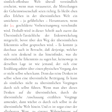
sinnlich-offenbare Welt überall verständlich
erscheint, wenn man voraussetzt, die Mitteilungen
der Geheimwissenschaft seien richtig. Es bleibt eben
alles Erleben in der übersinnlichen Welt ein
unsicheres – ja gefährliches – Herumtasten, wenn
der
|
geschilderte Vorbereitungsweg verschmäht
109
wird. Deshalb wird in dieser Schrift auch zuerst das
Übersinnlich-Tatsächliche der Erdentwickelung
mitgeteilt, bevor über den Weg der übersinnlichen
Erkenntnis selbst gesprochen wird. – Es kommt ja
durchaus auch in Betracht, daß derjenige, welcher
sich rein denkend in das hineinfindet, was die
übersinnliche Erkenntnis zu sagen hat, keineswegs in
derselben Lage ist wie jemand, der sich eine
Erzählung anhört über einen physischen Vorgang, den
er nicht selbst sehen kann. Denn das reine Denken ist
selbst schon eine übersinnliche Betätigung. Es kann
als sinnliches nicht zu übersinnlichen Vorgängen
durch sich selbst führen. Wenn man aber dieses
Denken auf die übersinnlichen, durch die
übersinnliche Anschauung erzählten Vorgänge
anwendet, dann wächst es durch sich selbst in die
übersinnliche Welt hinein. Und es ist sogar einer der
allerbesten Wege, zu eigener Wahrnehmung auf