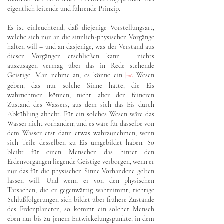
eigentlich leitende und führende Prinzip.
Es ist einleuchtend, daß diejenige Vorstellungsart,
welche sich nur an die sinnlich-physischen Vorgänge
halten will – und an dasjenige, was der Verstand aus
diesen Vorgängen erschließen kann – nichts
auszusagen vermag über das in Rede stehende
Geistige. Man nehme an, es könne ein
|
Wesen
106
geben, das nur solche Sinne hätte, die Eis
wahrnehmen können, nicht aber den feineren
Zustand des Wassers, aus dem sich das Eis durch
Abkühlung abhebt. Für ein solches Wesen wäre das
Wasser nicht vorhanden; und es wäre für dasselbe von
dem Wasser erst dann etwas wahrzunehmen, wenn
sich Teile desselben zu Eis umgebildet haben. So
bleibt für einen Menschen das hinter den
Erdenvorgängen liegende Geistige verborgen, wenn er
nur das für die physischen Sinne Vorhandene gelten
lassen will. Und wenn er von den physischen
Tatsachen, die er gegenwärtig wahrnimmt, richtige
Schlußfolgerungen sich bildet über frühere Zustände
des Erdenplaneten, so kommt ein solcher Mensch
eben nur bis zu jenem Entwickelungspunkte, in dem