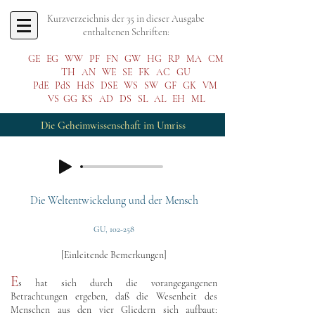
Kurzverzeichnis der 35 in dieser Ausgabe
enthaltenen Schriften:
GE
EG
WW
PF
FN
GW
HG
RP
MA
CM
TH
AN
WE
SE
FK
AC
GU
PdE
PdS
HdS
DSE
WS
SW
GF
GK
VM
VS
GG
KS
AD
DS
SL
AL
EH
ML
Die Geheimwissenschaft im Umriss
Die Weltentwickelung und der Mensch
GU, 102-258
[Einleitende Bemerkungen]
E
s hat sich durch die vorangegangenen
Betrachtungen ergeben, daß die Wesenheit des
Menschen aus den vier Gliedern sich aufbaut: