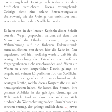
das vorangehende Geistige sich teilweise zu dem
Stofflichen verdichtete. Dieses vorangehende
Geistige sieht eine solche Betrachtungsweise
ebensowenig wie das Geistige, das unsichtbar auch
gegenwärtig hinter dem Stofflichen waltet.
Es kann erst in den letzten Kapiteln dieser Schrift
von den Wegen gesprochen werden, auf denen der
Mensch sich die Fähigkeit aneignet, in geistiger
Wahrnehmung auf die früheren Erdenzustände
zurückzublicken, von denen hier die Rede ist. Nur
angedeutet soll hier vorläufig werden, daß für die
geistige Forschung die Tatsachen auch urferner
Vergangenheiten nicht verschwunden sind. Wenn ein
Wesen zu einem körperlichen Dasein gelangt, so
vergeht mit seinem körperlichen Tod das Stoffliche.
Nicht in der gleichen Art »verschwinden« die
geistigen Kräfte, welche dieses Körperhafte aus sich
herausgetrieben haben. Sie lassen ihre Spuren, ihre
genauen Abbilder in der geistigen Grundlage der
Welt zurück. Und wer durch die sichtbare Welt
hindurch die Wahrnehmung zu dem Unsichtbaren zu
erheben vermag, der gelangt endlich dazu,
|
etwas
107
vor sich zu haben, was man mit einem gewaltigen