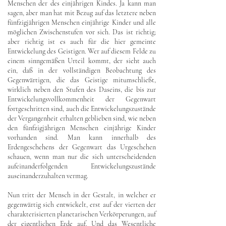
Menschen der des einjährigen Kindes. Ja kann man
sagen, aber man hat mit Bezug auf das letztere neben
fünfzigjährigen Menschen einjährige Kinder und alle
möglichen Zwischenstufen vor sich. Das ist richtig;
aber richtig ist es auch für die hier gemeinte
Entwickelung des Geistigen. Wer auf diesem Felde zu
einem sinngemäßen Urteil kommt, der sieht auch
ein, daß in der vollständigen Beobachtung des
Gegenwärtigen, die das Geistige mitumschließt,
wirklich neben den Stufen des Daseins, die bis zur
Entwickelungsvollkommenheit der Gegenwart
fortgeschritten sind, auch die Entwickelungszustände
der Vergangenheit erhalten geblieben sind, wie neben
den fünfzigjährigen Menschen einjährige Kinder
vorhanden sind. Man kann innerhalb des
Erdengeschehens der Gegenwart das Urgeschehen
schauen, wenn man nur die sich unterscheidenden
aufeinanderfolgenden Entwickelungszustände
auseinanderzuhalten vermag.
Nun tritt der Mensch in der Gestalt, in welcher er
gegenwärtig sich entwickelt, erst auf der vierten der
charakterisierten planetarischen Verkörperungen, auf
der eigentlichen Erde auf. Und das Wesentliche