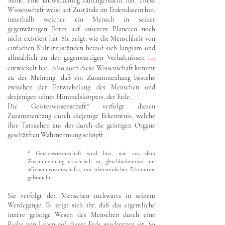
Sinne, eine Entwickelung durchgemacht hat. Diese
Wissenschaft weist auf Zustände im Erdendasein hin,
innerhalb welcher ein Mensch in seiner
gegenwärtigen Form auf unserem Planeten noch
nicht existiert hat. Sie zeigt, wie die Menschheit von
einfachen Kulturzuständen herauf sich langsam und
allmählich zu den gegenwärtigen Verhältnissen
|
103
entwickelt hat. Also auch diese Wissenschaft kommt
zu der Meinung, daß ein Zusammenhang bestehe
zwischen der Entwickelung des Menschen und
derjenigen seines Himmelskörpers, der Erde.
Die Geisteswissenschaft* verfolgt diesen
Zusammenhang durch diejenige Erkenntnis, welche
ihre Tatsachen aus der durch die geistigen Organe
geschärften Wahrnehmung schöpft.
* Geisteswissenschaft wird hier, wie aus dem
Zusammenhang ersichtlich ist, gleichbedeutend mit
»Geheimwissenschaft«, mit übersinnlicher Erkenntnis
gebraucht.
Sie verfolgt den Menschen rückwärts in seinem
Werdegange. Es zeigt sich ihr, daß das eigentliche
innere geistige Wesen des Menschen durch eine
Reihe von Leben auf dieser Erde geschritten ist. So