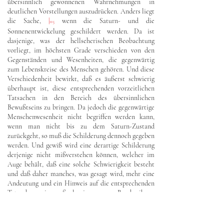
übersinnlich gewonnenen Wahrnehmungen in
deutlichen Vorstellungen auszudrücken. Anders liegt
die Sache,
|
wenn die Saturn- und die
115
Sonnenentwickelung geschildert werden. Da ist
dasjenige, was der hellseherischen Beobachtung
vorliegt, im höchsten Grade verschieden von den
Gegenständen und Wesenheiten, die gegenwärtig
zum Lebenskreise des Menschen gehören. Und diese
Verschiedenheit bewirkt, daß es äußerst schwierig
überhaupt ist, diese entsprechenden vorzeitlichen
Tatsachen in den Bereich des übersinnlichen
Bewußtseins zu bringen. Da jedoch die gegenwärtige
Menschenwesenheit nicht begriffen werden kann,
wenn man nicht bis zu dem Saturn-Zustand
zurückgeht, so muß die Schilderung dennoch gegeben
werden. Und gewiß wird eine derartige Schilderung
derjenige nicht mißverstehen können, welcher im
Auge behält, daß eine solche Schwierigkeit besteht
und daß daher manches, was gesagt wird, mehr eine
Andeutung und ein Hinweis auf die entsprechenden
Tatsachen sein muß als eine genaue Beschreibung
derselben.
Ein Widerspruch des hier und im folgenden