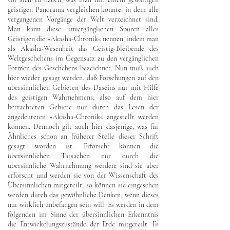
geistigen Panorama vergleichen könnte, in dem alle
vergangenen Vorgänge der Welt verzeichnet sind.
Man kann diese unvergänglichen Spuren alles
Geistigen die »Akasha-Chronik« nennen, indem man
als Akasha-Wesenheit das Geistig-Bleibende des
Weltgeschehens im Gegensatz zu den vergänglichen
Formen des Geschehens bezeichnet. Nun muß auch
hier wieder gesagt werden, daß Forschungen auf den
übersinnlichen Gebieten des Daseins nur mit Hilfe
des geistigen Wahrnehmens, also auf dem hier
betrachteten Gebiete nur durch das Lesen der
angedeuteten »Akasha-Chronik« angestellt werden
können. Dennoch gilt auch hier dasjenige, was für
Ähnliches schon an früherer Stelle dieser Schrift
gesagt worden ist. Erforscht können die
übersinnlichen Tatsachen nur durch die
übersinnliche Wahrnehmung werden; sind sie aber
erforscht und werden sie von der Wissenschaft des
Übersinnlichen mitgeteilt, so können sie eingesehen
werden durch das gewöhnliche Denken, wenn dieses
nur wirklich unbefangen sein will. Es werden in dem
folgenden im Sinne der übersinnlichen Erkenntnis
die Entwickelungszustände der Erde mitgeteilt. Es