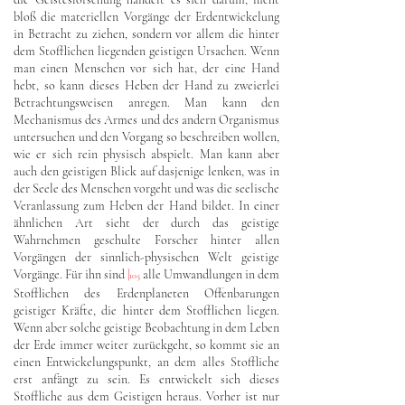
bloß die materiellen Vorgänge der Erdentwickelung
in Betracht zu ziehen, sondern vor allem die hinter
dem Stofflichen liegenden geistigen Ursachen. Wenn
man einen Menschen vor sich hat, der eine Hand
hebt, so kann dieses Heben der Hand zu zweierlei
Betrachtungsweisen anregen. Man kann den
Mechanismus des Armes und des andern Organismus
untersuchen und den Vorgang so beschreiben wollen,
wie er sich rein physisch abspielt. Man kann aber
auch den geistigen Blick auf dasjenige lenken, was in
der Seele des Menschen vorgeht und was die seelische
Veranlassung zum Heben der Hand bildet. In einer
ähnlichen Art sieht der durch das geistige
Wahrnehmen geschulte Forscher hinter allen
Vorgängen der sinnlich-physischen Welt geistige
Vorgänge. Für ihn sind
|
alle Umwandlungen in dem
105
Stofflichen des Erdenplaneten Offenbarungen
geistiger Kräfte, die hinter dem Stofflichen liegen.
Wenn aber solche geistige Beobachtung in dem Leben
der Erde immer weiter zurückgeht, so kommt sie an
einen Entwickelungspunkt, an dem alles Stoffliche
erst anfängt zu sein. Es entwickelt sich dieses
Stoffliche aus dem Geistigen heraus. Vorher ist nur