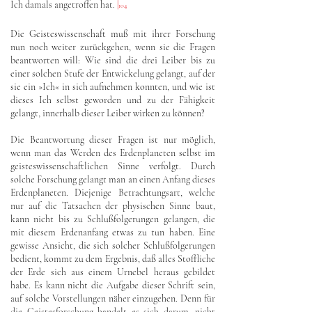
Ich damals angetroffen hat.
|
104
Die Geisteswissenschaft muß mit ihrer Forschung
nun noch weiter zurückgehen, wenn sie die Fragen
beantworten will: Wie sind die drei Leiber bis zu
einer solchen Stufe der Entwickelung gelangt, auf der
sie ein »Ich« in sich aufnehmen konnten, und wie ist
dieses Ich selbst geworden und zu der Fähigkeit
gelangt, innerhalb dieser Leiber wirken zu können?
Die Beantwortung dieser Fragen ist nur möglich,
wenn man das Werden des Erdenplaneten selbst im
geisteswissenschaftlichen Sinne verfolgt. Durch
solche Forschung gelangt man an einen Anfang dieses
Erdenplaneten. Diejenige Betrachtungsart, welche
nur auf die Tatsachen der physischen Sinne baut,
kann nicht bis zu Schlußfolgerungen gelangen, die
mit diesem Erdenanfang etwas zu tun haben. Eine
gewisse Ansicht, die sich solcher Schlußfolgerungen
bedient, kommt zu dem Ergebnis, daß alles Stoffliche
der Erde sich aus einem Urnebel heraus gebildet
habe. Es kann nicht die Aufgabe dieser Schrift sein,
auf solche Vorstellungen näher einzugehen. Denn für
die Geistesforschung handelt es sich darum, nicht