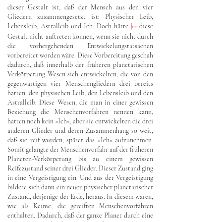
dieser Gestalt ist, daß der Mensch aus den vier
Gliedern zusammengesetzt ist: Physischer Leib,
Lebensleib, Astralleib und Ich. Doch hätte
|
diese
112
Gestalt nicht auftreten können, wenn sie nicht durch
die vorhergehenden Entwickelungstatsachen
vorbereitet worden wäre. Diese Vorbereitung geschah
dadurch, daß innerhalb der früheren planetarischen
Verkörperung Wesen sich entwickelten, die von den
gegenwärtigen vier Menschengliedern drei bereits
hatten: den physischen Leib, den Lebensleib und den
Astralleib. Diese Wesen, die man in einer gewissen
Beziehung die Menschenvorfahren nennen kann,
hatten noch kein »Ich«, aber sie entwickelten die drei
anderen Glieder und deren Zusammenhang so weit,
daß sie reif wurden, später das »Ich« aufzunehmen.
Somit gelangte der Menschenvorfahr auf der früheren
Planeten-Verkörperung bis zu einem gewissen
Reifezustand seiner drei Glieder. Dieser Zustand ging
in eine Vergeistigung ein. Und aus der Vergeistigung
bildete sich dann ein neuer physischer planetarischer
Zustand, derjenige der Erde, heraus. In diesem waren,
wie als Keime, die gereiften Menschenvorfahren
enthalten. Dadurch, daß der ganze Planet durch eine