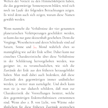
Welten der Vorzeit zu den Himmelskörpern haben,
die das gegenwärtige Sonnensystem bilden, wird sich
noch im Laufe der folgenden Betrachtungen zeigen.
Es wird denn auch sich zeigen, warum diese Namen
gewählt werden.
Wenn nunmehr die Verhältnisse der vier genannten
planetarischen Verkörperungen geschildert werden,
so kann das nur ganz skizzenhaft geschehen. Denn die
Vorgänge, Wesenheiten und deren Schicksale sind auf
Saturn, Sonne und
|
Mond wahrlich eben so
114
mannigfaltig wie auf der Erde selbst. Daher kann nur
einzelnes Charakteristische über diese Verhältnisse
in der Schilderung hervorgehoben werden, was
geeignet ist, zu veranschaulichen, wie sich die
Zustände der Erde aus den früheren herausgebildet
haben. Man muß dabei auch bedenken, daß diese
Zustände den gegenwärtigen immer unähnlicher
werden, je weiter man zurückgeht. Und doch kann
man sie ja nur dadurch schildern, daß man zur
Charakteristik die Vorstellungen benützt, welche
den gegenwärtigen Erdenverhältnissen entnommen
sind. Wenn also z. B. von Licht, von Wärme oder
ähnlichem für diese früheren Zustände gesprochen