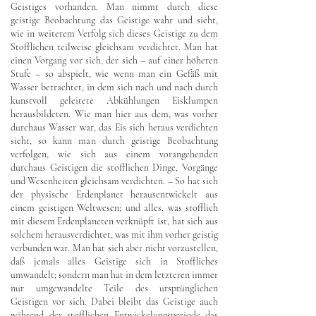
Geistiges vorhanden. Man nimmt durch diese
geistige Beobachtung das Geistige wahr und sieht,
wie in weiterem Verfolg sich dieses Geistige zu dem
Stofflichen teilweise gleichsam verdichtet. Man hat
einen Vorgang vor sich, der sich – auf einer höheren
Stufe – so abspielt, wie wenn man ein Gefäß mit
Wasser betrachtet, in dem sich nach und nach durch
kunstvoll geleitete Abkühlungen Eisklumpen
herausbildeten. Wie man hier aus dem, was vorher
durchaus Wasser war, das Eis sich heraus verdichten
sieht, so kann man durch geistige Beobachtung
verfolgen, wie sich aus einem vorangehenden
durchaus Geistigen die stofflichen Dinge, Vorgänge
und Wesenheiten gleichsam verdichten. – So hat sich
der physische Erdenplanet herausentwickelt aus
einem geistigen Weltwesen; und alles, was stofflich
mit diesem Erdenplaneten verknüpft ist, hat sich aus
solchem herausverdichtet, was mit ihm vorher geistig
verbunden war. Man hat sich aber nicht vorzustellen,
daß jemals alles Geistige sich in Stoffliches
umwandelt; sondern man hat in dem letzteren immer
nur umgewandelte Teile des ursprünglichen
Geistigen vor sich. Dabei bleibt das Geistige auch
während der stofflichen Entwickelungsperiode das