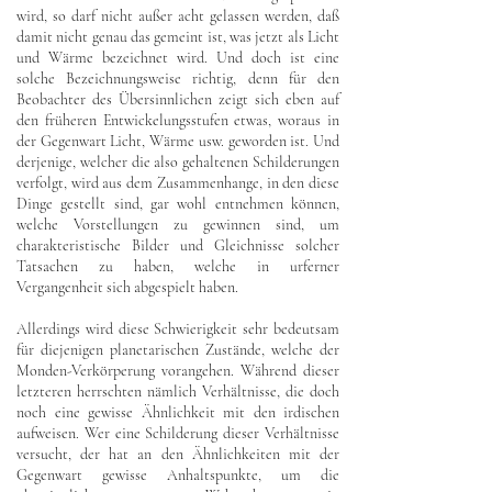
wird, so darf nicht außer acht gelassen werden, daß
damit nicht genau das gemeint ist, was jetzt als Licht
und Wärme bezeichnet wird. Und doch ist eine
solche Bezeichnungsweise richtig, denn für den
Beobachter des Übersinnlichen zeigt sich eben auf
den früheren Entwickelungsstufen etwas, woraus in
der Gegenwart Licht, Wärme usw. geworden ist. Und
derjenige, welcher die also gehaltenen Schilderungen
verfolgt, wird aus dem Zusammenhange, in den diese
Dinge gestellt sind, gar wohl entnehmen können,
welche Vorstellungen zu gewinnen sind, um
charakteristische Bilder und Gleichnisse solcher
Tatsachen zu haben, welche in urferner
Vergangenheit sich abgespielt haben.
Allerdings wird diese Schwierigkeit sehr bedeutsam
für diejenigen planetarischen Zustände, welche der
Monden-Verkörperung vorangehen. Während dieser
letzteren herrschten nämlich Verhältnisse, die doch
noch eine gewisse Ähnlichkeit mit den irdischen
aufweisen. Wer eine Schilderung dieser Verhältnisse
versucht, der hat an den Ähnlichkeiten mit der
Gegenwart gewisse Anhaltspunkte, um die