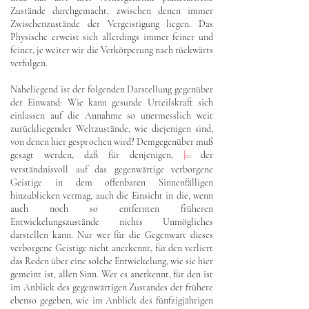
Zustände durchgemacht, zwischen denen immer
Zwischenzustände der Vergeistigung liegen. Das
Physische erweist sich allerdings immer feiner und
feiner, je weiter wir die Verkörperung nach rückwärts
verfolgen.
Naheliegend ist der folgenden Darstellung gegenüber
der Einwand: Wie kann gesunde Urteilskraft sich
einlassen auf die Annahme so unermesslich weit
zurückliegender Weltzustände, wie diejenigen sind,
von denen hier gesprochen wird? Demgegenüber muß
gesagt werden, daß für denjenigen,
|
der
111
verständnisvoll auf das gegenwärtige verborgene
Geistige in dem offenbaren Sinnenfälligen
hinzublicken vermag, auch die Einsicht in die, wenn
auch noch so entfernten früheren
Entwickelungszustände nichts Unmögliches
darstellen kann. Nur wer für die Gegenwart dieses
verborgene Geistige nicht anerkennt, für den verliert
das Reden über eine solche Entwickelung, wie sie hier
gemeint ist, allen Sinn. Wer es anerkennt, für den ist
im Anblick des gegenwärtigen Zustandes der frühere
ebenso gegeben, wie im Anblick des fünfzigjährigen