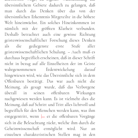
übersinnlichem Gebiete dadurch zu gelangen, daß
man durch das Denken über das von der
übersinnlichen Erkenntnis Mitgeteilte in die höhere
Welt hineinwächst. Ein solches Hineinkommen ist
nämlich mit der größten Klarheit verbunden.
Deshalb betrachtet auch eine gewisse Richtung
geisteswissenschaftlicher Forschung dieses Denken
als die gediegenste erste Stufe aller
geisteswissenschaftlichen Schulung. – Auch muß es
durchaus begreiflich erscheinen, daß in dieser Schrift
nicht in bezug auf alle Einzelheiten der im Geiste
wahrgenommenen Erdentwickelung darauf
hingewiesen wird, wie das Übersinnliche sich in dem
Offenbaren bestätigt. Das war auch nicht die
Meinung, als gesagt wurde, daß das Verborgene
überall in seinen offenbaren Wirkungen
nachgewiesen werden kann. Es ist vielmehr dies die
Meinung, daß auf Schritt und Tritt alles lichtvoll und
begreiflich für den Menschen werden kann, was ihm
entgegentritt, wenn
|
er die offenbaren Vorgänge
110
sich in die Beleuchtung rückt, welche ihm durch die
Geheimwissenschaft ermöglicht wird. Nur an
einzelnen charakteristischen Stellen mag in den