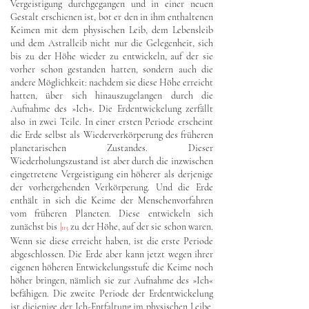
Vergeistigung durchgegangen und in einer neuen
Gestalt erschienen ist, bot er den in ihm enthaltenen
Keimen mit dem physischen Leib, dem Lebensleib
und dem Astralleib nicht nur die Gelegenheit, sich
bis zu der Höhe wieder zu entwickeln, auf der sie
vorher schon gestanden hatten, sondern auch die
andere Möglichkeit: nachdem sie diese Höhe erreicht
hatten, über sich hinauszugelangen durch die
Aufnahme des »Ich«. Die Erdentwickelung zerfällt
also in zwei Teile. In einer ersten Periode erscheint
die Erde selbst als Wiederverkörperung des früheren
planetarischen Zustandes. Dieser
Wiederholungszustand ist aber durch die inzwischen
eingetretene Vergeistigung ein höherer als derjenige
der vorhergehenden Verkörperung. Und die Erde
enthält in sich die Keime der Menschenvorfahren
vom früheren Planeten. Diese entwickeln sich
zunächst bis
|
zu der Höhe, auf der sie schon waren.
113
Wenn sie diese erreicht haben, ist die erste Periode
abgeschlossen. Die Erde aber kann jetzt wegen ihrer
eigenen höheren Entwickelungsstufe die Keime noch
höher bringen, nämlich sie zur Aufnahme des »Ich«
befähigen. Die zweite Periode der Erdentwickelung
ist diejenige der Ich-Entfaltung im physischen Leibe,