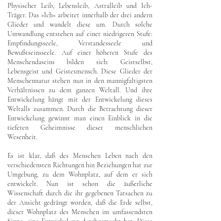
Physischer Leib, Lebensleib, Astralleib und Ich-
Träger. Das »Ich« arbeitet innerhalb der drei andern
Glieder und wandelt diese um. Durch solche
Umwandlung entstehen auf einer niedrigeren Stufe:
Empfindungsseele, Verstandesseele und
Bewußtseinsseele. Auf einer höheren Stufe des
Menschendaseins bilden sich: Geistselbst,
Lebensgeist und Geistesmensch. Diese Glieder der
Menschennatur stehen nun in den mannigfaltigsten
Verhältnissen zu dem ganzen Weltall. Und ihre
Entwickelung hängt mit der Entwickelung dieses
Weltalls zusammen. Durch die Betrachtung dieser
Entwickelung gewinnt man einen Einblick in die
tieferen Geheimnisse dieser menschlichen
Wesenheit.
Es ist klar, daß des Menschen Leben nach den
verschiedensten Richtungen hin Beziehungen hat zur
Umgebung, zu dem Wohnplatz, auf dem er sich
entwickelt. Nun ist schon die äußerliche
Wissenschaft durch die ihr gegebenen Tatsachen zu
der Ansicht gedrängt worden, daß die Erde selbst,
dieser Wohnplatz des Menschen im umfassendsten