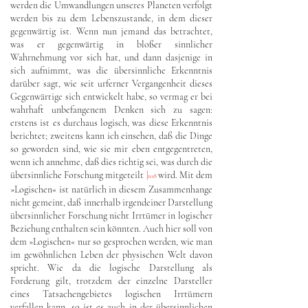
werden die Umwandlungen unseres Planeten verfolgt
werden bis zu dem Lebenszustande, in dem dieser
gegenwärtig ist. Wenn nun jemand das betrachtet,
was er gegenwärtig in bloßer sinnlicher
Wahrnehmung vor sich hat, und dann dasjenige in
sich aufnimmt, was die übersinnliche Erkenntnis
darüber sagt, wie seit urferner Vergangenheit dieses
Gegenwärtige sich entwickelt habe, so vermag er bei
wahrhaft unbefangenem Denken sich zu sagen:
erstens ist es durchaus logisch, was diese Erkenntnis
berichtet; zweitens kann ich einsehen, daß die Dinge
so geworden sind, wie sie mir eben entgegentreten,
wenn ich annehme, daß dies richtig sei, was durch die
übersinnliche Forschung mitgeteilt
|
wird. Mit dem
108
»Logischen« ist natürlich in diesem Zusammenhange
nicht gemeint, daß innerhalb irgendeiner Darstellung
übersinnlicher Forschung nicht Irrtümer in logischer
Beziehung enthalten sein könnten. Auch hier soll von
dem »Logischen« nur so gesprochen werden, wie man
im gewöhnlichen Leben der physischen Welt davon
spricht. Wie da die logische Darstellung als
Forderung gilt, trotzdem der einzelne Darsteller
eines Tatsachengebietes logischen Irrtümern
verfallen kann, so ist es auch in der übersinnlichen