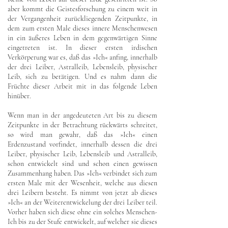
aber kommt die Geistesforschung zu einem weit in
der Vergangenheit zurückliegenden Zeitpunkte, in
dem zum ersten Male dieses innere Menschenwesen
in ein äußeres Leben in dem gegenwärtigen Sinne
eingetreten ist. In dieser ersten irdischen
Verkörperung war es, daß das »Ich« anfing, innerhalb
der drei Leiber, Astralleib, Lebensleib, physischer
Leib, sich zu betätigen. Und es nahm dann die
Früchte dieser Arbeit mit in das folgende Leben
hinüber.
Wenn man in der angedeuteten Art bis zu diesem
Zeitpunkte in der Betrachtung rückwärts schreitet,
so wird man gewahr, daß das »Ich« einen
Erdenzustand vorfindet, innerhalb dessen die drei
Leiber, physischer Leib, Lebensleib und Astralleib,
schon entwickelt sind und schon einen gewissen
Zusammenhang haben. Das »Ich« verbindet sich zum
ersten Male mit der Wesenheit, welche aus diesen
drei Leibern besteht. Es nimmt von jetzt ab dieses
»Ich« an der Weiterentwickelung der drei Leiber teil.
Vorher haben sich diese ohne ein solches Menschen-
Ich bis zu der Stufe entwickelt, auf welcher sie dieses