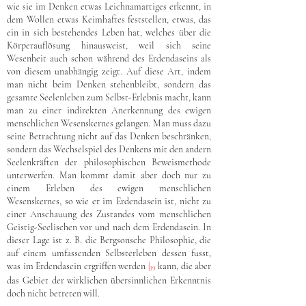
wie sie im Denken etwas Leichnamartiges erkennt, in
dem Wollen etwas Keimhaftes feststellen, etwas, das
ein in sich bestehendes Leben hat, welches über die
Körperauflösung hinausweist, weil sich seine
Wesenheit auch schon während des Erdendaseins als
von diesem unabhängig zeigt. Auf diese Art, indem
man nicht beim Denken stehenbleibt, sondern das
gesamte Seelenleben zum Selbst-Erlebnis macht, kann
man zu einer indirekten Anerkennung des ewigen
menschlichen Wesenskernes gelangen. Man muss dazu
seine Betrachtung nicht auf das Denken beschränken,
sondern das Wechselspiel des Denkens mit den andern
Seelenkräften der philosophischen Beweismethode
unterwerfen. Man kommt damit aber doch nur zu
einem Erleben des ewigen menschlichen
Wesenskernes, so wie er im Erdendasein ist, nicht zu
einer Anschauung des Zustandes vom menschlichen
Geistig-Seelischen vor und nach dem Erdendasein. In
dieser Lage ist z. B. die Bergsonsche Philosophie, die
auf einem umfassenden Selbsterleben dessen fusst,
was im Erdendasein ergriffen werden
|
kann, die aber
39
das Gebiet der wirklichen übersinnlichen Erkenntnis
doch nicht betreten will.