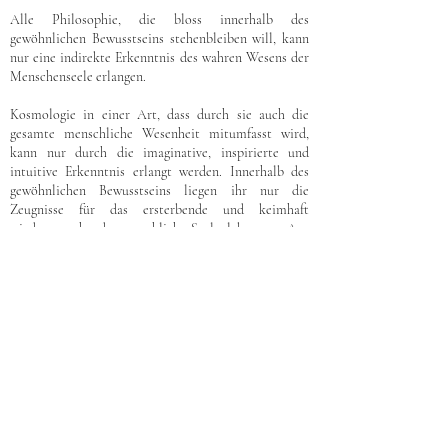
Alle Philosophie, die bloss innerhalb des
gewöhnlichen Bewusstseins stehenbleiben will, kann
nur eine indirekte Erkenntnis des wahren Wesens der
Menschenseele erlangen.
Kosmologie in einer Art, dass durch sie auch die
gesamte menschliche Wesenheit mitumfasst wird,
kann nur durch die imaginative, inspirierte und
intuitive Erkenntnis erlangt werden. Innerhalb des
gewöhnlichen Bewusstseins liegen ihr nur die
Zeugnisse für das ersterbende und keimhaft
wiedererwachende menschliche Seelenleben vor. Aus
diesem Tatbestand kann sie sich bei unbefangener
Betrachtung Ideen bilden, die auf Kosmisches
hindeuten und ein solches erschliessen lassen. Allein
diese Ideen sind eben doch nur dasjenige, was aus dem
geistigen Kosmos in das Menschen-Innere
hereinstrahlt und sich dazu auch noch innerhalb des
Menschen in veränderter Form zeigt. Die Philosophie
hatte in früheren Zeiten zwar noch einen Teil, der als
Kosmologie auftrat. Allein der wirkliche Inhalt dieser
Kosmologie waren sehr abstrakt gewordene Ideen, die
sich traditionell aus alten Formen der Kosmologie