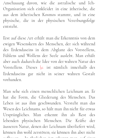
Anschauung davon, wie die astralische und Ich-
Organisation sich einkleidet in eine ätherische, die
aus dem ätherischen Kosmos stammt, und in eine
physische, die in der physischen Vererbungsfolge
entsteht.
Erst auf diese Art erhält man die Erkenntnis von dem
ewigen Wesenskern des Menschen, der sich während
des Erdendaseins in dem Abglanz des Vorstellens,
Fühlens und Wollens der Seele auslebt. Man erhält
aber auch dadurch die Idee von der wahren Natur des
Vorstellens. Dieses
|
ist nämlich innerhalb des
36
Erdendaseins gar nicht in seiner wahren Gestalt
vorhanden.
Man sehe sich einen menschlichen Leichnam an. Er
hat die Form, die Gliederung des Menschen. Das
Leben ist aus ihm geschwunden. Versteht man das
Wesen des Leichnams, so hält man ihn nicht für etwas
Ursprüngliches. Man erkennt ihn als Rest des
lebenden physischen Menschen. Die Kräfte der
äusseren Natur, denen der Leichnam überliefert wird,
können ihn wohl zerstören; sie können ihn aber nicht