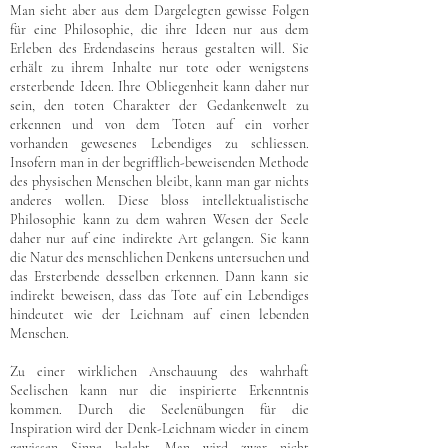
Man sieht aber aus dem Dargelegten gewisse Folgen
für eine Philosophie, die ihre Ideen nur aus dem
Erleben des Erdendaseins heraus gestalten will. Sie
erhält zu ihrem Inhalte nur tote oder wenigstens
ersterbende Ideen. Ihre Obliegenheit kann daher nur
sein, den toten Charakter der Gedankenwelt zu
erkennen und von dem Toten auf ein vorher
vorhanden gewesenes Lebendiges zu schliessen.
Insofern man in der begrifflich-beweisenden Methode
des physischen Menschen bleibt, kann man gar nichts
anderes wollen. Diese bloss intellektualistische
Philosophie kann zu dem wahren Wesen der Seele
daher nur auf eine indirekte Art gelangen. Sie kann
die Natur des menschlichen Denkens untersuchen und
das Ersterbende desselben erkennen. Dann kann sie
indirekt beweisen, dass das Tote auf ein Lebendiges
hindeutet wie der Leichnam auf einen lebenden
Menschen.
Zu einer wirklichen Anschauung des wahrhaft
Seelischen kann nur die inspirierte Erkenntnis
kommen. Durch die Seelenübungen für die
Inspiration wird der Denk-Leichnam wieder in einem
gewissen Sinne belebt. Man wird zwar nicht