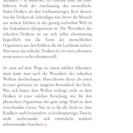
aufbauen. ‒ In ähnlicher Art erkennt man, auf einer
höheren Stufe der Anschauung, das menschliche
Erden-Denken als den leichnamartigen Rest dessen,
was das Denken als Lebendiges war, bevor der Mensch
aus seinem Erleben in der geistig-seelischen Welt in
das Erdendasein übergetreten ist. Die Wesenheit des
irdischen Denkens ist aus sich selbst ebensowenig
begreiflich wie die Form des menschlichen
Organismus aus den Kräften, die im Leichnam walten.
Man muss das irdische Denken als ein totes erkennen,
wenn man es recht erkennen will.
Ist man auf dem Wege zu einem solchen Erkennen,
dann kann man auch die Wesenheit des irdischen
Wollens durchschauen. Man erkennt dieses als einen
in einer gewissen Art jüngeren Bestandteil der Seele.
Was sich hinter dem Wollen verbirgt, steht zu dem
Denken in einer solchen Beziehung, wie für den
physischen Organismus das ganz junge Kind zu dem
ersterbenden Greise. Nur ist es für die Seele so, dass
Kindheit und Greisenalter, ja leichnamartiges Dasein,
nicht nacheinander sich entwickeln, sondern
nebeneinander bestehen.
|
37