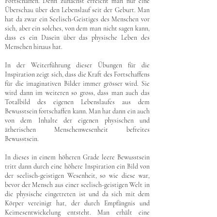
Fortschaffen. Denn zunächst erreicht man nur eine
Überschau über den Lebenslauf seit der Geburt. Man
hat da zwar ein Seelisch-Geistiges des Menschen vor
sich, aber ein solches, von dem man nicht sagen kann,
dass es ein Dasein über das physische Leben des
Menschen hinaus hat.
In der Weiterführung dieser Übungen für die
Inspiration zeigt sich, dass die Kraft des Fortschaffens
für die imaginativen Bilder immer grösser wird. Sie
wird dann im weiteren so gross, dass man auch das
Totalbild des eigenen Lebenslaufes aus dem
Bewusstsein fortschaffen kann. Man hat dann ein auch
von dem Inhalte der eigenen physischen und
ätherischen Menschenwesenheit befreites
Bewusstsein.
In dieses in einem höheren Grade leere Bewusstsein
tritt dann durch eine höhere Inspiration ein Bild von
der seelisch-geistigen Wesenheit, so wie diese war,
bevor der Mensch aus einer seelisch-geistigen Welt in
die physische eingetreten ist und da sich mit dem
Körper vereinigt hat, der durch Empfängnis und
Keimesentwickelung entsteht. Man erhält eine