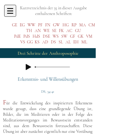
Kurzverzeichnis der 35 in dieser Ausgabe
enthaltenen Schriften:
GE
EG
WW
PF
FN
GW
HG
RP
MA
CM
TH
AN
WE
SE
FK
AC
GU
PdE
PdS
HdS
DSE
WS
SW
GF
GK
VM
VS
GG
KS
AD
DS
SL
AL
EH
ML
Drei Schritte der Anthroposophie
Erkenntnis- und Willensübungen
DS, 34-41
F
ür die Entwickelung des inspirierten Erkennens
wurde gesagt, dass eine grundlegende Übung ist,
Bilder, die im Meditieren oder in der Folge des
Meditationsvorganges im Bewusstsein entstanden
sind, aus dem Bewusstsein fortzuschaffen. Diese
Übung ist aber zunächst eigentlich nur eine Vorübung