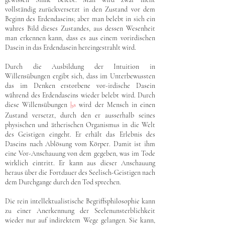
vollständig zurückversetzt in den Zustand vor dem
Beginn des Erdendaseins; aber man belebt in sich ein
wahres Bild dieses Zustandes, aus dessen Wesenheit
man erkennen kann, dass es aus einem vorirdischen
Dasein in das Erdendasein hereingestrahlt wird.
Durch die Ausbildung der Intuition in
Willensübungen ergibt sich, dass im Unterbewussten
das im Denken erstorbene vor-irdische Dasein
während des Erdendaseins wieder belebt wird. Durch
diese Willensübungen
|
wird der Mensch in einen
38
Zustand versetzt, durch den er ausserhalb seines
physischen und ätherischen Organismus in die Welt
des Geistigen eingeht. Er erhält das Erlebnis des
Daseins nach Ablösung vom Körper. Damit ist ihm
eine Vor-Anschauung von dem gegeben, was im Tode
wirklich eintritt. Er kann aus dieser Anschauung
heraus über die Fortdauer des Seelisch-Geistigen nach
dem Durchgange durch den Tod sprechen.
Die rein intellektualistische Begriffsphilosophie kann
zu einer Anerkennung der Seelenunsterblichkeit
wieder nur auf indirektem Wege gelangen. Sie kann,