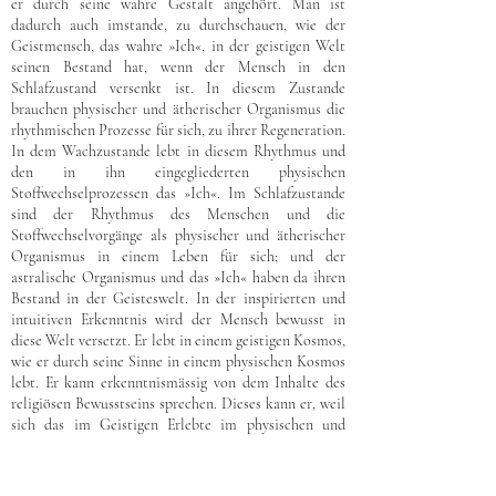
er durch seine wahre Gestalt angehört. Man ist
dadurch auch imstande, zu durchschauen, wie der
Geistmensch, das wahre »Ich«, in der geistigen Welt
seinen Bestand hat, wenn der Mensch in den
Schlafzustand versenkt ist. In diesem Zustande
brauchen physischer und ätherischer Organismus die
rhythmischen Prozesse für sich, zu ihrer Regeneration.
In dem Wachzustande lebt in diesem Rhythmus und
den in ihn eingegliederten physischen
Stoffwechselprozessen das »Ich«. Im Schlafzustande
sind der Rhythmus des Menschen und die
Stoffwechselvorgänge als physischer und ätherischer
Organismus in einem Leben für sich; und der
astralische Organismus und das »Ich« haben da ihren
Bestand in der Geisteswelt. In der inspirierten und
intuitiven Erkenntnis wird der Mensch bewusst in
diese Welt versetzt. Er lebt in einem geistigen Kosmos,
wie er durch seine Sinne in einem physischen Kosmos
lebt. Er kann erkenntnismässig von dem Inhalte des
religiösen Bewusstseins sprechen. Dieses kann er, weil
sich das im Geistigen Erlebte im physischen und
ätherischen Menschen spiegelt und die Spiegelbilder
in der Sprache ausgedrückt werden können. Sie haben
dann in dieser Ausdrucksform einen Inhalt, der dem