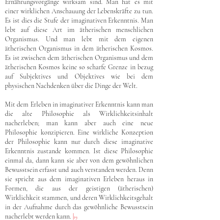
Ernährungsvorgänge wirksam sind. Man hat es mit
einer wirklichen Anschauung der Lebenskräfte zu tun.
Es ist dies die Stufe der imaginativen Erkenntnis. Man
lebt auf diese Art im ätherischen menschlichen
Organismus. Und man lebt mit dem eigenen
ätherischen Organismus in dem ätherischen Kosmos.
Es ist zwischen dem ätherischen Organismus und dem
ätherischen Kosmos keine so scharfe Grenze in bezug
auf Subjektives und Objektives wie bei dem
physischen Nachdenken über die Dinge der Welt.
Mit dem Erleben in imaginativer Erkenntnis kann man
die alte Philosophie als Wirklichkeitsinhalt
nacherleben; man kann aber auch eine neue
Philosophie konzipieren. Eine wirkliche Konzeption
der Philosophie kann nur durch diese imaginative
Erkenntnis zustande kommen. Ist diese Philosophie
einmal da, dann kann sie aber von dem gewöhnlichen
Bewusstsein erfasst und auch verstanden werden. Denn
sie spricht aus dem imaginativen Erleben heraus in
Formen, die aus der geistigen (ätherischen)
Wirklichkeit stammen, und deren Wirklichkeitsgehalt
in der Aufnahme durch das gewöhnliche Bewusstsein
nacherlebt werden kann.
|
19