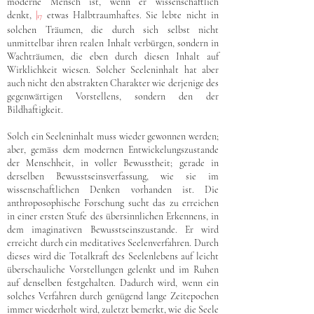
moderne Mensch ist, wenn er wissenschaftlich
denkt,
|
etwas Halbtraumhaftes. Sie lebte nicht in
17
solchen Träumen, die durch sich selbst nicht
unmittelbar ihren realen Inhalt verbürgen, sondern in
Wachträumen, die eben durch diesen Inhalt auf
Wirklichkeit wiesen. Solcher Seeleninhalt hat aber
auch nicht den abstrakten Charakter wie derjenige des
gegenwärtigen Vorstellens, sondern den der
Bildhaftigkeit.
Solch ein Seeleninhalt muss wieder gewonnen werden;
aber, gemäss dem modernen Entwickelungszustande
der Menschheit, in voller Bewusstheit; gerade in
derselben Bewusstseinsverfassung, wie sie im
wissenschaftlichen Denken vorhanden ist. Die
anthroposophische Forschung sucht das zu erreichen
in einer ersten Stufe des übersinnlichen Erkennens, in
dem imaginativen Bewusstseinszustande. Er wird
erreicht durch ein meditatives Seelenverfahren. Durch
dieses wird die Totalkraft des Seelenlebens auf leicht
überschauliche Vorstellungen gelenkt und im Ruhen
auf denselben festgehalten. Dadurch wird, wenn ein
solches Verfahren durch genügend lange Zeitepochen
immer wiederholt wird, zuletzt bemerkt, wie die Seele