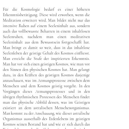
Für die Kosmologie bedarf es einer höheren
Erkenntnisbetätigung. Diese wird erworben, wenn die
Meditation erweitert wird. Man bildet nicht nur das
intensive Ruhen auf einem Seeleninhalt aus, sondern
auch das vollbewusste Beharren in einem inhaltlosen
Seelenruhen, nachdem man einen meditativen
Seeleninhalt aus dem Bewusstsein fortgeschafft hat.
Man bringt es damit so weit, dass in das inhaltlose
Seelenleben der geistige Gehalt des Kosmos einfliesst.
Man erreicht die Stufe der inspirierten Erkenntnis.
Man hat vor sich einen geistigen Kosmos, wie man vor
den Sinnen den physischen Kosmos hat. Man gelangt
dazu, in den Kräften des geistigen Kosmos dasjenige
anzuschauen, was im Atmungsprozesse zwischen dem
Menschen und dem Kosmos geistig vorgeht. In den
Vorgängen dieses Atmungsprozesses und in den
übrigen rhythmischen Prozessen des Menschen findet
man das physische Abbild dessen, was im Geistigen
existiert an dem astralischen Menschenorganismus.
Man kommt zu der Anschauung, wie dieser astralische
Organismus ausserhalb des Erdenlebens im geistigen
Kosmos seinen Bestand hat und wie er sich durch das