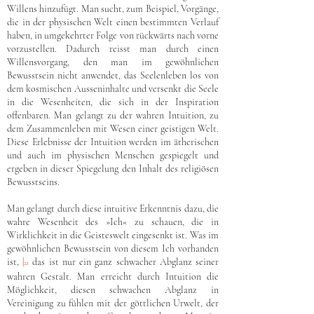
Willens hinzufügt. Man sucht, zum Beispiel, Vorgänge,
die in der physischen Welt einen bestimmten Verlauf
haben, in umgekehrter Folge von rückwärts nach vorne
vorzustellen. Dadurch reisst man durch einen
Willensvorgang, den man im gewöhnlichen
Bewusstsein nicht anwendet, das Seelenleben los von
dem kosmischen Ausseninhalte und versenkt die Seele
in die Wesenheiten, die sich in der Inspiration
offenbaren. Man gelangt zu der wahren Intuition, zu
dem Zusammenleben mit Wesen einer geistigen Welt.
Diese Erlebnisse der Intuition werden im ätherischen
und auch im physischen Menschen gespiegelt und
ergeben in dieser Spiegelung den Inhalt des religiösen
Bewusstseins.
Man gelangt durch diese intuitive Erkenntnis dazu, die
wahre Wesenheit des »Ich« zu schauen, die in
Wirklichkeit in die Geisteswelt eingesenkt ist. Was im
gewöhnlichen Bewusstsein von diesem Ich vorhanden
ist,
|
das ist nur ein ganz schwacher Abglanz seiner
21
wahren Gestalt. Man erreicht durch Intuition die
Möglichkeit, diesen schwachen Abglanz in
Vereinigung zu fühlen mit der göttlichen Urwelt, der