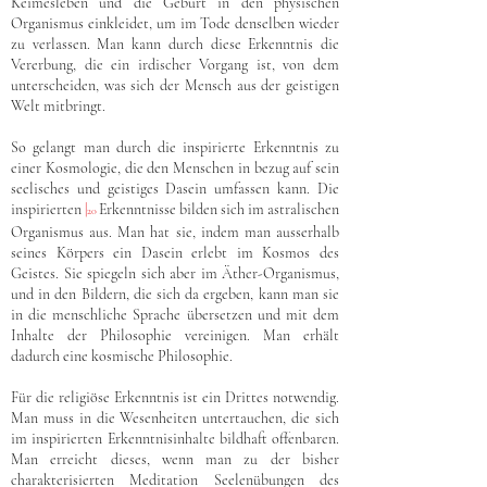
Keimesleben und die Geburt in den physischen
Organismus einkleidet, um im Tode denselben wieder
zu verlassen. Man kann durch diese Erkenntnis die
Vererbung, die ein irdischer Vorgang ist, von dem
unterscheiden, was sich der Mensch aus der geistigen
Welt mitbringt.
So gelangt man durch die inspirierte Erkenntnis zu
einer Kosmologie, die den Menschen in bezug auf sein
seelisches und geistiges Dasein umfassen kann. Die
inspirierten
|
Erkenntnisse bilden sich im astralischen
20
Organismus aus. Man hat sie, indem man ausserhalb
seines Körpers ein Dasein erlebt im Kosmos des
Geistes. Sie spiegeln sich aber im Äther-Organismus,
und in den Bildern, die sich da ergeben, kann man sie
in die menschliche Sprache übersetzen und mit dem
Inhalte der Philosophie vereinigen. Man erhält
dadurch eine kosmische Philosophie.
Für die religiöse Erkenntnis ist ein Drittes notwendig.
Man muss in die Wesenheiten untertauchen, die sich
im inspirierten Erkenntnisinhalte bildhaft offenbaren.
Man erreicht dieses, wenn man zu der bisher
charakterisierten Meditation Seelenübungen des