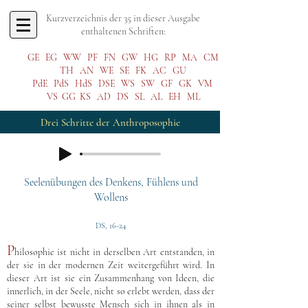
Kurzverzeichnis der 35 in dieser Ausgabe
enthaltenen Schriften:
GE
EG
WW
PF
FN
GW
HG
RP
MA
CM
TH
AN
WE
SE
FK
AC
GU
PdE
PdS
HdS
DSE
WS
SW
GF
GK
VM
VS
GG
KS
AD
DS
SL
AL
EH
ML
Drei Schritte der Anthroposophie
Seelenübungen des Denkens, Fühlens und
Wollens
DS, 16-24
P
hilosophie ist nicht in derselben Art entstanden, in
der sie in der modernen Zeit weitergeführt wird. In
dieser Art ist sie ein Zusammenhang von Ideen, die
innerlich, in der Seele, nicht so erlebt werden, dass der
seiner selbst bewusste Mensch sich in ihnen als in