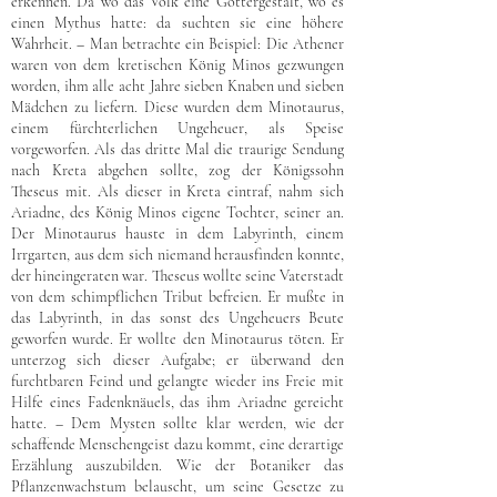
erkennen. Da wo das Volk eine Göttergestalt, wo es
einen Mythus hatte: da suchten sie eine höhere
Wahrheit. – Man betrachte ein Beispiel: Die Athener
waren von dem kretischen König Minos gezwungen
worden, ihm alle acht Jahre sieben Knaben und sieben
Mädchen zu liefern. Diese wurden dem Minotaurus,
einem fürchterlichen Ungeheuer, als Speise
vorgeworfen. Als das dritte Mal die traurige Sendung
nach Kreta abgehen sollte, zog der Königssohn
Theseus mit. Als dieser in Kreta eintraf, nahm sich
Ariadne, des König Minos eigene Tochter, seiner an.
Der Minotaurus hauste in dem Labyrinth, einem
Irrgarten, aus dem sich niemand herausfinden konnte,
der hineingeraten war. Theseus wollte seine Vaterstadt
von dem schimpflichen Tribut befreien. Er mußte in
das Labyrinth, in das sonst des Ungeheuers Beute
geworfen wurde. Er wollte den Minotaurus töten. Er
unterzog sich dieser Aufgabe; er überwand den
furchtbaren Feind und gelangte wieder ins Freie mit
Hilfe eines Fadenknäuels, das ihm Ariadne gereicht
hatte. – Dem Mysten sollte klar werden, wie der
schaffende Menschengeist dazu kommt, eine derartige
Erzählung auszubilden. Wie der Botaniker das
Pflanzenwachstum belauscht, um seine Gesetze zu