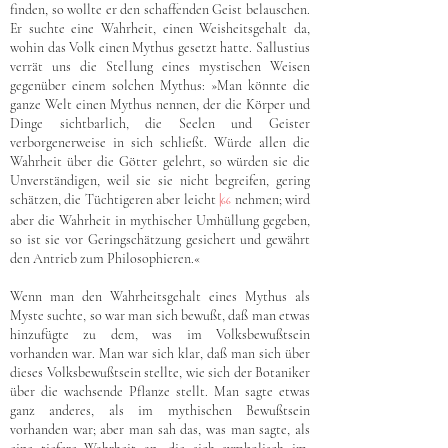
finden, so wollte er den schaffenden Geist belauschen.
Er suchte eine Wahrheit, einen Weisheitsgehalt da,
wohin das Volk einen Mythus gesetzt hatte. Sallustius
verrät uns die Stellung eines mystischen Weisen
gegenüber einem solchen Mythus: »Man könnte die
ganze Welt einen Mythus nennen, der die Körper und
Dinge sichtbarlich, die Seelen und Geister
verborgenerweise in sich schließt. Würde allen die
Wahrheit über die Götter gelehrt, so würden sie die
Unverständigen, weil sie sie nicht begreifen, gering
schätzen, die Tüchtigeren aber leicht
|
nehmen; wird
66
aber die Wahrheit in mythischer Umhüllung gegeben,
so ist sie vor Geringschätzung gesichert und gewährt
den Antrieb zum Philosophieren.«
Wenn man den Wahrheitsgehalt eines Mythus als
Myste suchte, so war man sich bewußt, daß man etwas
hinzufügte zu dem, was im Volksbewußtsein
vorhanden war. Man war sich klar, daß man sich über
dieses Volksbewußtsein stellte, wie sich der Botaniker
über die wachsende Pflanze stellt. Man sagte etwas
ganz anderes, als im mythischen Bewußtsein
vorhanden war; aber man sah das, was man sagte, als