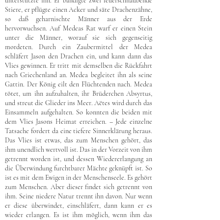
unterstützte ihn. Er bändigte zwei feuerschnaubende
Stiere, er pflügte einen Acker und säte Drachenzähne,
so daß geharnischte Männer aus der Erde
hervorwuchsen. Auf Medeas Rat warf er einen Stein
unter die Männer, worauf sie sich gegenseitig
mordeten. Durch ein Zaubermittel der Medea
schläfert Jason den Drachen ein, und kann dann das
Vlies gewinnen. Er tritt mit demselben die Rückfahrt
nach Griechenland an. Medea begleitet ihn als seine
Gattin. Der König eilt den Flüchtenden nach. Medea
tötet, um ihn aufzuhalten, ihr Brüderchen Absyrtus,
und streut die Glieder ins Meer. Aëtes wird durch das
Einsammeln aufgehalten. So konnten die beiden mit
dem Vlies Jasons Heimat erreichen. – Jede einzelne
Tatsache fordert da eine tiefere Sinnerklärung heraus.
Das Vlies ist etwas, das zum Menschen gehört, das
ihm unendlich wertvoll ist. Das in der Vorzeit von ihm
getrennt worden ist, und dessen Wiedererlangung an
die Überwindung furchtbarer Mächte geknüpft ist. So
ist es mit dem Ewigen in der Menschenseele. Es gehört
zum Menschen. Aber dieser findet sich getrennt von
ihm. Seine niedere Natur trennt ihn davon. Nur wenn
er diese überwindet, einschläfert, dann kann er es
wieder erlangen. Es ist ihm möglich, wenn ihm das