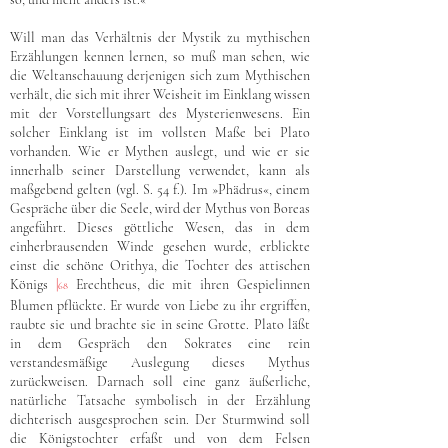
Will man das Verhältnis der Mystik zu mythischen
Erzählungen kennen lernen, so muß man sehen, wie
die Weltanschauung derjenigen sich zum Mythischen
verhält, die sich mit ihrer Weisheit im Einklang wissen
mit der Vorstellungsart des Mysterienwesens. Ein
solcher Einklang ist im vollsten Maße bei Plato
vorhanden. Wie er Mythen auslegt, und wie er sie
innerhalb seiner Darstellung verwendet, kann als
maßgebend gelten (vgl. S. 54 f.). Im »Phädrus«, einem
Gespräche über die Seele, wird der Mythus von Boreas
angeführt. Dieses göttliche Wesen, das in dem
einherbrausenden Winde gesehen wurde, erblickte
einst die schöne Orithya, die Tochter des attischen
Königs
|
Erechtheus, die mit ihren Gespielinnen
68
Blumen pflückte. Er wurde von Liebe zu ihr ergriffen,
raubte sie und brachte sie in seine Grotte. Plato läßt
in dem Gespräch den Sokrates eine rein
verstandesmäßige Auslegung dieses Mythus
zurückweisen. Darnach soll eine ganz äußerliche,
natürliche Tatsache symbolisch in der Erzählung
dichterisch ausgesprochen sein. Der Sturmwind soll
die Königstochter erfaßt und von dem Felsen