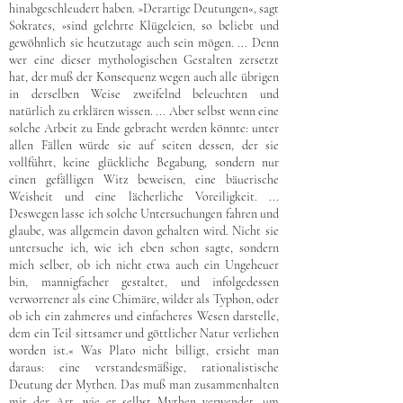
hinabgeschleudert haben. »Derartige Deutungen«, sagt
Sokrates, »sind gelehrte Klügeleien, so beliebt und
gewöhnlich sie heutzutage auch sein mögen. ... Denn
wer eine dieser mythologischen Gestalten zersetzt
hat, der muß der Konsequenz wegen auch alle übrigen
in derselben Weise zweifelnd beleuchten und
natürlich zu erklären wissen. ... Aber selbst wenn eine
solche Arbeit zu Ende gebracht werden könnte: unter
allen Fällen würde sie auf seiten dessen, der sie
vollführt, keine glückliche Begabung, sondern nur
einen gefälligen Witz beweisen, eine bäuerische
Weisheit und eine lächerliche Voreiligkeit. ...
Deswegen lasse ich solche Untersuchungen fahren und
glaube, was allgemein davon gehalten wird. Nicht sie
untersuche ich, wie ich eben schon sagte, sondern
mich selber, ob ich nicht etwa auch ein Ungeheuer
bin, mannigfacher gestaltet, und infolgedessen
verworrener als eine Chimäre, wilder als Typhon, oder
ob ich ein zahmeres und einfacheres Wesen darstelle,
dem ein Teil sittsamer und göttlicher Natur verliehen
worden ist.« Was Plato nicht billigt, ersieht man
daraus: eine verstandesmäßige, rationalistische
Deutung der Mythen. Das muß man zusammenhalten
mit der Art, wie er selbst Mythen verwendet, um