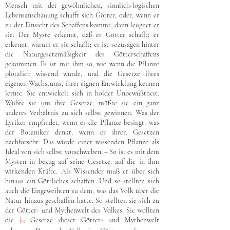
Mensch mit der gewöhnlichen, sinnlich-logischen
Lebensanschauung schafft sich Götter, oder, wenn er
zu der Einsicht des Schaffens kommt, dann leugnet er
sie. Der Myste erkennt, daß er Götter schafft; er
erkennt, warum er sie schafft; er ist sozusagen hinter
die Naturgesetzmäßigkeit des Götterschaffens
gekommen. Es ist mit ihm so, wie wenn die Pflanze
plötzlich wissend würde, und die Gesetze ihres
eigenen Wachstums, ihrer eignen Entwicklung kennen
lernte. Sie entwickelt sich in holder Unbewußtheit.
Wüßte sie um ihre Gesetze, müßte sie ein ganz
anderes Verhältnis zu sich selbst gewinnen. Was der
Lyriker empfindet, wenn er die Pflanze besingt, was
der Botaniker denkt, wenn er ihren Gesetzen
nachforscht: Das würde einer wissenden Pflanze als
Ideal von sich selbst vorschweben. – So ist es mit dem
Mysten in bezug auf seine Gesetze, auf die in ihm
wirkenden Kräfte. Als Wissender muß er über sich
hinaus ein Göttliches schaffen. Und so stellten sich
auch die Eingeweihten zu dem, was das Volk über die
Natur hinaus geschaffen hatte. So stellten sie sich zu
der Götter- und Mythenwelt des Volkes. Sie wollten
die
|
Gesetze dieser Götter- und Mythenwelt
65