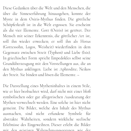
Diese Gedanken über die Welt und den Menschen, die
über die Sinneserfahrung hinausgehen, konnte der
Myste in dem Osiris-Mythus finden. Die göttliche
Schöpferkraft ist in die Welt ergossen. Sie erscheint
als die vier Elemente. Gott (Osiris) ist getötet. Der
Mensch mit seiner Erkenntnis, die göttlicher Art ist,
soll ihn wieder erwecken; er soll ihn als Horus
(Gottessohn, Logos, Weisheit) wiederfinden in dem
Gegensatz zwischen Streit (Typhon) und Liebe (Isis).
In griechischer Form spricht Empedokles selbst seine
Grundüberzeugung mit den Vorstellungen aus, die an
den Mythus anklingen. Liebe ist Aphrodite; Neikos
der Streit. Sie binden und lösen die Elemente. –
Die Darstellung eines Mytheninhaltes in einem Stile,
wie er hier beobachtet wird, darf nicht mit einer bloß
symbolischen oder gar allegorischen Ausdeutung der
Mythen verwechselt werden. Eine solche ist hier nicht
gemeint. Die Bilder, welche den Inhalt des Mythus
ausmachen, sind nicht erfundene Symbole für
abstrakte Wahrheiten, sondern wirkliche seelische
Erlebnisse des Eingeweihten. Dieser erlebt die Bilder
mit den geistigen Wahrnehmungsorganen, wie der