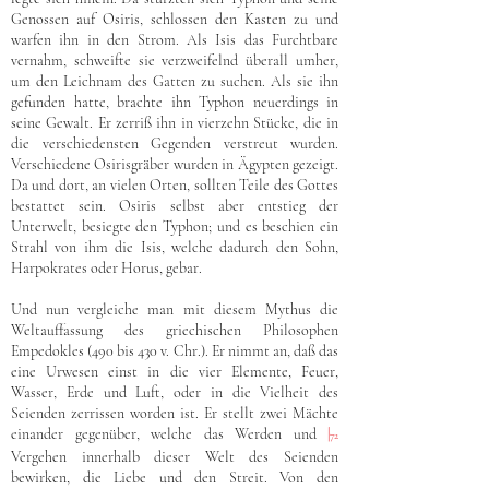
Genossen auf Osiris, schlossen den Kasten zu und
warfen ihn in den Strom. Als Isis das Furchtbare
vernahm, schweifte sie verzweifelnd überall umher,
um den Leichnam des Gatten zu suchen. Als sie ihn
gefunden hatte, brachte ihn Typhon neuerdings in
seine Gewalt. Er zerriß ihn in vierzehn Stücke, die in
die verschiedensten Gegenden verstreut wurden.
Verschiedene Osirisgräber wurden in Ägypten gezeigt.
Da und dort, an vielen Orten, sollten Teile des Gottes
bestattet sein. Osiris selbst aber entstieg der
Unterwelt, besiegte den Typhon; und es beschien ein
Strahl von ihm die Isis, welche dadurch den Sohn,
Harpokrates oder Horus, gebar.
Und nun vergleiche man mit diesem Mythus die
Weltauffassung des griechischen Philosophen
Empedokles (490 bis 430 v. Chr.). Er nimmt an, daß das
eine Urwesen einst in die vier Elemente, Feuer,
Wasser, Erde und Luft, oder in die Vielheit des
Seienden zerrissen worden ist. Er stellt zwei Mächte
einander gegenüber, welche das Werden und
|
72
Vergehen innerhalb dieser Welt des Seienden
bewirken, die Liebe und den Streit. Von den