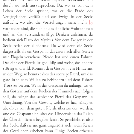
durch sie sich auszusprechen. Da, wo er von dem
Leben der Seele spricht, wo er die Pfade des
Vergänglichen verläßt und das Ewige in der Seele
aufsucht, wo also die Vorstellungen nicht mehr
|
69
vorhanden sind, die sich an das sinnliche Wahrnehmen
und an das verstandesmäßige Denken anlehnen, da
bedient sich Plato des Mythus. Von dem Ewigen in der
Seele redet der »Phädrus«. Da wird denn die Seele
dargestellt als ein Gespann, das zwei nach allen Seiten
mit Flügeln versehene Pferde hat und einen Führer.
Das eine der Pferde ist geduldig und weise, das andere
störrig und wild. Kommt dem Gespann ein Hindernis
in den Weg, so benützt dies das störrige Pferd, um das
gute in seinem Willen zu behindern und dem Führer
Trotz zu bieten. Wenn das Gespann da anlangt, wo es
den Göttern auf dem Rücken des Himmels nachfolgen
soll, da bringt das schlechte Pferd das Gespann in
Unordnung. Von der Gewalt, welche es hat, hängt es
ab, ob es von dem guten Pferde überwunden werden,
und das Gespann sich über das Hindernis in das Reich
des Übersinnlichen begeben kann. So geschieht es also
der Seele, daß sie nie ganz ungestört sich in das Reich
des Göttlichen erheben kann. Einige Seelen erheben