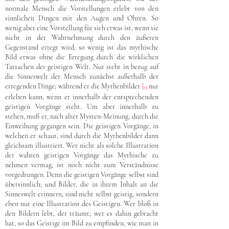
normale Mensch die Vorstellungen erlebt von den
sinnlichen Dingen mit den Augen und Ohren. So
wenig aber eine Vorstellung für sich etwas ist, wenn sie
nicht in der Wahrnehmung durch den äußeren
Gegenstand erregt wird, so wenig ist das mythische
Bild etwas ohne die Erregung durch die wirklichen
Tatsachen der geistigen Welt. Nur steht in bezug auf
die Sinneswelt der Mensch zunächst außerhalb der
erregenden Dinge; während er die Mythenbilder
|
nur
74
erleben kann, wenn er innerhalb der entsprechenden
geistigen Vorgänge steht. Um aber innerhalb zu
stehen, muß er, nach alter Mysten-Meinung, durch die
Einweihung gegangen sein. Die geistigen Vorgänge, in
welchen er schaut, sind durch die Mythenbilder dann
gleichsam illustriert. Wer nicht als solche Illustration
der wahren geistigen Vorgänge das Mythische zu
nehmen vermag, ist noch nicht zum Verständnisse
vorgedrungen. Denn die geistigen Vorgänge selbst sind
übersinnlich; und Bilder, die in ihrem Inhalt an die
Sinneswelt erinnern, sind nicht selbst geistig, sondern
eben nur eine Illustration des Geistigen. Wer bloß in
den Bildern lebt, der träumt; wer es dahin gebracht
hat, so das Geistige im Bild zu empfinden, wie man in