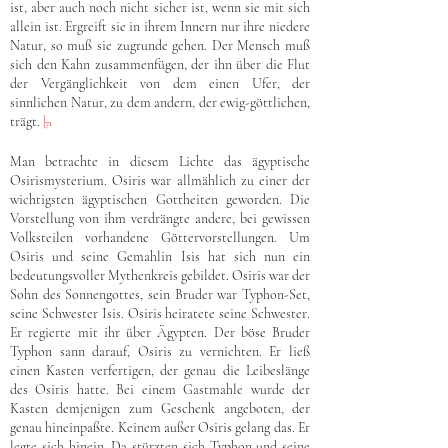
ist, aber auch noch nicht sicher ist, wenn sie mit sich
allein ist. Ergreift sie in ihrem Innern nur ihre niedere
Natur, so muß sie zugrunde gehen. Der Mensch muß
sich den Kahn zusammenfügen, der ihn über die Flut
der Vergänglichkeit von dem einen Ufer, der
sinnlichen Natur, zu dem andern, der ewig-göttlichen,
trägt.
|
71
Man betrachte in diesem Lichte das ägyptische
Osirismysterium. Osiris war allmählich zu einer der
wichtigsten ägyptischen Gottheiten geworden. Die
Vorstellung von ihm verdrängte andere, bei gewissen
Volksteilen vorhandene Göttervorstellungen. Um
Osiris und seine Gemahlin Isis hat sich nun ein
bedeutungsvoller Mythenkreis gebildet. Osiris war der
Sohn des Sonnengottes, sein Bruder war Typhon-Set,
seine Schwester Isis. Osiris heiratete seine Schwester.
Er regierte mit ihr über Ägypten. Der böse Bruder
Typhon sann darauf, Osiris zu vernichten. Er ließ
einen Kasten verfertigen, der genau die Leibeslänge
des Osiris hatte. Bei einem Gastmahle wurde der
Kasten demjenigen zum Geschenk angeboten, der
genau hineinpaßte. Keinem außer Osiris gelang das. Er
legte sich hinein. Da stürzten sich Typhon und seine