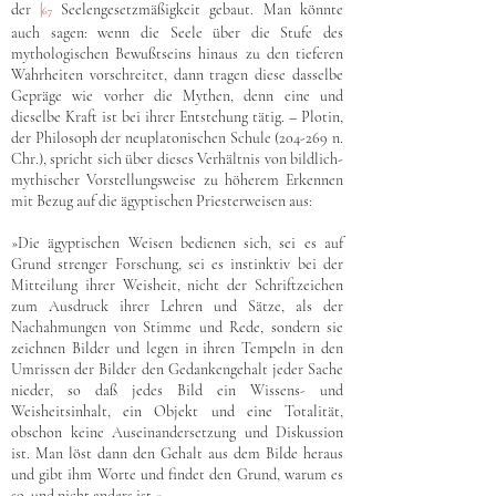
der
|
Seelengesetzmäßigkeit gebaut. Man könnte
67
auch sagen: wenn die Seele über die Stufe des
mythologischen Bewußtseins hinaus zu den tieferen
Wahrheiten vorschreitet, dann tragen diese dasselbe
Gepräge wie vorher die Mythen, denn eine und
dieselbe Kraft ist bei ihrer Entstehung tätig. – Plotin,
der Philosoph der neuplatonischen Schule (204-269 n.
Chr.), spricht sich über dieses Verhältnis von bildlich-
mythischer Vorstellungsweise zu höherem Erkennen
mit Bezug auf die ägyptischen Priesterweisen aus:
»Die ägyptischen Weisen bedienen sich, sei es auf
Grund strenger Forschung, sei es instinktiv bei der
Mitteilung ihrer Weisheit, nicht der Schriftzeichen
zum Ausdruck ihrer Lehren und Sätze, als der
Nachahmungen von Stimme und Rede, sondern sie
zeichnen Bilder und legen in ihren Tempeln in den
Umrissen der Bilder den Gedankengehalt jeder Sache
nieder, so daß jedes Bild ein Wissens- und
Weisheitsinhalt, ein Objekt und eine Totalität,
obschon keine Auseinandersetzung und Diskussion
ist. Man löst dann den Gehalt aus dem Bilde heraus
und gibt ihm Worte und findet den Grund, warum es
so, und nicht anders ist.«