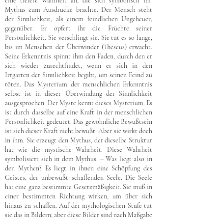
eine tiefere Wahrheit an, die sich symbolisch im
Mythus zum Ausdrucke brachte. Der Mensch steht
der Sinnlichkeit, als einem feindlichen Ungeheuer,
gegenüber. Er opfert ihr die Früchte seiner
Persönlichkeit. Sie verschlingt sie. Sie tut es so lange,
bis im Menschen der Überwinder (Theseus) erwacht.
Seine Erkenntnis spinnt ihm den Faden, durch den er
sich wieder zurechtfindet, wenn er sich in den
Irrgarten der Sinnlichkeit begibt, um seinen Feind zu
töten. Das Mysterium der menschlichen Erkenntnis
selbst ist in dieser Überwindung der Sinnlichkeit
ausgesprochen. Der Myste kennt dieses Mysterium. Es
ist durch dasselbe auf eine Kraft in der menschlichen
Persönlichkeit gedeutet. Das gewöhnliche Bewußtsein
ist sich dieser Kraft nicht bewußt. Aber sie wirkt doch
in ihm. Sie erzeugt den Mythus, der dieselbe Struktur
hat wie die mystische Wahrheit. Diese Wahrheit
symbolisiert sich in dem Mythus. – Was liegt also in
den Mythen? Es liegt in ihnen eine Schöpfung des
Geistes, der unbewußt schaffenden Seele. Die Seele
hat eine ganz bestimmte Gesetzmäßigkeit. Sie muß in
einer bestimmten Richtung wirken, um über sich
hinaus zu schaffen. Auf der mythologischen Stufe tut
sie das in Bildern; aber diese Bilder sind nach Maßgabe