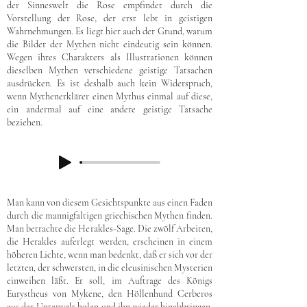
der Sinneswelt die Rose empfindet durch die
Vorstellung der Rose, der erst lebt in geistigen
Wahrnehmungen. Es liegt hier auch der Grund, warum
die Bilder der Mythen nicht eindeutig sein können.
Wegen ihres Charakters als Illustrationen können
dieselben Mythen verschiedene geistige Tatsachen
ausdrücken. Es ist deshalb auch kein Widerspruch,
wenn Mythenerklärer einen Mythus einmal auf diese,
ein andermal auf eine andere geistige Tatsache
beziehen.
Man kann von diesem Gesichtspunkte aus einen Faden
durch die mannigfaltigen griechischen Mythen finden.
Man betrachte die Herakles-Sage. Die zwölf Arbeiten,
die Herakles auferlegt werden, erscheinen in einem
höheren Lichte, wenn man bedenkt, daß er sich vor der
letzten, der schwersten, in die eleusinischen Mysterien
einweihen läßt. Er soll, im Auftrage des Königs
Eurystheus von Mykene, den Höllenhund Cerberos
aus der Unterwelt holen und ihn wieder hinabbringen.