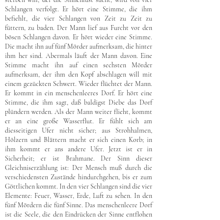
Schlangen verfolgt. Er hört eine Stimme, die ihm
befiehlt, die vier Schlangen von Zeit zu Zeit zu
füttern, zu baden. Der Mann lief aus Furcht vor den
bösen Schlangen davon. Er hört wieder eine Stimme.
Die macht ihn auf fünf Mörder aufmerksam, die hinter
ihm her sind. Abermals läuft der Mann davon. Eine
Stimme macht ihn auf einen sechsten Mörder
aufmerksam, der ihm den Kopf abschlagen will mit
einem gezückten Schwert. Wieder flüchtet der Mann.
Er kommt in ein menschenleeres Dorf. Er hört eine
Stimme, die ihm sagt, daß baldigst Diebe das Dorf
plündern werden. Als der Mann weiter flieht, kommt
er an eine große Wasserflut. Er fühlt sich am
diesseitigen Ufer nicht sicher; aus Strohhalmen,
Hölzern und Blättern macht er sich einen Korb; in
ihm kommt er ans andere Ufer. Jetzt ist er in
Sicherheit; er ist Brahmane. Der Sinn dieser
Gleichniserzählung ist: Der Mensch muß durch die
verschiedensten Zustände hindurchgehen, bis er zum
Göttlichen kommt. In den vier Schlangen sind die vier
Elemente: Feuer, Wasser, Erde, Luft zu sehen. In den
fünf Mördern die fünf Sinne. Das menschenleere Dorf
ist die Seele, die den Eindrücken der Sinne entflohen