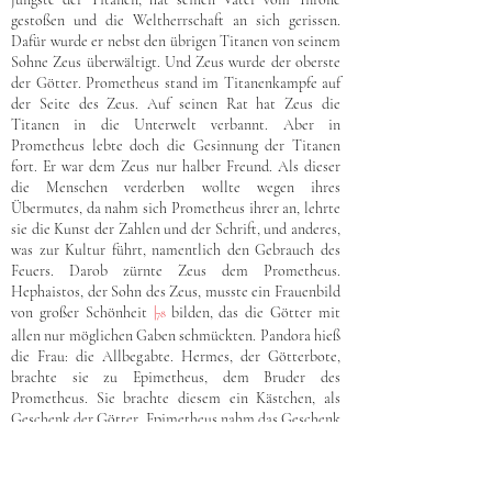
gestoßen und die Weltherrschaft an sich gerissen.
Dafür wurde er nebst den übrigen Titanen von seinem
Sohne Zeus überwältigt. Und Zeus wurde der oberste
der Götter. Prometheus stand im Titanenkampfe auf
der Seite des Zeus. Auf seinen Rat hat Zeus die
Titanen in die Unterwelt verbannt. Aber in
Prometheus lebte doch die Gesinnung der Titanen
fort. Er war dem Zeus nur halber Freund. Als dieser
die Menschen verderben wollte wegen ihres
Übermutes, da nahm sich Prometheus ihrer an, lehrte
sie die Kunst der Zahlen und der Schrift, und anderes,
was zur Kultur führt, namentlich den Gebrauch des
Feuers. Darob zürnte Zeus dem Prometheus.
Hephaistos, der Sohn des Zeus, musste ein Frauenbild
von großer Schönheit
|
bilden, das die Götter mit
78
allen nur möglichen Gaben schmückten. Pandora hieß
die Frau: die Allbegabte. Hermes, der Götterbote,
brachte sie zu Epimetheus, dem Bruder des
Prometheus. Sie brachte diesem ein Kästchen, als
Geschenk der Götter. Epimetheus nahm das Geschenk
an, trotzdem ihm Prometheus geraten hatte, auf
keinen Fall ein Geschenk von den Göttern
anzunehmen. Als das Kästchen geöffnet wurde, flogen