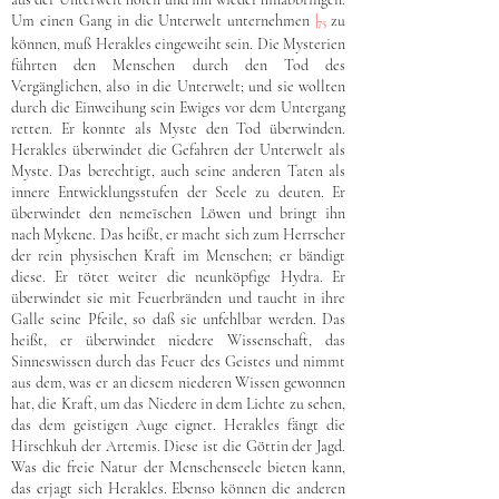
Um einen Gang in die Unterwelt unternehmen
|
zu
75
können, muß Herakles eingeweiht sein. Die Mysterien
führten den Menschen durch den Tod des
Vergänglichen, also in die Unterwelt; und sie wollten
durch die Einweihung sein Ewiges vor dem Untergang
retten. Er konnte als Myste den Tod überwinden.
Herakles überwindet die Gefahren der Unterwelt als
Myste. Das berechtigt, auch seine anderen Taten als
innere Entwicklungsstufen der Seele zu deuten. Er
überwindet den nemeïschen Löwen und bringt ihn
nach Mykene. Das heißt, er macht sich zum Herrscher
der rein physischen Kraft im Menschen; er bändigt
diese. Er tötet weiter die neunköpfige Hydra. Er
überwindet sie mit Feuerbränden und taucht in ihre
Galle seine Pfeile, so daß sie unfehlbar werden. Das
heißt, er überwindet niedere Wissenschaft, das
Sinneswissen durch das Feuer des Geistes und nimmt
aus dem, was er an diesem niederen Wissen gewonnen
hat, die Kraft, um das Niedere in dem Lichte zu sehen,
das dem geistigen Auge eignet. Herakles fängt die
Hirschkuh der Artemis. Diese ist die Göttin der Jagd.
Was die freie Natur der Menschenseele bieten kann,
das erjagt sich Herakles. Ebenso können die anderen