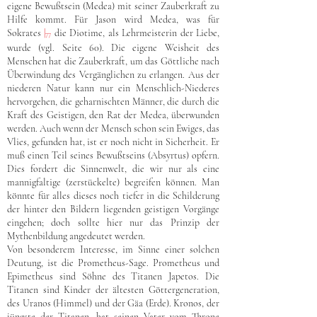
eigene Bewußtsein (Medea) mit seiner Zauberkraft zu
Hilfe kommt. Für Jason wird Medea, was für
Sokrates
|
die Diotime, als Lehrmeisterin der Liebe,
77
wurde (vgl. Seite 60). Die eigene Weisheit des
Menschen hat die Zauberkraft, um das Göttliche nach
Überwindung des Vergänglichen zu erlangen. Aus der
niederen Natur kann nur ein Menschlich-Niederes
hervorgehen, die geharnischten Männer, die durch die
Kraft des Geistigen, den Rat der Medea, überwunden
werden. Auch wenn der Mensch schon sein Ewiges, das
Vlies, gefunden hat, ist er noch nicht in Sicherheit. Er
muß einen Teil seines Bewußtseins (Absyrtus) opfern.
Dies fordert die Sinnenwelt, die wir nur als eine
mannigfaltige (zerstückelte) begreifen können. Man
könnte für alles dieses noch tiefer in die Schilderung
der hinter den Bildern liegenden geistigen Vorgänge
eingehen; doch sollte hier nur das Prinzip der
Mythenbildung angedeutet werden.
Von besonderem Interesse, im Sinne einer solchen
Deutung, ist die Prometheus-Sage. Prometheus und
Epimetheus sind Söhne des Titanen Japetos. Die
Titanen sind Kinder der ältesten Göttergeneration,
des Uranos (Himmel) und der Gäa (Erde). Kronos, der
jüngste der Titanen, hat seinen Vater vom Throne