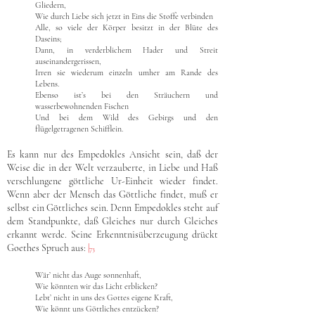
Gliedern,
Wie durch Liebe sich jetzt in Eins die Stoffe verbinden
Alle, so viele der Körper besitzt in der Blüte des
Daseins;
Dann, in verderblichem Hader und Streit
auseinandergerissen,
Irren sie wiederum einzeln umher am Rande des
Lebens.
Ebenso ist’s bei den Sträuchern und
wasserbewohnenden Fischen
Und bei dem Wild des Gebirgs und den
flügelgetragenen Schifflein.
Es kann nur des Empedokles Ansicht sein, daß der
Weise die in der Welt verzauberte, in Liebe und Haß
verschlungene göttliche Ur-Einheit wieder findet.
Wenn aber der Mensch das Göttliche findet, muß er
selbst ein Göttliches sein. Denn Empedokles steht auf
dem Standpunkte, daß Gleiches nur durch Gleiches
erkannt werde. Seine Erkenntnisüberzeugung drückt
Goethes Spruch aus:
|
73
Wär’ nicht das Auge sonnenhaft,
Wie könnten wir das Licht erblicken?
Lebt’ nicht in uns des Gottes eigene Kraft,
Wie könnt uns Göttliches entzücken?