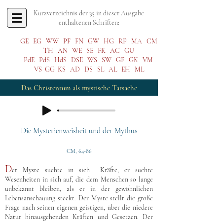
Kurzverzeichnis der 35 in dieser Ausgabe
enthaltenen Schriften:
GE
EG
WW
PF
FN
GW
HG
RP
MA
CM
TH
AN
WE
SE
FK
AC
GU
PdE
PdS
HdS
DSE
WS
SW
GF
GK
VM
VS
GG
KS
AD
DS
SL
AL
EH
ML
Das Christentum als mystische Tatsache
Die Mysterienweisheit und der Mythus
CM, 64-86
D
er Myste suchte in sich Kräfte, er suchte
Wesenheiten in sich auf, die dem Menschen so lange
unbekannt bleiben, als er in der gewöhnlichen
Lebensanschauung steckt. Der Myste stellt die große
Frage nach seinen eigenen geistigen, über die niedere
Natur hinausgehenden Kräften und Gesetzen. Der