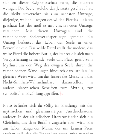
sich zu dieser Ewigkeitsschau mehr, die anderen
weniger. Die Seele, welche das Jenseits geschaut hat,
die bleibt unversehrt bis zum nächsten Umzuge;
diejenige, welche – wegen des wilden Pferdes – nichts
geschaut hat, die muß es mit einem neuen Umzuge
versuchen. Mit diesen Umzügen sind die
verschiedenen Seelenverkörperungen gemeint. Ein
Umzug bedeutet das Leben der Seele in einer
Persönlichkeit. Das wilde Pferd stellt die niedere, das
weise Pferd die höhere Natur, der Führer die sich nach
Vergöttlichung sehnende Seele dar. Plato greift zum
Mythus, um den Weg der ewigen Seele durch die
verschiedenen Wandlungen hindurch darzustellen. In
gleicher Weise wird, um das Innere des Menschen, das
Nicht-Sinnlich-Wahrnehmbare, darzustellen, in
andern platonischen Schriften zum Mythus, zur
symbolischen Erzählung gegriffen.
|
70
Plato befindet sich da völlig im Einklange mit der
mythischen und gleichnisartigen Ausdrucksweise
anderer. In der altindischen Literatur findet sich ein
Gleichnis, das dem Buddha zugeschrieben wird. Ein
am Leben hängender Mann, der um keinen Preis
sterben will, der die Sinnenlust sucht, wird von vier