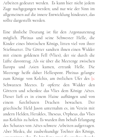
Arbeiten gedeutet werden. Es kann hier nicht jedem
Zuge nachgegangen werden; und nur wie der Sinn im
allgemeinen auf die innere Entwicklung hindeutet, das
sollte dargestellt werden.
Eine ähnliche Deutung ist für den Argonautenzug
möglich. Phrixus und seine Schwester Helle, die
Kinder eines böotischen Königs, litten viel von ihrer
Stiefmutter. Die Götter sandten ihnen einen Widder
mit einem goldenen Fell (Vlies), der sie durch die
Lüfte davontrug. Als sie über die Meerenge zwischen
Europa und Asien kamen, ertrank Helle. Die
Meerenge heißt daher Hellespont. Phrixus gelangte
zum Könige von Kolchis, am östlichen Ufer des
|
76
Schwarzen Meeres. Er opferte den Widder den
Göttern und schenkte das Vlies dem Könige Aëtes.
Dieser ließ es in einem Haine aufhängen und von
einem furchtbaren Drachen bewachen. Der
griechische Held Jason unternahm es, im Verein mit
andern Helden, Herakles, Theseus, Orpheus, das Vlies
aus Kolchis zu holen. Es wurden ihm behufs Erlangung
des Schatzes von Aëtes schwere Arbeiten aufgetragen.
Aber Medea, die zauberkundige Tochter des Königs,