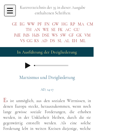
Kurzverzeichnis der 35 in dieser Ausgabe
enthaltenen Schriften:
GE
EG
WW
PF
FN
GW
HG
RP
MA
CM
TH
AN
WE
SE
FK
AC
GU
PdE
PdS
HdS
DSE
WS
SW
GF
GK
VM
VS
GG
KS
AD
DS
SL
AL
EH
ML
In Ausführung der Dreigliederung
Marxismus und Dreigliederung
AD, 14-17
E
s ist unmöglich, aus den sozialen Wirrnissen, in
denen Europa steckt, herauszukommen, wenn noch
lange gewisse soziale Forderungen, die erhoben
werden, in der Unklarheit bleiben, durch die sie
gegenwärtig entstellt werden. Als eine solche
Forderung lebt in weiten Kreisen diejenige, welche