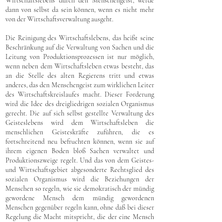
Wirtschaftslebens durch den Menschengeist, werde
dann von selbst da sein können, wenn es nicht mehr
von der Wirtschaftsverwaltung ausgeht.
Die Reinigung des Wirtschaftslebens, das heißt seine
Beschränkung auf die Verwaltung von Sachen und die
Leitung von Produktionsprozessen ist nur möglich,
wenn neben dem Wirtschaftsleben etwas besteht, das
an die Stelle des alten Regierens tritt und etwas
anderes, das den Menschengeist zum wirklichen Leiter
des Wirtschaftskreislaufes macht. Dieser Forderung
wird die Idee des dreigliedrigen sozialen Organismus
gerecht. Die auf sich selbst gestellte Verwaltung des
Geisteslebens wird dem Wirtschaftsleben die
menschlichen Geisteskräfte zuführen, die es
fortschreitend neu befruchten können, wenn sie auf
ihrem eigenen Boden bloß Sachen verwaltet und
Produktionszweige regelt. Und das von dem Geistes-
und Wirtschaftsgebiet abgesonderte Rechtsglied des
sozialen Organismus wird die Beziehungen der
Menschen so regeln, wie sie demokratisch der mündig
gewordene Mensch dem mündig gewordenen
Menschen gegenüber regeln kann, ohne daß bei dieser
Regelung die Macht mitspricht, die der eine Mensch