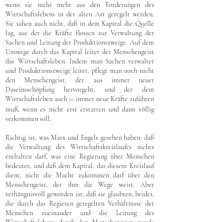
wenn sie nicht mehr aus den Forderungen des
Wirtschaftslebens in der alten Art geregelt werden.
Sie sahen auch nicht, daß in dem Kapital die Quelle
lag, aus der die Kräfte flossen zur Verwaltung der
Sachen und Leitung der Produktionszweige. Auf dem
Umwege durch das Kapital leitet der Menschengeist
das Wirtschaftsleben. Indem man Sachen verwaltet
und Produktionszweige leitet, pflegt man noch nicht
den Menschengeist, der aus immer neuer
Daseinsschöpfung hervorgeht, und der dem
Wirtschaftsleben auch
immer neue Kräfte zuführen
|
16
muß, wenn es nicht erst erstarren und dann völlig
verkommen soll.
Richtig ist, was Marx und Engels gesehen haben: daß
die Verwaltung des Wirtschaftskreislaufes nichts
enthalten darf, was eine Regierung über Menschen
bedeutet, und daß dem Kapital, das diesem Kreislauf
dient, nicht die Macht zukommen darf über den
Menschengeist, der ihm die Wege weist. Aber
verhängnisvoll geworden ist, daß sie glaubten, beides,
die durch das Regieren geregelten Verhältnisse der
Menschen zueinander und die Leitung des