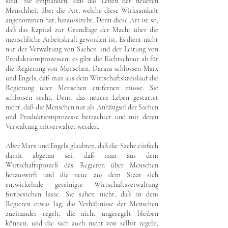
sind. Sie empfanden, daß das Leben der neueren
Menschheit über die Art, welche diese Wirksamkeit
angenommen hat, hinausstrebt. Denn diese Art ist so,
daß das Kapital zur Grundlage der Macht über die
menschliche Arbeitskraft geworden ist. Es dient nicht
nur der Verwaltung von Sachen und der Leitung von
Produktionsprozessen; es gibt die Richtschnur ab für
die Regierung von Menschen. Daraus schlossen Marx
und Engels, daß man aus dem Wirtschaftskreislauf die
Regierung über Menschen entfernen müsse. Sie
schlossen recht. Denn das neuere Leben gestattet
nicht, daß die Menschen nur als Anhängsel der Sachen
und Produktionsprozesse betrachtet und mit deren
Verwaltung mitverwaltet werden.
Aber Marx und Engels glaubten, daß die Sache einfach
damit abgetan sei, daß man aus dem
Wirtschaftsprozeß das Regieren über Menschen
herauswirft und die neue aus dem Staat sich
entwickelnde gereinigte Wirtschaftsverwaltung
fortbestehen lasse. Sie sahen nicht, daß in dem
Regieren etwas lag, das Verhältnisse der Menschen
zueinander regelt, die nicht ungeregelt bleiben
können, und die sich auch nicht von selbst regeln,