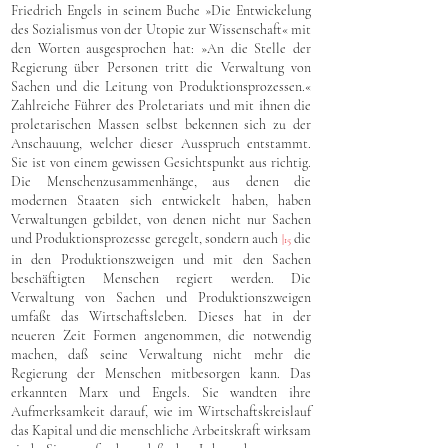
Friedrich Engels in seinem Buche »Die Entwickelung
des Sozialismus von der Utopie zur Wissenschaft« mit
den Worten ausgesprochen hat: »An die Stelle der
Regierung über Personen tritt die Verwaltung von
Sachen und die Leitung von Produktionsprozessen.«
Zahlreiche Führer des Proletariats und mit ihnen die
proletarischen Massen selbst bekennen sich zu der
Anschauung, welcher dieser Ausspruch entstammt.
Sie ist von einem gewissen Gesichtspunkt aus richtig.
Die Menschenzusammenhänge, aus denen die
modernen Staaten sich entwickelt haben, haben
Verwaltungen gebildet, von denen nicht nur Sachen
und Produktionsprozesse geregelt, sondern auch
die
|
15
in den Produktionszweigen und mit den Sachen
beschäftigten Menschen regiert werden. Die
Verwaltung von Sachen und Produktionszweigen
umfaßt das Wirtschaftsleben. Dieses hat in der
neueren Zeit Formen angenommen, die notwendig
machen, daß seine Verwaltung nicht mehr die
Regierung der Menschen mitbesorgen kann. Das
erkannten Marx und Engels. Sie wandten ihre
Aufmerksamkeit darauf, wie im Wirtschaftskreislauf
das Kapital und die menschliche Arbeitskraft wirksam