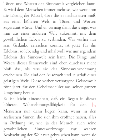
Tönen und Worten der Sinneswelt vergleichen kann.
Es wird dem Menschen immer mehr so, wie wenn ihm
die Lösung der Rätsel, über die er nachdenken muß,
aus einer höheren Welt in Tönen und Worten
zugeraunt würde. Und er vermag dann dasjenige, was
ihm aus einer anderen Welt zukommt, mit dem
gewöhnlichen Leben zu verbinden. Was vorher nur
sein Gedanke erreichen konnte, ist jetzt für ihn
Erlebnis, so lebendig und inhaltvoll wie nur irgendein
Erlebnis der Sinneswelt sein kann. Die Dinge und
Wesen dieser Sinneswelt sind eben durchaus nicht
bloß das, als was sie der Sinneswahrnehmung
erscheinen. Sie sind der Ausdruck und Ausfluß einer
geistigen Welt. Diese vorher verborgene Geisteswelt
tönt jetzt für den Geheimschüler aus seiner ganzen
Umgebung heraus.
Es ist leicht einzusehen, daß ein Segen in dieser
höheren Wahrnehmungsfähigkeit für den
|
179
Menschen nur dann liegen kann, wenn in den
seelischen Sinnen, die sich ihm eröffnet haben, alles
in Ordnung ist, wie ja der Mensch auch seine
gewöhnlichen Sinneswerkzeuge zur wahren
Beobachtung der Welt nur gebrauchen kann, wenn sie