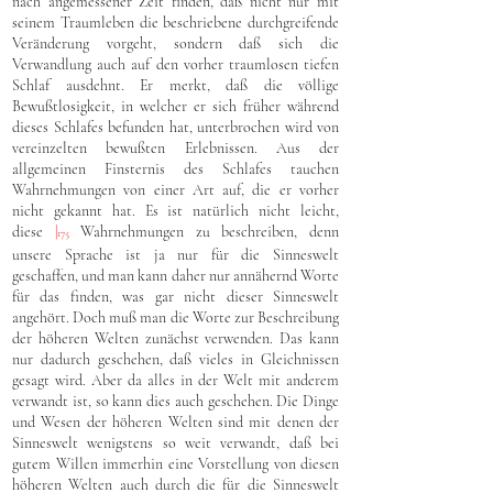
nach angemessener Zeit finden, daß nicht nur mit
seinem Traumleben die beschriebene durchgreifende
Veränderung vorgeht, sondern daß sich die
Verwandlung auch auf den vorher traumlosen tiefen
Schlaf ausdehnt. Er merkt, daß die völlige
Bewußtlosigkeit, in welcher er sich früher während
dieses Schlafes befunden hat, unterbrochen wird von
vereinzelten bewußten Erlebnissen. Aus der
allgemeinen Finsternis des Schlafes tauchen
Wahrnehmungen von einer Art auf, die er vorher
nicht gekannt hat. Es ist natürlich nicht leicht,
diese
|
Wahrnehmungen zu beschreiben, denn
175
unsere Sprache ist ja nur für die Sinneswelt
geschaffen, und man kann daher nur annähernd Worte
für das finden, was gar nicht dieser Sinneswelt
angehört. Doch muß man die Worte zur Beschreibung
der höheren Welten zunächst verwenden. Das kann
nur dadurch geschehen, daß vieles in Gleichnissen
gesagt wird. Aber da alles in der Welt mit anderem
verwandt ist, so kann dies auch geschehen. Die Dinge
und Wesen der höheren Welten sind mit denen der
Sinneswelt wenigstens so weit verwandt, daß bei
gutem Willen immerhin eine Vorstellung von diesen
höheren Welten auch durch die für die Sinneswelt