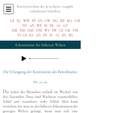
Kurzverzeichnis der 35 in dieser Ausgabe
enthaltenen Schriften:
GE
EG
WW
PF
FN
GW
HG
RP
MA
CM
TH
AN
WE
SE
FK
AC
GU
PdE
PdS
HdS
DSE
WS
SW
GF
GK
VM
VS
GG
KS
AD
DS
SL
AL
EH
ML
Erkenntnisse der höheren Welten
Die Erlangung der Kontinuität des Bewußtseins.
WE, 172-182
D
as Leben des Menschen verläuft im Wechsel von
drei Zuständen. Diese sind: Wachsein, traumerfüllter
Schlaf und traumloser tiefer Schlaf. Man kann
verstehen, wie man zu den höheren Erkenntnissen der
geistigen Welten gelangt, wenn man sich eine