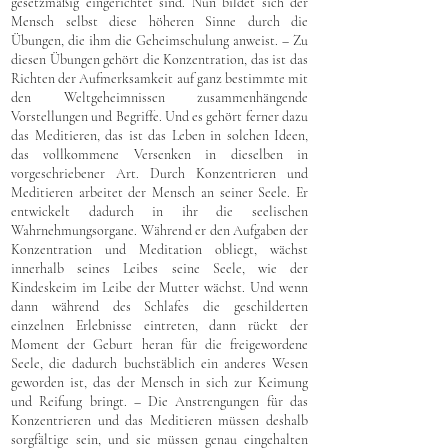
gesetzmäßig eingerichtet sind. Nun bildet sich der
Mensch selbst diese höheren Sinne durch die
Übungen, die ihm die Geheimschulung anweist. – Zu
diesen Übungen gehört die Konzentration, das ist das
Richten der Aufmerksamkeit auf ganz bestimmte mit
den Weltgeheimnissen zusammenhängende
Vorstellungen und Begriffe. Und es gehört ferner dazu
das Meditieren, das ist das Leben in solchen Ideen,
das vollkommene Versenken in dieselben in
vorgeschriebener Art. Durch Konzentrieren und
Meditieren arbeitet der Mensch an seiner Seele. Er
entwickelt dadurch in ihr die seelischen
Wahrnehmungsorgane. Während er den Aufgaben der
Konzentration und Meditation obliegt, wächst
innerhalb seines Leibes seine Seele, wie der
Kindeskeim im Leibe der Mutter wächst. Und wenn
dann während des Schlafes die geschilderten
einzelnen Erlebnisse eintreten, dann rückt der
Moment der Geburt heran für die freigewordene
Seele, die dadurch buchstäblich ein anderes Wesen
geworden ist, das der Mensch in sich zur Keimung
und Reifung bringt. – Die Anstrengungen für das
Konzentrieren und das Meditieren müssen deshalb
sorgfältige sein, und sie müssen genau eingehalten