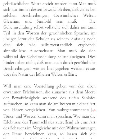
gebräuchlichen Worte erzielt werden kann. Man muß
sich nur immer dessen bewußt bleiben, daß vieles bei
solchen Beschreibungen übersinnlicher Welten
Gleichnis und Sinnbild sein muß. – Die
Geheimschulung selbst vollzieht sich daher nur zum
Teil in den Worten der gewöhnlichen Sprache; im
übrigen lernt der Schüler zu seinem Aufstieg noch
eine sich wie selbstverständlich ergebende
sinnbildliche Ausdrucksart. Man muß sie sich
während der Geheimschulung selbst aneignen. Dies
hindert aber nicht, daß man auch durch gewöhnliche
Beschreibungen, wie sie hier gegeben werden, etwas
über die Natur der höheren Welten erfährt.
Will man eine Vorstellung geben von den oben
erwähnten Erlebnissen, die zunächst aus dem Meere
der Bewußtlosigkeit während des tiefen Schlafes
auftauchen, so kann man sie am besten mit einer Art
von Hören vergleichen. Von wahrgenommenen
|
176
Tönen und Worten kann man sprechen. Wie man die
Erlebnisse des Traumschlafes zutreffend als eine Art
des Schauens im Vergleiche mit den Wahrnehmungen
der Sinne bezeichnen kann, so lassen sich die