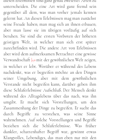
diesen Erlebnissen sind ganz genau zweierlei Arten zu
unterscheiden. Die eine Art wird ganz fremd sein
gegenüber all dem, was man vorher jemals kennen
gelernt hat. An diesen Erlebnissen mag man zunächst
seine Freude haben; man mag sich an ihnen erbauen;
aber man lasse sie im übrigen vorläufig auf sich
beruhen. Sie sind die ersten Vorboten der höheren
geistigen Welt, in welcher man sich erst später
zurechtfinden wird. Die andere Art von Erlebnissen
aber wird dem aufmerksamen Betrachter eine gewisse
Verwandtschaft
|
mit der gewöhnlichen Welt zeigen,
178
in welcher er lebt. Worüber er während des Lebens
nachdenkt, was er begreifen möchte an den Dingen
seiner Umgebung, aber mit dem gewöhnlichen
Verstande nicht begreifen kann, darüber geben ihm
diese Schlaferlebnisse Aufschluß. Der Mensch denkt
während des Alltagslebens über das nach, was ihn
umgibt. Er macht sich Vorstellungen, um den
Zusammenhang der Dinge zu begreifen. Er sucht das
durch Begriffe zu verstehen, was seine Sinne
wahrnehmen. Auf solche Vorstellungen und Begriffe
beziehen sich die Schlaferlebnisse. Was früher
dunkler, schattenhafter Begriff war, gewinnt etwas
Klangvolles, Lebendiges, das man eben nur mit den