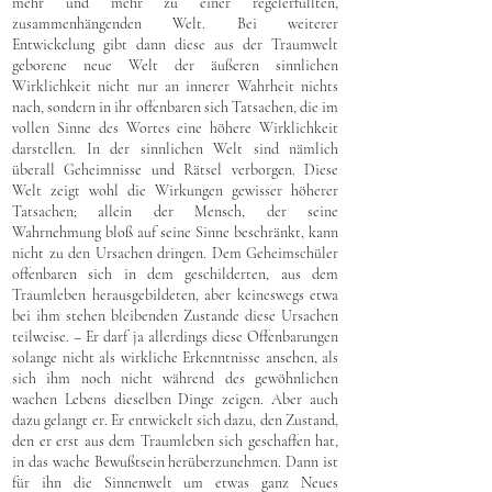
mehr und mehr zu einer regelerfüllten,
zusammenhängenden Welt. Bei weiterer
Entwickelung gibt dann diese aus der Traumwelt
geborene neue Welt der äußeren sinnlichen
Wirklichkeit nicht nur an innerer Wahrheit nichts
nach, sondern in ihr offenbaren sich Tatsachen, die im
vollen Sinne des Wortes eine höhere Wirklichkeit
darstellen. In der sinnlichen Welt sind nämlich
überall Geheimnisse und Rätsel verborgen. Diese
Welt zeigt wohl die Wirkungen gewisser höherer
Tatsachen; allein der Mensch, der seine
Wahrnehmung bloß auf seine Sinne beschränkt, kann
nicht zu den Ursachen dringen. Dem Geheimschüler
offenbaren sich in dem geschilderten, aus dem
Traumleben herausgebildeten, aber keineswegs etwa
bei ihm stehen bleibenden Zustande diese Ursachen
teilweise. – Er darf ja allerdings diese Offenbarungen
solange nicht als wirkliche Erkenntnisse ansehen, als
sich ihm noch nicht während des gewöhnlichen
wachen Lebens dieselben Dinge zeigen. Aber auch
dazu gelangt er. Er entwickelt sich dazu, den Zustand,
den er erst aus dem Traumleben sich geschaffen hat,
in das wache Bewußtsein herüberzunehmen. Dann ist
für ihn die Sinnenwelt um etwas ganz Neues