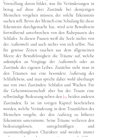
Vorstellung davon bildet, was für Veränderungen in
bezug auf diese drei Zustände bei demjenigen
Menschen vorgehen müssen, der solche Erkenntnis
suchen will. Bevor der Mensch eine Schulung für diese
Erkenntnis durchgemacht hat, wird sein Bewußtsein
fortwährend unterbrochen von den Ruhepausen des
Schlafes. In diesen Pausen weiß die Seele nichts von
der Außenwelt und auch nichts von sich selbst. Nur
für gewisse Zeiten tauchen aus dem allgemeinen
Meere der Bewußtlosigkeit die Träume auf, welche
anknüpfen an Vorgänge der Außenwelt oder an
Zustände des eigenen Leibes. Zunächst sieht man in
den Träumen nur eine besondere Äußerung des
Schlaflebens, und man spricht daher wohl überhaupt
nur von zwei Zuständen: Schlafen und Wachen. Für
die Geheimwissenschaft aber hat der Traum eine
selbständige Bedeutung neben den
|
beiden anderen
174
Zuständen. Es ist im vorigen Kapitel beschrieben
worden, welche Veränderung in dem Traumleben des
Menschen vorgeht, der den Aufstieg zu höherer
Erkenntnis unternimmt. Seine Träume verlieren den
bedeutungslosen, unregelmäßigen und
zusammenhanglosen Charakter und werden immer