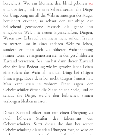
bereichert. Wie ein Mensch, der, blind geboren
|
174
und operiert, nach seinem Sehendwerden die Dinge
der Umgebung um all die Wahrnehmungen des Auges
bereichert erkennt, so schaut der auf obige Art
hellsehend gewordene Mensch die ganze ihn
umgebende Welt mit neuen Eigenschaften, Dingen,
Wesen usw. Er braucht nunmehr nicht auf den Traum
zu warten, um in einer anderen Welt zu leben,
sondern er kann sich zu höherer Wahrnehmung
immer, wenn es angemessen ist, in den geschilderten
Zustand versetzen. Bei ihm hat dann dieser Zustand
eine ähnliche Bedeutung wie im gewöhnlichen Leben
eine solche das Wahrnehmen der Dinge bei tätigen
Sinnen gegenüber dem bei nicht tätigen Sinnen hat.
Man kann eben in wahrem Sinne sagen: der
Geheimschüler öffnet die Sinne seiner Seele, und er
schaut die Dinge, welche den leiblichen Sinnen
verborgen bleiben müssen.
Dieser Zustand bildet nun nur einen Übergang zu
noch höheren Stufen der Erkenntnis des
Geheimschülers. Setzt dieser die ihm bei seiner
Geheimschulung dienenden Übungen fort, so wird er