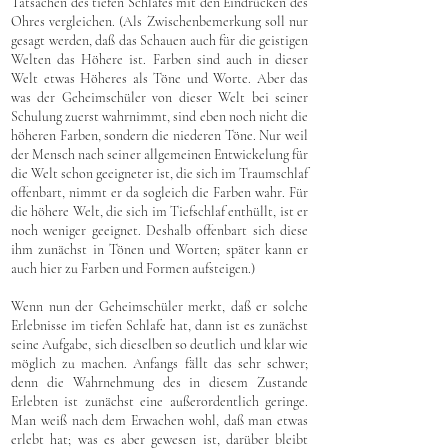
Tatsachen des tiefen Schlafes mit den Eindrücken des
Ohres vergleichen. (Als Zwischenbemerkung soll nur
gesagt werden, daß das Schauen auch für die geistigen
Welten das Höhere ist. Farben sind auch in dieser
Welt etwas Höheres als Töne und Worte. Aber das
was der Geheimschüler von dieser Welt bei seiner
Schulung zuerst wahrnimmt, sind eben noch nicht die
höheren Farben, sondern die niederen Töne. Nur weil
der Mensch nach seiner allgemeinen Entwickelung für
die Welt schon geeigneter ist, die sich im Traumschlaf
offenbart, nimmt er da sogleich die Farben wahr. Für
die höhere Welt, die sich im Tiefschlaf enthüllt, ist er
noch weniger geeignet. Deshalb offenbart sich diese
ihm zunächst in Tönen und Worten; später kann er
auch hier zu Farben und Formen aufsteigen.)
Wenn nun der Geheimschüler merkt, daß er solche
Erlebnisse im tiefen Schlafe hat, dann ist es zunächst
seine Aufgabe, sich dieselben so deutlich und klar wie
möglich zu machen. Anfangs fällt das sehr schwer;
denn die Wahrnehmung des in diesem Zustande
Erlebten ist zunächst eine außerordentlich geringe.
Man weiß nach dem Erwachen wohl, daß man etwas
erlebt hat; was es aber gewesen ist, darüber bleibt