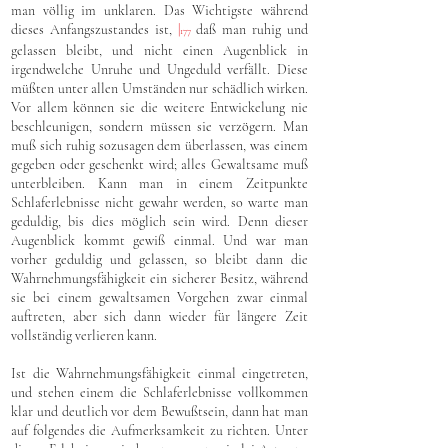
man völlig im unklaren. Das Wichtigste während
dieses Anfangszustandes ist,
|
daß man ruhig und
177
gelassen bleibt, und nicht einen Augenblick in
irgendwelche Unruhe und Ungeduld verfällt. Diese
müßten unter allen Umständen nur schädlich wirken.
Vor allem können sie die weitere Entwickelung nie
beschleunigen, sondern müssen sie verzögern. Man
muß sich ruhig sozusagen dem überlassen, was einem
gegeben oder geschenkt wird; alles Gewaltsame muß
unterbleiben. Kann man in einem Zeitpunkte
Schlaferlebnisse nicht gewahr werden, so warte man
geduldig, bis dies möglich sein wird. Denn dieser
Augenblick kommt gewiß einmal. Und war man
vorher geduldig und gelassen, so bleibt dann die
Wahrnehmungsfähigkeit ein sicherer Besitz, während
sie bei einem gewaltsamen Vorgehen zwar einmal
auftreten, aber sich dann wieder für längere Zeit
vollständig verlieren kann.
Ist die Wahrnehmungsfähigkeit einmal eingetreten,
und stehen einem die Schlaferlebnisse vollkommen
klar und deutlich vor dem Bewußtsein, dann hat man
auf folgendes die Aufmerksamkeit zu richten. Unter