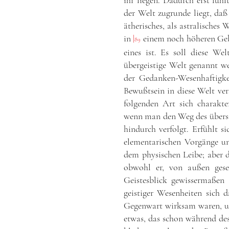
ihr liegen. Dadurch erst fühl
der Welt zugrunde liegt, daß
ätherisches, als astralische
in
|
einem noch höheren Gebi
89
eines ist. Es soll diese We
übergeistige Welt genannt we
der Gedanken-Wesenhaftigkei
Bewußtsein in diese Welt ver
folgenden Art sich charakter
wenn man den Weg des übersi
hindurch verfolgt. Erfühlt s
elementarischen Vorgänge un
dem physischen Leibe; aber d
obwohl er, von außen gese
Geistesblick gewissermaßen 
geistiger Wesenheiten sich d
Gegenwart wirksam waren, und
etwas, das schon während de