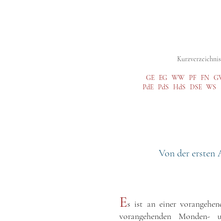
Digitale Studienausgabe
Gesamtausg
Kurzverzeichnis 
GE
EG
WW
PF
FN
G
PdE
PdS
HdS
DSE
WS
Von der ersten 
E
s ist an einer vorangehe
vorangehenden Monden- u