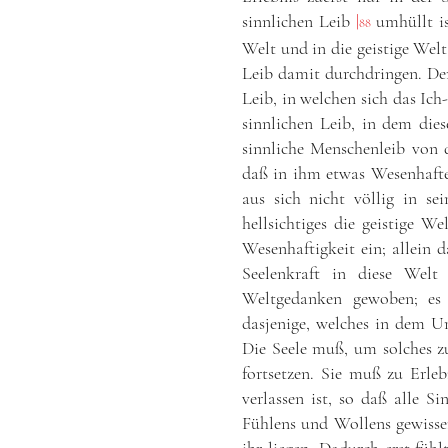
sinnlichen Leib
|
umhüllt is
88
Welt und in die geistige Welt
Leib damit durchdringen. Der
Leib, in welchen sich das Ich
sinnlichen Leib, in dem die
sinnliche Menschenleib von d
daß in ihm etwas Wesenhaftes
aus sich nicht völlig in se
hellsichtiges die geistige W
Wesenhaftigkeit ein; allein d
Seelenkraft in diese Welt
Weltgedanken gewoben; es
dasjenige, welches in dem Um
Die Seele muß, um solches z
fortsetzen. Sie muß zu Erl
verlassen ist, so daß alle S
Fühlens und Wollens gewisse