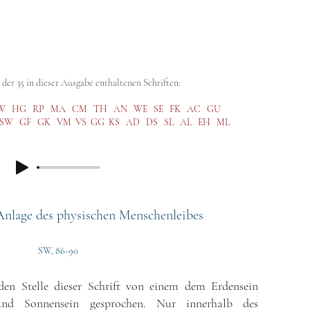
abe (GA)
Kritische Ausgabe (SKA)
Steiner Studies
Hörbibli
der 35 in dieser Ausgabe enthaltenen Schriften:
W
HG
RP
MA
CM
TH
AN
WE
SE
FK
AC
GU
SW
GF
GK
VM
VS
GG
KS
AD
DS
SL
AL
EH
ML
Anlage des physischen Menschenleibes
SW, 86-90
nden Stelle dieser Schrift von einem dem Erdensein
nd Sonnensein gesprochen. Nur innerhalb des