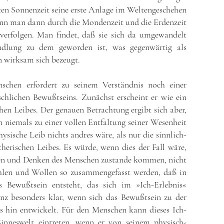
ten Sonnenzeit seine erste Anlage im Weltengeschehen
ann man dann durch die Mondenzeit und die Erdenzeit
 verfolgen. Man findet, daß sie sich da umgewandelt
dlung zu dem geworden ist, was gegenwärtig als
n wirksam sich bezeugt.
schen erfordert zu seinem Verständnis noch einer
chlichen Bewußtseins. Zunächst erscheint er wie ein
hen Leibes. Der genauen Betrachtung ergibt sich aber,
 niemals zu einer vollen Entfaltung seiner Wesenheit
ische Leib nichts andres wäre, als nur die sinnlich-
herischen Leibes. Es würde, wenn dies der Fall wäre,
en und Denken des Menschen zustande kommen, nicht
hlen und Wollen so zusammengefasst werden, daß in
 Bewußtsein entsteht, das sich im »Ich-Erlebnis«
anz besonders klar, wenn sich das Bewußtsein zu der
s hin entwickelt. Für den Menschen kann dieses Ich-
Sinneswelt eintreten, wenn er von seinem physisch-