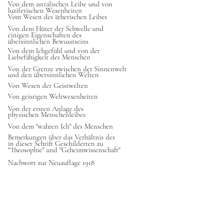
Von dem astralischen Leibe und von
luziferischen Wesenheiten
Vom Wesen des ätherischen Leibes
Von dem Hüter der Schwelle und
einigen Eigenschaften des
übersinnlichen Bewusstseins
Von dem Ichgefühl und von der
Liebefähigkeit des Menschen
Von der Grenze zwischen der Sinnenwelt
und den übersinnlichen Welten
Von Wesen der Geistwelten
Von geistigen Weltwesenheiten
Von der ersten Anlage des
physischen Menschenleibes
Von dem "wahren Ich" des Menschen
Bemerkungen über das Verhältnis des
in dieser Schrift Geschilderten zu
"Theosophie" und "Geheimwissenschaft"
Nachwort zur Neuauflage 1918