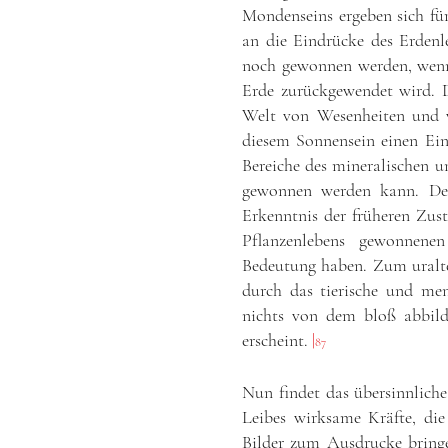
Mondenseins ergeben sich für
an die Eindrücke des Erdenl
noch gewonnen werden, wenn 
Erde zurückgewendet wird. D
Welt von Wesenheiten und 
diesem Sonnensein einen Ein
Bereiche des mineralischen u
gewonnen werden kann. Den
Erkenntnis der früheren Zust
Pflanzenlebens gewonnene
Bedeutung haben. Zum uralte
durch das tierische und men
nichts von dem bloß abbild
erscheint.
|
87
Nun findet das übersinnlich
Leibes wirksame Kräfte, die
Bilder zum Ausdrucke bringen