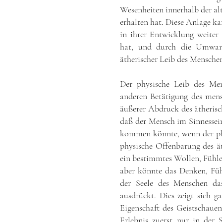
Wesenheiten innerhalb der al
erhalten hat. Diese Anlage k
in ihrer Entwicklung weiter
hat, und durch die Umwan
ätherischer Leib des Mensche
Der physische Leib des Men
anderen Betätigung des mens
äußerer Abdruck des ätherisc
daß der Mensch im Sinnessein
kommen könnte, wenn der phys
physische Offenbarung des ät
ein bestimmtes Wollen, Fühl
aber könnte das Denken, Fü
der Seele des Menschen das
ausdrückt. Dies zeigt sich g
Eigenschaft des Geistschauen
Erlebnis zuerst nur in der 