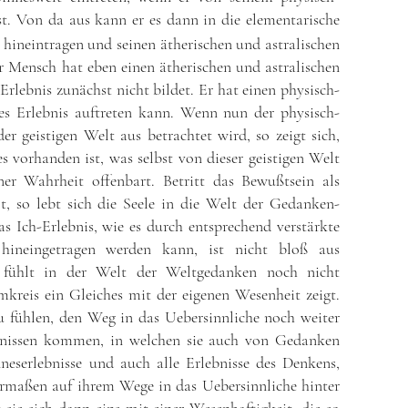
t. Von da aus kann er es dann in die elementarische
 hineintragen und seinen ätherischen und astralischen
 Mensch hat eben einen ätherischen und astralischen
-Erlebnis zunächst nicht bildet. Er hat einen physisch-
ses Erlebnis auftreten kann. Wenn nun der physisch-
er geistigen Welt aus betrachtet wird, so zeigt sich,
 vorhanden ist, was selbst von dieser geistigen Welt
iner Wahrheit offenbart. Betritt das Bewußtsein als
elt, so lebt sich die Seele in die Welt der Gedanken-
as Ich-Erlebnis, wie es durch entsprechend verstärkte
 hineingetragen werden kann, ist nicht bloß aus
 fühlt in der Welt der Weltgedanken noch nicht
kreis ein Gleiches mit der eigenen Wesenheit zeigt.
u fühlen, den Weg in das Uebersinnliche noch weiter
ebnissen kommen, in welchen sie auch von Gedanken
inneserlebnisse und auch alle Erlebnisse des Denkens,
rmaßen auf ihrem Wege in das Uebersinnliche hinter