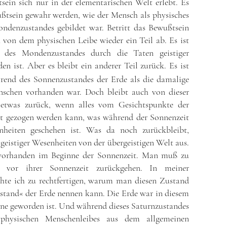
tsein sich nur in der elementarischen Welt erlebt. Es
ßtsein gewahr werden, wie der Mensch als physisches
denzustandes gebildet war. Betritt das Bewußtsein
ch von dem physischen Leibe wieder ein Teil ab. Es ist
d des Mondenzustandes durch die Taten geistiger
en ist. Aber es bleibt ein anderer Teil zurück. Es ist
hrend des Sonnenzustandes der Erde als die damalige
nschen vorhanden war. Doch bleibt auch von dieser
 etwas zurück, wenn alles vom Gesichtspunkte der
cht gezogen werden kann, was während der Sonnenzeit
nheiten geschehen ist. Was da noch zurückbleibt,
t geistiger Wesenheiten von der übergeistigen Welt aus.
n vorhanden im Beginne der Sonnenzeit. Man muß zu
 vor ihrer Sonnenzeit zurückgehen. In meiner
hte ich zu rechtfertigen, warum man diesen Zustand
stand« der Erde nennen kann. Die Erde war in diesem
nne geworden ist. Und während dieses Saturnzustandes
 physischen Menschenleibes aus dem allgemeinen