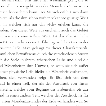
t sie sich dann eins mit einer Wesenhaftigkeit, die so
 sie allem vorangeht, was der Mensch als Sinnes-, als
s Wesen beobachten kann. Der Mensch erfühlt sich dann
ete, als die ihm schon vorher bekannte geistige Welt
lt, in welcher sich nur das »Ich« erleben kann, die
rden. Von dieser Welt aus erscheint auch das Gebiet
t noch als eine äußere Welt. Ist das übersinnliche
setzt, so macht es eine Erfahrung, welche etwa in der
isieren läßt. Man gelangt zu dieser Charakteristik,
nnlichen Bewußtseins durch die verschiedenen Stufen
ich die Seele in ihrem ätherischen Leibe und sind die
d Wesenheiten ihre Umwelt, so weiß sie sich außer
ieser physische Leib bleibt als Wesenheit vorhanden,
hen, sich verwandelt zeigt. Er löst sich vor dem
auf in einen Teil, der als der Ausdruck von Taten
arstellt, welche vom Beginne des Erdenseins bis zur
 in einen andern Teil, welcher der Ausdruck ist für
s alten Mondenzustandes der Erde vorhanden war. So