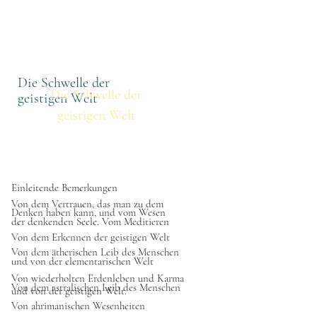
othek
Volltextsuche
Titel
Die Schwelle der
Die Schwelle der
geistigen Welt
geistigen Welt
Einleitende Bemerkungen
Von dem Vertrauen, das man zu dem
Denken haben kann, und vom Wesen
der denkenden Seele. Vom Meditieren
Von dem Erkennen der geistigen Welt
Von dem ätherischen Leib des Menschen
und von der elementarischen Welt
Von wiederholten Erdenleben und Karma
Von dem astralischen Leib des Menschen
und von der geistigen Welt.
Von ahrimanischen Wesenheiten