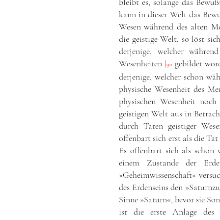
bleibt es, solange das Bewuß
kann in dieser Welt das Bewu
Wesen während des alten Mon
die geistige Welt, so löst si
derjenige, welcher währen
Wesenheiten
|
gebildet word
90
derjenige, welcher schon wä
physische Wesenheit des Me
physischen Wesenheit noch
geistigen Welt aus in Betra
durch Taten geistiger Wese
offenbart sich erst als die Ta
Es offenbart sich als scho
einem Zustande der Erde
»Geheimwissenschaft« versuc
des Erdenseins den »Saturnzu
Sinne »Saturn«, bevor sie So
ist die erste Anlage des