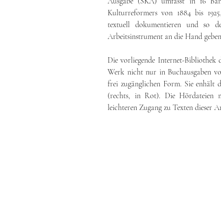
Ausgabe (SKA) umfasst in 16 Bän
Kulturreformers
von 1884 bis 19
25
textuell dokumentieren und so de
Arbeitsinstrument an die Hand geben
Die vorliegende Internet-Bibliothek d
Werk nicht nur in Buchausgaben vorl
frei zugänglichen Form. Sie enhält
(rechts, in Rot). Die Hördateien
leichteren Zugang zu Texten dieser Ar