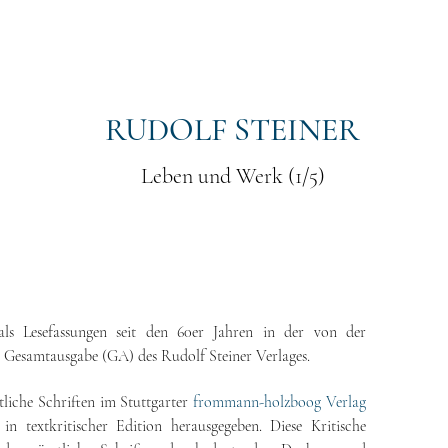
abe (GA)
Kritische Ausgabe (SKA)
Steiner Studies
Hörbibli
RUDOLF STEINER
Leben und Werk (1/5)
 als Lesefassungen seit den 60er Jahren in der von der
 Gesamtausgabe (GA) des Rudolf Steiner Verlages.
liche Schriften im Stuttgarter
frommann-holzboog Verlag
n textkritischer Edition herausgegeben. Diese Kritische