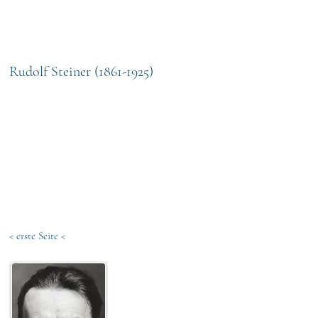
othek
Volltextsuche
Titel
Rudolf Steiner (1861-1925)
< erste Seite
<