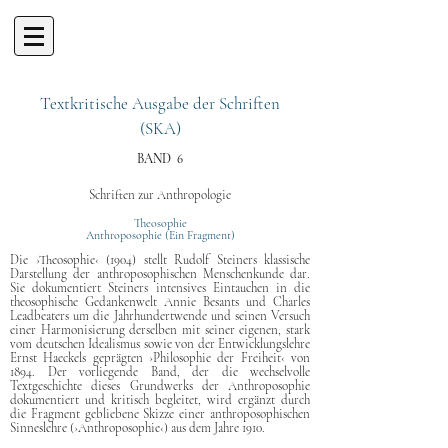
Textkritische Ausgabe der Schriften
(SKA)
BAND 6
Schriften zur Anthropologie
Theosophie
Anthroposophie (Ein Fragment)
Die ›Theosophie‹ (1904) stellt Rudolf Steiners klassische
Darstellung der anthroposophischen Menschenkunde dar.
Sie dokumentiert Steiners intensives Eintauchen in die
theosophische Gedankenwelt Annie Besants und Charles
Leadbeaters um die Jahrhundertwende und seinen Versuch
einer Harmonisierung derselben mit seiner eigenen, stark
vom deutschen Idealismus sowie von der Entwicklungslehre
Ernst Haeckels geprägten ›Philosophie der Freiheit‹ von
1894. Der vorliegende Band, der die wechselvolle
Textgeschichte dieses Grundwerks der Anthroposophie
dokumentiert und kritisch begleitet, wird ergänzt durch
die Fragment gebliebene Skizze einer anthroposophischen
Sinneslehre (›Anthroposophie‹) aus dem Jahre 1910.