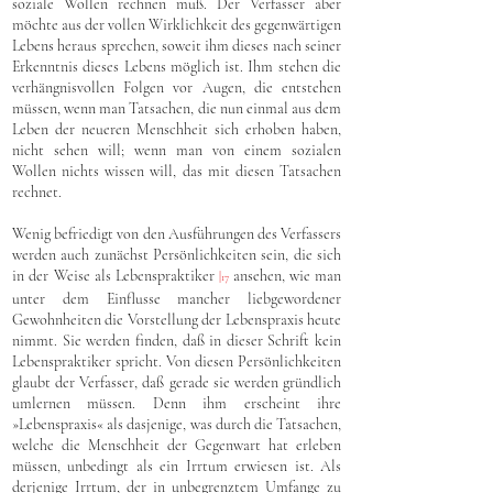
soziale Wollen rechnen muß. Der Verfasser aber
möchte aus der vollen Wirklichkeit des gegenwärtigen
Lebens heraus sprechen, soweit ihm dieses nach seiner
Erkenntnis dieses Lebens möglich ist. Ihm stehen die
verhängnisvollen Folgen vor Augen, die entstehen
müssen, wenn man Tatsachen, die nun einmal aus dem
Leben der neueren Menschheit sich erhoben haben,
nicht sehen will; wenn man von einem sozialen
Wollen nichts wissen will, das mit diesen Tatsachen
rechnet.
Wenig befriedigt von den Ausführungen des Verfassers
werden auch zunächst Persönlichkeiten sein, die sich
in der Weise als Lebenspraktiker
ansehen, wie man
|
17
unter dem Einflusse mancher liebgewordener
Gewohnheiten die Vorstellung der Lebenspraxis heute
nimmt. Sie werden finden, daß in dieser Schrift kein
Lebenspraktiker spricht. Von diesen Persönlichkeiten
glaubt der Verfasser, daß gerade sie werden gründlich
umlernen müssen. Denn ihm erscheint ihre
»Lebenspraxis« als dasjenige, was durch die Tatsachen,
welche die Menschheit der Gegenwart hat erleben
müssen, unbedingt als ein Irrtum erwiesen ist. Als
derjenige Irrtum, der in unbegrenztem Umfange zu