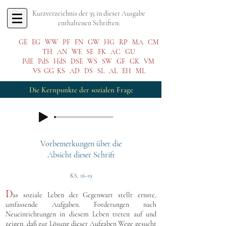
Kurzverzeichnis der 35 in dieser Ausgabe
enthaltenen Schriften:
GE
EG
WW
PF
FN
GW
HG
RP
MA
CM
TH
AN
WE
SE
FK
AC
GU
PdE
PdS
HdS
DSE
WS
SW
GF
GK
VM
VS
GG
KS
AD
DS
SL
AL
EH
ML
Die Kernpunkte der sozialen Frage
Vorbemerkungen über die
Absicht dieser Schrift
KS, 16-19
D
as soziale Leben der Gegenwart stellt ernste,
umfassende Aufgaben. Forderungen nach
Neueinrichtungen in diesem Leben treten auf und
zeigen, daß zur Lösung dieser Aufgaben Wege gesucht