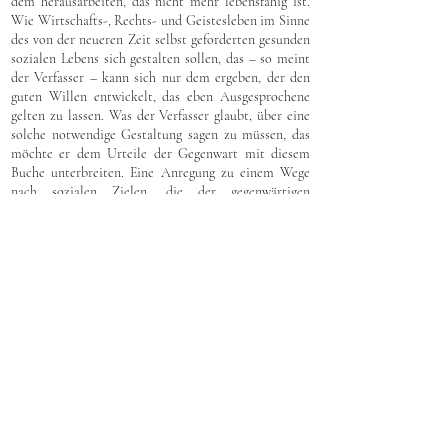
dem herausarbeiten, das nicht mehr lebensfähig ist.
Wie Wirtschafts-, Rechts- und Geistesleben im Sinne
des von der neueren Zeit selbst geforderten gesunden
sozialen Lebens sich gestalten sollen, das – so meint
der Verfasser – kann sich nur dem ergeben, der den
guten Willen entwickelt, das eben Ausgesprochene
gelten zu lassen. Was der Verfasser glaubt, über eine
solche notwendige Gestaltung sagen zu müssen, das
möchte er dem Urteile der Gegenwart mit diesem
Buche unterbreiten. Eine Anregung zu einem Wege
nach sozialen Zielen, die der gegenwärtigen
Lebenswirklichkeit und Lebensnotwendigkeit
entsprechen, möchte der Verfasser geben. Denn er
meint, daß nur ein solches Streben über
Schwarmgeisterei und Utopismus auf dem Gebiete
des sozialen Wollens hinausführen kann.
Wer doch etwas Utopistisches in dieser Schrift findet,
den möchte der Verfasser bitten, zu bedenken, wie
stark man sich gegenwärtig mit manchen
Vorstellungen, die man sich über eine mögliche
Entwicklung der sozialen Verhältnisse macht, von
dem wirklichen Leben entfernt
und in
|
19
Schwarmgeisterei verfällt. Deshalb sieht man das aus