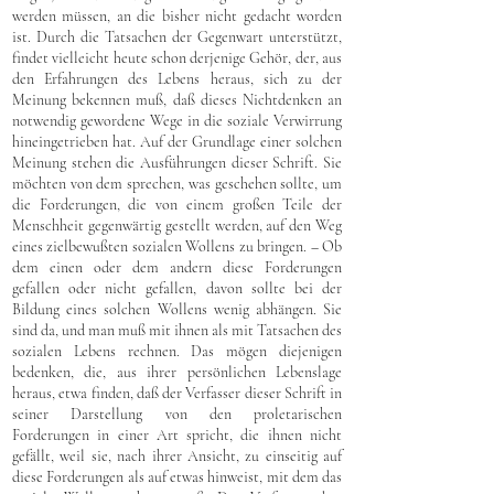
werden müssen, an die bisher nicht gedacht worden
ist. Durch die Tatsachen der Gegenwart unterstützt,
findet vielleicht heute schon derjenige Gehör, der, aus
den Erfahrungen des Lebens heraus, sich zu der
Meinung bekennen muß, daß dieses Nichtdenken an
notwendig gewordene Wege in die soziale Verwirrung
hineingetrieben hat. Auf der Grundlage einer solchen
Meinung stehen die Ausführungen dieser Schrift. Sie
möchten von dem sprechen, was geschehen sollte, um
die Forderungen, die von einem großen Teile der
Menschheit gegenwärtig gestellt werden, auf den Weg
eines zielbewußten sozialen Wollens zu bringen. – Ob
dem einen oder dem andern diese Forderungen
gefallen oder nicht gefallen, davon sollte bei der
Bildung eines solchen Wollens wenig abhängen. Sie
sind da, und man muß mit ihnen als mit Tatsachen des
sozialen Lebens rechnen. Das mögen diejenigen
bedenken, die, aus ihrer persönlichen Lebenslage
heraus, etwa finden, daß der Verfasser dieser Schrift in
seiner Darstellung von den proletarischen
Forderungen in einer Art spricht, die ihnen nicht
gefällt, weil sie, nach ihrer Ansicht, zu einseitig auf
diese Forderungen als auf etwas hinweist, mit dem das