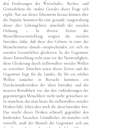
den Forderungen des Wirtschafts-, Rechts- und
Geisteslebens die »wahre Gestalt« dieser Frage sich
ergibt. Nur aus dieser Erkenntnis heraus können aber
die Impulse kommen für eine gesunde Ausgestaltung
dieser drei Lebensgebiete innerhalb der sozialen
Ordnung. – In älteren Zeiten der
Menschheitsentwicklung sorgten die sozialen
Instinkte dafür, daß diese drei Gebiete in einer der
Menschennatur damals entsprechenden Art sich im
sozialen Gesamtleben gliederten. In der Gegenwart
dieser Entwicklung steht man vor der Notwendigkeit,
diese Gliederung durch zielbewußtes soziales Wollen
zu erstreben. Zwischen jenen ältern Zeiten und der
Gegenwart liegt für die Länder, die für ein solches
Wollen zunächst in Betracht kommen, ein
Durcheinanderwirken der alten Instinkte und der
neueren Bewußtheit vor, das den Anforderungen der
gegenwärtigen Menschheit nicht mehr gewachsen ist.
In manchem, das man heute für zielbewußtes soziales
Denken hält, leben aber noch die alten Instinkte fort.
Das macht dieses Denken schwach gegenüber den
fordernden Tatsachen. Gründlicher, als mancher sich
vorstellt, muß der Mensch der Gegenwart sich aus