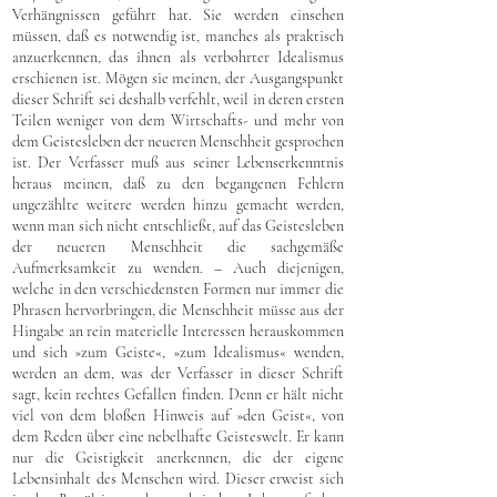
Verhängnissen geführt hat. Sie werden einsehen
müssen, daß es notwendig ist, manches als praktisch
anzuerkennen, das ihnen als verbohrter Idealismus
erschienen ist. Mögen sie meinen, der Ausgangspunkt
dieser Schrift sei deshalb verfehlt, weil in deren ersten
Teilen weniger von dem Wirtschafts- und mehr von
dem Geistesleben der neueren Menschheit gesprochen
ist. Der Verfasser muß aus seiner Lebenserkenntnis
heraus meinen, daß zu den begangenen Fehlern
ungezählte weitere werden hinzu gemacht werden,
wenn man sich nicht entschließt, auf das Geistesleben
der neueren Menschheit die sachgemäße
Aufmerksamkeit zu wenden. – Auch diejenigen,
welche in den verschiedensten Formen nur immer die
Phrasen hervorbringen, die Menschheit müsse aus der
Hingabe an rein materielle Interessen herauskommen
und sich »zum Geiste«, »zum Idealismus« wenden,
werden an dem, was der Verfasser in dieser Schrift
sagt, kein rechtes Gefallen finden. Denn er hält nicht
viel von dem bloßen Hinweis auf »den Geist«, von
dem Reden über eine nebelhafte Geisteswelt. Er kann
nur die Geistigkeit anerkennen, die der eigene
Lebensinhalt des Menschen wird. Dieser erweist sich