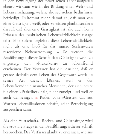
in der Bewältigung der praktischen Lebensaufgaben
ebenso wirksam wie in der Bildung einer Welt- und
Lebensanschauung, welche die seelischen Bedürfnisse
befriedigt. Es kommt nicht darauf an, daß man von
einer Geistigkeit weiß, oder zu wissen glaubt, sondern
darauf, daß dies eine Geistigkeit ist, die auch beim
Erfassen der praktischen Lebenswirklichkeit zutage
tritt. Eine solche begleitet diese Lebenswirklichkeit
nicht als eine bloß für das innere Seelenwesen
reservierte Nebenströmung. – So werden die
Ausführungen dieser Schrift den »Geistigen« wohl zu
ungeistig, den »Praktikern« zu lebensfremd
erscheinen. Der Verfasser hat die Ansicht, daß er
gerade deshalb dem Leben der Gegenwart werde in
seiner Art dienen können, weil er der
Lebensfremdheit manches Menschen, der sich heute
für einen »Praktiker« hält, nicht zuneigt, und weil er
auch demjenigen
Reden vom »Geiste«, das aus
|
18
Worten Lebensillusionen schafft, keine Berechtigung
zusprechen kann.
Als eine Wirtschafts-, Rechts- und Geistesfrage wird
die »soziale Frage« in den Ausführungen dieser Schrift
besprochen. Der Verfasser glaubt zu erkennen, wie aus